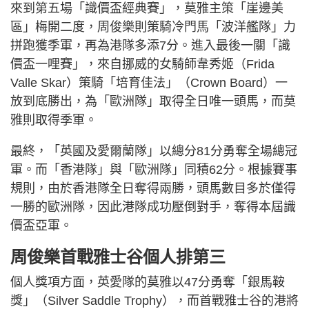
來到第五場「識價盃經典賽」，莫雅主策「崖邊美
區」梅開二度，周俊樂則策騎冷門馬「波洋艦隊」力
拼跑獲季軍，再為港隊多添7分。進入最後一關「識
價盃一哩賽」，來自挪威的女騎師韋秀姬（Frida
Valle Skar）策騎「培育佳法」（Crown Board）一
放到底勝出，為「歐洲隊」取得全日唯一頭馬，而莫
雅則取得季軍。
最終，「英國及愛爾蘭隊」以總分81分勇奪全場總冠
軍。而「香港隊」與「歐洲隊」同積62分。根據賽事
規則，由於香港隊全日奪得兩勝，頭馬數目多於僅得
一勝的歐洲隊，因此港隊成功壓倒對手，奪得本屆識
價盃亞軍。
周俊樂首戰雅士谷個人排第三
個人獎項方面，英愛隊的莫雅以47分勇奪「銀馬鞍
獎」（Silver Saddle Trophy），而首戰雅士谷的港將