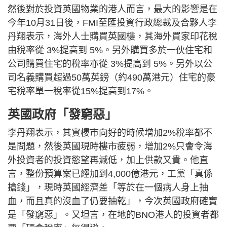
然後對於投資英國物業的港人而言，最大的影響是在
今年10月31日後，FMI至匯投資行政總裁及合夥人李
丹翔表示，海外人士購買英國樓，其海外買家印花稅
由稅率從 3%提高到 5%。另外購買多於一伙住宅和
公司購買住宅的稅率亦從 3%提高到 5%。另外以公
司名義購買超過50萬英鎊（約490萬港元）住宅的豪
宅稅率單一稅率從15%提高到17%。
英國政府「發窮惡」
李丹翔表示，其實樓市向好的時候增加2%稅率都不
是問題，然後英國現時樓市疲弱，增加2%只會令海
外投資者的投資慾望再減低，加上供款又貴。他直
言，整份預算案已經加到4,000億港元，工黨「真係
搶錢」，現時英國經濟差「等於在一個病人身上抽
血，而且真的沒血了仍要抽乾」，今次英國政府確實
是「發窮惡」。又坦言，在地的BNO港人的投資者都