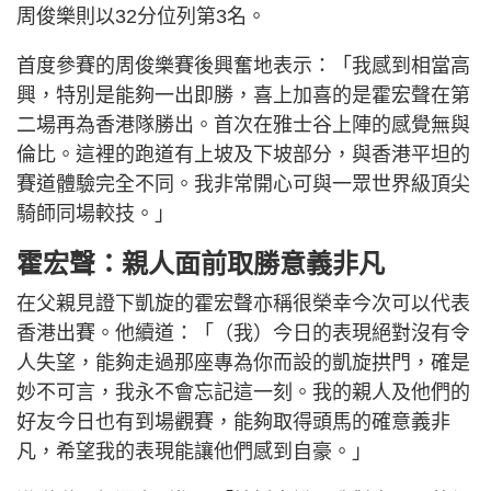
周俊樂則以32分位列第3名。
首度參賽的周俊樂賽後興奮地表示：「我感到相當高
興，特別是能夠一出即勝，喜上加喜的是霍宏聲在第
二場再為香港隊勝出。首次在雅士谷上陣的感覺無與
倫比。這裡的跑道有上坡及下坡部分，與香港平坦的
賽道體驗完全不同。我非常開心可與一眾世界級頂尖
騎師同場較技。」
霍宏聲：親人面前取勝意義非凡
在父親見證下凱旋的霍宏聲亦稱很榮幸今次可以代表
香港出賽。他續道：「（我）今日的表現絕對沒有令
人失望，能夠走過那座專為你而設的凱旋拱門，確是
妙不可言，我永不會忘記這一刻。我的親人及他們的
好友今日也有到場觀賽，能夠取得頭馬的確意義非
凡，希望我的表現能讓他們感到自豪。」