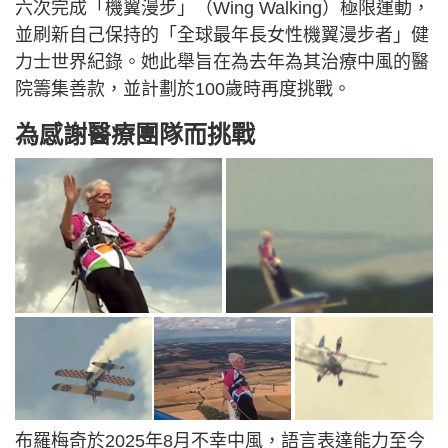
六次完成「機翼漫步」（Wing Walking）極限運動，
並刷新自己保持的「全球最年長女性機翼漫步者」健
力士世界紀錄。她此舉旨在為去年為其治療中風的醫
院籌集善款，並計劃於100歲時再度挑戰。
為感謝醫療團隊而挑戰
布羅梅奇於2025年8月不幸中風，語言表達能力至今