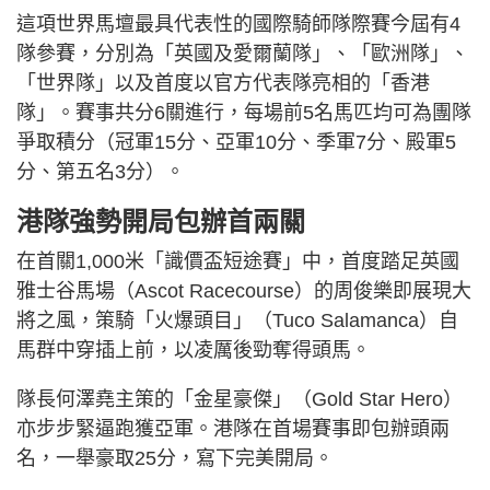
這項世界馬壇最具代表性的國際騎師隊際賽今屆有4
隊參賽，分別為「英國及愛爾蘭隊」、「歐洲隊」、
「世界隊」以及首度以官方代表隊亮相的「香港
隊」。賽事共分6關進行，每場前5名馬匹均可為團隊
爭取積分（冠軍15分、亞軍10分、季軍7分、殿軍5
分、第五名3分）。
港隊強勢開局包辦首兩關
在首關1,000米「識價盃短途賽」中，首度踏足英國
雅士谷馬場（Ascot Racecourse）的周俊樂即展現大
將之風，策騎「火爆頭目」（Tuco Salamanca）自
馬群中穿插上前，以凌厲後勁奪得頭馬。
隊長何澤堯主策的「金星豪傑」（Gold Star Hero）
亦步步緊逼跑獲亞軍。港隊在首場賽事即包辦頭兩
名，一舉豪取25分，寫下完美開局。