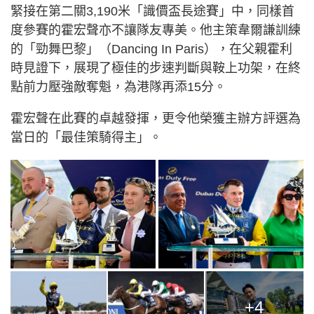
緊接在第二關3,190米「識價盃長途賽」中，同樣首
度參賽的霍宏聲亦不讓隊友專美。他主策韋爾謙訓練
的「勁舞巴黎」（Dancing In Paris），在父親霍利
時見證下，展現了極佳的步速判斷與鞍上功架，在終
點前力壓強敵奪魁，為港隊再添15分。
霍宏聲在此賽的卓越發揮，更令他榮獲主辦方評選為
當日的「最佳策騎得主」。
+4