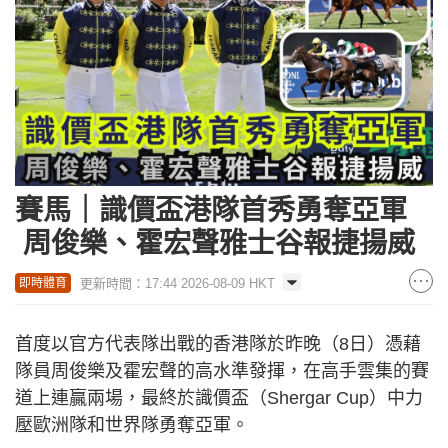
賽馬｜識價盃港隊首秀勇奪亞軍
周俊樂、霍宏聲雅士谷報捷揚威
更新時間：17:44 2026-08-09 HKT
即時體育
首度以官方代表隊出戰的香港隊於昨晚（8日）憑藉
隊員周俊樂及霍宏聲的高水準發揮，在高手雲集的賽
道上連贏兩場，最終於識價盃（Shergar Cup）中力
壓歐洲隊和世界隊勇奪亞軍。