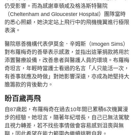
仍受影響。而為感謝車頓咸及格洛斯特醫院
（Cheltenham and Gloucester Hospital）團隊當時
的悉心照顧，她決定站上飛行中的飛機機翼進行極限
表演。
醫院慈善機構代表伊莫金．辛姆斯（Imogen Sims）
對布羅梅奇的善舉表示感激，並指出這筆捐款將用於
添置醫療設備，改善患者與醫護人員的環境。布羅梅
奇坦言，年輕時當護士看過的名言「人只能活一次，
有善事就應及時做」對她影響深遠，亦成為她堅持大
膽籌款的背後動力。
盼百歲再飛
自87歲起，布羅梅奇在過去10年間已累積6次機翼漫
步的經驗。她坦言，隨著年紀增長，自己已無法駕駛
且視力轉差，若不找些事情做會容易感到沮喪與無
聊，因此希望在能力範圍內繼續挑戰自我。