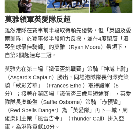
莫雅領軍英愛隊反超
雖然港隊在賽事前半段取得領先優勢，但「英國及愛
爾蘭隊」於賽事後半段傾力反撲，並在4度榮膺「浪
琴全球最佳騎師」的莫雅（Ryan Moore）帶領下，
自第3關起連奪三冠。
莫雅先在第三場「識價盃挑戰賽」策騎「神域上尉」
（Asgard's Captain）勝出，同場港隊隊長何澤堯策
騎「歌影芳華」（Frances Ethel）取得殿軍（5
分）；接著在第四場「識價盃三歲馬短途賽」，英愛
隊隊長奧璇璧（Saffie Osborne）策騎「赤預警」
（Red Spells Danger）為「英愛隊」再下一城，周
俊樂則主策「風雷告令」（Thunder Call）拼入亞
軍，為港隊貢獻10分。