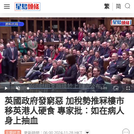
繁
简
Remaining
-
1:20
Loaded
:
Play
Unmute
Picture-
Full
36.81%
in-
Picture
Time
英國政府發窮惡 加稅勢推冧樓市
移英港人硬食 專家批︰如在病人
身上抽血
更新時間：06:00 2024-11-28 HKT
宏觀經濟