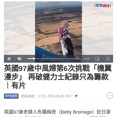
Remaining
-
0:13
Loaded
:
Pause
Unmute
Picture-
Fullscr
100.00%
in-
Picture
英國97歲中風婦第6次挑戰「機翼
Time
漫步」 再破健力士紀錄只為籌款
︱有片
更新時間：17:01 2026-08-06 HKT
即時國際
英國97歲老婦人布羅梅奇（Betty Bromage）近日第