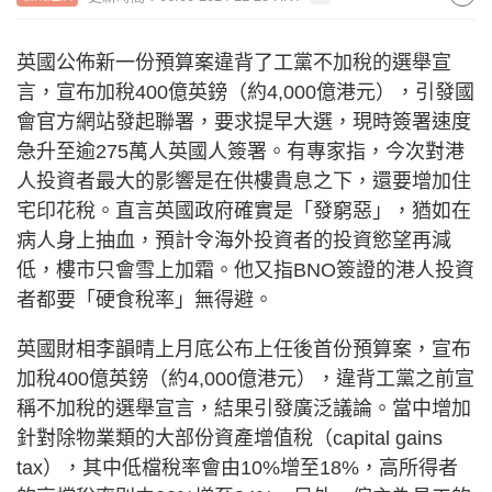
英國公佈新一份預算案違背了工黨不加稅的選舉宣
言，宣布加稅400億英鎊（約4,000億港元），引發國
會官方網站發起聯署，要求提早大選，現時簽署速度
急升至逾275萬人英國人簽署。有專家指，今次對港
人投資者最大的影響是在供樓貴息之下，還要增加住
宅印花稅。直言英國政府確實是「發窮惡」，猶如在
病人身上抽血，預計令海外投資者的投資慾望再減
低，樓市只會雪上加霜。他又指BNO簽證的港人投資
者都要「硬食稅率」無得避。
英國財相李韻晴上月底公布上任後首份預算案，宣布
加稅400億英鎊（約4,000億港元），違背工黨之前宣
稱不加稅的選舉宣言，結果引發廣泛議論。當中增加
針對除物業類的大部份資產增值稅（capital gains
tax），其中低檔稅率會由10%增至18%，高所得者