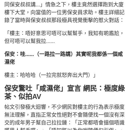
同保安叔叔講...」情急之下，樓主竟然選擇跑到大廈
樓下大堂，向當值的一位男保安員求助。樓主詳細記
錄了當時與保安叔叔那段極具視覺衝擊的惹火對話：
「樓主：唔好意思可唔可以幫幫手，我知有啲尷尬，
但可唔可以幫我拉......
保安：哇......（一路拉一路講）其實呢我都係一個咸
濕佬
樓主：哈哈哈（一拉完就怒奔出大門）」
保安驚吐「咸濕佬」宣言 網民：極度綠
茶、似拍AV
帖文引發極大迴響，不少網民對樓主的行為表示極度
無法理解，直指正常女性絕對不會隨便找一個沒有深
交的成年男子幫自己拉拉鏈：「正常都唔會搵個唔識