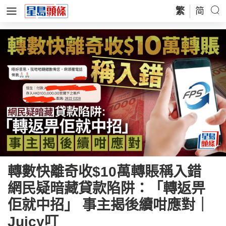
繁
简
轉數快離奇收$10萬轉賬稱入錯
網民疑暗藏貸款陷阱：「轉返畀
佢就中招」 事主揭後續咁應對｜
Juicy叮