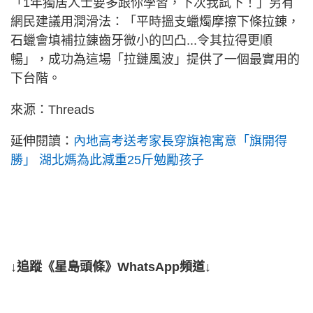
「1年獨居人士要多跟你學習，下次我試下！」另有
網民建議用潤滑法：「平時搵支蠟燭摩擦下條拉錬，
石蠟會填補拉錬齒牙微小的凹凸...令其拉得更順
暢」，成功為這場「拉鏈風波」提供了一個最實用的
下台階。
來源：Threads
延伸閱讀：
內地高考送考家長穿旗袍寓意「旗開得
勝」 湖北媽為此減重25斤勉勵孩子
↓追蹤《星島頭條》WhatsApp頻道↓