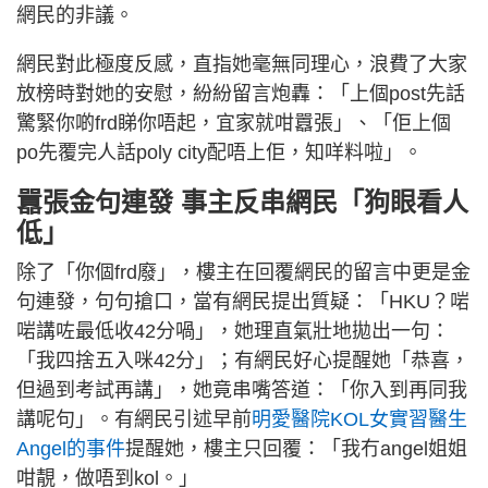
網民的非議。
網民對此極度反感，直指她毫無同理心，浪費了大家
放榜時對她的安慰，紛紛留言炮轟：「上個post先話
驚緊你啲frd睇你唔起，宜家就咁囂張」、「佢上個
po先覆完人話poly city配唔上佢，知咩料啦」。
囂張金句連發 事主反串網民「狗眼看人
低」
除了「你個frd廢」，樓主在回覆網民的留言中更是金
句連發，句句搶口，當有網民提出質疑：「HKU？啱
啱講咗最低收42分喎」，她理直氣壯地拋出一句：
「我四捨五入咪42分」；有網民好心提醒她「恭喜，
但過到考試再講」，她竟串嘴答道：「你入到再同我
講呢句」。有網民引述早前
明愛醫院KOL女實習醫生
Angel的事件
提醒她，樓主只回覆：「我冇angel姐姐
咁靚，做唔到kol。」