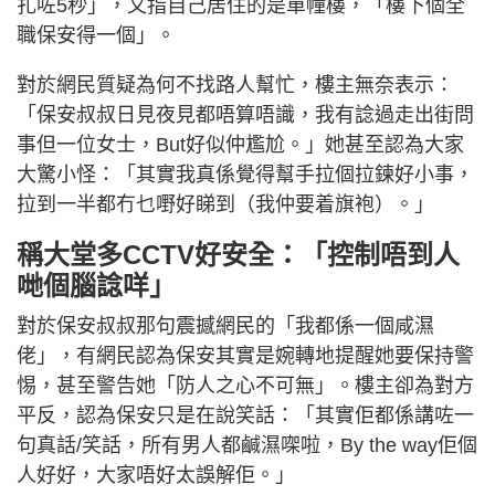
扎咗5秒」，又指自己居住的是單幢樓，「樓下個全
職保安得一個」。
對於網民質疑為何不找路人幫忙，樓主無奈表示：
「保安叔叔日見夜見都唔算唔識，我有諗過走出街問
事但一位女士，But好似仲尷尬。」她甚至認為大家
大驚小怪：「其實我真係覺得幫手拉個拉鍊好小事，
拉到一半都冇乜嘢好睇到（我仲要着旗袍）。」
稱大堂多CCTV好安全：「控制唔到人
哋個腦諗咩」
對於保安叔叔那句震撼網民的「我都係一個咸濕
佬」，有網民認為保安其實是婉轉地提醒她要保持警
惕，甚至警告她「防人之心不可無」。樓主卻為對方
平反，認為保安只是在說笑話：「其實佢都係講咗一
句真話/笑話，所有男人都鹹濕㗎啦，By the way佢個
人好好，大家唔好太誤解佢。」