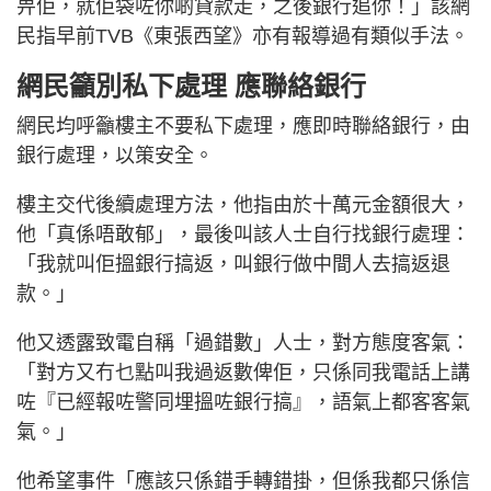
畀佢，就佢袋咗你啲貸款走，之後銀行追你！」該網
民指早前TVB《東張西望》亦有報導過有類似手法。
網民籲別私下處理 應聯絡銀行
網民均呼籲樓主不要私下處理，應即時聯絡銀行，由
銀行處理，以策安全。
樓主交代後續處理方法，他指由於十萬元金額很大，
他「真係唔敢郁」，最後叫該人士自行找銀行處理：
「我就叫佢搵銀行搞返，叫銀行做中間人去搞返退
款。」
他又透露致電自稱「過錯數」人士，對方態度客氣：
「對方又冇乜點叫我過返數俾佢，只係同我電話上講
咗『已經報咗警同埋搵咗銀行搞』，語氣上都客客氣
氣。」
他希望事件「應該只係錯手轉錯掛，但係我都只係信