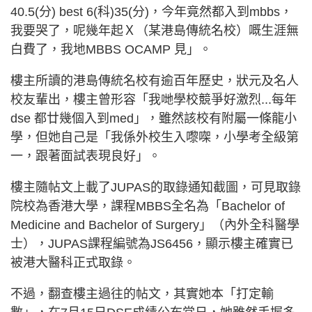
40.5(分) best 6(科)35(分)，今年竟然都入到mbbs，
我要哭了，呢幾年起Ｘ（某港島傳統名校）嘅生涯無
白費了，我地MBBS OCAMP 見」。
樓主所讀的港島傳統名校有逾百年歷史，狀元及名人
校友輩出，樓主曾形容「我哋學校競爭好激烈...每年
dse 都廿幾個入到med」，雖然該校有附屬一條龍小
學，但她自己是「我係外校生入嚟㗎，小學考全級第
一，跟著面試表現良好」。
樓主隨帖文上載了JUPAS的取錄通知截圖，可見取錄
院校為香港大學，課程MBBS全名為「Bachelor of
Medicine and Bachelor of Surgery」（內外全科醫學
士），JUPAS課程編號為JS6456，顯示樓主確實已
被港大醫科正式取錄。
不過，翻查樓主過往的帖文，其實她本「打定輸