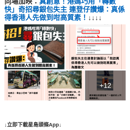
同場加映：
真創意！港媽巧用「轉數
快」奇招尋銀包失主 連登仔讚爆：真係
得香港人先做到咁高質素！
↓↓↓↓
+12
↓立即下載星島頭條App↓