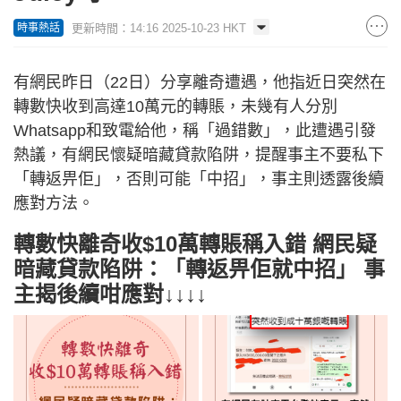
更新時間：14:16 2025-10-23 HKT
時事熱話
有網民昨日（22日）分享離奇遭遇，他指近日突然在
轉數快收到高達10萬元的轉賬，未幾有人分別
Whatsapp和致電給他，稱「過錯數」，此遭遇引發
熱議，有網民懷疑暗藏貸款陷阱，提醒事主不要私下
「轉返畀佢」，否則可能「中招」，事主則透露後續
應對方法。
轉數快離奇收$10萬轉賬稱入錯 網民疑
暗藏貸款陷阱：「轉返畀佢就中招」 事
主揭後續咁應對↓↓↓↓