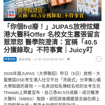
「你個frd廢！」JUPAS放榜炫耀
港大醫科Offer 名校女生囂張留言
惹眾怒 醫學院澄清：宣稱「40.5
分獲錄取」不符事實｜Juicy叮
更新時間：17:40 2026-08-06 HKT
時事熱話
2026年度JUPAS（大學聯招）昨日（5日）放榜，大
量應屆DSE考生湧入社交平台「洗版式」分享獲心儀
大學取錄的喜悅，一名來自知名傳統名校的女考生在
Threads上興奮宣布，自己憑40.5分成績，成功獲港
大醫科（MBBS）取錄，卻因其後續囂張言論在網上