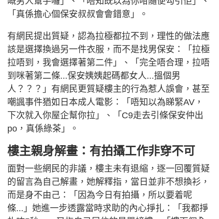
嘅男人幫手囉」、「唔知既以為你咁隨便勾引佢」、
「真係擔心個保安叔叔會會錯意」。
有網民提出質疑，認為拉極都拉不到，理性的做法應
該是選擇換過另一件衣服，而不是找男保安：「拉極
拉唔到，我會選擇著第二件」、「完全唔合理，拉唔
到咪著第二條...保安姨姨起碼都女人...搵個男
人？？？」有網民更質疑樓主的行為惹人誤會，甚至
嘲諷事件猶如日本成人電影：「唔知以為睇緊AV，
下次就入你屋企幫你拉」、「C9走去引條保安仲出
po，真係綠茶」。
樓主親身解畫：有拍攝工作非穿不可
面對一些網民的非議，樓主未有退縮，逐一回覆質疑
的留言為自己解畫，她解釋指，當日並非不想換衫，
而是身不由己：「因為今日有拍攝，所以要着呢
條...」她進一步透露當時求助的內心掙扎：「我都掙