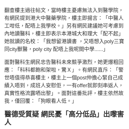
翻查樓主過往帖文，當時樓主憂慮無法入到醫學院，
有網民提到港大中醫藥學院，樓主即揚言：「中醫人
工咁低，配唔上我學校。」另有網民建議她可考慮到
內地讀醫科，樓主即表示本港城大和理大「配不起」
她就讀的名校：「我想留港讀書 ，又唔想入poly三寶
同city獸醫，poly city 配唔上我呢間中學......」
面對醫科生網民忠告醫科未來競爭激烈，她更爆粗回
應：「科科都飽和架啦，驚Ｘ」。有網民直斥：「警
世唔值得恭喜樓主，樓主上一個post仲擔心緊自己成
績入唔到，成班人安慰佢，一有offer就即刻串返人，
真實性格流露哂出黎」。面對這番批評，樓主依然故
我，僅回覆：「狗眼看人低。」
醫德受質疑 網民憂「高分低品」出嚟害
人