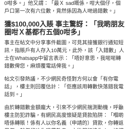
0咁多。」他又謂：「最Ｘ sad嘅係，咁大個仔，個
戶口第一次有六位數，竟然係因為人哋過錯數。」
獲$100,000入賬 事主驚訝：「我啲朋友
圈咁Ｘ基都冇五個0咁多」
事主在帖文中分享事件截圖，可見其接獲銀行通知短
訊，指賬戶有人存入10萬元，此外，該「入錯數」人
士在Whatsapp中留言表示：「唔好意思，我啱啱轉
錯數俾您，麻煩覆電話俾我。」
帖文引發熱議，不少網民奇怪對方何以會「有你電
話」，樓主則回覆估計：「佢應該用轉數快落錯我電
話到。」
由於轉錯數金額龐大，引來不少網民揣測動機，呼籲
樓主防犯詐騙，有網民高度懷疑是貸款陷阱：「嗰啲
唔係轉賬！係有人以你名義（申請的）貸款，你轉返