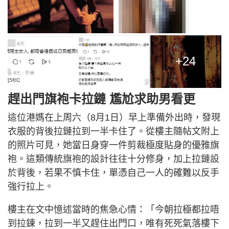
+24
趕出門旗袍卡拉鏈 尷尬求助男看更
這位港媽在上周六（8月1日）早上準備外出時，發現
衣服的背後拉鏈拉到一半卡住了。從樓主隨帖文附上
的照片可見，她當日身穿一件剪裁極度貼身的優雅旗
袍。這類傳統旗袍的設計往往十分修身，加上拉鏈設
於背後，若果不慎卡住，單憑自己一人的確難以反手
強行拉上。
樓主在文中憶述當時的焦急心情：「今朝拉極都拉唔
到拉鍊，拉到一半又趕住出門口，唯有死死氣落樓下