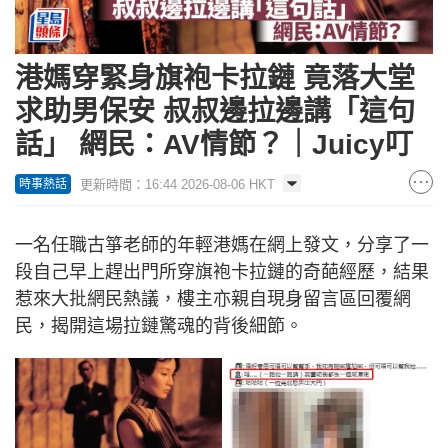
港媽穿緊身旗袍卡拉鏈 竟落大堂
求助男保安 叔叔邊拉邊講「這句
話」 網民：AV情節？｜Juicy叮
更新時間：16:44 2026-08-06 HKT
時事熱話
一名任職古箏老師的年輕港媽在網上發文，分享了一
段自己早上趕出門所穿旗袍卡拉鏈的奇葩經歷，結果
惹來大批網民熱議，樓主亦親自現身留言區回覆網
民，揭開這場拉鏈驚魂的背後細節。