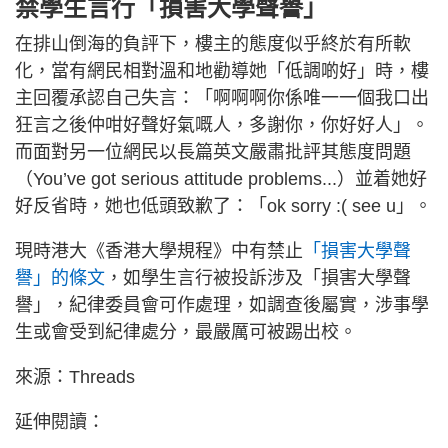
禁學生言行「損害大學聲譽」
在排山倒海的負評下，樓主的態度似乎終於有所軟
化，當有網民相對溫和地勸導她「低調啲好」時，樓
主回覆承認自己失言：「啊啊啊你係唯一一個我口出
狂言之後仲咁好聲好氣嘅人，多謝你，你好好人」。
而面對另一位網民以長篇英文嚴肅批評其態度問題
（You’ve got serious attitude problems...）並着她好
好反省時，她也低頭致歉了：「ok sorry :( see u」。
現時港大《香港大學規程》中有禁止
「損害大學聲
譽」的條文
，如學生言行被投訴涉及「損害大學聲
譽」，紀律委員會可作處理，如調查後屬實，涉事學
生或會受到紀律處分，最嚴厲可被踢出校。
來源：Threads
延伸閱讀：