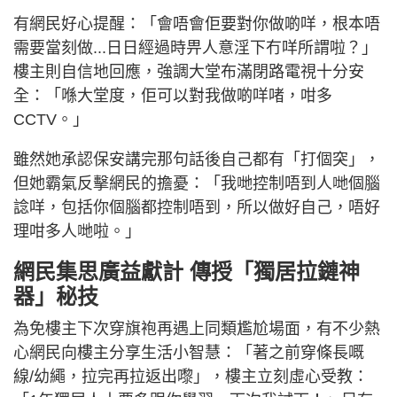
有網民好心提醒：「會唔會佢要對你做啲咩，根本唔
需要當刻做...日日經過時畀人意淫下冇咩所謂啦？」
樓主則自信地回應，強調大堂布滿閉路電視十分安
全：「喺大堂度，佢可以對我做啲咩啫，咁多
CCTV。」
雖然她承認保安講完那句話後自己都有「打個突」，
但她霸氣反擊網民的擔憂：「我哋控制唔到人哋個腦
諗咩，包括你個腦都控制唔到，所以做好自己，唔好
理咁多人哋啦。」
網民集思廣益獻計 傳授「獨居拉鏈神
器」秘技
為免樓主下次穿旗袍再遇上同類尷尬場面，有不少熱
心網民向樓主分享生活小智慧：「著之前穿條長嘅
線/幼繩，拉完再拉返出嚟」，樓主立刻虛心受教：