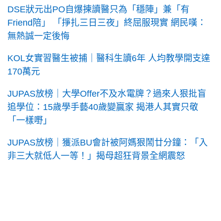
DSE狀元出PO自爆揀讀醫只為「穩陣」兼「有
Friend陪」 「掙扎三日三夜」終屈服現實 網民嘆：
無熱誠一定後悔
KOL女實習醫生被捕｜醫科生讀6年 人均教學開支達
170萬元
JUPAS放榜｜大學Offer不及水電牌？過來人狠批盲
追學位：15歲學手藝40歲變贏家 揭港人其實只敬
「一樣嘢」
JUPAS放榜｜獲派BU會計被阿媽狠鬧廿分鐘：「入
非三大就低人一等！」揭母超狂背景全網震怒