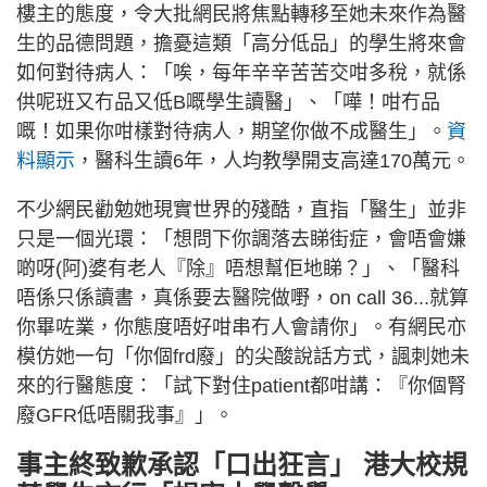
樓主的態度，令大批網民將焦點轉移至她未來作為醫
生的品德問題，擔憂這類「高分低品」的學生將來會
如何對待病人：「唉，每年辛辛苦苦交咁多稅，就係
供呢班又冇品又低B嘅學生讀醫」、「嘩！咁冇品
嘅！如果你咁樣對待病人，期望你做不成醫生」。
資
料顯示
，醫科生讀6年，人均教學開支高達170萬元。
不少網民勸勉她現實世界的殘酷，直指「醫生」並非
只是一個光環：「想問下你調落去睇街症，會唔會嫌
啲呀(阿)婆有老人『除』唔想幫佢地睇？」、「醫科
唔係只係讀書，真係要去醫院做嘢，on call 36...就算
你畢咗業，你態度唔好咁串冇人會請你」。有網民亦
模仿她一句「你個frd廢」的尖酸說話方式，諷刺她未
來的行醫態度：「試下對住patient都咁講：『你個腎
廢GFR低唔關我事』」。
事主終致歉承認「口出狂言」 港大校規