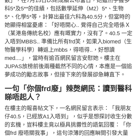
數」，在7月15日DSE成績公布當日，她雖然手握多
科5*及5**的佳績，包括數學延伸（M2）5*、生物
5*、化學5*等，計算出最佳六科為40.5分，但當時的
她顯得相當憂慮：「好唔開心.. 覺得自己完全唔係Ｘ
（某港島傳統名校）應有嘅實力，沒有了。40.5 一定
入唔到MBBS.. 準備比所有frd笑，如果入biomed（生
物醫學科學）轉返上mbbs，得唔得..，好想讀
med....」，當時有逾百網民留言安慰她。樓主在
JUPAS放榜前後兩種截然不同的心情，本應是一個追
夢成功的勵志故事，但接下來的發展卻急轉直下。
一句「你個frd廢」辣㷫網民：讀到醫科
睇唔起人？
在樓主的報喜帖文下，一名網民留言表示：「我朋友
仔40.5，已經放A1入唔到」，似乎是想探討收生分數
的玄機，豈料樓主竟以極具挑釁性的語氣回覆：「你
個frd 廢唔關我事」，這句涼薄的回應瞬間引發大量