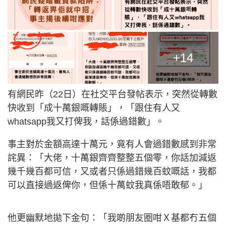
+14
有網民昨（22日）在社交平台發帖表示，突然從轉數
快收到「成十萬銀嘅轉賬」，「跟住有人又
whatsapp我又打俾我，話係過錯數」。
事主對於金額高達十萬元，竟有人會過錯數感到非常
詫異：「大佬，十萬銀齊齊整整五個零，你話加減返
幾千幾百都可信，又或者只係過錯幾百蚊嘅話，我都
可以直接過返俾你，但係十萬蚊我真係唔敢郁。」
他更幽默地拋下金句：「我啲朋友圈咁Ｘ基都冇五個