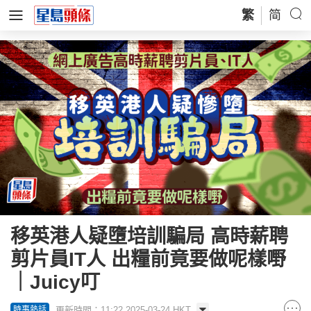
繁
简
移英港人疑墮培訓騙局 高時薪聘
剪片員IT人 出糧前竟要做呢樣嘢
｜Juicy叮
更新時間：11:22 2025-03-24 HKT
時事熱話