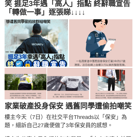
笑 捱足3年遇「高人」指點 終辭職宣告
「轉做一事」逐張睇↓↓↓↓
家業破產投身保安 遇舊同學遭偷拍嘲笑
樓主今天（7日）在社交平台Threads以「保安」為
題，細訴自己27歲便做了3年保安員的感想。