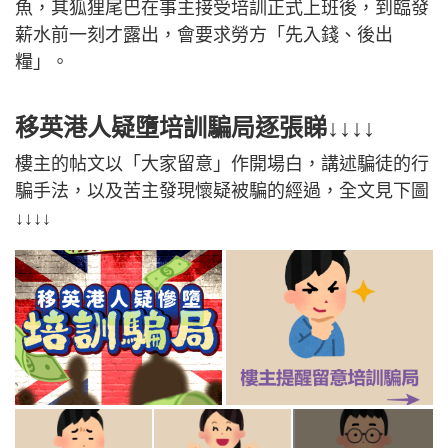
魚，其狐狸尾巴在事主接受培訓正式上班後，到臨發
薪水前一刻才露出，會要求勞方「先入錢、後出
糧」。
移英港人疑墮培訓騙局逐張睇↓↓↓↓
樓主的帖文以「大家留意」作開場白，講述騙徒的行
騙手法，以及苦主發現懷疑被騙的經過，全文見下圖
↓↓↓↓