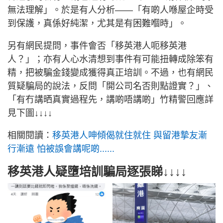
無法理解」。於是有人分析——「有啲人喺屋企時受
到保護，真係好純潔，尤其是有困難嗰時」。
另有網民提問，事件會否「移英港人呃移英港
人？」；亦有人心水清想到事件有可能扭轉成除笨有
精，把被騙金錢變成獲得真正培訓。不過，也有網民
質疑騙局的說法，反問「開公司名否則點證實？」、
「有冇講晒真實過程先，講啲唔講啲」竹精警回應詳
見下圖↓↓↓↓
相關閱讀：
移英港人呻傾偈就住就住 與留港摯友漸
行漸遠 怕被誤會講呢啲......
移英港人疑墮培訓騙局逐張睇↓↓↓↓