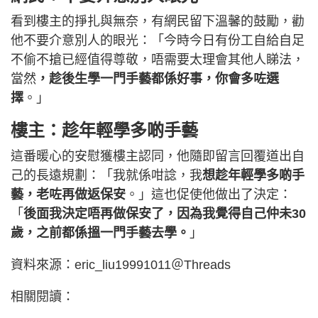
看到樓主的掙扎與無奈，有網民留下溫馨的鼓勵，勸
他不要介意別人的眼光：「今時今日有份工自給自足
不偷不搶已經值得尊敬，唔需要太理會其他人睇法，
當然
，趁後生學一門手藝都係好事，你會多咗選
擇
。」
樓主：趁年輕學多啲手藝
這番暖心的安慰獲樓主認同，他隨即留言回覆道出自
己的長遠規劃：「我就係咁諗，我
想趁年輕學多啲手
藝，老咗再做返保安
。」這也促使他做出了決定：
「
後面我決定唔再做保安了，因為我覺得自己仲未30
歲，之前都係搵一門手藝去學。
」
資料來源：eric_liu19991011＠Threads
相關閱讀：