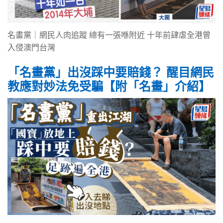
名畫黨｜網民人肉追蹤 總有一張喺附近 十年前肆虐全港曾
入侵澳門台灣
「名畫黨」出沒踩中要賠錢？ 醒目網民
教應對妙法免受騙【附「名畫」介紹】