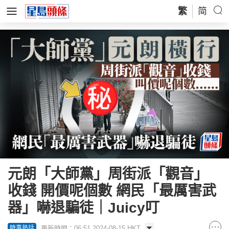
繁
简
元朗「大師黨」周街派「觀音」
收錢 開價呢個數 網民「最厲害武
器」嚇退騙徒｜Juicy叮
更新時間：06:51 2024-08-15 HKT
時事熱話