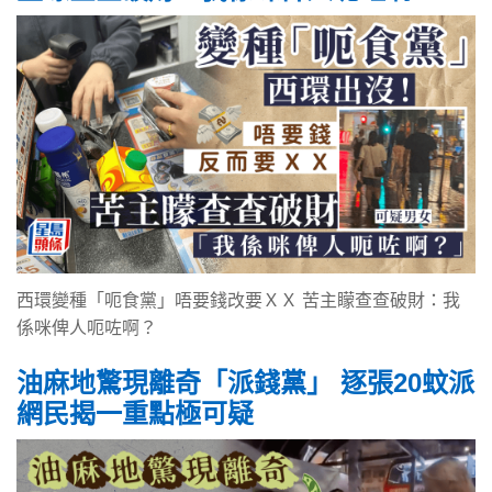
西環變種「呃食黨」唔要錢改要ＸＸ 苦主矇查查破財：我
係咪俾人呃咗啊？
油麻地驚現離奇「派錢黨」 逐張20蚊派
網民揭一重點極可疑