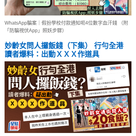
WhatsApp騙案｜假扮學校付款通知呃4位數字血汗錢 （附
「防騙視伏App」照妖步驟）
妙齡女問人攞飯錢（下集） 行勻全港
讀者爆料：出動ＸＸＸ作道具