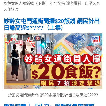
妙齡女問人攞飯錢（下集） 行勻全港 讀者爆料：出動ＸＸ
Ｘ作道具
妙齡女屯門通街問攞$20飯錢 網民計出
日賺高達$????（上集）
妙齡女屯門通街問攞$20飯錢 網民計出日賺高達$????