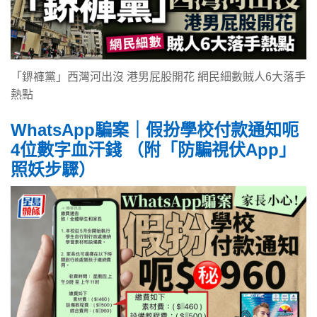
「鎅褲黨」西灣河出沒 港男屁股開花 網民細數賊人6大落手
熱點
WhatsApp騙案｜假扮學校付款通知呃
4位數字血汗錢 （附「防騙視伏App」
照妖步驟）