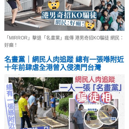
「MIRROR」擊退「名畫黨」瘋傳 港男奇招KO騙徒 網民：
好癲！
名畫黨｜網民人肉追蹤 總有一張喺附近
十年前肆虐全港曾入侵澳門台灣