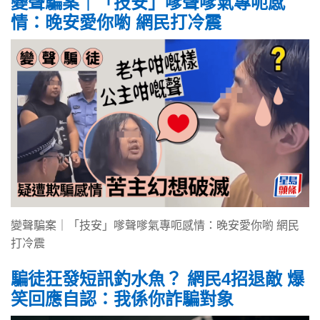
變聲騙案｜「技安」嗲聲嗲氣專呃感
情：晚安愛你喲 網民打冷震
變聲騙案｜「技安」嗲聲嗲氣專呃感情：晚安愛你喲 網民
打冷震
騙徒狂發短訊釣水魚？ 網民4招退敵 爆
笑回應自認：我係你詐騙對象