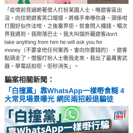
「疫情前見過啲著僧人打扮某國人士，喺遊客區出
沒，向住啲遊客笑口噬噬，將條手串喺你身、頭係咁
打圈好似作法咁，之後塞畀佢，就會問人攞錢。嗰次
畀我遇到，我剛落巴士，我大叫個外籍遊客don't
take anything from him he will ask you for
money（不要拿他任何東西，會向你要錢的），遊客
點頭走了，僧服打扮人士衝我走來，我出了最厲害武
器，舉電話拍佢，佢秒消失」。
騙案相關新聞：
「白撞黨」靠WhatsApp一樣嘢食糊 4
大常見場景曝光 網民兩招殺退騙徒