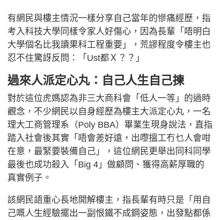
有網民與樓主情況一樣分享自己當年的慘痛經歷，指
考入科技大學同樣令家人好傷心，因為長輩「唔明白
大學個名比我讀果科工程重要」，荒謬程度令樓主也
忍不住驚訝反問：「Ust都Ｘ？？」
過來人派定心丸：自己人生自己揀
對於這位虎媽認為非三大商科會「低人一等」的過時
觀念，不少網民以自身經歷為樓主大派定心丸，一名
理大工商管理系（Poly BBA）畢業生現身說法，直指
踏入社會後其實「唔會差好遠，出嚟搵工冇乜人會咁
在意，最緊要裝備自己」，這位網民更舉出同科同學
最後也成功殺入「Big 4」做顧問、獲得高薪厚職的
真實例子。
該網民語重心長地開解樓主，指長輩有時只是「用自
己嘅人生經驗擺出一副恨鐵不成鋼姿態，出發點都係