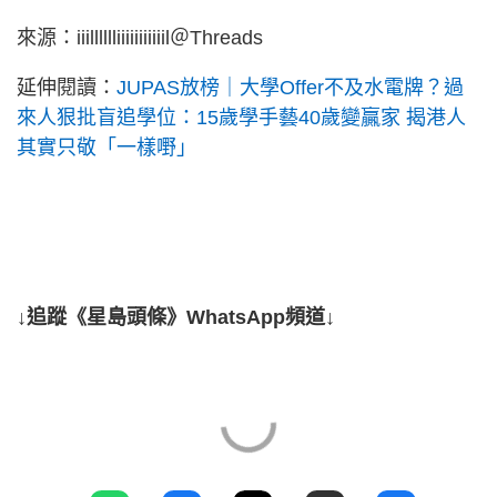
來源：iiilllllliiiiiiiiiiil＠Threads
延伸閱讀：
JUPAS放榜｜大學Offer不及水電牌？過
來人狠批盲追學位：15歲學手藝40歲變贏家 揭港人
其實只敬「一樣嘢」
↓追蹤《星島頭條》WhatsApp頻道↓