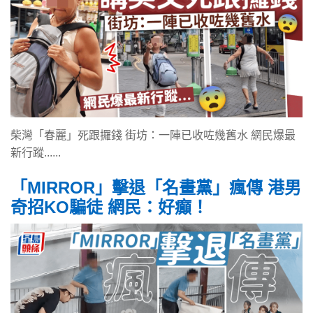
柴灣「春麗」死跟攞錢 街坊：一陣已收咗幾舊水 網民爆最
新行蹤......
「MIRROR」擊退「名畫黨」瘋傳 港男
奇招KO騙徒 網民：好癲！