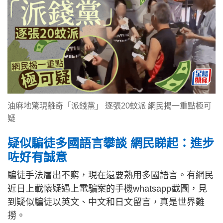
油麻地驚現離奇「派錢黨」 逐張20蚊派 網民揭一重點極可
疑
疑似騙徒多國語言攀談 網民睇起：進步
咗好有誠意
騙徒手法層出不窮，現在還要熟用多國語言。有網民
近日上載懷疑遇上電騙案的手機whatsapp截圖，見
到疑似騙徒以英文、中文和日文留言，真是世界難
撈。