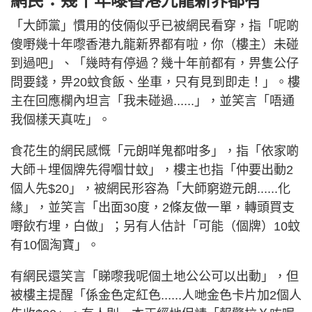
網民：幾十年嚟香港九龍新界都有
「大師黨」慣用的伎倆似乎已被網民看穿，指「呢啲
傻嘢幾十年嚟香港九龍新界都有啦，你（樓主）未碰
到過吧」、「幾時有停過？幾十年前都有，畀隻公仔
問要錢，畀20蚊食飯、坐車，只有見到即走！」。樓
主在回應欄內坦言「我未碰過......」，並笑言「唔通
我個樣天真咗」。
食花生的網民感慨「元朗咩鬼都咁多」，指「依家啲
大師＋埋個牌先得嗰廿蚊」，樓主也指「仲要出動2
個人先$20」，被網民形容為「大師窮遊元朗......化
緣」，並笑言「出面30度，2條友做一單，轉頭買支
嘢飲冇埋，白做」；另有人估計「可能（個牌）10蚊
有10個淘寶」。
有網民還笑言「睇嚟我呢個土地公公可以出動」，但
被樓主提醒「係金色定紅色......人哋金色卡片加2個人