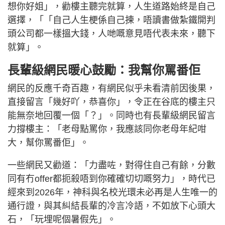
想你好姐」，勸樓主聽完就算，人生道路始終是自己
選擇，「「自己人生梗係自己揀，唔讀書做紮鐵開判
頭公司都一樣搵大錢，人哋嘅意見唔代表未來，聽下
就算」。
長輩級網民暖心鼓勵：我幫你罵番佢
網民的反應千奇百趣，有網民似乎未看清前因後果，
直接留言「幾好吖，恭喜你」，令正在谷底的樓主只
能無奈地回覆一個「？」。同時也有長輩級網民留言
力撐樓主：「老母點罵你，我應該同你老母年紀咁
大，幫你罵番佢」。
一些網民又勸道：「力盡咗，對得住自己有餘，分數
同有冇offer都扼殺唔到你確確切切嘅努力」，時代已
經來到2026年，神科與名校光環未必再是人生唯一的
通行證，與其糾結長輩的冷言冷語，不如放下心頭大
石，「玩埋呢個暑假先」。