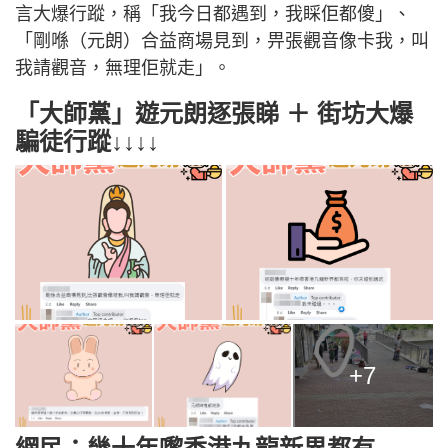
言大爆行蹤，稱「我今日都遇到，我睬佢都傻」、
「剛喺（元朗）合益商場見到，畀張觀音像卡我，叫
我請觀音，無理佢就走」。
「大師黨」遊元朗逐張睇 ＋ 街坊大爆
騙徒行蹤↓↓↓↓
+7