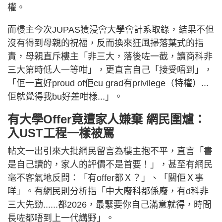
權。
而樓主今次JUPAS獲浸會大學會計系取錄，結果不但
沒有得到母親的祝福，反而換來狂風掃落葉式的指
責，母親直斥樓主「非三大，落後咗一截，讀商科非
三大第時低人一等咁」，更直言自己「接受唔到」，
「佢一直好proud of佢cu grad有privilege（特權）...
佢就覺得我bu好差咁樣...」。
有大學Offer竟遭家人嫌棄 網民圍爐：
入UST工程一樣被罵
帖文一出引來大批網民留言為樓主抱不平，直言「書
是自己讀的，家人的評價不是首要！」，甚至有網民
毫不客氣地反問：「有offer都Ｘ？」、「關佢Ｘ事
咩」。有網民則分析指「中大廢科都係廢，有d科非
三大先勁......都2026，最緊要你自己滿意就得，時間
長咗都唔到上一代講野」。