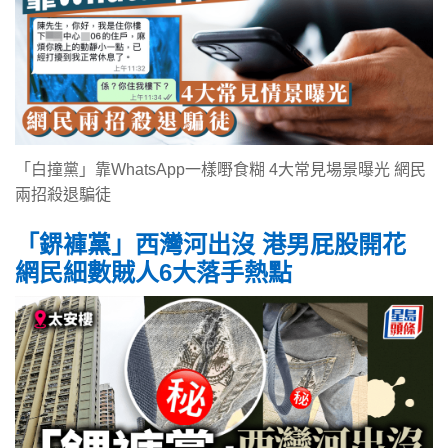
「白撞黨」靠WhatsApp一樣嘢食糊 4大常見場景曝光 網民
兩招殺退騙徒
「鎅褲黨」西灣河出沒 港男屁股開花
網民細數賊人6大落手熱點