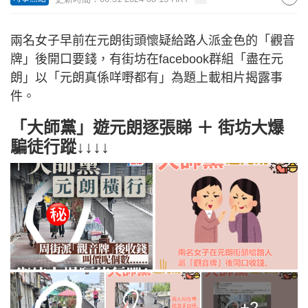
兩名女子早前在元朗街頭懷疑給路人派金色的「觀音
牌」後開口要錢，有街坊在facebook群組「盡在元
朗」以「元朗真係咩嘢都有」為題上載相片揭露事
件。
「大師黨」遊元朗逐張睇 ＋ 街坊大爆
騙徒行蹤↓↓↓↓
+2