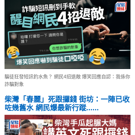
騙徒狂發短訊釣水魚？ 網民4招退敵 爆笑回應自認：我係你
詐騙對象
柴灣「春麗」死跟攞錢 街坊：一陣已收
咗幾舊水 網民爆最新行蹤......