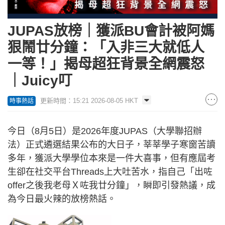
JUPAS放榜｜獲派BU會計被阿媽
狠鬧廿分鐘：「入非三大就低人
一等！」揭母超狂背景全網震怒
｜Juicy叮
更新時間：15:21 2026-08-05 HKT
時事熱話
今日（8月5日）是2026年度JUPAS（大學聯招辦
法）正式遴選結果公布的大日子，莘莘學子寒窗苦讀
多年，獲派大學學位本來是一件大喜事，但有應屆考
生卻在社交平台Threads上大吐苦水，指自己「出咗
offer之後我老母Ｘ咗我廿分鐘」，瞬即引發熱議，成
為今日最火辣的放榜熱話。