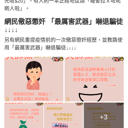
先收$20」。有人則一本正經地促請「報警拉Ｘ咗呢
啲人啦」。
網民儆惡懲奸 「最厲害武器」嚇退騙徒
↓↓↓↓
另有網民重提疫情前的一次儆惡懲奸經歷，並教路使
用「最厲害武器」嚇退騙徒↓↓↓↓
+3