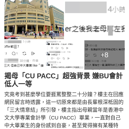
+8
揭母「CU PACC」超強背景 嫌BU會計
低人一等
究竟考到甚麼學位要捱罵整整二十分鐘？樓主在回應
網民留言時透露，這一切原來都是由長輩根深柢固的
「三大情意結」所引發，樓主指出母親當年是香港中
文大學專業會計學（CU PACC）畢業，一直對自己
中大畢業生的身份感到自豪，甚至覺得擁有某種特