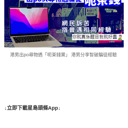
港男出po尋物遇「呃茶錢黨」 港男分享智破騙徒經驗 ​
↓立即下載星島頭條App↓