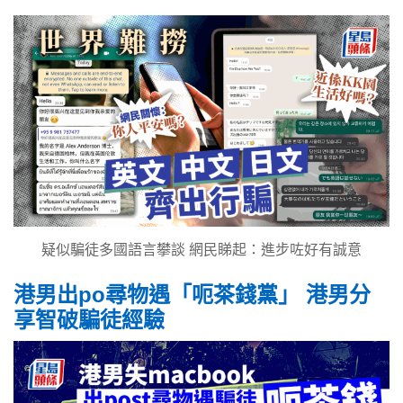
疑似騙徒多國語言攀談 網民睇起：進步咗好有誠意
港男出po尋物遇「呃茶錢黨」 港男分
享智破騙徒經驗