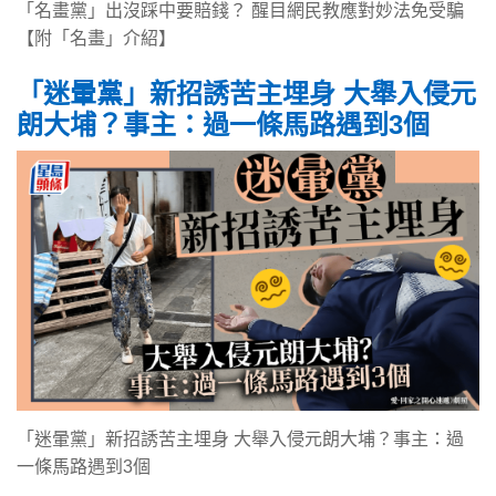
「名畫黨」出沒踩中要賠錢？ 醒目網民教應對妙法免受騙
【附「名畫」介紹】
「迷暈黨」新招誘苦主埋身 大舉入侵元
朗大埔？事主：過一條馬路遇到3個
「迷暈黨」新招誘苦主埋身 大舉入侵元朗大埔？事主：過
一條馬路遇到3個