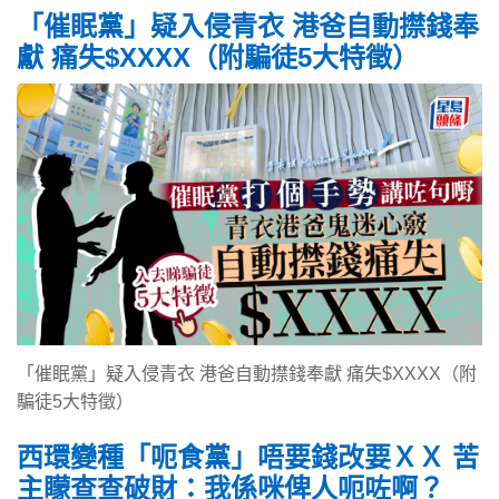
「催眠黨」疑入侵青衣 港爸自動㩒錢奉
獻 痛失$XXXX（附騙徒5大特徵）
「催眠黨」疑入侵青衣 港爸自動㩒錢奉獻 痛失$XXXX（附
騙徒5大特徵）
西環變種「呃食黨」唔要錢改要ＸＸ 苦
主矇查查破財：我係咪俾人呃咗啊？