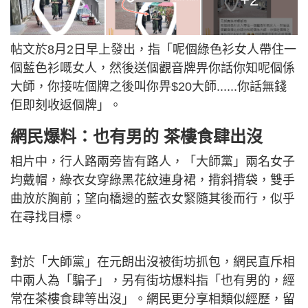
帖文於8月2日早上發出，指「呢個綠色衫女人帶住一
個藍色衫嘅女人，然後送個觀音牌畀你話你知呢個係
大師，你接咗個牌之後叫你畀$20大師......你話無錢
佢即刻收返個牌」。
網民爆料：也有男的 茶樓食肆出沒
相片中，行人路兩旁皆有路人，「大師黨」兩名女子
均戴帽，綠衣女穿綠黑花紋連身裙，揹斜揹袋，雙手
曲放於胸前；望向橋邊的藍衣女緊隨其後而行，似乎
在尋找目標。
對於「大師黨」在元朗出沒被街坊抓包，網民直斥相
中兩人為「騙子」，另有街坊爆料指「也有男的，經
常在茶樓食肆等出沒」。網民更分享相類似經歷，留