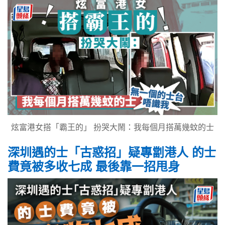
炫富港女搭「霸王的」 扮哭大鬧：我每個月搭萬幾蚊的士
深圳遇的士「古惑招」疑專劏港人 的士
費竟被多收七成 最後靠一招甩身