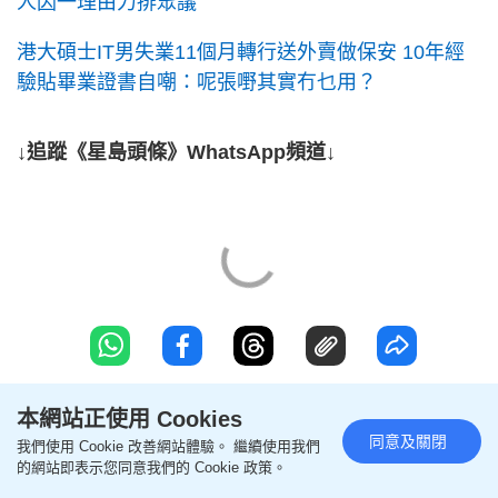
人因一理由力排眾議
港大碩士IT男失業11個月轉行送外賣做保安 10年經
驗貼畢業證書自嘲：呢張嘢其實冇乜用？
↓追蹤《星島頭條》WhatsApp頻道↓
本網站正使用 Cookies
同意及關閉
聯絡我們
版權及免責聲明
我們使用 Cookie 改善網站體驗。 繼續使用我們
的網站即表示您同意我們的 Cookie 政策。
關於我們
幫助及反饋