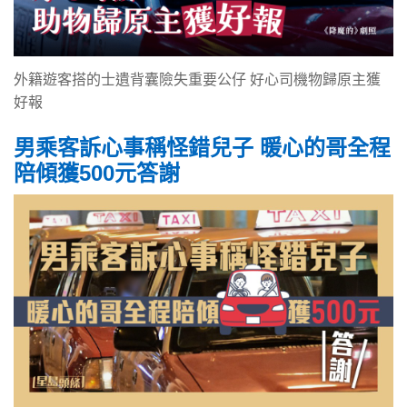
外籍遊客搭的士遺背囊險失重要公仔 好心司機物歸原主獲
好報
男乘客訴心事稱怪錯兒子 暖心的哥全程
陪傾獲500元答謝