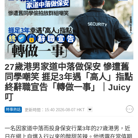
27歲港男家道中落做保安 慘遭舊
同學嘲笑 捱足3年遇「高人」指點
終辭職宣告「轉做一事」｜Juicy
叮
更新時間：15:40 2026-08-07 HKT
時事熱話
一名因家道中落而投身保安行業3年的27歲港男，近
日在網上自爆入行以來的酸甜苦辣。他透露在當值期