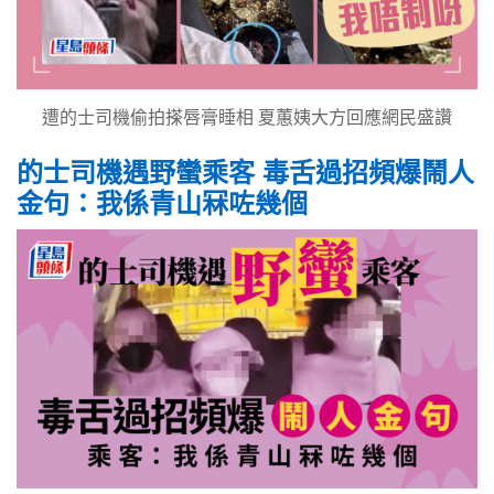
遭的士司機偷拍搽唇膏睡相 夏蕙姨大方回應網民盛讚
的士司機遇野蠻乘客 毒舌過招頻爆鬧人
金句：我係青山冧咗幾個