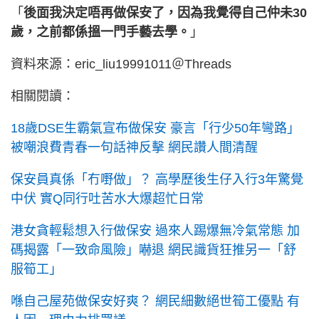
「
後面我決定唔再做保安了，因為我覺得自己仲未30
歲，之前都係搵一門手藝去學。
」
資料來源：eric_liu19991011＠Threads
相關閱讀：
18歲DSE生霸氣宣布做保安 豪言「行少50年彎路」
被嘲浪費青春一句話神反擊 網民讚人間清醒
保安員真係「冇嘢做」？ 高學歷後生仔入行3年驚覺
中伏 實Q同行吐苦水大爆超忙日常
港女貪輕鬆想入行做保安 過來人踢爆無冷氣常態 加
碼揭露「一致命風險」嚇退 網民識貨狂推另一「舒
服筍工」
喺自己屋苑做保安好爽？ 網民細數絕世筍工優點 有