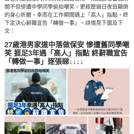
間不但慘遭中學同學偷拍嘲笑，更經歷過日夜班顛倒
的身心折磨，幸而在工作期間遇上「高人」指點，終
下定決心辭職宣告「轉做一事」。詳情見下圖及下
文：
27歲港男家道中落做保安 慘遭舊同學嘲
笑 捱足3年遇「高人」指點 終辭職宣告
「轉做一事」逐張睇↓↓↓↓