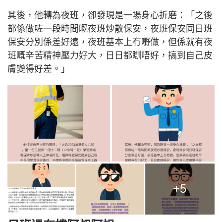
其後，他轉為夜班，卻發現是一場身心折磨：「之後
都係做咗一段時間嘅夜班炒散保安，夜班保安同日班
保安分別係差好遠，夜班基本上冇嘢做，但係就有夜
班嘅辛苦精神壓力好大，日日都瞓唔好，搞到自己皮
膚變得好差。」
+5