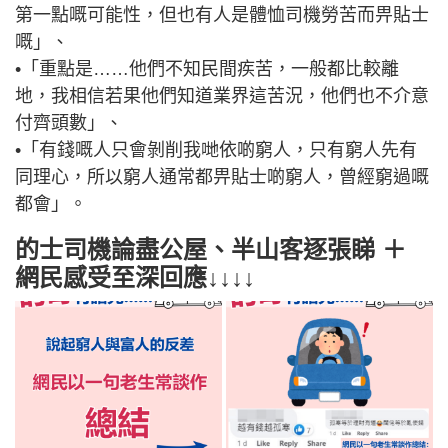
第一點嘅可能性，但也有人是體恤司機勞苦而畀貼士
嘅」、
•「重點是……他們不知民間疾苦，一般都比較離
地，我相信若果他們知道業界這苦況，他們也不介意
付齊頭數」、
•「有錢嘅人只會剝削我哋依啲窮人，只有窮人先有
同理心，所以窮人通常都畀貼士啲窮人，曾經窮過嘅
都會」。
的士司機論盡公屋、半山客逐張睇 ＋
網民感受至深回應↓↓↓↓