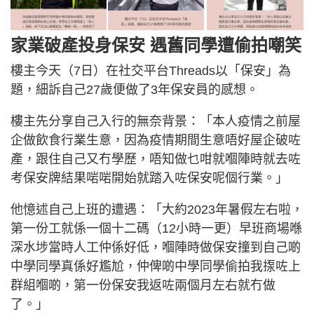
家業破產投身保安 遇舊同學遭偷拍嘲笑
樓主今天（7日）在社交平台Threads以「保安」為
題，細訴自己27歲便做了3年保安員的感想。
樓主先分享自己入行的無奈背景：「本人疫情之前屋
企做飲食行業生意，因為疫情期間生意唔好屋企破咗
產，跟住自己又冇學歷，唔知做乜咁就嗰陣時就去咗
考保安牌結果啱啱開始就踏入咗保安呢個行業。」
他憶述自己上班的遭遇：「大約2023年暑假左右啦，
第一份工就係一個十二碼（12小時一更）早班商場喺
深水埗當時人工仲係好低，嗰陣時做保安撞到自己啲
中學同學真係好尷尬，仲俾啲中學同學偷拍我揼咗上
群組嗰啲，第一份保安我返咗兩個月左右就冇做
了。」