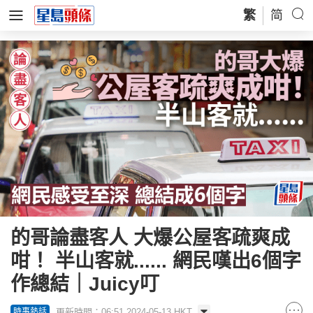
繁
简
的哥論盡客人 大爆公屋客疏爽成
咁！ 半山客就...... 網民嘆出6個字
作總結｜Juicy叮
更新時間：06:51 2024-05-13 HKT
時事熱話