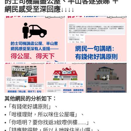
的士司機論盡公屋、半山客逐張睇 ＋
網民感受至深回應↓↓↓↓
+1
其他網民的分析如下：
•「有錢佬好講原則」、
•「咁樣理財，所以咪住公屋囉」、
•「你唔明？要你找返3蚊嚟供樓......」、
•「錢應駛得駛，所以人哋咪住半山囉」、