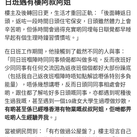
日班遇有樓阿叔阿姐
樓主及後轉回日更，生活才重回正軌：「後面轉返日
頭，返咗一段時間日頭住宅保安，日頭雖然體力上會
辛苦啲，但係時間會過得充實啲同埋每日瞓覺都早睡
早起有個生理時鐘習慣慣咗。」
在日班工作期間，他接觸到了截然不同的人與事：
「同日班嗰陣時同同事傾偈都叫做多咗，反而夜班好
少同同事有任何交流因為返夜班個個都好大部份躁底
（包括我自己返夜班嗰陣時唔知點解諗嘢係特別多負
能量），唔係幾想講嘢，反而日頭同同事相處會好
啲，跟住都了解咗好多日頭嘅同事，亦都遇到呢種後
生過我嘅，甚至遇到一個19歲女大學生過嚟做炒散，
有啲甚至係已經喺香港有物業嘅叔叔阿姐，佢哋都畀
咗啲人生經驗畀我
。」
當被網民問到：「有冇做過公屋盤？」樓主坦言自己