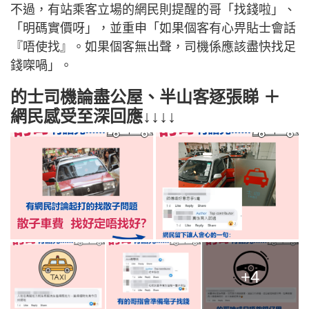
不過，有站乘客立場的網民則提醒的哥「找錢啦」、
「明碼實價呀」，並重申「如果個客有心畀貼士會話
『唔使找』。如果個客無出聲，司機係應該盡快找足
錢㗎喎」。
的士司機論盡公屋、半山客逐張睇 ＋
網民感受至深回應↓↓↓↓
+4