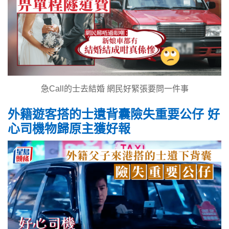
急Call的士去結婚 網民好緊張要問一件事
外籍遊客搭的士遺背囊險失重要公仔 好
心司機物歸原主獲好報