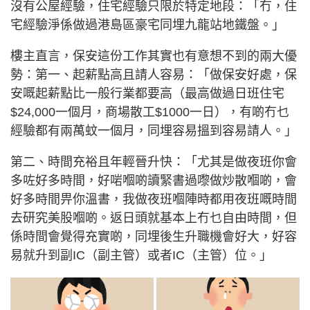
沒有公屋經驗，住宅經驗只限於特定地段：「冇，住
宅經驗淨係做過港島區豪宅同埋九龍站地鐵盤。」
樓主直言，保安這份工作其實也有意想不到的兩大優
勢：第一、起薪點高且請人容易：「做保安好處，保
安嘅起薪點比一般行業都要高（最高做過日班住宅
$24,000一個月，商場散工$1000一日），有啲冇乜
經驗都有兩萬蚊一個月，同埋容易搵到容易請人。」
第二、時間充裕且年輕晉升快：「尤其是做夜班你會
多咗好多時間，好啱嗰啲讀緊書過嚟做炒散嗰啲，會
好多時間畀你溫書，我做夜班嗰陣時都用夜班嘅時間
去研究美股嗰啲。返日頭就基本上冇乜自由時間，但
係時間會覺得充實啲，同埋後生升職機會好大，好容
易就升到副IC（副主管）或者IC（主管）位。」