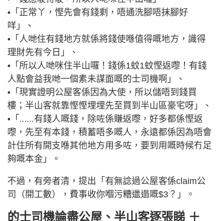
•「正常丫，慳先會有錢剩，唔通洗腳唔抹腳好
咩」、
•「人哋住有錢地方就係將錢使喺值得嘅地方，識得
理財先有今日」、
•「所以人哋咪住半山囉！錢係1蚊1蚊慳返嚟！有錢
人點會益我哋一個素未謀面嘅的士司機啊」、
•「現實證明公屋客係因為大使，所以儲唔到錢買
樓；半山客就靠慳慳埋埋先至買到半山區豪宅呀」、
•「......有錢人嘅錢，除咗係賺返嚟，好多都係慳返
嚟，先至有本錢，積蓄唔多嘅人，永遠都係因為唔會
計住所有開支喺其他地方用多咗，要到用嘅時候冇足
夠嘅本金」。
不過，有旁者清，提出「有無諗過公屋客係claim公
司（開工數），費事收你嗰污糟邋遢嘅$3？」。
的士司機論盡公屋、半山客逐張睇 ＋