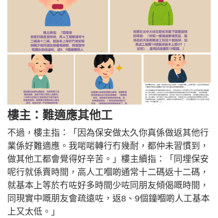
樓主：難適應其他工
不過，樓主指：「因為保安做太久你真係做返其他行
業係好難適應。我啱啱轉行冇幾耐，都仲未習慣到，
做其他工都會覺得好辛苦。」樓主續指：「同埋保安
呢行就係賣時間，高人工嗰啲通常十二碼返十二碼，
就基本上等於冇咗好多時間少咗同朋友傾偈嘅時間，
同現實中嘅朋友會疏遠咗，返8、9個鐘嗰啲人工基本
上又太低。」