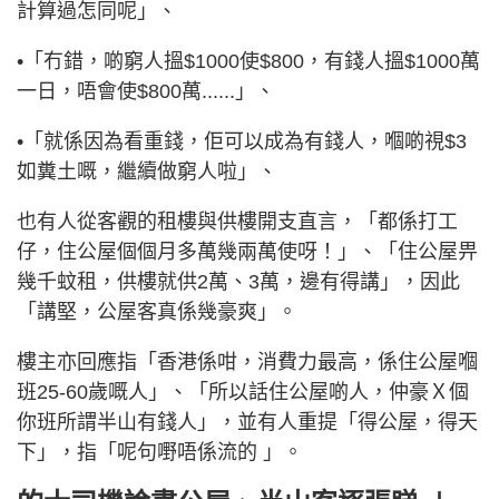
計算過怎同呢」、
•「冇錯，啲窮人搵$1000使$800，有錢人搵$1000萬
一日，唔會使$800萬......」、
•「就係因為看重錢，佢可以成為有錢人，嗰啲視$3
如糞土嘅，繼續做窮人啦」、
也有人從客觀的租樓與供樓開支直言，「都係打工
仔，住公屋個個月多萬幾兩萬使呀！」、「住公屋畀
幾千蚊租，供樓就供2萬、3萬，邊有得講」，因此
「講堅，公屋客真係幾豪爽」。
樓主亦回應指「香港係咁，消費力最高，係住公屋嗰
班25-60歲嘅人」、「所以話住公屋啲人，仲豪Ｘ個
你班所謂半山有錢人」，並有人重提「得公屋，得天
下」，指「呢句嘢唔係流的 」。