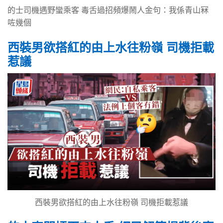
的士司機遇野蠻乘客 毒舌過招頻爆鬧人金句：我係青山冧
咗幾個
西裝男欲搭紅的由上水往粉嶺 司機拒載
惹議
西裝男欲搭紅的由上水往粉嶺 司機拒載惹議