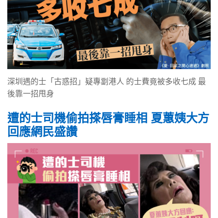
深圳遇的士「古惑招」疑專劏港人 的士費竟被多收七成 最
後靠一招甩身
遭的士司機偷拍搽唇膏睡相 夏蕙姨大方
回應網民盛讚