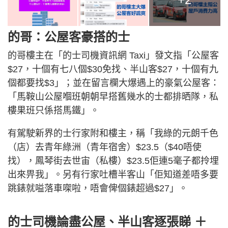
的哥：公屋客豪搭的士
的哥樓主在「的士司機資訊網 Taxi」發文指「公屋客
$27，十個有七八個$30免找、半山客$27，十個有九
個都要找$3」；並在留言欄大爆遇上的豪氣公屋客：
「馬鞍山公屋嗰班朝朝早搭舊幾水的士都排晒隊，私
樓果班只係搭馬鐵」。
有駕駛新界的士行家附和樓主，稱「我綠的元朗千色
（店）去青年綠洲（青年宿舍）$23.5（$40唔使
找），鳳琴街去世宙（私樓）$23.5佢連5毫子都拎埋
出來畀我」。另有行家吐槽半客山「佢知道差唔多要
跳錶就嗌落車㗎啦，唔會俾個錶超過$27」。
的士司機論盡公屋、半山客逐張睇 ＋