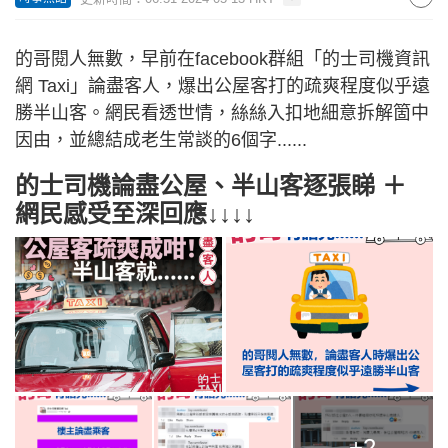
的哥閱人無數，早前在facebook群組「的士司機資訊
網 Taxi」論盡客人，爆出公屋客打的疏爽程度似乎遠
勝半山客。網民看透世情，絲絲入扣地細意拆解箇中
因由，並總結成老生常談的6個字......
的士司機論盡公屋、半山客逐張睇 ＋
網民感受至深回應↓↓↓↓
+2