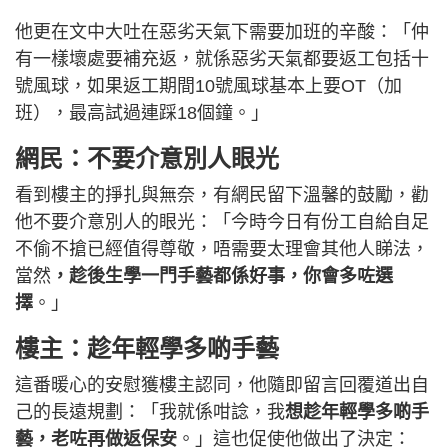
他更在文中大吐在惡劣天氣下需要加班的辛酸：「仲
有一樣壞處要補充返，就係惡劣天氣都要返工包括十
號風球，如果返工期間10號風球基本上要OT（加
班），最高試過連踩18個鐘。」
網民：不要介意別人眼光
看到樓主的掙扎與無奈，有網民留下溫馨的鼓勵，勸
他不要介意別人的眼光：「今時今日有份工自給自足
不偷不搶已經值得尊敬，唔需要太理會其他人睇法，
當然
，趁後生學一門手藝都係好事，你會多咗選
擇
。」
樓主：趁年輕學多啲手藝
這番暖心的安慰獲樓主認同，他隨即留言回覆道出自
己的長遠規劃：「我就係咁諗，我
想趁年輕學多啲手
藝，老咗再做返保安
。」這也促使他做出了決定：