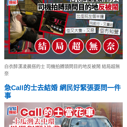
白衣醉漢凌晨搭的士 司機拍膊頭問目的地反被鬧 結局超無
奈
急Call的士去結婚 網民好緊張要問一件
事