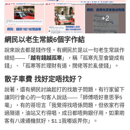
+2
網民以老生常談6個字作結
說來說去都是錢作怪。有網民於是以一句老生常談作
總結——「
越有錢越孤寒
」，稱「孤寒先至會變成有
錢」、「孤寒等於理財有道，闊佬等於亂使錢」。
散子車費 找好定唔找好？
說著，還有網民討論起打的找散子問題，有行家留下
讓同行會心的一句客人說話——「師傅唔好意思爭5
毫」，有的哥坦言「我覺得找唔係問題，但依家冇得
過隧道，油站又冇得唱，成日都唔夠銀仔用，如果啲
客有八達通機就好，$1.1我嘟返畀你」。