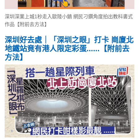
深圳深業上城1秒走入歐陸小鎮 網民刁鑽角度拍出教科書式
作品【附前去方法】
深圳好去處｜「深圳之眼」打卡 崗廈北
地鐵站竟有港人限定彩蛋......【附前去
方法】