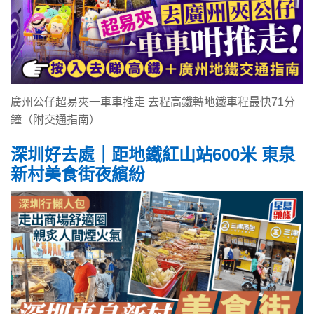
廣州公仔超易夾一車車推走 去程高鐵轉地鐵車程最快71分
鐘（附交通指南）
深圳好去處｜距地鐵紅山站600米 東泉
新村美食街夜繽紛