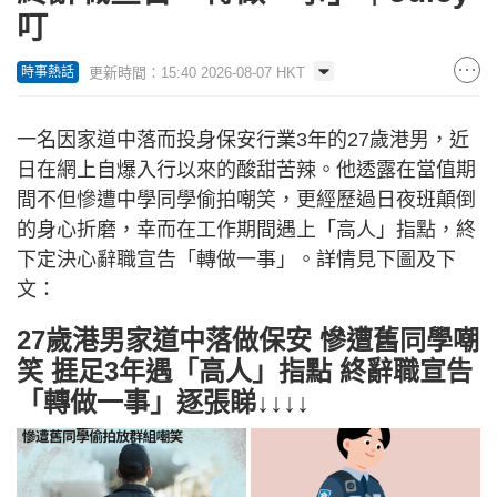
叮
更新時間：15:40 2026-08-07 HKT
時事熱話
一名因家道中落而投身保安行業3年的27歲港男，近
日在網上自爆入行以來的酸甜苦辣。他透露在當值期
間不但慘遭中學同學偷拍嘲笑，更經歷過日夜班顛倒
的身心折磨，幸而在工作期間遇上「高人」指點，終
下定決心辭職宣告「轉做一事」。詳情見下圖及下
文：
27歲港男家道中落做保安 慘遭舊同學嘲
笑 捱足3年遇「高人」指點 終辭職宣告
「轉做一事」逐張睇↓↓↓↓