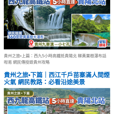
貴州之旅•上篇：西九5小時高鐵抵貴陽北 睇黃菓樹瀑布話
咁易 網民傳授遊貴州攻略
貴州之旅•下篇｜西江千戶苗寨滿人間煙
火氣 網民教路：必看沿途美景