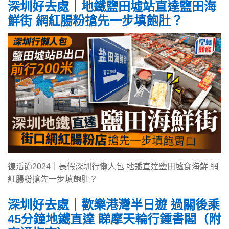
深圳好去處｜地鐵鹽田墟站直達鹽田海
鮮街 網紅腸粉搶先一步填飽肚？
復活節2024｜長假深圳行懶人包 地鐵直達鹽田墟食海鮮 網
紅腸粉搶先一步填飽肚？
深圳好去處｜歡樂港灣半日遊 過關後乘
45分鐘地鐵直達 睇摩天輪行鍾書閣（附