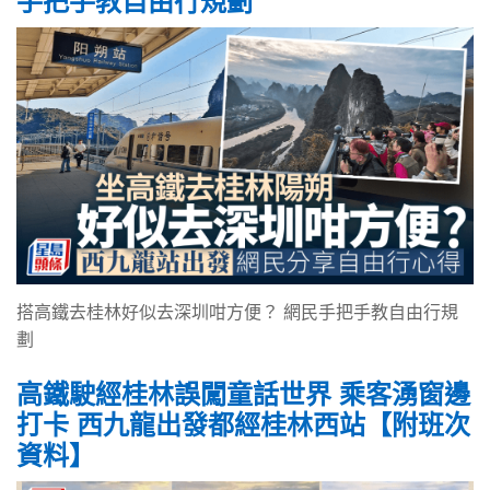
手把手教自由行規劃
搭高鐵去桂林好似去深圳咁方便？ 網民手把手教自由行規
劃
高鐵駛經桂林誤闖童話世界 乘客湧窗邊
打卡 西九龍出發都經桂林西站【附班次
資料】