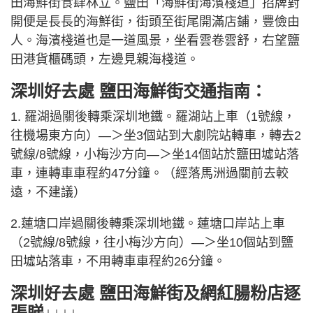
田海鮮街食肆林立。鹽田「海鮮街海濱棧道」招牌對
開便是長長的海鮮街，街頭至街尾開滿店鋪，豐儉由
人。海濱棧道也是一道風景，坐看雲卷雲舒，右望鹽
田港貨櫃碼頭，左邊見親海棧道。
深圳好去處 鹽田海鮮街交通指南：
1. 羅湖過關後轉乘深圳地鐵。羅湖站上車（1號線，
往機場東方向）—＞坐3個站到大劇院站轉車，轉去2
號線/8號線，小梅沙方向—＞坐14個站於鹽田墟站落
車，連轉車車程約47分鐘。（經落馬洲過關前去較
遠，不建議）
2.蓮塘口岸過關後轉乘深圳地鐵。蓮塘口岸站上車
（2號線/8號線，往小梅沙方向）—＞坐10個站到鹽
田墟站落車，不用轉車車程約26分鐘。
深圳好去處 鹽田海鮮街及網紅腸粉店逐
張睇↓↓↓↓