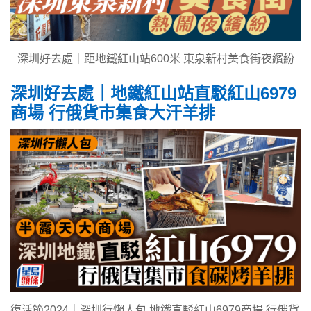
深圳好去處｜距地鐵紅山站600米 東泉新村美食街夜繽紛
深圳好去處｜地鐵紅山站直駁紅山6979
商場 行俄貨市集食大汗羊排
復活節2024｜深圳行懶人包 地鐵直駁紅山6979商場 行俄貨