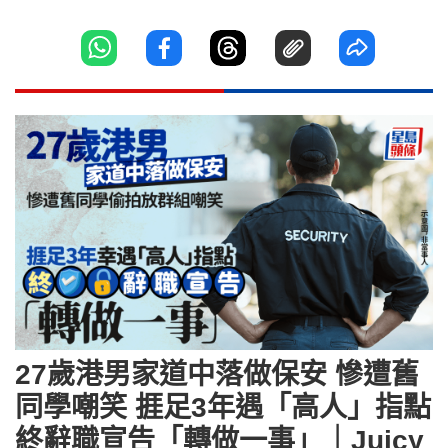
27歲港男家道中落做保安 慘遭舊
同學嘲笑 捱足3年遇「高人」指點
終辭職宣告「轉做一事」｜Juicy