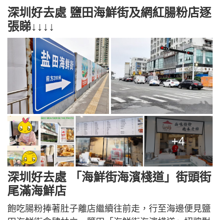
深圳好去處 鹽田海鮮街及網紅腸粉店逐
張睇↓↓↓↓
+4
深圳好去處 「海鮮街海濱棧道」街頭街
尾滿海鮮店
飽吃腸粉捧著肚子離店繼續往前走，行至海邊便見鹽