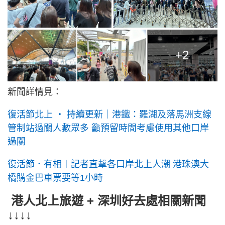
+2
新聞詳情見：
復活節北上 ‧ 持續更新｜港鐵：羅湖及落馬洲支線
管制站過關人數眾多 籲預留時間考慮使用其他口岸
過關
復活節．有相︱記者直擊各口岸北上人潮 港珠澳大
橋購金巴車票要等1小時
港人北上旅遊 + 深圳好去處相關新聞
↓↓↓↓