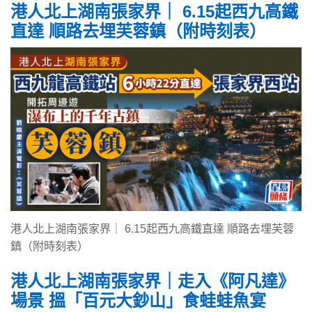
港人北上湖南張家界｜ 6.15起西九高鐵
直達 順路去埋芙蓉鎮（附時刻表）
港人北上湖南張家界｜ 6.15起西九高鐵直達 順路去埋芙蓉
鎮（附時刻表）
港人北上湖南張家界｜走入《阿凡達》
場景 搵「百元大鈔山」食蛙蛙魚宴