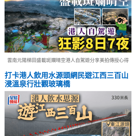
雲南元陽梯田盛載斑斕晴空港人自駕遊分享美拍傳授心得
打卡港人飲用水源頭網民遊江西三百山
浸溫泉行壯觀玻璃橋