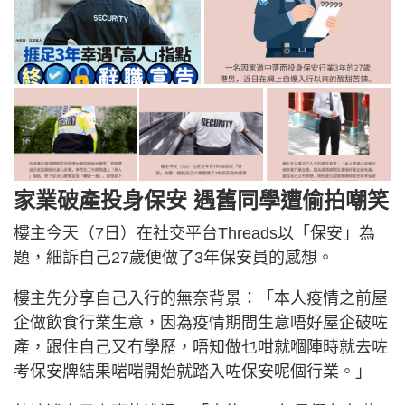
家業破產投身保安 遇舊同學遭偷拍嘲笑
樓主今天（7日）在社交平台Threads以「保安」為
題，細訴自己27歲便做了3年保安員的感想。
樓主先分享自己入行的無奈背景：「本人疫情之前屋
企做飲食行業生意，因為疫情期間生意唔好屋企破咗
產，跟住自己又冇學歷，唔知做乜咁就嗰陣時就去咗
考保安牌結果啱啱開始就踏入咗保安呢個行業。」