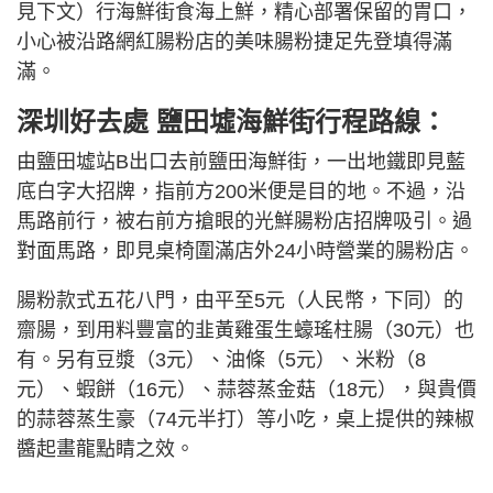
見下文）行海鮮街食海上鮮，精心部署保留的胃口，
小心被沿路網紅腸粉店的美味腸粉捷足先登填得滿
滿。
深圳好去處 鹽田墟海鮮街行程路線：
由鹽田墟站B出口去前鹽田海鮮街，一出地鐵即見藍
底白字大招牌，指前方200米便是目的地。不過，沿
馬路前行，被右前方搶眼的光鮮腸粉店招牌吸引。過
對面馬路，即見桌椅圍滿店外24小時營業的腸粉店。
腸粉款式五花八門，由平至5元（人民幣，下同）的
齋腸，到用料豐富的韭黃雞蛋生蠔瑤柱腸（30元）也
有。另有豆漿（3元）、油條（5元）、米粉（8
元）、蝦餅（16元）、蒜蓉蒸金菇（18元），與貴價
的蒜蓉蒸生豪（74元半打）等小吃，桌上提供的辣椒
醬起畫龍點睛之效。