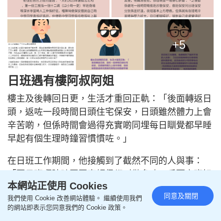
+5
日班遇有樓阿叔阿姐
樓主及後轉回日更，生活才重回正軌：「後面轉返日
頭，返咗一段時間日頭住宅保安，日頭雖然體力上會
辛苦啲，但係時間會過得充實啲同埋每日瞓覺都早睡
早起有個生理時鐘習慣慣咗。」
在日班工作期間，他接觸到了截然不同的人與事：
「同日班嗰陣時同同事傾偈都叫做多咗，反而夜班好
本網站正使用 Cookies
少同同事有任何交流因為返夜班個個都好大部份躁底
同意及關閉
我們使用 Cookie 改善網站體驗。 繼續使用我們
（包括我自己返夜班嗰陣時唔知點解諗嘢係特別多負
的網站即表示您同意我們的 Cookie 政策。
能量），唔係幾想講嘢，反而日頭同同事相處會好