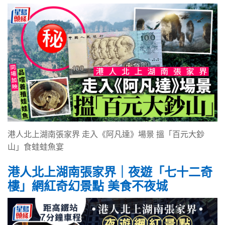
港人北上湖南張家界 走入《阿凡達》場景 搵「百元大鈔
山」食蛙蛙魚宴
港人北上湖南張家界
｜
夜遊「七十二奇
樓」網紅奇幻景點 美食不夜城