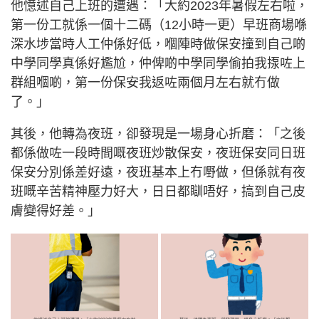
他憶述自己上班的遭遇：「大約2023年暑假左右啦，
第一份工就係一個十二碼（12小時一更）早班商場喺
深水埗當時人工仲係好低，嗰陣時做保安撞到自己啲
中學同學真係好尷尬，仲俾啲中學同學偷拍我揼咗上
群組嗰啲，第一份保安我返咗兩個月左右就冇做
了。」
其後，他轉為夜班，卻發現是一場身心折磨：「之後
都係做咗一段時間嘅夜班炒散保安，夜班保安同日班
保安分別係差好遠，夜班基本上冇嘢做，但係就有夜
班嘅辛苦精神壓力好大，日日都瞓唔好，搞到自己皮
膚變得好差。」