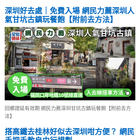
深圳好去處｜免費入場 網民力薦深圳人
氣甘坑古鎮玩餐飽【附前去方法】
回鄉證延有效期 網民力薦深圳甘坑古鎮玩餐飽【附前去方
法】
搭高鐵去桂林好似去深圳咁方便？ 網民