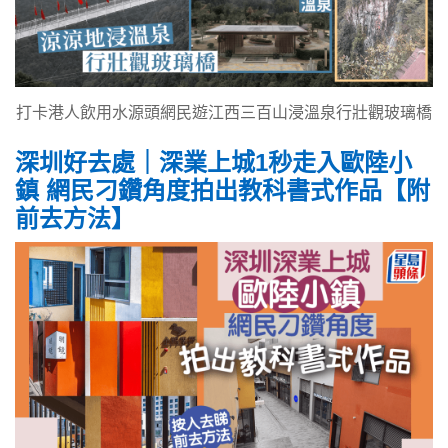
打卡港人飲用水源頭網民遊江西三百山浸溫泉行壯觀玻璃橋
深圳好去處｜深業上城1秒走入歐陸小
鎮 網民刁鑽角度拍出教科書式作品【附
前去方法】