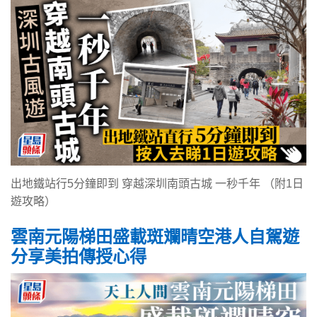
出地鐵站行5分鐘即到 穿越深圳南頭古城 一秒千年 （附1日
遊攻略）
雲南元陽梯田盛載斑斕晴空港人自駕遊
分享美拍傳授心得