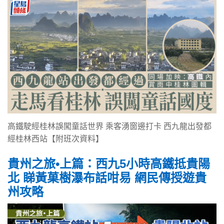
高鐵駛經桂林誤闖童話世界 乘客湧窗邊打卡 西九龍出發都
經桂林西站【附班次資料】
貴州之旅•上篇：西九5小時高鐵抵貴陽
北 睇黃菓樹瀑布話咁易 網民傳授遊貴
州攻略