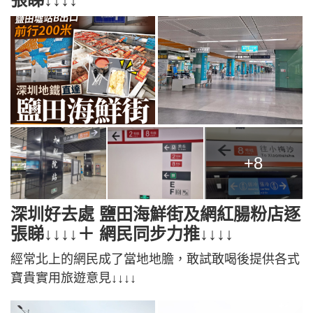
+8
深圳好去處 鹽田海鮮街及網紅腸粉店逐
張睇↓↓↓↓＋ 網民同步力推↓↓↓↓
經常北上的網民成了當地地膽，敢試敢喝後提供各式
寶貴實用旅遊意見↓↓↓↓