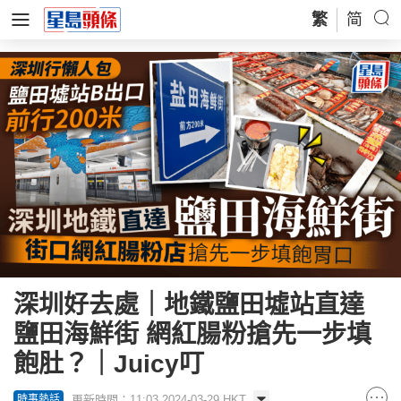
繁
简
深圳好去處｜地鐵鹽田墟站直達
鹽田海鮮街 網紅腸粉搶先一步填
飽肚？｜Juicy叮
更新時間：11:03 2024-03-29 HKT
時事熱話