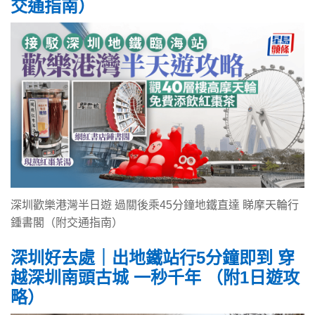
交通指南）
深圳歡樂港灣半日遊 過關後乘45分鐘地鐵直達 睇摩天輪行
鍾書閣（附交通指南）
深圳好去處｜出地鐵站行5分鐘即到 穿
越深圳南頭古城 一秒千年 （附1日遊攻
略）