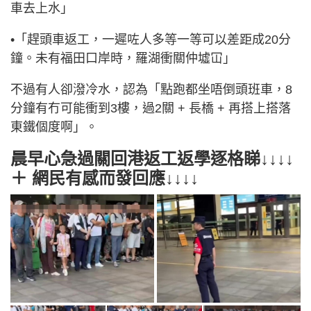
車去上水」
•「趕頭車返工，一遲咗人多等一等可以差距成20分
鐘。未有福田口岸時，羅湖衝關仲墟冚」
不過有人卻潑冷水，認為「點跑都坐唔倒頭班車，8
分鐘有冇可能衝到3樓，過2關 + 長橋 + 再搭上搭落
東鐵個度啊」。
晨早心急過關回港返工返學逐格睇↓↓↓↓
＋ 網民有感而發回應↓↓↓↓