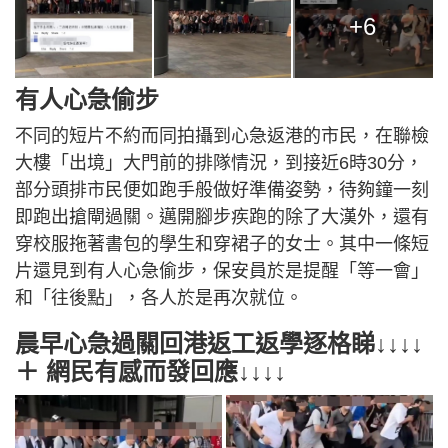
+6
有人心急偷步
不同的短片不約而同拍攝到心急返港的市民，在聯檢
大樓「出境」大門前的排隊情況，到接近6時30分，
部分頭排市民便如跑手般做好準備姿勢，待夠鐘一刻
即跑出搶閘過關。邁開腳步疾跑的除了大漢外，還有
穿校服拖著書包的學生和穿裙子的女士。其中一條短
片還見到有人心急偷步，保安員於是提醒「等一會」
和「往後點」，各人於是再次就位。
晨早心急過關回港返工返學逐格睇↓↓↓↓
＋ 網民有感而發回應↓↓↓↓