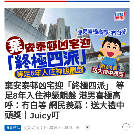
棄安泰邨凶宅迎「終極四派」 等
足8年入住神級靚盤 港男喜極高
呼：冇白等 網民羨慕：送大禮中
頭獎｜Juicy叮
更新時間：16:00 2026-08-10 HKT
時事熱話