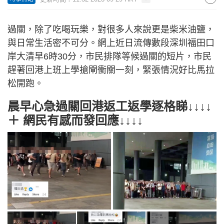
過關，除了吃喝玩樂，對很多人來說更是柴米油鹽，
與日常生活密不可分。網上近日流傳數段深圳福田口
岸大清早6時30分，市民排隊等候過關的短片，市民
趕著回港上班上學搶閘衝關一刻，緊張情況好比馬拉
松開跑。
晨早心急過關回港返工返學逐格睇↓↓↓↓
＋ 網民有感而發回應↓↓↓↓