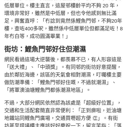
低層單位。樓主直言，這屋邨樓齡平均不夠 20 年，
環境非常好，雖然是中低層，但也令他感到無比滿
足，興奮直呼：「冇諗到竟然係鯉魚門邨，不夠20年
樓，查咗400多呎，雖然係中低層單位但都滿足咗！8
年冇白等，成功圓滿畢業！」
街坊：鯉魚門邨好住但潮濕
網民看過這場大逆襲後，都羨慕不已，有人形容這是
「送大禮」、「中頭獎」。有同邨的街坊好意提醒，
由於鄰近海邊，該區的天氣會相對潮濕，叮囑樓主要
做防潮準備：「鯉魚門邨好住嘅，不過就潮濕」、
「將軍澳油塘鯉魚門都係潮濕地區」。
不過，大部分網民依然認為該處是「超級好位置」，
交通和生活配套簡直非常便利：「正到痹啦，近油塘
地鐵站同鲤魚門廣場，交通買嘢超方便 👏」。有街
坊甚至提議樓主應該好好慶祝一下，留言笑指：「落