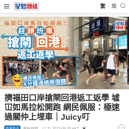
繁
简
擠福田口岸搶閘回港返工返學 墟
冚如馬拉松開跑 網民佩服：極速
過關仲上埋車｜Juicy叮
更新時間：11:32 2023-09-29 HKT
時事熱話