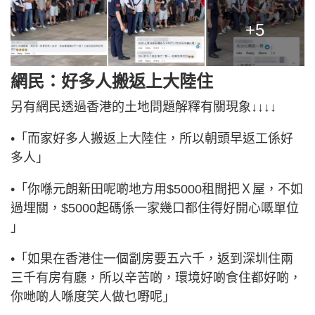
+5
網民：好多人搬返上大陸住
另有網民透過香港的土地問題解釋有關現象↓↓↓↓
•「而家好多人搬返上大陸住，所以朝頭早返工係好
多人」
•「你喺元朗新田呢啲地方用$5000租間把Ｘ屋，不如
過埋關，$5000起碼係一家幾口都住得好開心嘅單位
」
•「如果在香港住一個劏房要五六千，返到深圳住兩
三千有房有廳，所以辛苦啲，環境好啲食住都好啲，
你哋啲人喺度笑人做乜嘢呢」