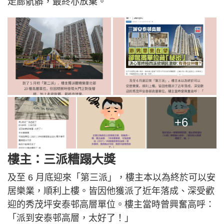
走廊骯髒，最終亦放棄。
+6
樓主：三派糟蹋大獎
及至 6 月底迎來「第三派」，樓主本以為終於可以安
居樂業，順利上樓。皆因他獲派了近年落成、深受歡
迎的秀茂坪安泰邨高層單位。樓主當時曾興奮高呼：
「派到安泰邨高層，太好了！」