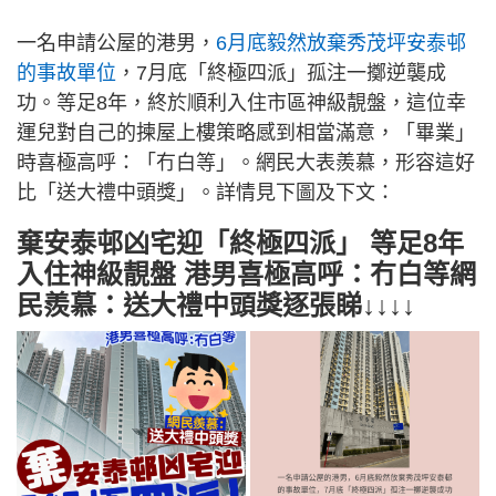
一名申請公屋的港男，
6月底毅然放棄秀茂坪安泰邨
的事故單位
，7月底「終極四派」孤注一擲逆襲成
功。等足8年，終於順利入住市區神級靚盤，這位幸
運兒對自己的揀屋上樓策略感到相當滿意，「畢業」
時喜極高呼：「冇白等」。網民大表羨慕，形容這好
比「送大禮中頭獎」。詳情見下圖及下文：
棄安泰邨凶宅迎「終極四派」 等足8年
入住神級靚盤 港男喜極高呼：冇白等網
民羨慕：送大禮中頭獎逐張睇↓↓↓↓