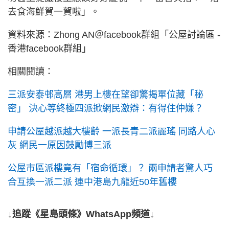
去食海鮮賀一賀啦」。
資料來源：Zhong AN＠facebook群組「公屋討論區 -
香港facebook群組」
相關閱讀：
三派安泰邨高層 港男上樓在望卻驚揭單位藏「秘
密」 決心等終極四派掀網民激辯：有得住仲嫌？
申請公屋越派越大樓齡 一派長青二派麗瑤 同路人心
灰 網民一原因鼓勵博三派
公屋市區派樓竟有「宿命循環」？ 兩申請者驚人巧
合互換一派二派 連中港島九龍近50年舊樓
↓追蹤《星島頭條》WhatsApp頻道↓