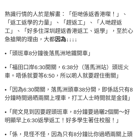
熟識行情的人於是解畫：「佢哋係返香港㗎！」、
「返工返學的力量」、「趕返工」、「人哋趕返
工」、「好多住深圳趕返香港返工、返學」，至於心
急搶閘的理由，大都
因為↓↓↓↓
•「頭班車8分鐘後落馬洲地鐵開車」
•「福田口岸6:30開關，6:38分（落馬洲站）頭班火
車。唔係就要等6:50，所以啲人就要趕住衝關」
•「因為6:30開關，落馬洲頭車38分開，即係話只有8
分鐘時間過晒兩關上埋車，打工人士時間就是金錢」
•「爬文見到因要趕頭班車，8分鐘要過曬2個關～好
明顯早上6:30返學返工！好多學生著住校服！」
•「係，見怪不怪，因為只有8分鐘比你過晒兩關上頭