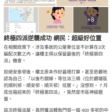
+8
終極四派逆襲成功 網民：超級好位置
在相關政策下，涉及事故的公屋單位並不計算在3次
編配次數之內，讓樓主得以保留最後的「終極第四
派」機會。
拒絕安泰邨後，樓主原本作好最壞打算，甚至悲觀地
認為自己：「以後冇戲睇，等住派三順（位於觀塘區
的順利邨、順安邨、順天邨）低層。」沒想到， 7 月
底信箱迎來的「終極第四派」，竟然是市區神級靚
盤。
這次終極派屋，竟然獲派鯉魚門邨一個 400 多呎的中