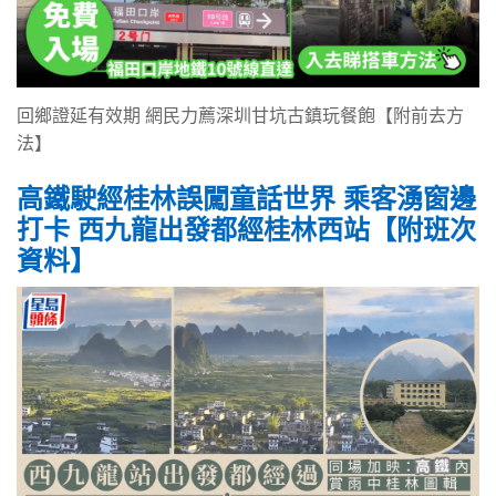
回鄉證延有效期 網民力薦深圳甘坑古鎮玩餐飽【附前去方
法】
高鐵駛經桂林誤闖童話世界 乘客湧窗邊
打卡 西九龍出發都經桂林西站【附班次
資料】