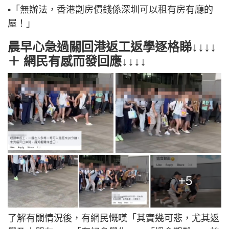
•「無辦法，香港劏房價錢係深圳可以租有房有廳的
屋！」
晨早心急過關回港返工返學逐格睇↓↓↓↓
＋ 網民有感而發回應↓↓↓↓
+5
了解有關情況後，有網民慨嘆「其實幾可悲，尤其返