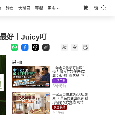
繁
简
育
體育
大灣區
專欄
更多
好｜Juicy叮
最Hit
中年老公係最可怕嘅生
物？ 港女狂踩伴侶4宗
罪：似拖住個乞兒 不解
為何經常去廁所 網民一
生活百科
語道破
22小時前
一家三口住油塘280呎居
屋 35萬裝修間出兩房 弧
形玻璃取代實牆 現代神
枱櫃融入玄關
家居裝修
7小時前