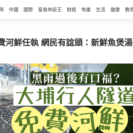
時
中國
國際
星島申訴王
財經
地產
生活
健康
教
河鮮任執 網民有諗頭：新鮮魚煲湯最