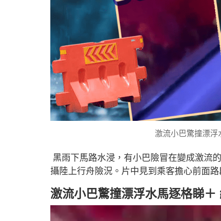
激流小巴驚撞漂浮
黑雨下馬路水浸，有小巴險冒在變成激流的
攝陸上行舟險況。片中見到乘客擔心前面路
激流小巴驚撞漂浮水馬逐格睇＋ 網