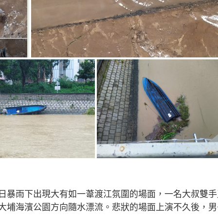
日暴雨下出現大有如一葦渡江氛圍的場面，一名大叔雙手
大埔海濱公園方向隨水漂流。悲狀的場面上演不久後，男