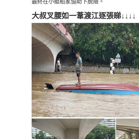
最終在小艇船家協助下脫險。
大叔叉腰如一葦渡江逐張睇↓↓↓↓