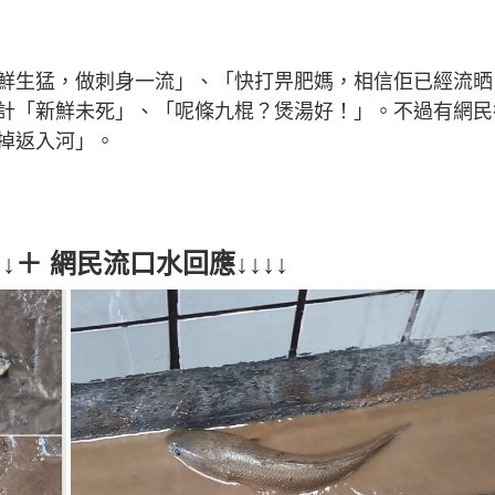
鮮生猛，做刺身一流」、「快打畀肥媽，相信佢已經流晒
計「新鮮未死」、「呢條九棍？煲湯好！」。不過有網民
掉返入河」。
＋ 網民流口水回應↓↓↓↓