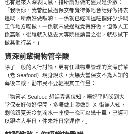
也有過來人深表同感，指所謂好做的盤只是少數：
「我明你，我曾經做過保安都覺得係唔會話好做得去
邊嘅，所謂好做嗰啲，一係就已經叫搵咗個好少少嘅
工作地方嚟做，一係就未做過就覺得好做。但係人工
係高啲，後尾就入返去大專院校讀書之後，就想試下
做其他行業。」
資深前輩揭物管辛酸
除了一般的入行討論，更有任職物業管理的資深前輩
（老 Seafood）現身說法，大爆大堂保安不為人知的
幕後辛酸，勸市民不要輕視其工作量：
「物管老 Seafood 想話畀各位知，唔好平時睇到大
堂保安好似好得閒，多嘢做上嚟做到 Ｘ 街無人知，
剩係跟夏天冷氣滴水一座樓一晚可以幾十單，已經可
以跟咗大半日，仲未計日常運作。」