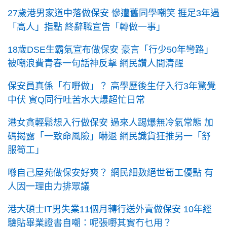
27歲港男家道中落做保安 慘遭舊同學嘲笑 捱足3年遇
「高人」指點 終辭職宣告「轉做一事」
18歲DSE生霸氣宣布做保安 豪言「行少50年彎路」
被嘲浪費青春一句話神反擊 網民讚人間清醒
保安員真係「冇嘢做」？ 高學歷後生仔入行3年驚覺
中伏 實Q同行吐苦水大爆超忙日常
港女貪輕鬆想入行做保安 過來人踢爆無冷氣常態 加
碼揭露「一致命風險」嚇退 網民識貨狂推另一「舒
服筍工」
喺自己屋苑做保安好爽？ 網民細數絕世筍工優點 有
人因一理由力排眾議
港大碩士IT男失業11個月轉行送外賣做保安 10年經
驗貼畢業證書自嘲：呢張嘢其實冇乜用？