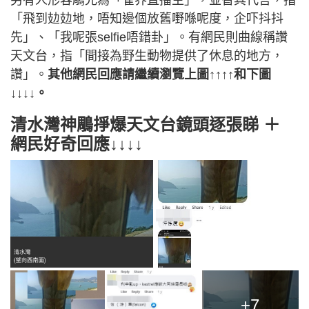
另有人形容鵰兄為「雀界直播主」，並替其代言，指
「飛到攰攰地，唔知邊個放舊嘢喺呢度，企吓抖抖
先」、「我呢張selfie唔錯卦」。有網民則曲線稱讚
天文台，指「間接為野生動物提供了休息的地方，
讚」。
其他網民回應請繼續瀏覽上圖↑↑↑↑和下圖
↓↓↓↓
。
清水灣神鵰掙爆天文台鏡頭逐張睇 ＋
網民好奇回應↓↓↓↓
+7