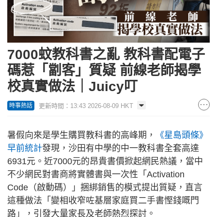
7000蚊教科書之亂 教科書配電子
碼惹「劏客」質疑 前線老師揭學
校真實做法｜Juicy叮
更新時間：13:43 2026-08-09 HKT
時事熱話
暑假向來是學生購買教科書的高峰期，
《星島頭條》
早前統計
發現，沙田有中學的中一教科書全套高達
6931元。近7000元的昂貴書價掀起網民熱議，當中
不少網民對書商將實體書與一次性「Activation
Code（啟動碼）」捆綁銷售的模式提出質疑，直言
這種做法「變相收窄咗基層家庭買二手書慳錢嘅門
路」，引發大量家長及老師熱烈探討。