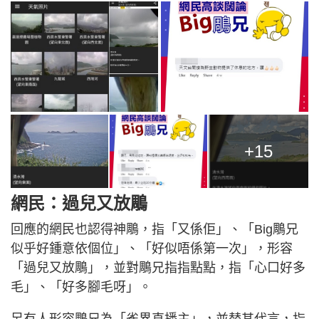
+15
網民：過兒又放鵰
回應的網民也認得神鵰，指「又係佢」、「Big鵰兄
似乎好鍾意依個位」、「好似唔係第一次」，形容
「過兒又放鵰」，並對鵰兄指指點點，指「心口好多
毛」、「好多腳毛呀」。