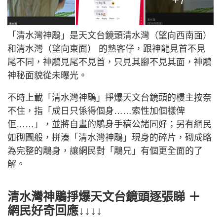
「清水灣神鵰」是天文台鏡頭清水灣（望向西南面）
和清水灣（望向東面） 的熟客仔，跟神龍見首不見
尾不同，神鵰見尾不見首，只見其腳不見其面，神鵰
神秘面貌從未曝光。
不時上載「清水灣神鵰」掙爆天文台鏡頭的樓主按奈
不住，指「成日只係得個身……索性加個樣俾
佢……」，並將自畫的鵰身手稿公諸同好；另有網民
如砌圖般，拼湊「清水灣神鵰」現身的碎片，砌成略
為完整的鵰身，讓網民對「鵰兄」有個更全面的了
解。
清水灣神鵰掙爆天文台鏡頭逐張睇 ＋
網民好奇回應↓↓↓↓