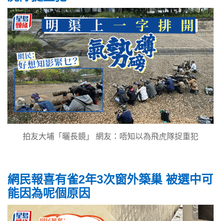
拍友大埔「曬長鏡」 網友：唔知以為飛虎隊捉重犯
網民報喜有雀2年3次窗外築巢 被選中可
能因為呢個原因