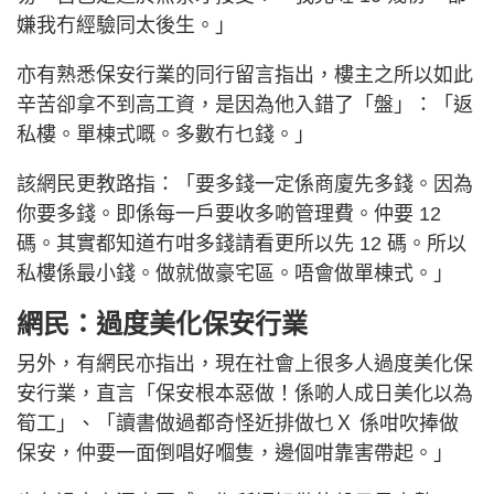
嫌我冇經驗同太後生。」
亦有熟悉保安行業的同行留言指出，樓主之所以如此
辛苦卻拿不到高工資，是因為他入錯了「盤」：「返
私樓。單棟式嘅。多數冇乜錢。」
該網民更教路指：「要多錢一定係商廈先多錢。因為
你要多錢。即係每一戶要收多啲管理費。仲要 12
碼。其實都知道冇咁多錢請看更所以先 12 碼。所以
私樓係最小錢。做就做豪宅區。唔會做單棟式。」
網民：過度美化保安行業
另外，有網民亦指出，現在社會上很多人過度美化保
安行業，直言「保安根本惡做！係啲人成日美化以為
筍工」、「讀書做過都奇怪近排做乜Ｘ 係咁吹捧做
保安，仲要一面倒唱好嗰隻，邊個咁靠害帶起。」