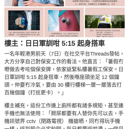
樓主：日日軍訓咁 5:15 起身搭車
一名年輕港男前天（7日）在社交平台Threads發帖，
大方分享自己對保安工作的看法。他直言：「暑假冇
嘢做去考咗個保安牌，依家返緊私樓暑假工保安。日
日軍訓咁 5:15 起身搭車，然後喺座頭坐足 12 個鐘
頭，仲要冇冷氣，要由 30 樓行樓梯一層一層落去打
百幾個鐘（打巡更卡）。」
樓主補充，這份工作連上廁所都有諸多規矩，甚至連
手機也無法使用：「屙尿都要有人替你先可以去，手
機訊號畀 cctv（閉路電視） 機搶晒，同冇得玩手機
一樣，返到屋企必定秒瞓，每日都要返咁滯，一個月