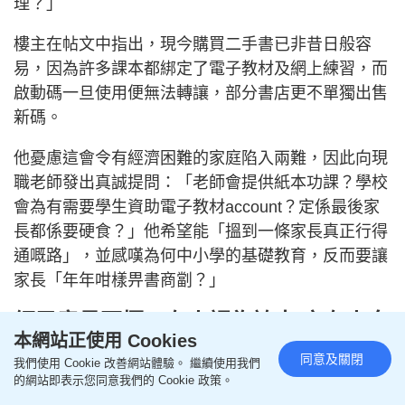
理？」
樓主在帖文中指出，現今購買二手書已非昔日般容
易，因為許多課本都綁定了電子教材及網上練習，而
啟動碼一旦使用便無法轉讓，部分書店更不單獨出售
新碼。
他憂慮這會令有經濟困難的家庭陷入兩難，因此向現
職老師發出真誠提問：「老師會提供紙本功課？學校
會為有需要學生資助電子教材account？定係最後家
長都係要硬食？」他希望能「搵到一條家長真正行得
通嘅路」，並感嘆為何中小學的基礎教育，反而要讓
家長「年年咁樣畀書商劏？」
網民意見兩極：有人認為誇大 亦有人身
本網站正使用 Cookies
同感受
同意及關閉
我們使用 Cookie 改善網站體驗。 繼續使用我們
該帖文迅即引來各方迴響，有網民認為樓主和傳媒誇
的網站即表示您同意我們的 Cookie 政策。
大了問題，指出「$7,000根本係傳媒嘩眾取寵」，實