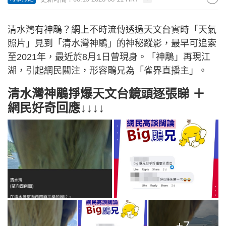
清水灣有神鵰？網上不時流傳透過天文台實時「天氣
照片」見到「清水灣神鵰」的神秘蹤影，最早可追索
至2021年，最近於8月1日曾現身。「神鵰」再現江
湖，引起網民關注，形容鵰兄為「雀界直播主」。
清水灣神鵰掙爆天文台鏡頭逐張睇 ＋
網民好奇回應↓↓↓↓
+7