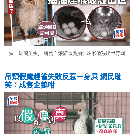
賀「斑鳩生蛋」 網民自爆貓頭鷹抽油煙喉破殼出世奇聞
吊頸假鷹趕雀失敗反惹一身屎 網民耻
笑：成隻企鵝咁