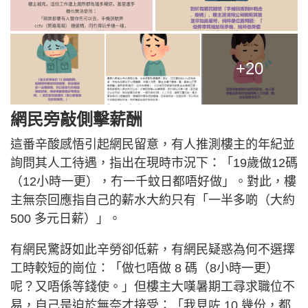
+20
網民旁敲側擊薪酬
這番辛酸感悟引起網民留意，有人推測樓主的年紀並
詢問其人工待遇，指出在現時市況下：「19歲做12碼
（12小時一更），冇一千蚊日都唔好做」。對此，樓
主無奈回應指自己的薪水大約只有「一半多啲（大約
500 多元日薪）」。
有網民驚訝如此辛勞卻低薪，有網民疑惑為何不選擇
工時較短的崗位：「做乜唔做 8 碼（8小時一更）
呢？又唔係等錢使。」但樓主大嘆暑期工尋求職位不
易，自己是迫於無奈才接受：「我見咗 10 幾份，都