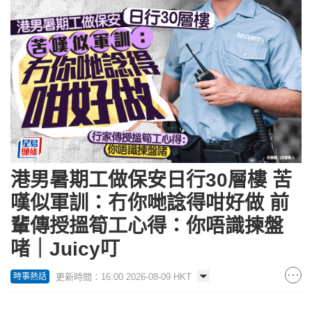
港男暑期工做保安日行30層樓 苦
嘆似軍訓：冇你哋諗得咁好做 前
輩傳授搵筍工心得：你唔識揀盤
啫｜Juicy叮
更新時間：16:00 2026-08-09 HKT
時事熱話