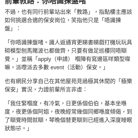
前輩教路：你唔識揀盤啫
不過，也有同行前輩站出來「教路」，指點樓主應該
如何挑選合適的保安崗位，笑指他只是「唔識揀
盤」：
「你唔識揀盤啫。識人返通宵更睇書睇戲打機玩玩具
砌模型刨馬賭波乜都做齊，只要有做足巡樓同唔瞓
覺。」並稱「apply（申請） 嗰陣有寫邊區咩類型㗎
嘛，派嚟派去多數 event（活動）保安。」
也有網民分享自己在其他屋苑見過極其休閒的「極樂
保安」實況，力證前輩所言非虛：
「我住緊嗰度，有冷氣，日更係個伯伯，基本坐喺
度，夜更係個阿姐，夜晚經常幾個同鄉喺度傾偈，到
了瞓覺時間就瞓，琴晚個替更瞓到已經進入深度睡眠
狀態🤣。」