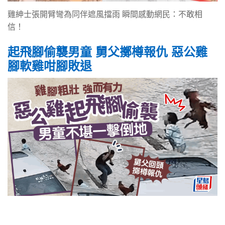
雞紳士張開臂彎為同伴遮風擋雨 瞬間感動網民：不敢相
信！
起飛腳偷襲男童 舅父擲樽報仇 惡公雞
腳軟雞咁腳敗退