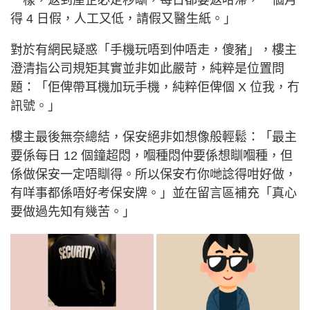
得 4 日假，人工又低，請假又醫生紙。」
對於有網民疑惑「手機玩唔到仲唔走，傻豬」，樓主
澄清指公司規矩其實並非如此嚴苛，純粹是位置問
題：「佢俾帶耳機加玩手機，純粹佢俾個 X 位我，冇
訊號。」
樓主最後無奈總結，保安絕非如想像般輕鬆：「最主
要係每日 12 個鐘超悶，嗰種悶仲要係想瞓嗰種，但
係做保安一定唔瞓得。所以保安冇你哋諗得咁好做，
有咩事都係唔好考保安牌。」並在留言區補充「真心
要做過先知有幾苦。」