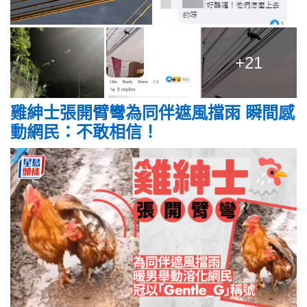
+21
雞紳士張開臂彎為同伴遮風擋雨 瞬間感
動網民：不敢相信！