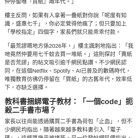
仲停留喺『買紙』嘅年代。」
樓主反問，如果有人拿著一疊紙對你說「呢度有知
識，盛惠七千」，你必定覺得他瘋了；但只要加上
「學校指定」四個字，家長們就只能乖乖付款。
「最荒謬嘅地方係2026年，」樓主諷刺地指出：「我
哋竟然仲要用七千蚊去買一堆紙。」這則探討「賣紙
是否荒謬」的帖文吸引逾千網民點讚。不少網民認
同，在這個Netflix、Spotify、AI已普及的數碼時代，
唯獨教育彷彿仍停留在「買紙」的古舊年代，效率低
下，亦缺乏選擇。
教科書捆綁電子教材：「一個code」扼
殺二手書市場？
家長以往尚能透過購買二手書為荷包「止血」，但不
少網民均指出，隨著越來越多教科書引入「電子
碼」，這條路幾乎被堵死。另一位發帖網民便指出，