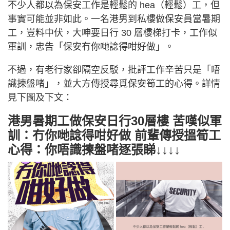
不少人都以為保安工作是輕鬆的 hea（輕鬆）工，但
事實可能並非如此。一名港男到私樓做保安員當暑期
工，豈料中伏，大呻要日行 30 層樓梯打卡，工作似
軍訓，忠告「保安冇你哋諗得咁好做」。
不過，有老行家卻隔空反駁，批評工作辛苦只是「唔
識揀盤啫」，並大方傳授尋覓保安筍工的心得。詳情
見下圖及下文：
港男暑期工做保安日行30層樓 苦嘆似軍
訓：冇你哋諗得咁好做 前輩傳授搵筍工
心得：你唔識揀盤啫逐張睇↓↓↓↓