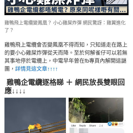
雞鴨飛上電纜變鳳凰？ 小心雞屎炸彈 網民驚訝：雞翼進化
了？
雞鴨飛上電纜會否變鳳凰不得而知，只知道走在路上
的要小心雞屎炸彈從天而降。至於何解雀仔可以若無
其事地停於電纜上，中電早年曾在fb專頁內解開這謎
團，
詳情見這文章↑↑↑↑
雞鴨企電纜逐格睇 ＋ 網民放長雙眼回
應↓↓↓↓