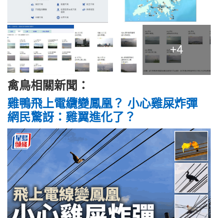
+4
禽鳥相關新聞：
雞鴨飛上電纜變鳳凰？ 小心雞屎炸彈
網民驚訝：雞翼進化了？