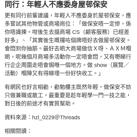
同行：年輕人不應委身屋邨保安
更有同行前輩建議，年輕人不應委身於屋邨保安，應
多嘗試其他物管或商場崗位：「做保安唔一定慘，係
你唔識揀。咁後生去搵商場 CS（顧客服務）已經差
好多」、「其實後生嘅攞咗個牌唔好去做屋邨保安。
會悶到你抽筋。最好去啲大商場做信Ｘ呀、ＡＸＭ嗰
啲，呢幾個月商場多活動你一定唔會悶，又有嘢睇行
行企企周圍走唔會焗喺一個地方。做 show（展覽／
活動）嗰陣又有得睇埋一份好快收工。」
有網民也好言相勸，勸勉樓主既然年輕，做保安不妨
只做兼職或散工，最重要是趁年輕學一門一技之能，
對日後的前途才有實質幫助。
資料來源：hzl_0229＠Threads
相關閱讀：