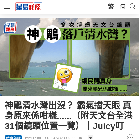
繁
简
神鵰清水灣出沒？ 霸氣擋天眼 真
身原來係咁樣......（附天文台全港
31個鏡頭位置一覽）｜Juicy叮
更新時間：08:19 2023-08-11 HKT
時事熱話