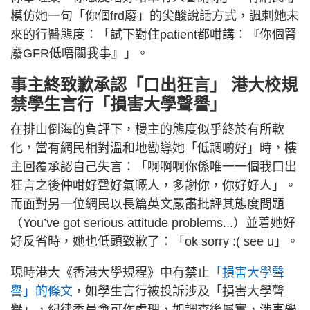
模仿她一句「你個frd廢」的尖酸說話方式，諷刺她未
來的行醫態度：「試下對住patient都咁講：『你個腎
廢GFR低唔關我事』」。
事主終致歉承認「口出狂言」 港大校規
禁學生言行「損害大學聲譽」
在排山倒海的負評下，樓主的態度似乎終於有所軟
化，當有網民相對溫和地勸導她「低調啲好」時，樓
主回覆承認自己失言：「啊啊啊你係唯一一個我口出
狂言之後仲咁好聲好氣嘅人，多謝你，你好好人」。
而面對另一位網民以長篇英文嚴肅批評其態度問題
（You’ve got serious attitude problems...）並着她好
好反省時，她也低頭致歉了：「ok sorry :( see u」。
現時港大《香港大學規程》中有禁止
「損害大學聲
譽」的條文
，如學生言行被投訴涉及「損害大學聲
譽」，紀律委員會可作處理，如調查後屬實，涉事學