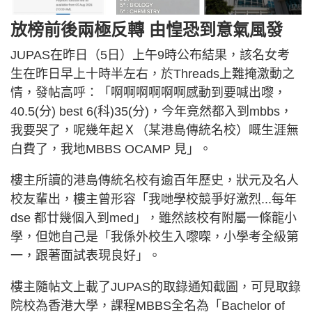
放榜前後兩極反轉 由惶恐到意氣風發
JUPAS在昨日（5日）上午9時公布結果，該名女考
生在昨日早上十時半左右，於Threads上難掩激動之
情，發帖高呼：「啊啊啊啊啊啊感動到要喊出嚟，
40.5(分) best 6(科)35(分)，今年竟然都入到mbbs，
我要哭了，呢幾年起Ｘ（某港島傳統名校）嘅生涯無
白費了，我地MBBS OCAMP 見」。
樓主所讀的港島傳統名校有逾百年歷史，狀元及名人
校友輩出，樓主曾形容「我哋學校競爭好激烈...每年
dse 都廿幾個入到med」，雖然該校有附屬一條龍小
學，但她自己是「我係外校生入嚟㗎，小學考全級第
一，跟著面試表現良好」。
樓主隨帖文上載了JUPAS的取錄通知截圖，可見取錄
院校為香港大學，課程MBBS全名為「Bachelor of