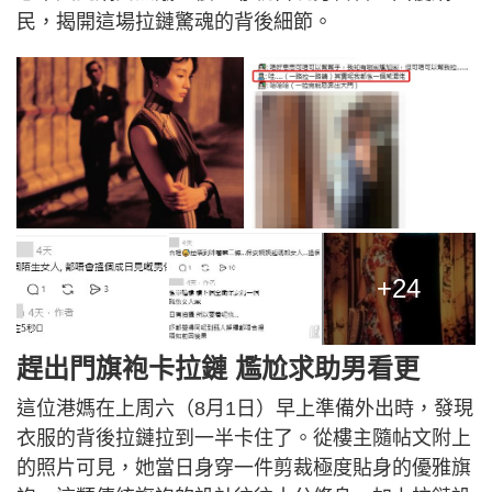
民，揭開這場拉鏈驚魂的背後細節。
+24
趕出門旗袍卡拉鏈 尷尬求助男看更
這位港媽在上周六（8月1日）早上準備外出時，發現
衣服的背後拉鏈拉到一半卡住了。從樓主隨帖文附上
的照片可見，她當日身穿一件剪裁極度貼身的優雅旗