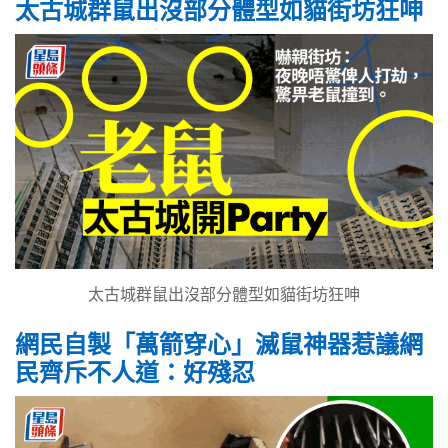
太古城群鼠出沒部分體型如貓街坊狂呻
太古城群鼠出沒部分體型如貓街坊狂呻
網民自製「萬箭穿心」滅鼠神器惹議網
民齊斥不人道：好殘忍