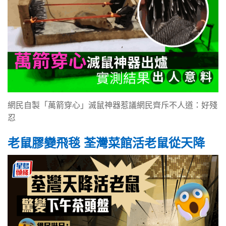
網民自製「萬箭穿心」滅鼠神器惹議網民齊斥不人道：好殘
忍
老鼠膠變飛毯 荃灣菜館活老鼠從天降