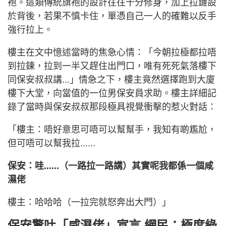
袍。這類傳統旗袍的設計往往十分修身，加上拉鏈設
於背後，若果不慎卡住，單憑自己一人的確難以反手
強行拉上。
樓主在文中憶述當時的焦急心情：「今朝拉極都拉唔
到拉鍊，拉到一半又趕住出門口，唯有死死氣落樓下
同保安叔叔講...」情急之下，樓主竟然選擇跑到大廈
樓下大堂，向當值的一位男保安員求助。樓主詳細記
錄了當時與保安叔叔那段極具視覺衝擊的惹火對話：
「樓主：唔好意思可唔可以幫幫手，我知有啲尷尬，
但可唔可以幫我拉......
保安：哇......（一路拉一路講）其實呢我都係一個咸
濕佬
樓主：哈哈哈（一拉完就怒奔出大門）」
保安驚吐「咸濕佬」宣言 網民：極度綠