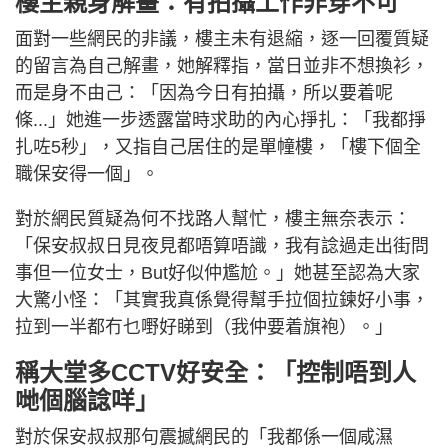
樓主親身解畫：有拍攝工作非穿不可
面對一些網民的非議，樓主未有退縮，逐一回覆質疑
的留言為自己解畫，她解釋指，當日並非不想換衫，
而是身不由己：「因為今日有拍攝，所以要着呢
條...」她進一步透露當時求助的內心掙扎：「我都掙
扎咗5秒」，又指自己居住的是單幢樓，「樓下個全
職保安得一個」。
對於網民質疑為何不找路人幫忙，樓主無奈表示：
「保安叔叔日見夜見都唔算唔識，我有諗過走出街問
事但一位女士，But好似仲尷尬。」她甚至認為大家
大驚小怪：「其實我真係覺得幫手拉個拉鍊好小事，
拉到一半都冇乜嘢好睇到（我仲要着旗袍）。」
稱大堂多CCTV好安全：「控制唔到人
哋個腦諗咩」
對於保安叔叔那句震撼網民的「我都係一個咸濕