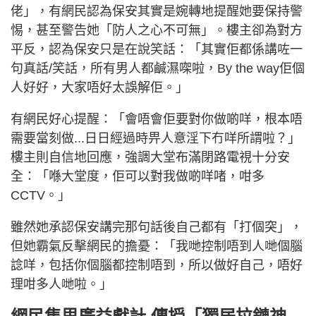
佬」，有網民認為保安其實是婉轉地提醒她要保持警
惕，甚至警告她「防人之心不可無」。樓主卻為對方
平反，認為保安只是在說笑話：「其實佢都係講咗一
句真話/笑話，所有男人都鹹濕㗎啦，By the way佢個
人好好，大家唔好太誤解佢。」
有網民好心提醒：「會唔會佢要對你做啲咩，根本唔
需要當刻做...日日經過時畀人意淫下冇咩所謂啦？」
樓主則自信地回應，強調大堂布滿閉路電視十分安
全：「喺大堂度，佢可以對我做啲咩啫，咁多
CCTV。」
雖然她承認保安講完那句話後自己都有「打個突」，
但她霸氣反擊網民的擔憂：「我哋控制唔到人哋個腦
諗咩，包括你個腦都控制唔到，所以做好自己，唔好
理咁多人哋啦。」