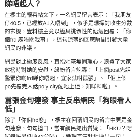
睇唔起人？
在樓主的報喜帖文下，一名網民留言表示：「我朋友
仔40.5，已經放A1入唔到」，似乎是想探討收生分數
的玄機，豈料樓主竟以極具挑釁性的語氣回覆：「你
個frd 廢唔關我事」，這句涼薄的回應瞬間引發大量
網民的非議。
網民對此極度反感，直指她毫無同理心，浪費了大家
放榜時對她的安慰，紛紛留言炮轟：「上個post先話
驚緊你啲frd睇你唔起，宜家就咁囂張」、「佢上個
po先覆完人話poly city配唔上佢，知咩料啦」。
囂張金句連發 事主反串網民「狗眼看人
低」
除了「你個frd廢」，樓主在回覆網民的留言中更是金
句連發，句句搶口，當有網民提出質疑：「HKU？啱
啱講咗最低收42分喎」，她理直氣壯地拋出一句：