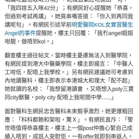
「我四捨五入咪42分」；有網民好心提醒她「恭喜，
但過到考試再講」，她竟串嘴答道：「你入到再同我
講呢句」。有網民引述早前
明愛醫院KOL女實習醫生
Angel的事件
提醒她，樓主只回覆：「我冇angel姐姐
咁靚，做唔到kol。」
翻查樓主過往帖文，當時樓主憂慮無法入到醫學院，
有網民提到港大中醫藥學院，樓主即揚言：「中醫人
工咁低，配唔上我學校。」另有網民建議她可考慮到
內地讀醫科，樓主即表示本港城大和理大「配不起」
她就讀的名校：「我想留港讀書 ，又唔想入poly三寶
同city獸醫，poly city 配唔上我呢間中學......」
面對醫科生網民忠告醫科未來競爭激烈，她更爆粗回
應：「科科都飽和架啦，驚Ｘ」。有網民直斥：「警
世唔值得恭喜樓主，樓主上一個post仲擔心緊自己成
績入唔到，成班人安慰佢，一有offer就即刻串返人，