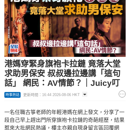
港媽穿緊身旗袍卡拉鏈 竟落大堂
求助男保安 叔叔邊拉邊講「這句
話」 網民：AV情節？｜Juicy叮
更新時間：16:44 2026-08-06 HKT
時事熱話
一名任職古箏老師的年輕港媽在網上發文，分享了一
段自己早上趕出門所穿旗袍卡拉鏈的奇葩經歷，結果
惹來大批網民熱議，樓主亦親自現身留言區回覆網