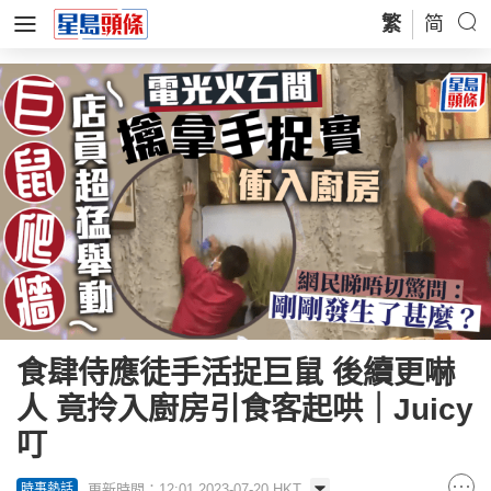
繁
简
食肆侍應徒手活捉巨鼠 後續更嚇
人 竟拎入廚房引食客起哄｜Juicy
叮
更新時間：12:01 2023-07-20 HKT
時事熱話