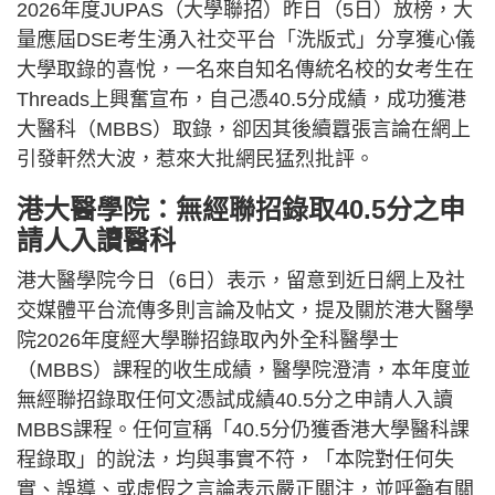
2026年度JUPAS（大學聯招）昨日（5日）放榜，大
量應屆DSE考生湧入社交平台「洗版式」分享獲心儀
大學取錄的喜悅，一名來自知名傳統名校的女考生在
Threads上興奮宣布，自己憑40.5分成績，成功獲港
大醫科（MBBS）取錄，卻因其後續囂張言論在網上
引發軒然大波，惹來大批網民猛烈批評。
港大醫學院：無經聯招錄取40.5分之申
請人入讀醫科
港大醫學院今日（6日）表示，留意到近日網上及社
交媒體平台流傳多則言論及帖文，提及關於港大醫學
院2026年度經大學聯招錄取內外全科醫學士
（MBBS）課程的收生成績，醫學院澄清，本年度並
無經聯招錄取任何文憑試成績40.5分之申請人入讀
MBBS課程。任何宣稱「40.5分仍獲香港大學醫科課
程錄取」的說法，均與事實不符，「本院對任何失
實、誤導、或虛假之言論表示嚴正關注，並呼籲有關