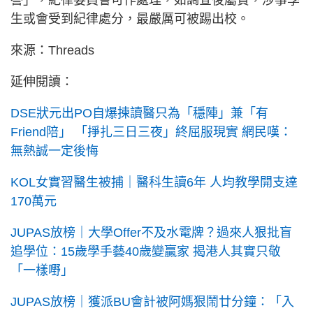
生或會受到紀律處分，最嚴厲可被踢出校。
來源：Threads
延伸閱讀：
DSE狀元出PO自爆揀讀醫只為「穩陣」兼「有
Friend陪」 「掙扎三日三夜」終屈服現實 網民嘆：
無熱誠一定後悔
KOL女實習醫生被捕｜醫科生讀6年 人均教學開支達
170萬元
JUPAS放榜｜大學Offer不及水電牌？過來人狠批盲
追學位：15歲學手藝40歲變贏家 揭港人其實只敬
「一樣嘢」
JUPAS放榜｜獲派BU會計被阿媽狠鬧廿分鐘：「入