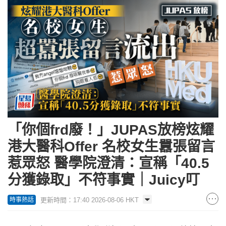
「你個frd廢！」JUPAS放榜炫耀
港大醫科Offer 名校女生囂張留言
惹眾怒 醫學院澄清：宣稱「40.5
分獲錄取」不符事實｜Juicy叮
更新時間：17:40 2026-08-06 HKT
時事熱話