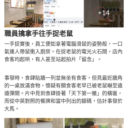
+14
職員擒拿手往手捉老鼠
一手捉實後，員工便如拿著電腦滑鼠的姿勢般，一口
氣連人帶鼠衝入廚房。在捉老鼠的電光火石間，店內
食客均起哄，有人甚至站起拍片「留念」。
事發時，食肆貼牆一列並無坐有食客，但見最近牆角
的一桌放滿食物，懷疑有關食客老早已被老鼠嚇至遠
遠彈開。片中見到食肆掛著「天下第一豬」的橫匾，
而從中英對照的餐牌和當中列出的銀碼，估計事發於
大馬。