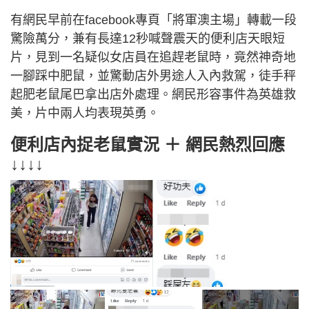
有網民早前在facebook專頁「將軍澳主場」轉載一段
驚險萬分，兼有長達12秒喊聲震天的便利店天眼短
片，見到一名疑似女店員在追趕老鼠時，竟然神奇地
一腳踩中肥鼠，並驚動店外男途人入內救駕，徒手秤
起肥老鼠尾巴拿出店外處理。網民形容事件為英雄救
美，片中兩人均表現英勇。
便利店內捉老鼠實況 ＋ 網民熱烈回應
↓↓↓↓