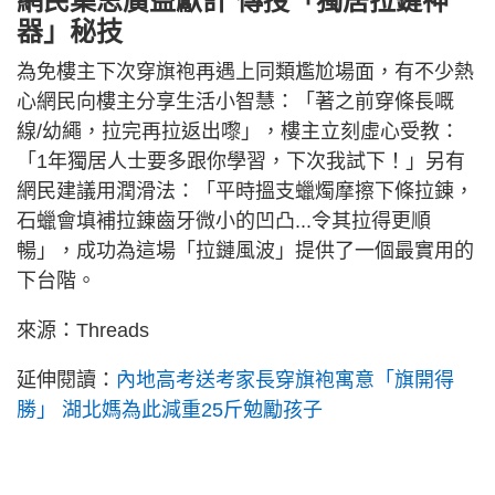
網民集思廣益獻計 傳授「獨居拉鏈神
器」秘技
為免樓主下次穿旗袍再遇上同類尷尬場面，有不少熱
心網民向樓主分享生活小智慧：「著之前穿條長嘅
線/幼繩，拉完再拉返出嚟」，樓主立刻虛心受教：
「1年獨居人士要多跟你學習，下次我試下！」另有
網民建議用潤滑法：「平時搵支蠟燭摩擦下條拉錬，
石蠟會填補拉錬齒牙微小的凹凸...令其拉得更順
暢」，成功為這場「拉鏈風波」提供了一個最實用的
下台階。
來源：Threads
延伸閱讀：
內地高考送考家長穿旗袍寓意「旗開得
勝」 湖北媽為此減重25斤勉勵孩子