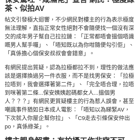
茶、似拍AV
帖文引發極大迴響，不少網民對樓主的行為表示極度
無法理解，直指正常女性絕對不會隨便找一個沒有深
交的成年男子幫自己拉拉鏈：「正常都唔會搵個唔識
嘅男人幫手囉」、「唔知既以為你咁隨便勾引佢」、
「真係擔心個保安叔叔會會錯意」。
有網民提出質疑，認為拉極都拉不到，理性的做法應
該是選擇換過另一件衣服，而不是找男保安：「拉極
拉唔到，我會選擇著第二件」、「完全唔合理，拉唔
到咪著第二條...保安姨姨起碼都女人...搵個男
人？？？」有網民更質疑樓主的行為惹人誤會，甚至
嘲諷事件猶如日本成人電影：「唔知以為睇緊AV，
下次就入你屋企幫你拉」、「C9走去引條保安仲出
po，真係綠茶」。