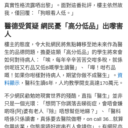
真實性格流露哂出黎」。面對這番批評，樓主依然故
我，僅回覆：「狗眼看人低。」
醫德受質疑 網民憂「高分低品」出嚟害
人
樓主的態度，令大批網民將焦點轉移至她未來作為醫
生的品德問題，擔憂這類「高分低品」的學生將來會
如何對待病人：「唉，每年辛辛苦苦交咁多稅，就係
供呢班又冇品又低B嘅學生讀醫」、「嘩！咁冇品
嘅！如果你咁樣對待病人，期望你做不成醫生」。
資
料顯示
，醫科生讀6年，人均教學開支高達170萬元。
不少網民勸勉她現實世界的殘酷，直指「醫生」並非
只是一個光環：「想問下你調落去睇街症，會唔會嫌
啲呀(阿)婆有老人『除』唔想幫佢地睇？」、「醫科
唔係只係讀書，真係要去醫院做嘢，on call 36...就算
你畢咗業，你態度唔好咁串冇人會請你」。有網民亦