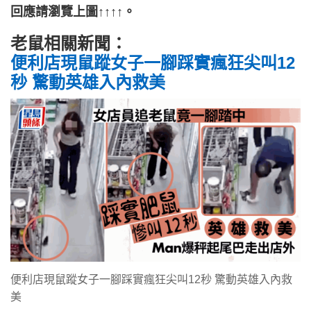
回應請瀏覽上圖↑↑↑↑。
老鼠相關新聞：
便利店現鼠蹤女子一腳踩實瘋狂尖叫12
秒 驚動英雄入內救美
便利店現鼠蹤女子一腳踩實瘋狂尖叫12秒 驚動英雄入內救
美