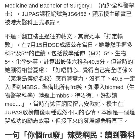
Medicine and Bachelor of Surgery」（內外全科醫學
士），JUPAS課程編號為JS6456，顯示樓主確實已
被港大醫科正式取錄。
不過，翻查樓主過往的帖文，其實她本「打定輸
數」，在7月15日DSE成績公布當日，她雖然手握多
科5*及5**的佳績，包括數學延伸（M2）5*、生物
5*、化學5*等，計算出最佳六科為40.5分，但當時的
她顯得相當憂慮：「好唔開心.. 覺得自己完全唔係Ｘ
（某港島傳統名校）應有嘅實力，沒有了。40.5 一定
入唔到MBBS.. 準備比所有frd笑，如果入biomed（生
物醫學科學）轉返上mbbs，得唔得..，好想讀
med....」，當時有逾百網民留言安慰她。樓主在
JUPAS放榜前後兩種截然不同的心情，本應是一個追
夢成功的勵志故事，但接下來的發展卻急轉直下。
一句「你個frd廢」辣㷫網民：讀到醫科