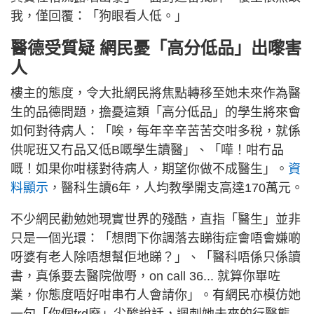
我，僅回覆：「狗眼看人低。」
醫德受質疑 網民憂「高分低品」出嚟害
人
樓主的態度，令大批網民將焦點轉移至她未來作為醫
生的品德問題，擔憂這類「高分低品」的學生將來會
如何對待病人：「唉，每年辛辛苦苦交咁多稅，就係
供呢班又冇品又低B嘅學生讀醫」、「嘩！咁冇品
嘅！如果你咁樣對待病人，期望你做不成醫生」。
資
料顯示
，醫科生讀6年，人均教學開支高達170萬元。
不少網民勸勉她現實世界的殘酷，直指「醫生」並非
只是一個光環：「想問下你調落去睇街症會唔會嫌啲
呀婆有老人除唔想幫佢地睇？」、「醫科唔係只係讀
書，真係要去醫院做嘢，on call 36... 就算你畢咗
業，你態度唔好咁串冇人會請你」。有網民亦模仿她
一句「你個frd廢」尖酸說話，諷刺她未來的行醫態