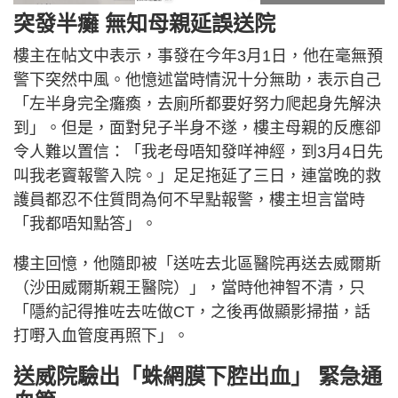
突發半癱 無知母親延誤送院
樓主在帖文中表示，事發在今年3月1日，他在毫無預
警下突然中風。他憶述當時情況十分無助，表示自己
「左半身完全癱瘓，去廁所都要好努力爬起身先解決
到」。但是，面對兒子半身不遂，樓主母親的反應卻
令人難以置信：「我老母唔知發咩神經，到3月4日先
叫我老竇報警入院。」足足拖延了三日，連當晚的救
護員都忍不住質問為何不早點報警，樓主坦言當時
「我都唔知點答」。
樓主回憶，他隨即被「送咗去北區醫院再送去威爾斯
（沙田威爾斯親王醫院）」，當時他神智不清，只
「隱約記得推咗去咗做CT，之後再做顯影掃描，話
打嘢入血管度再照下」。
送威院驗出「蛛網膜下腔出血」 緊急通