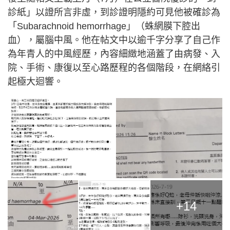
診紙」以證所言非虛，到診證明隱約可見他被確診為
「Subarachnoid hemorrhage」（蛛網膜下腔出
血），屬腦中風。他在帖文中以逾千字分享了自己作
為年青人的中風經歷，內容細緻地涵蓋了由病發、入
院、手術、康復以至心路歷程的各個階段，在網絡引
起極大迴響。
+14