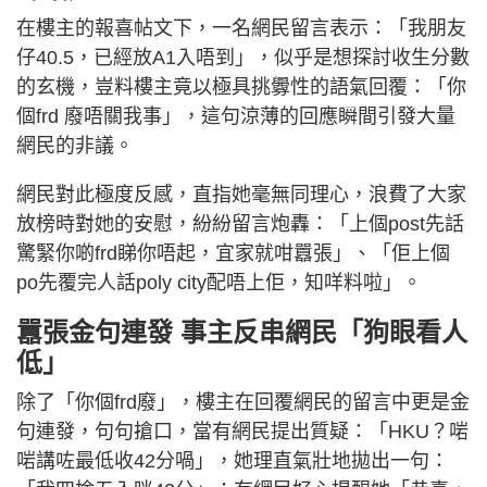
在樓主的報喜帖文下，一名網民留言表示：「我朋友
仔40.5，已經放A1入唔到」，似乎是想探討收生分數
的玄機，豈料樓主竟以極具挑釁性的語氣回覆：「你
個frd 廢唔關我事」，這句涼薄的回應瞬間引發大量
網民的非議。
網民對此極度反感，直指她毫無同理心，浪費了大家
放榜時對她的安慰，紛紛留言炮轟：「上個post先話
驚緊你啲frd睇你唔起，宜家就咁囂張」、「佢上個
po先覆完人話poly city配唔上佢，知咩料啦」。
囂張金句連發 事主反串網民「狗眼看人
低」
除了「你個frd廢」，樓主在回覆網民的留言中更是金
句連發，句句搶口，當有網民提出質疑：「HKU？啱
啱講咗最低收42分喎」，她理直氣壯地拋出一句：