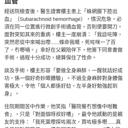
血管
經送院檢查後，醫生證實樓主患上「蛛網膜下腔出
血」（Subarachnoid hemorrhage），情況危急，必
須在同一位置進行微創手術通血管，否則便要開刀。
面對突如其來的重病，樓主一度崩潰：「我諗咗陣，
突然悲從中來喊出嚟......條命我嘅，死咗咪一了百
了，冇嘢喎。」幸好在父親陪伴下，他簽下同意書做
手術，過程十分成功，總算保住了性命。
談及手術，樓主形容「要做全身麻醉，一醒就話好成
功，係一個好奇妙嘅體驗」。不過全身麻醉對身體傷
害極大，令他「個人都係好攰，左半身好勉強起到
身」。
住院期間苦中作樂，他笑指「醫院餐冇想像中咁難
食」，只是「對面個呀叔好嘈」，最令他感動的是親
友的支持：「我死黨嚟探咗兩次，買咗極多嘢......真