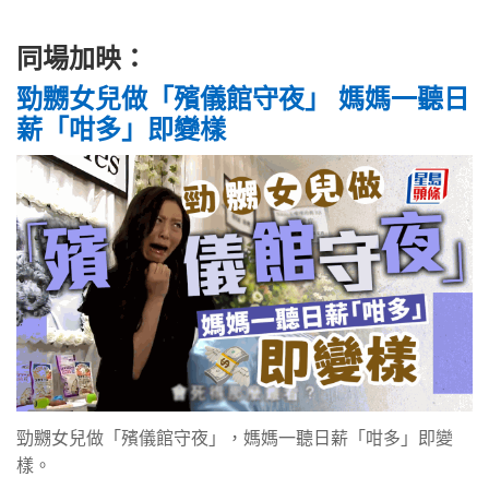
同場加映：
勁嬲女兒做「殯儀館守夜」 媽媽一聽日
薪「咁多」即變樣
勁嬲女兒做「殯儀館守夜」，媽媽一聽日薪「咁多」即變
樣。