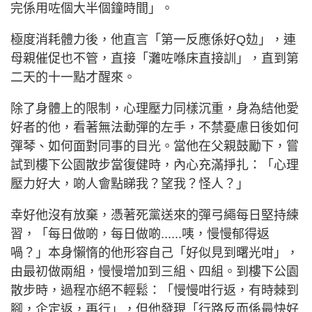
完係用咗個大半個鐘時間」。
極度消耗體力後，他直言「第一反應係好Q攰」，連
母親催促也不管，直接「灘咗喺床直接訓」，直到第
二天的十一點才醒來。
除了身體上的限制，心理壓力同樣沉重，身為結他愛
好者的他，看著無法動彈的左手，不禁憂慮日後如何
彈琴、如何面對同事的目光。當他在父親鼓勵下，嘗
試到樓下公園散步當復健時，內心充滿掙扎：「心理
壓力好大，啲人會點睇我？望我？怪人？」
幸好他沒有放棄，憑著死黨送來的彈弓繩每日堅持練
習，「每日做啲，每日做啲......咦，慢慢郁得返
喎？」本身懶惰的他形容自己「好似見到曙光咁」，
由最初做兩組，慢慢增加到三組、四組。到樓下公園
散步時，過程亦絕不輕鬆：「慢慢咁行返，有時棘到
腳，企定返，再行」，但他發現「行路反而係最快好