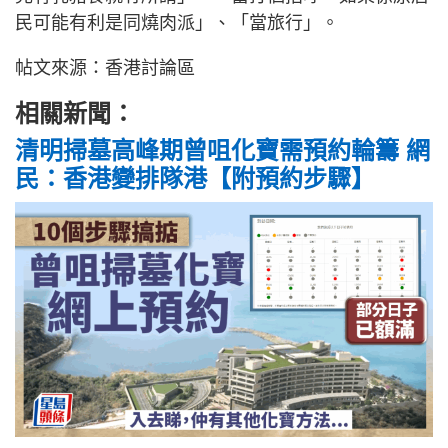
民可能有利是同燒肉派」、「當旅行」。
帖文來源：香港討論區
相關新聞：
清明掃墓高峰期曾咀化寶需預約輪籌 網
民：香港變排隊港【附預約步驟】