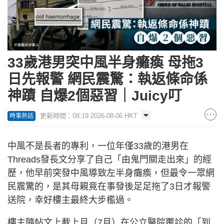
33歲港男突中風半身癱瘓 母拖3
日先報警 網民震驚：執返條命係
神蹟 自爆2個惡習｜Juicy叮
更新時間：08:19 2026-08-06 HKT
時事熱話
中風不是長者的專利，一位年僅33歲的港男在
Threads發長文分享了自己「由鬼門關走出來」的經
歷，他早前突發中風導致左半身癱瘓，但最令一眾網
民震驚的，是其母親竟在事發後足足拖了3日才報警
送院，幸好樓主最終大步檻過。
樓主隨帖文上載上月（7月）在公立醫院覆診的「到