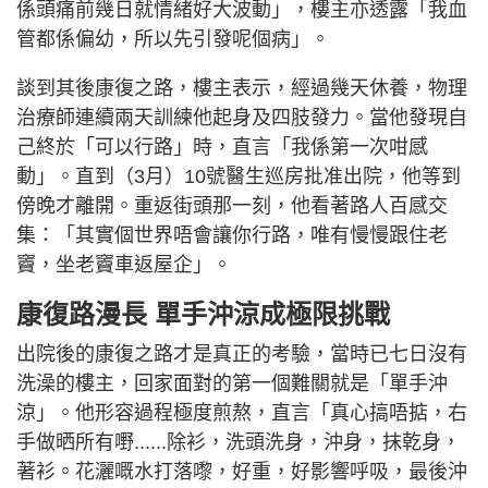
係頭痛前幾日就情緒好大波動」，樓主亦透露「我血
管都係偏幼，所以先引發呢個病」。
談到其後康復之路，樓主表示，經過幾天休養，物理
治療師連續兩天訓練他起身及四肢發力。當他發現自
己終於「可以行路」時，直言「我係第一次咁感
動」。直到（3月）10號醫生巡房批准出院，他等到
傍晚才離開。重返街頭那一刻，他看著路人百感交
集：「其實個世界唔會讓你行路，唯有慢慢跟住老
竇，坐老竇車返屋企」。
康復路漫長 單手沖涼成極限挑戰
出院後的康復之路才是真正的考驗，當時已七日沒有
洗澡的樓主，回家面對的第一個難關就是「單手沖
涼」。他形容過程極度煎熬，直言「真心搞唔掂，右
手做晒所有嘢......除衫，洗頭洗身，沖身，抹乾身，
著衫。花灑嘅水打落嚟，好重，好影響呼吸，最後沖