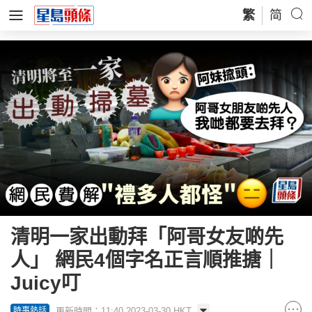
繁
简
清明一家出動拜「阿哥女友啲先
人」 網民4個字名正言順推搪｜
Juicy叮
更新時間：11:40 2023-03-30 HKT
時事熱話