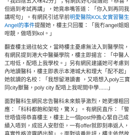
「我四捨五入咪42分」；有網民好心提醒她「恭喜，
但過到考試再講」，她竟串嘴答道：「你入到再同我
講呢句」。有網民引述早前
明愛醫院KOL女實習醫生
Angel的事件
提醒她，樓主只回覆：「我冇angel姐姐
咁靚，做唔到kol。」
翻查樓主過往帖文，當時樓主憂慮無法入到醫學院，
有網民提到港大中醫藥學院，樓主即揚言：「中醫人
工咁低，配唔上我學校。」另有網民建議她可考慮到
內地讀醫科，樓主即表示本港城大和理大「配不起」
她就讀的名校：「我想留港讀書 ，又唔想入poly三寶
同city獸醫，poly city 配唔上我呢間中學......」
面對醫科生網民忠告醫科未來競爭激烈，她更爆粗回
應：「科科都飽和架啦，驚Ｘ」。有網民直斥：「警
世唔值得恭喜樓主，樓主上一個post仲擔心緊自己成
績入唔到，成班人安慰佢，一有offer就即刻串返人，
真實性格流露哂出黎」。面對這番批評，樓主依然故