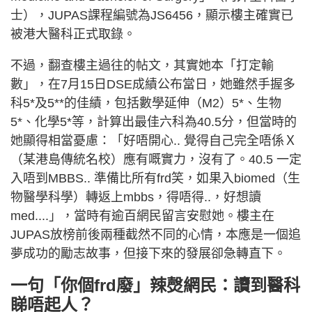
士），JUPAS課程編號為JS6456，顯示樓主確實已
被港大醫科正式取錄。
不過，翻查樓主過往的帖文，其實她本「打定輸
數」，在7月15日DSE成績公布當日，她雖然手握多
科5*及5**的佳績，包括數學延伸（M2）5*、生物
5*、化學5*等，計算出最佳六科為40.5分，但當時的
她顯得相當憂慮：「好唔開心.. 覺得自己完全唔係Ｘ
（某港島傳統名校）應有嘅實力，沒有了。40.5 一定
入唔到MBBS.. 準備比所有frd笑，如果入biomed（生
物醫學科學）轉返上mbbs，得唔得..，好想讀
med....」，當時有逾百網民留言安慰她。樓主在
JUPAS放榜前後兩種截然不同的心情，本應是一個追
夢成功的勵志故事，但接下來的發展卻急轉直下。
一句「你個frd廢」辣㷫網民：讀到醫科
睇唔起人？