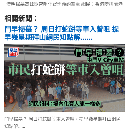
清明掃墓高峰期曾咀化寶需預約輪籌 網民：香港變排隊港
相關新聞：
鬥早掃墓？ 周日打蛇餅等車入曾咀 提
早幾星期拜山網民知點解......
鬥早掃墓？ 周日打蛇餅等車入曾咀，提早幾星期拜山網民
知點解......