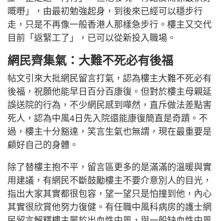
嘅嘢」，由最初勉強起身，到後來已經可以穩步行
走，只是不再像一般香港人那樣急步行。樓主又交代
目前「返緊工了」，已可以從新投入職場。
網民齊集氣：大難不死必有後福
帖文引來大批網民留言打氣，認為樓主大難不死必有
後福，祝願他能早日百分百康復。但對於樓主母親延
誤送院的行為，不少網民感到嘩然，直斥做法差點害
死人，認為中風4日先入院還能康復簡直是奇蹟。不
過，樓主十分豁達，笑言生氣也無謂，現在最重要是
顧好自己的身體。
除了替樓主抱不平，留言區更多的是滿滿的溫暖與實
用建議，有網民不斷鼓勵樓主不要介意別人的目光，
指出大家其實都很包容，望一望只是怕撞到他，內心
其實很欣賞他努力復健。有任職中風科病房的護士網
民留言解釋樓主屬於出血性中風，與一般缺血性中風