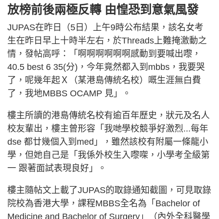
放榜前後兩極反轉 由惶恐到意氣風發
JUPAS在昨日（5日）上午9時公布結果，該名女考
生在昨日早上十時半左右，於Threads上難掩激動之
情，發帖高呼：「啊啊啊啊啊啊感動到要喊出嚟，
40.5 best 6 35(分)，今年竟然都入到mbbs，我要哭
了，呢幾年起Ｘ（某港島傳統名校）嘅生涯無白費
了，我地MBBS OCAMP 見」。
樓主所讀的港島傳統名校有逾百年歷史，狀元及名人
校友輩出，樓主曾形容「我哋學校競爭好激烈...每年
dse 都廿幾個入到med」，雖然該校有附屬一條龍小
學，但她自己是「我係外校生入嚟㗎，小學考全級第
一 跟著面試表現良好」。
樓主隨帖文上載了JUPAS的取錄通知截圖，可見取錄
院校為香港大學，課程MBBS全名為「Bachelor of
Medicine and Bachelor of Surgery」（內外全科醫學