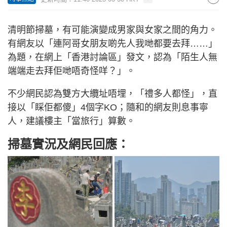
清明節掃墓，有可能演變成男家與女家之間的角力。
有網友以「連阿哥女朋友啲先人我哋都要去拜……」
為題，在網上「香港討論區」發文，認為「陌生人無
端端走去拜佢哋唔奇怪咩？」。
不少網民認為雙方大纜址唔埋，「禮多人都怪」，直
接以「睬佢都傻」4個字KO；隨和的網友則息事寧
人，建議樓主「當旅行」算數。
掃墓實況及網民回應：