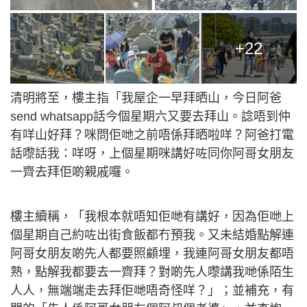
+22
清明將至，樓主指「我屋企一早拜晒山，今日阿爸
send whatsapp話今個星期六又要去拜山。諗唔到仲
有咩山好拜？咪問佢哋之前唔係拜晒啦咩？阿爸打電
話嚟話我：咩呀，上個星期咪講好咗同你阿哥女朋友
一齊去拜佢啲親戚囉。
樓主續稱，「我根本就唔知佢哋有講好，因為佢哋上
個星期自己約咗出街食飯都冇預我。又未結婚點解連
阿哥女朋友啲先人都要照顧埋，我連阿哥女朋友都唔
熟，點解我都要去一齊拜？對啲先人嚟講我哋係陌生
人人，無端端走去拜佢哋唔奇怪咩？」；並補充，有