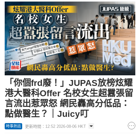
「你個frd廢！」JUPAS放榜炫耀
港大醫科Offer 名校女生超囂張留
言流出惹眾怒 網民轟高分低品：
點做醫生？｜Juicy叮
更新時間：12:52 2026-08-06 HKT
時事熱話