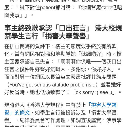
度：「試下對住patient都咁講：『你個腎廢GFR低唔
關我事』」。
事主終致歉承認「口出狂言」 港大校規
禁學生言行「損害大學聲譽」
在排山倒海的負評下，樓主的態度似乎終於有所軟
化，當有網民相對溫和地勸導她「低調啲好」時，樓
主回覆承認自己失言：「啊啊啊你係唯一一個我口出
狂言之後仲咁好聲好氣嘅人，多謝你，你好好人」。
而面對另一位網民以長篇英文嚴肅批評其態度問題
（You’ve got serious attitude problems...）並着她好
好反省時，她也低頭致歉了：「ok sorry :( see u」。
現時港大《香港大學規程》中有禁止
「損害大學聲
譽」的條文
，如學生言行被投訴涉及「損害大學聲
譽」，紀律委員會可作處理，如調查後屬實，涉事學