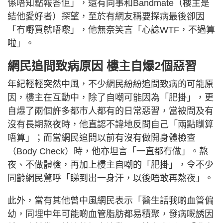
係唔知點報答佢」，還有同事和Bandmate（樓主是
結他愛好者）探望，至於有網友稱要探病最後卻因
「冇嘢買就唔嚟」，他無奈笑言「心諗WTF，不過算
啦」。
網民追問致病原因 樓主自爆2個惡習
年紀輕輕突然中風，不少網民紛紛追問致病的可能原
因，樓主在互動中，除了自嘲可能因為「肥掛」，更
自爆了兩個許多都市人都有的日常惡習，當被問及有
沒有長期熬夜時，他直認不諱地反問自己「兩點瞓算
唔算」；而當網民追問以前有沒有做開身體檢查
（Body Check）時，他亦坦言「一直都冇做」。熬
夜、不做體檢，再加上樓主自嘲的「肥掛」，令不少
同齡網民驚呼「睇到出一身汗，以後唔敢再熬夜」。
此外，當有其他曾中風網民表示「醫生話我啲血管偏
幼，同埋中年可能啲血管脂肪都易積聚，發病嘅誘因