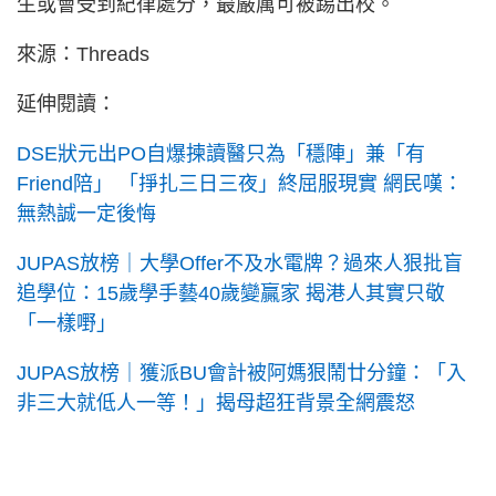
生或會受到紀律處分，最嚴厲可被踢出校。
來源：Threads
延伸閱讀：
DSE狀元出PO自爆揀讀醫只為「穩陣」兼「有
Friend陪」 「掙扎三日三夜」終屈服現實 網民嘆：
無熱誠一定後悔
JUPAS放榜｜大學Offer不及水電牌？過來人狠批盲
追學位：15歲學手藝40歲變贏家 揭港人其實只敬
「一樣嘢」
JUPAS放榜｜獲派BU會計被阿媽狠鬧廿分鐘：「入
非三大就低人一等！」揭母超狂背景全網震怒