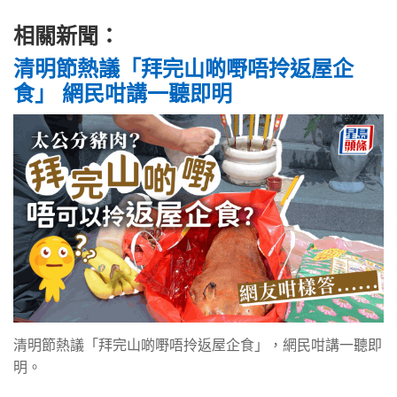
相關新聞：
清明節熱議「拜完山啲嘢唔拎返屋企
食」 網民咁講一聽即明
清明節熱議「拜完山啲嘢唔拎返屋企食」，網民咁講一聽即
明。