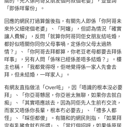
關的「先人係阿哥女朋友個阿叔個老婆」，並查詢
「即係咩輩份」。
回應的網民打過算盤後指，有關先人即係「你阿哥未
來外父細佬個老婆」、「阿嬸」，但認為情況「確實
讓人費解」，反問「就算你阿哥同佢女朋友結咗婚，
都好似唔關你同你父母事喎，定係你父母太過熱
情？」、「你阿哥去拜都算，你老豆老母都要去拜係
咩事」，另有人問「係咪已經係差唔多結婚？」。樓
主也稱，「我都覺得呀，佢哋覺得係一家人先會去
拜，但未結婚，一咩家人」。
有網友直指做法「Over咗」，因「唔識的根本沒必要
拜」、「你亞哥戇居，你亞爸太無聊，如果你去就白
痴」、「其實唔應該去，因為同佢先人生前冇交流，
而家又唔係你長輩，根本冇必要去」、「禮多人都
怪」、「睬佢都傻」。有隨和的網民則指，「如果拜
完有乳豬食就冇所謂」、「當打個招呼，如果係原居