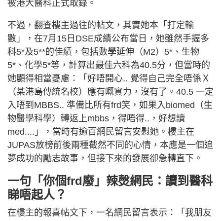
被港大醫科正式取錄。
不過，翻查樓主過往的帖文，其實她本「打定輸
數」，在7月15日DSE成績公布當日，她雖然手握多
科5*及5**的佳績，包括數學延伸（M2）5*、生物
5*、化學5*等，計算出最佳六科為40.5分，但當時的
她顯得相當憂慮：「好唔開心.. 覺得自己完全唔係Ｘ
（某港島傳統名校）應有嘅實力，沒有了。40.5 一定
入唔到MBBS.. 準備比所有frd笑，如果入biomed（生
物醫學科學）轉返上mbbs，得唔得..，好想讀
med....」，當時有逾百網民留言安慰她。樓主在
JUPAS放榜前後兩種截然不同的心情，本應是一個追
夢成功的勵志故事，但接下來的發展卻急轉直下。
一句「你個frd廢」辣㷫網民：讀到醫科
睇唔起人？
在樓主的報喜帖文下，一名網民留言表示：「我朋友