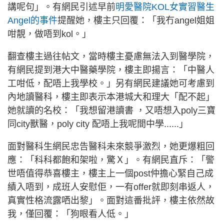
講呢句」。有網民引述早前
明愛醫院KOL女實習醫生
Angel的事件
提醒她，樓主只回覆：「我冇angel姐姐
咁靚，做唔到kol。」
翻查樓主過往帖文，當時樓主憂慮無法入到醫學院，
有網民提到港大中醫藥學院，樓主即揚言：「中醫人
工咁低，配唔上我學校。」另有網民建議她可考慮到
內地讀醫科，樓主即表示本港城大和理大「配不起」
她就讀的名校：「我想留港讀書 ，又唔想入poly三寶
同city獸醫，poly city 配唔上我呢間中學......」
面對醫科生網民忠告醫科未來競爭激烈，她更爆粗回
應：「科科都飽和架啦，驚Ｘ」。有網民直斥：「警
世唔值得恭喜樓主，樓主上一個post仲擔心緊自己成
績入唔到，成班人安慰佢，一有offer就即刻串返人，
真實性格流露哂出黎」。面對這番批評，樓主依然故
我，僅回覆：「狗眼看人低。」