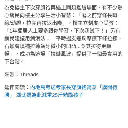
為免樓主下次穿旗袍再遇上同類尷尬場面，有不少熱
心網民向樓主分享生活小智慧：「著之前穿條長嘅
線/幼繩，拉完再拉返出嚟」，樓主立刻虛心受教：
「1年獨居人士要多跟你學習，下次我試下！」另有
網民建議用潤滑法：「平時搵支蠟燭摩擦下條拉錬，
石蠟會填補拉錬齒牙微小的凹凸...令其拉得更順
暢」，成功為這場「拉鏈風波」提供了一個最實用的
下台階。
來源：Threads
延伸閱讀：
內地高考送考家長穿旗袍寓意「旗開得
勝」 湖北媽為此減重25斤勉勵孩子