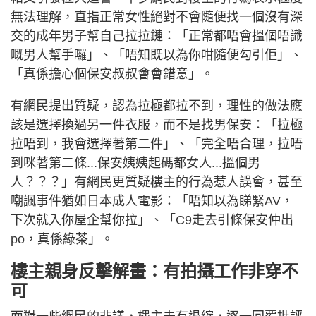
無法理解，直指正常女性絕對不會隨便找一個沒有深
交的成年男子幫自己拉拉鏈：「正常都唔會搵個唔識
嘅男人幫手囉」、「唔知既以為你咁隨便勾引佢」、
「真係擔心個保安叔叔會會錯意」。
有網民提出質疑，認為拉極都拉不到，理性的做法應
該是選擇換過另一件衣服，而不是找男保安：「拉極
拉唔到，我會選擇著第二件」、「完全唔合理，拉唔
到咪著第二條...保安姨姨起碼都女人...搵個男
人？？？」有網民更質疑樓主的行為惹人誤會，甚至
嘲諷事件猶如日本成人電影：「唔知以為睇緊AV，
下次就入你屋企幫你拉」、「C9走去引條保安仲出
po，真係綠茶」。
樓主親身反擊解畫：有拍攝工作非穿不
可