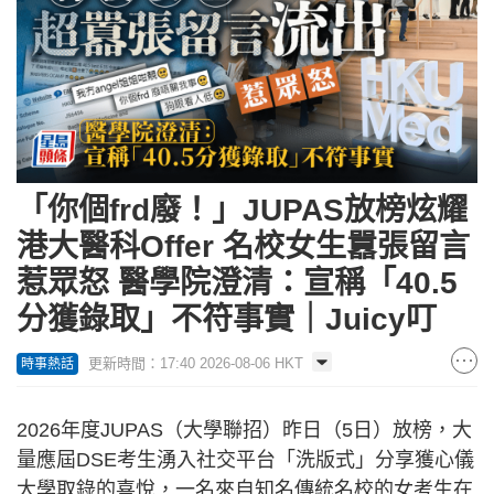
「你個frd廢！」JUPAS放榜炫耀
港大醫科Offer 名校女生囂張留言
惹眾怒 醫學院澄清：宣稱「40.5
分獲錄取」不符事實｜Juicy叮
更新時間：17:40 2026-08-06 HKT
時事熱話
2026年度JUPAS（大學聯招）昨日（5日）放榜，大
量應屆DSE考生湧入社交平台「洗版式」分享獲心儀
大學取錄的喜悅，一名來自知名傳統名校的女考生在