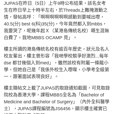
JUPAS在昨日（5日）上午9時公布結果，該名女考
生在昨日早上十時半左右，於Threads上難掩激動之
情，發帖高呼：「啊啊啊啊啊啊感動到要喊出嚟，
40.5(分) best 6(科)35(分)，今年竟然都入到mbbs，
我要哭了，呢幾年起Ｘ（某港島傳統名校）嘅生涯無
白費了，我地MBBS OCAMP 見」。
樓主所讀的港島傳統名校有逾百年歷史，狀元及名人
校友輩出，樓主曾形容「我哋學校競爭好激烈...每年
dse 都廿幾個入到med」，雖然該校有附屬一條龍小
學，但她自己是「我係外校生入嚟㗎，小學考全級第
一，跟著面試表現良好」。
樓主隨帖文上載了JUPAS的取錄通知截圖，可見取錄
院校為香港大學，課程MBBS全名為「Bachelor of
Medicine and Bachelor of Surgery」（內外全科醫學
士），JUPAS課程編號為JS6456，顯示樓主確實已