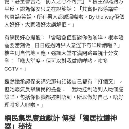
惕，甚至警告她「防人之心不可無」。樓主卻為對方
平反，認為保安只是在說笑話：「其實佢都係講咗一
句真話/笑話，所有男人都鹹濕㗎啦，By the way佢個
人好好，大家唔好太誤解佢。」
有網民好心提醒：「會唔會佢要對你做啲咩，根本唔
需要當刻做...日日經過時畀人意淫下冇咩所謂啦？」
樓主則自信地回應，強調大堂布滿閉路電視十分安
全：「喺大堂度，佢可以對我做啲咩啫，咁多
CCTV。」
雖然她承認保安講完那句話後自己都有「打個突」，
但她霸氣反擊網民的擔憂：「我哋控制唔到人哋個腦
諗咩，包括你個腦都控制唔到，所以做好自己，唔好
理咁多人哋啦。」
網民集思廣益獻計 傳授「獨居拉鏈神
器」秘技