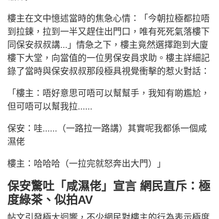
樓主在文中憶述當時的焦急心情：「今朝拉極都拉唔
到拉鍊，拉到一半又趕住出門口，唯有死死氣落樓下
同保安叔叔講...」情急之下，樓主竟然選擇跑到大廈
樓下大堂，向當值的一位男保安員求助。樓主詳細記
錄了當時與保安叔叔那段極具視覺衝擊的惹火對話：
「樓主：唔好意思可唔可以幫幫手，我知有啲尷尬，
但可唔可以幫我拉......
保安：哇......（一路拉一路講）其實呢我都係一個咸
濕佬
樓主：哈哈哈（一拉完就怒奔出大門）」
保安驚吐「咸濕佬」宣言 網民直斥：極
度綠茶、似拍AV
帖文引發極大迴響，不少網民對樓主的行為表示極度