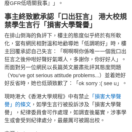
廢GFR低唔關我事』」。
事主終致歉承認「口出狂言」 港大校規
禁學生言行「損害大學聲譽」
在排山倒海的負評下，樓主的態度似乎終於有所軟
化，當有網民相對溫和地勸導她「低調啲好」時，樓
主回覆承認自己失言：「啊啊啊你係唯一一個我口出
狂言之後仲咁好聲好氣嘅人，多謝你，你好好人」。
而面對另一位網民以長篇英文嚴肅批評其態度問題
（You’ve got serious attitude problems...）並着她好
好反省時，她也低頭致歉了：「ok sorry :( see u」。
現時港大《香港大學規程》中有禁止
「損害大學聲
譽」的條文
，如學生言行被投訴涉及「損害大學聲
譽」，紀律委員會可作處理，如調查後屬實，涉事學
生或會受到紀律處分，最嚴厲可被踢出校。