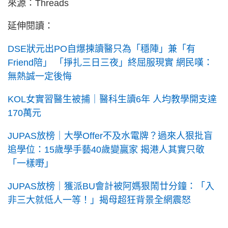
來源：Threads
延伸閱讀：
DSE狀元出PO自爆揀讀醫只為「穩陣」兼「有
Friend陪」 「掙扎三日三夜」終屈服現實 網民嘆：
無熱誠一定後悔
KOL女實習醫生被捕｜醫科生讀6年 人均教學開支達
170萬元
JUPAS放榜｜大學Offer不及水電牌？過來人狠批盲
追學位：15歲學手藝40歲變贏家 揭港人其實只敬
「一樣嘢」
JUPAS放榜｜獲派BU會計被阿媽狠鬧廿分鐘：「入
非三大就低人一等！」揭母超狂背景全網震怒