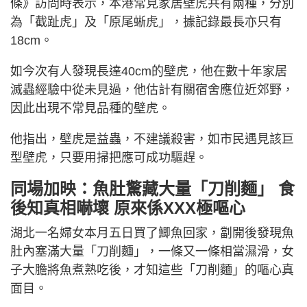
條》訪問時表示，本港常見家居壁虎共有兩種，分別
為「截趾虎」及「原尾蜥虎」，據記錄最長亦只有
18cm。
如今次有人發現長達40cm的壁虎，他在數十年家居
滅蟲經驗中從未見過，他估計有關宿舍應位近郊野，
因此出現不常見品種的壁虎。
他指出，壁虎是益蟲，不建議殺害，如市民遇見該巨
型壁虎，只要用掃把應可成功驅趕。
同場加映：魚肚驚藏大量「刀削麵」 食
後知真相嚇壞 原來係XXX極嘔心
湖北一名婦女本月五日買了鯽魚回家，劏開後發現魚
肚內塞滿大量「刀削麵」，一條又一條相當濕滑，女
子大膽將魚煮熟吃後，才知這些「刀削麵」的嘔心真
面目。