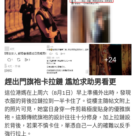
+24
趕出門旗袍卡拉鏈 尷尬求助男看更
這位港媽在上周六（8月1日）早上準備外出時，發現
衣服的背後拉鏈拉到一半卡住了。從樓主隨帖文附上
的照片可見，她當日身穿一件剪裁極度貼身的優雅旗
袍。這類傳統旗袍的設計往往十分修身，加上拉鏈設
於背後，若果不慎卡住，單憑自己一人的確難以反手
強行拉上。