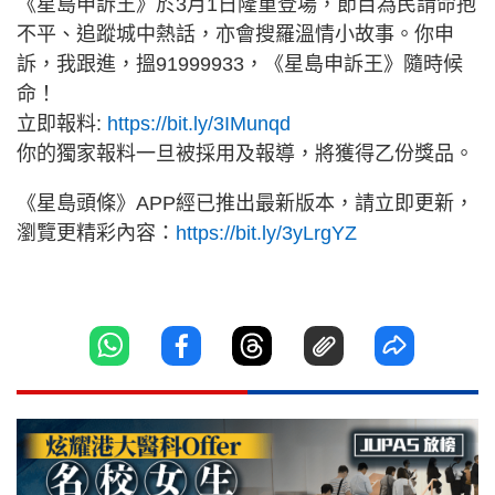
《星島申訴王》於3月1日隆重登場，節目為民請命抱
不平、追蹤城中熱話，亦會搜羅溫情小故事。你申
訴，我跟進，搵91999933，《星島申訴王》隨時候
命！
立即報料:
https://bit.ly/3IMunqd
你的獨家報料一旦被採用及報導，將獲得乙份獎品。
《星島頭條》APP經已推出最新版本，請立即更新，
瀏覽更精彩內容：
https://bit.ly/3yLrgYZ