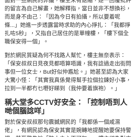
面對一些網民的非議，樓主未有退縮，逐一回覆批評
的留言為自己解畫，她解釋指，當日並非不想換衫，
而是身不由己：「因為今日有拍攝，所以要着呢
條...」她進一步透露當時求助的內心掙扎：「我都掙
扎咗5秒」，又指自己居住的是單幢樓，「樓下個全
職保安得一個」。
對於網民質疑為何不找路人幫忙，樓主無奈表示：
「保安叔叔日見夜見都唔算唔識，我有諗過走出街問
事但一位女士，But好似仲尷尬。」她甚至認為大家
大驚小怪：「其實我真係覺得幫手拉個拉鍊好小事，
拉到一半都冇乜嘢好睇到（我仲要着旗袍）。」
稱大堂多CCTV好安全：「控制唔到人
哋個腦諗咩」
對於保安叔叔那句震撼網民的「我都係一個咸濕
佬」，有網民認為保安其實是婉轉地提醒她要保持警