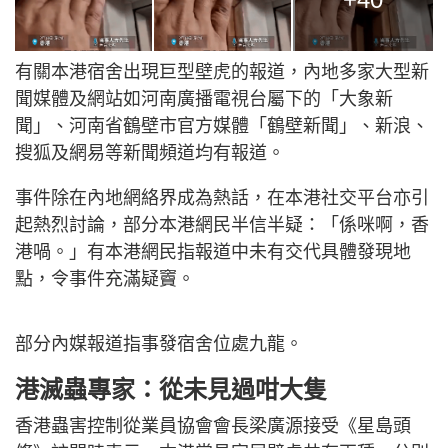
有關本港宿舍出現巨型壁虎的報道，內地多家大型新
聞媒體及網站如河南廣播電視台屬下的「大象新
聞」、河南省鶴壁市官方媒體「鶴壁新聞」、新浪、
搜狐及網易等新聞頻道均有報道。
事件除在內地網絡界成為熱話，在本港社交平台亦引
起熱烈討論，部分本港網民半信半疑：「係咪啊，香
港喎。」有本港網民指報道中未有交代具體發現地
點，令事件充滿疑竇。
部分內媒報道指事發宿舍位處九龍。
港滅蟲專家：從未見過咁大隻
香港蟲害控制從業員協會會長梁廣源接受《星島頭