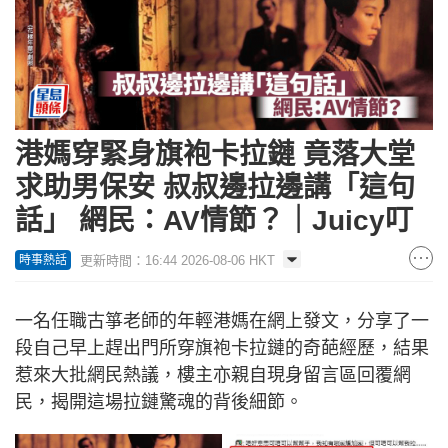
港媽穿緊身旗袍卡拉鏈 竟落大堂
求助男保安 叔叔邊拉邊講「這句
話」 網民：AV情節？｜Juicy叮
更新時間：16:44 2026-08-06 HKT
時事熱話
一名任職古箏老師的年輕港媽在網上發文，分享了一
段自己早上趕出門所穿旗袍卡拉鏈的奇葩經歷，結果
惹來大批網民熱議，樓主亦親自現身留言區回覆網
民，揭開這場拉鏈驚魂的背後細節。