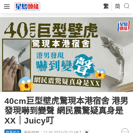
繁
简
40cm巨型壁虎驚現本港宿舍 港男
發現嚇到變聲 網民震驚疑真身是
XX｜Juicy叮
更新時間：12:40 2023-03-23 HKT
時事熱話