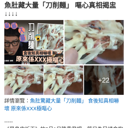
魚肚藏大量「刀削麵」 嘔心真相揭盅
↓↓↓↓
+22
詳情瀏覽：
魚肚驚藏大量「刀削麵」 食後知真相嚇
壞 原來係XXX極嘔心
-----