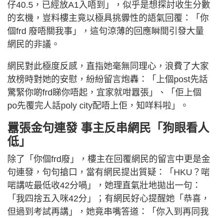
仔40.5，已經放A1入唔到」，似乎是想探討收生分數
的玄機，豈料樓主竟以極具挑釁性的語氣回覆：「你
個frd 廢唔關我事」，這句涼薄的回應瞬間引發大量
網民的非議。
網民對此極度反感，直指她毫無同理心，浪費了大家
放榜時對她的安慰，紛紛留言炮轟：「上個post先話
驚緊你啲frd睇你唔起，宜家就咁囂張」、「佢上個
po先覆完人話poly city配唔上佢，知咩料啦」。
囂張金句連發 事主反串網民「狗眼看人
低」
除了「你個frd廢」，樓主在回覆網民的留言中更是金
句連發，句句搶口，當有網民提出質疑：「HKU？啱
啱講咗最低收42分喎」，她理直氣壯地拋出一句：
「我四捨五入咪42分」；有網民好心提醒她「恭喜，
但過到考試再講」，她竟串嘴答道：「你入到再同我