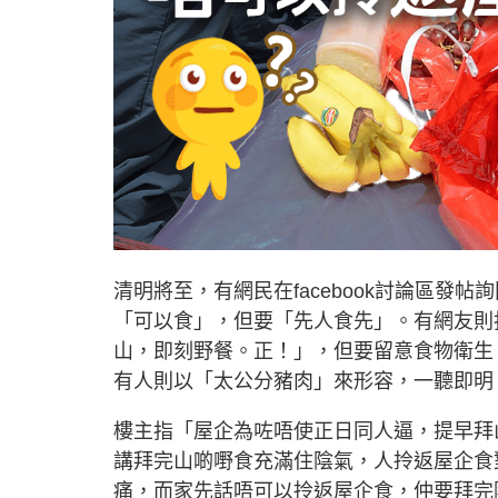
清明將至，有網民在facebook討論區
「可以食」，但要「先人食先」。有網友則
山，即刻野餐。正！」，但要留意食物衛生
有人則以「太公分豬肉」來形容，一聽即明
樓主指「屋企為咗唔使正日同人逼，提早拜
講拜完山啲嘢食充滿住陰氣，人拎返屋企食
痛，而家先話唔可以拎返屋企食，仲要拜完