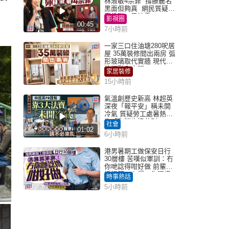
林淑敏4宗罪 撐滕麗名
黑面但夠真 網民質疑：
真係咁一早被雪
影視圈
00:45
7小時前
一家三口住油塘280呎居
屋 35萬裝修間出兩房 弧
形玻璃取代實牆 現代神
枱櫃融入玄關
家居裝修
15小時前
氣溫創歷史新高 林超英
深夜「報平安」稱未開
冷氣 質疑勞工處暑熱警
告「取消也沒分別」
社會
01:02
6小時前
港男暑期工做保安日行
30層樓 苦嘆似軍訓：冇
你哋諗得咁好做 前輩傳
授搵筍工心得：你唔識
時事熱話
揀盤啫｜Juicy叮
5小時前