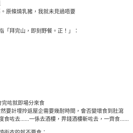
題
要。原條燒乳豬，我就未見過唔要
指「拜完山，即刻野餐。正！」：
都會完咗就即場分來食
當然要計埋拎返屋企需要幾耐時間，會否變壞食到肚瀉
食咗去......一係去酒樓，畀錢酒樓斬咗去，一齊食......
燒街衣的就不要食：