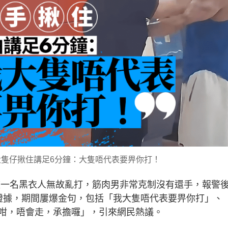
隻仔揪住講足6分鐘：大隻唔代表要畀你打！
一名黑衣人無故亂打，筋肉男非常克制沒有還手，報警
證據，期間屢爆金句，包括「我大隻唔代表要畀你打」、
咁，唔會走，承擔囉」，引來網民熱議。