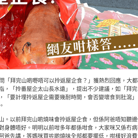
發帖詢問「拜完山啲嘢唔可以拎返屋企食？」獲熱烈回應，大
指，「拎番屋企太山長水遠」，提出不少建議，如「拜完
，「要計埋拎返屋企需要幾耐時間，會否變壞食到肚瀉」
。
山。以前拜完山啲燒味會拎返屋企食，但係阿爸唔知聽邊
對身體唔好。明明以前咁多年都係咁食，大家咪又係冇病
阿爸先講，等媽咪買咗啲燒味全部都要擺低，咁樣好浪費