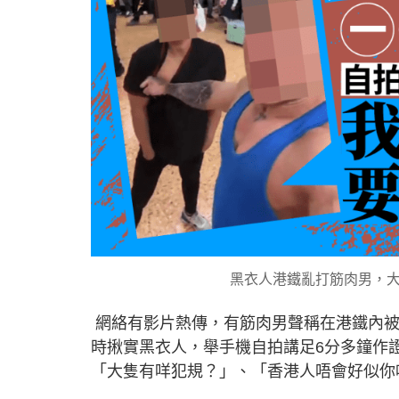
黑衣人港鐵亂打筋肉男，大
網絡有影片熱傳，有筋肉男聲稱在港鐵內被
時揪實黑衣人，舉手機自拍講足6分多鐘作
「大隻有咩犯規？」、「香港人唔會好似你