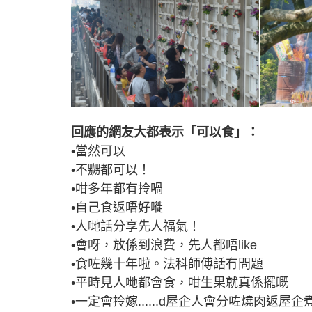
回應的網友大都表示「可以食」：
•當然可以
•不嬲都可以！
•咁多年都有拎喎
•自己食返唔好嘥
•人哋話分享先人福氣！
•會呀，放係到浪費，先人都唔like
•食咗幾十年啦。法科師傅話冇問題
•平時見人哋都會食，咁生果就真係擺嘅
•一定會拎嫁......d屋企人會分咗燒肉返屋企