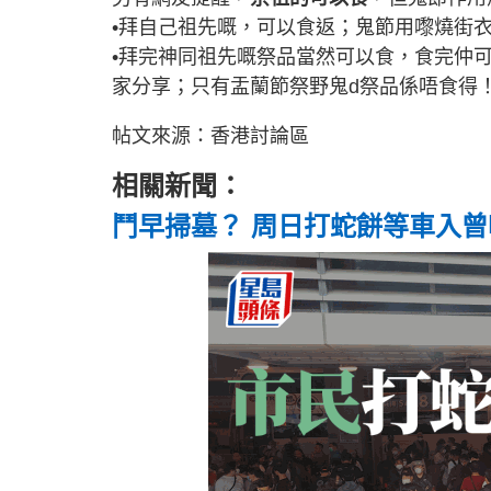
•拜自己祖先嘅，可以食返；鬼節用嚟燒街
•拜完神同祖先嘅祭品當然可以食，食完仲
家分享；只有盂蘭節祭野鬼d祭品係唔食得
帖文來源：香港討論區
相關新聞：
鬥早掃墓？ 周日打蛇餅等車入曾咀 