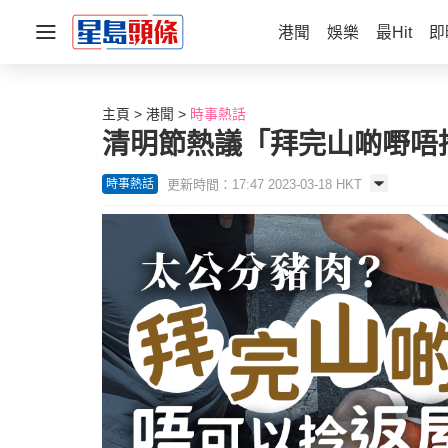
港聞
娛樂
最Hit
即
主頁
港聞
時事熱話
清明節熱議「拜完山啲嘢唔拎
更新時間：17:47 2023-03-18 HKT
時事熱話