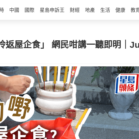
時
中國
國際
星島申訴王
財經
地產
生活
健康
教
返屋企食」 網民咁講一聽即明｜Jui