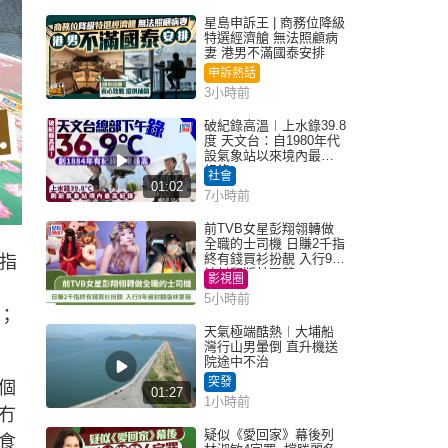
星島申訴王 | 商務位降級
特選經濟艙 無法照顧病
妻 港男不滿國泰安排
申訴熱話
3小時前
破紀錄高溫︱上水錄39.8
度 天文台：自1980年代
設氣象站以來境內最高
紀錄
社會
01:02
7小時前
前TVB女星彭翔翎轉做
全職的士司機 日賺2千指
終有錢買衫扮靚 入行9年
都指
被封翻版林夏薇
影視圈
5小時前
；
天氣極端酷熱︱大埔船
灣行山男暈倒 直升機送
院途中不治
突發
個
01:27
1小時前
冇
疑似《愛回家》幕後列
食