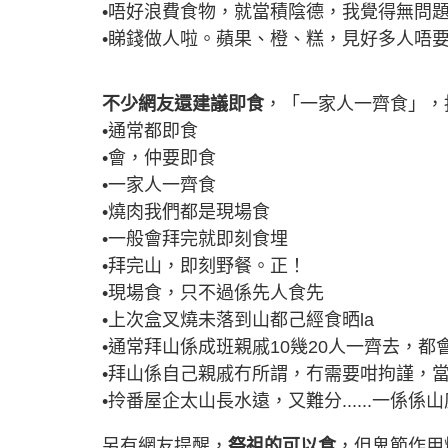
•唔好浪費食物，就當積陰德，我覺得無問
•睇錢做人啦。蘋果、橙、糕，見好多人唔
不少網友還建議即食
，「一家人一齊食」，
•通常都即食
•會，仲要即食
•一家人一齊食
•燒肉我們都是現場食
•一般會拜完就即刻食埋
•拜完山，即刻野餐。正！
•現場食，只不過係先人食先
•上次盒叉燒未落到山都己經食晒la
•通常拜山係成班親戚10幾20人一齊去，
•拜山係自己親戚冇所謂，冇需要咁拘謹，
•拎番屋企太山長水遠，又難分......一係係山度
另有網友提醒，
祭祖的可以食
，但鬼節作用