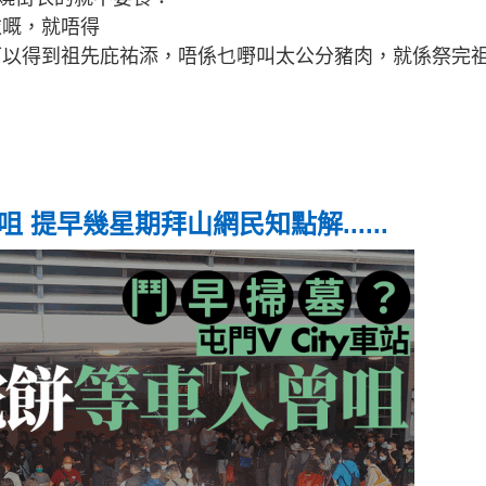
衣嘅，就唔得
可以得到祖先庇祐添，唔係乜嘢叫太公分豬肉，就係祭完
！
提早幾星期拜山網民知點解......