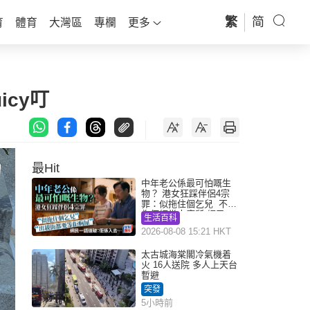
繁
简
育
體育
大灣區
專欄
更多
cy叮
最Hit
中年老公係最可怕嘅生
物？ 港女狂踩伴侶4宗
罪：似拖住個乞兒 不解
為何經常去廁所 網民一
生活百科
語道破
2026-08-08 15:21 HKT
太古城海棠閣冷氣機着
火 16人送院 多人上天台
暫避
突發
5小時前