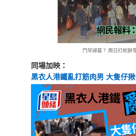
鬥早掃墓？ 周日打蛇餅等
同場加映：
黑衣人港鐵亂打筋肉男 大隻仔