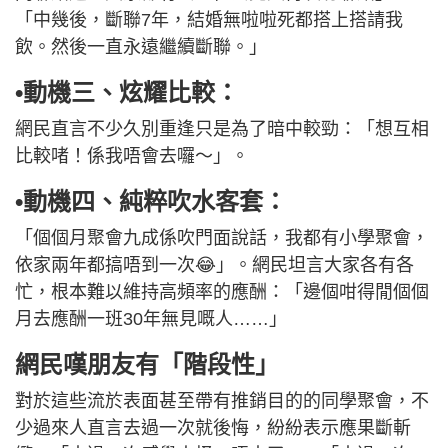
「中幾後，斷聯7年，結婚無啦啦死都搭上搭請我
飲。然後一直永遠繼續斷聯。」
•動機三、炫耀比較：
網民直言不少久別重逢只是為了暗中較勁：「想互相
比較啫！係我唔會去囉～」。
•動機四、純粹吹水客套：
「個個月聚會九成係吹門面說話，我都有小學聚會，
依家兩年都搞唔到一次😂」。網民坦言大家各有各
忙，根本難以維持高頻率的應酬：「邊個咁得閒個個
月去應酬一班30年無見嘅人……」
網民嘆朋友有「階段性」
對於這些流於表面甚至帶有推銷目的的同學聚會，不
少過來人直言去過一次就後悔，紛紛表示應果斷斬