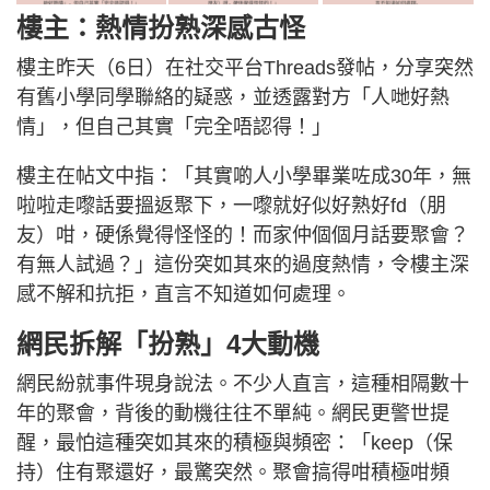
樓主：熱情扮熟深感古怪
樓主昨天（6日）在社交平台Threads發帖，分享突然
有舊小學同學聯絡的疑惑，並透露對方「人哋好熱
情」，但自己其實「完全唔認得！」
樓主在帖文中指：「其實啲人小學畢業咗成30年，無
啦啦走嚟話要搵返聚下，一嚟就好似好熟好fd（朋
友）咁，硬係覺得怪怪的！而家仲個個月話要聚會？
有無人試過？」這份突如其來的過度熱情，令樓主深
感不解和抗拒，直言不知道如何處理。
網民拆解「扮熟」4大動機
網民紛就事件現身說法。不少人直言，這種相隔數十
年的聚會，背後的動機往往不單純。網民更警世提
醒，最怕這種突如其來的積極與頻密：「keep（保
持）住有聚還好，最驚突然。聚會搞得咁積極咁頻