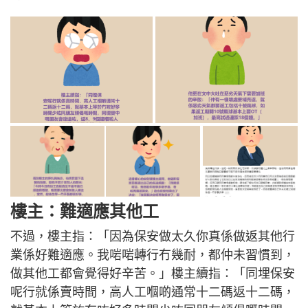
樓主：難適應其他工
不過，樓主指：「因為保安做太久你真係做返其他行
業係好難適應。我啱啱轉行冇幾耐，都仲未習慣到，
做其他工都會覺得好辛苦。」樓主續指：「同埋保安
呢行就係賣時間，高人工嗰啲通常十二碼返十二碼，