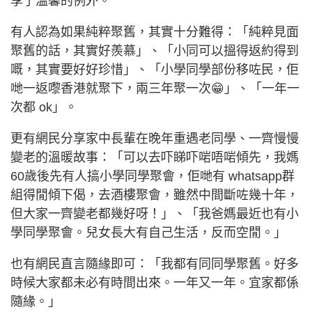
享了溫馨的例外。
有人認為如果純粹聚舊，其實十分難得：「純粹見面
聚舊的話，其實好羨慕」、「小同可以搵得返約得到
嘅，其實要好好珍惜」、「小學同學部份移咗民，佢
哋一返嚟香港就聚下，兩三年聚一次😁」、「一年一
次都 ok」。
更有網民分享家中長輩在晚年重遇老同學、一齊慢慢
變老的溫暖故事：「可以去吓睇吓啱唔啱傾先，我媽
60歲後先有人搞小學同學聚會，佢哋有 whatsapp群
組得閒傾下偈，去酒樓聚會，雖然中間斷咗幾十年，
但大家一齊變老都幾好呀！」、「我爸媽最近也有小
學同學聚會。兒女長大有自己生活，反而空閒。」
也有網民直言隨緣即可：「我都有同同學聚舊。好多
時候大家都未必有時間出來。一年又一年。宜家都係
隨緣。」