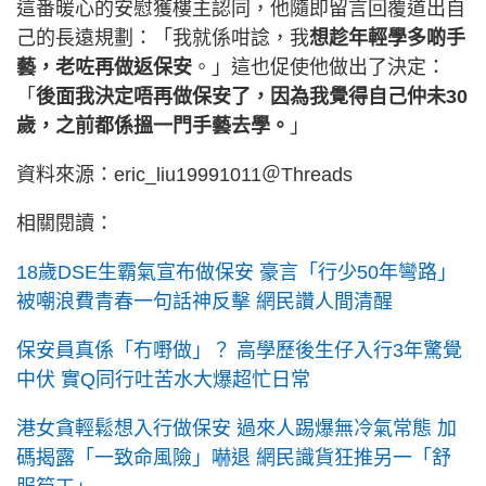
這番暖心的安慰獲樓主認同，他隨即留言回覆道出自
己的長遠規劃：「我就係咁諗，我
想趁年輕學多啲手
藝，老咗再做返保安
。」這也促使他做出了決定：
「
後面我決定唔再做保安了，因為我覺得自己仲未30
歲，之前都係搵一門手藝去學。
」
資料來源：eric_liu19991011＠Threads
相關閱讀：
18歲DSE生霸氣宣布做保安 豪言「行少50年彎路」
被嘲浪費青春一句話神反擊 網民讚人間清醒
保安員真係「冇嘢做」？ 高學歷後生仔入行3年驚覺
中伏 實Q同行吐苦水大爆超忙日常
港女貪輕鬆想入行做保安 過來人踢爆無冷氣常態 加
碼揭露「一致命風險」嚇退 網民識貨狂推另一「舒