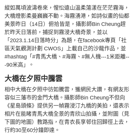
縱如萬頃波濤卷來，惺忪遠山溫柔蕩漾在茫茫霧海，
大橋燈影柔曼巍巍不動。海霧湧港，如詩似畫的仙都
美景昨日（14日）俯拾皆是，攝影師Bin Cheung趕
於昨天日落前，捕捉到霧浸大橋奇景，並以
「2023.1.14日落時分」為題，在facebook專頁「社
區天氣觀測計劃 CWOS」上載自己的沙龍作品，並
#hashtag「#青馬大橋、#海霧、#無人機---1米距離--
-90米高」。
大橋在夕照中騰雲
相中大橋在夕照中彷如騰雲，獲網民大讚，有網友形
容似三藩市的金門大橋。攝影師Bin Cheung不但向
《星島頭條》提供另一幀霧浸汀九橋的美拍，還表示
相片在能睹青馬大橋全景的青欣山拍攝，並附圖（見
下圖的地圖）教路指，在青衣長享邨住回歸徑上去，
行約30至60分鐘即達。