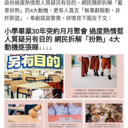
這份過度熱情惹人質疑另有目的，網民隨即拆解「蓄
意扮熟」的4大動機，更有人直言「無事獻殷勤，非
奸即盜」，奉勸提高警覺。詳情見下圖及下文：
小學畢業30年突約月月聚會 過度熱情惹
人質疑另有目的 網民拆解「扮熟」4大
動機逐張睇↓↓↓↓