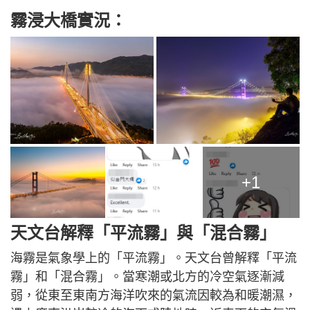
霧浸大橋實況：
+1
天文台解釋「平流霧」與「混合霧」
海霧是氣象學上的「平流霧」。天文台曾解釋「平流
霧」和「混合霧」。當寒潮或北方的冷空氣逐漸減
弱，從東至東南方海洋吹來的氣流因較為和暖潮濕，