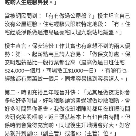
咗啲人生經驗畀我
。」
當被網民問到：「有冇做過公屋盤？」樓主坦言自己
沒有公屋經驗，住宅經驗只限於特定地段：「冇，住
宅經驗淨係做過港島區豪宅同埋九龍站地鐵盤。」
樓主直言，保安這份工作其實也有意想不到的兩大優
勢：第一、起薪點高且請人容易：「做保安好處，保
安嘅起薪點比一般行業都要高（最高做過日班住宅
$24,000一個月，商場散工$1000一日），有啲冇乜
經驗都有兩萬蚊一個月，同埋容易搵到容易請人。」
第二、時間充裕且年輕晉升快：「尤其是做夜班你會
多咗好多時間，好啱嗰啲讀緊書過嚟做炒散嗰啲，會
好多時間畀你溫書，我做夜班嗰陣時都用夜班嘅時間
去研究美股嗰啲。返日頭就基本上冇乜自由時間，但
係時間會覺得充實啲，同埋後生升職機會好大，好容
易就升到副IC（副主管）或者IC（主管）位。」