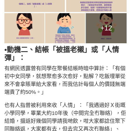
+12
•動機二、結帳「被搵老襯」或「人情
彈」：
有網民透露曾有同學在聚餐結帳時暗中算計：「有個
初中女同學，就想聚愈多次愈好，點解？吃飯埋單從
來不會拿賬單給大家看，而我估計每個人的價錢無端
端貴了約50%。」
也有人指曾被利用來收「人情」：「我遇過好Ｘ街嘅
小學同學，畢業大約10年後（中間完全冇聯絡），佢
結婚，搵返好幾個同學請我哋飲，咁大家都諗住聚下
同聯絡返，大家都有去，但去完又再次冇聯絡」、