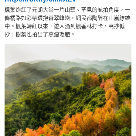
楓葉炸紅了元朗大棠一片山頭。罕見的航拍角度，一
條橘路如彩帶環抱蒼翠峰巒，網民都陶醉在山嵐繚繞
中。楓葉轉紅以來，遊人湧到楓香林打卡，高抄低
抄，樹葉也拍出了燕瘦環肥。