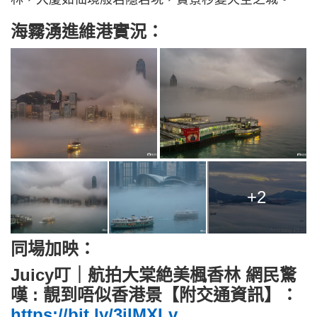
海霧湧進維港實況：
+2
同場加映：
Juicy叮｜航拍大棠絶美楓香林 網民驚
嘆 : 靚到唔似香港景【附交通資訊】：
https://bit.ly/3ilMXLv