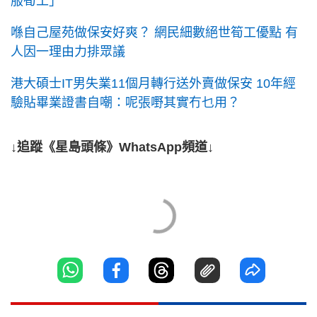
服筍工」
喺自己屋苑做保安好爽？ 網民細數絕世筍工優點 有
人因一理由力排眾議
港大碩士IT男失業11個月轉行送外賣做保安 10年經
驗貼畢業證書自嘲：呢張嘢其實冇乜用？
↓追蹤《星島頭條》WhatsApp頻道↓