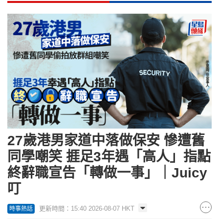
27歲港男家道中落做保安 慘遭舊
同學嘲笑 捱足3年遇「高人」指點
終辭職宣告「轉做一事」｜Juicy
叮
更新時間：15:40 2026-08-07 HKT
時事熱話