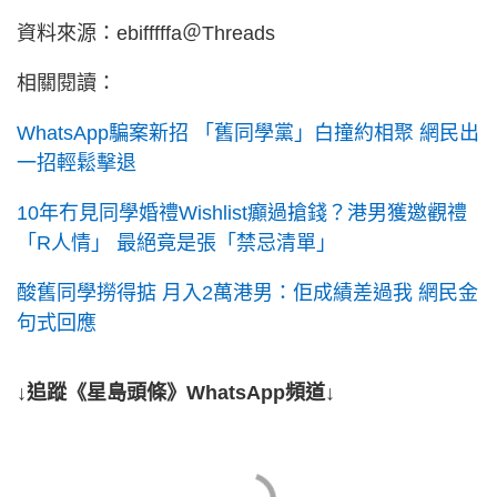
資料來源：ebifffffa＠Threads
相關閱讀：
WhatsApp騙案新招 「舊同學黨」白撞約相聚 網民出
一招輕鬆擊退
10年冇見同學婚禮Wishlist癲過搶錢？港男獲邀觀禮
「R人情」 最絕竟是張「禁忌清單」
酸舊同學撈得掂 月入2萬港男：佢成績差過我 網民金
句式回應
↓追蹤《星島頭條》WhatsApp頻道↓