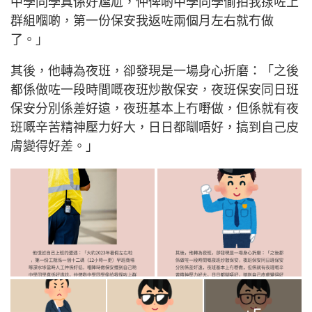
中學同學真係好尷尬，仲俾啲中學同學偷拍我揼咗上
群組嗰啲，第一份保安我返咗兩個月左右就冇做
了。」
其後，他轉為夜班，卻發現是一場身心折磨：「之後
都係做咗一段時間嘅夜班炒散保安，夜班保安同日班
保安分別係差好遠，夜班基本上冇嘢做，但係就有夜
班嘅辛苦精神壓力好大，日日都瞓唔好，搞到自己皮
膚變得好差。」