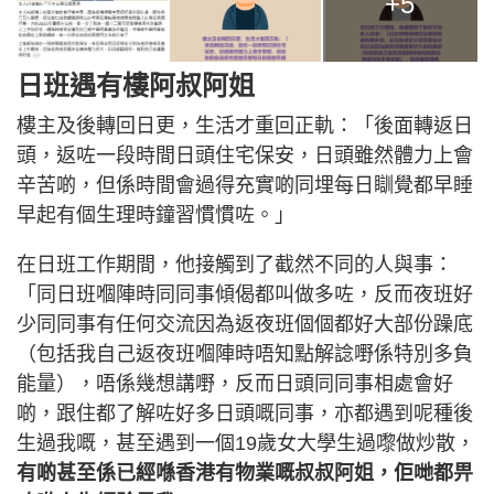
+5
日班遇有樓阿叔阿姐
樓主及後轉回日更，生活才重回正軌：「後面轉返日
頭，返咗一段時間日頭住宅保安，日頭雖然體力上會
辛苦啲，但係時間會過得充實啲同埋每日瞓覺都早睡
早起有個生理時鐘習慣慣咗。」
在日班工作期間，他接觸到了截然不同的人與事：
「同日班嗰陣時同同事傾偈都叫做多咗，反而夜班好
少同同事有任何交流因為返夜班個個都好大部份躁底
（包括我自己返夜班嗰陣時唔知點解諗嘢係特別多負
能量），唔係幾想講嘢，反而日頭同同事相處會好
啲，跟住都了解咗好多日頭嘅同事，亦都遇到呢種後
生過我嘅，甚至遇到一個19歲女大學生過嚟做炒散，
有啲甚至係已經喺香港有物業嘅叔叔阿姐，佢哋都畀