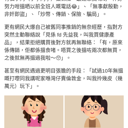
努力咁搵晒以前全班人嘅電話😂」、「無事獻殷勤，
非奸即盜」、「炒幣、傳銷、保險、騙局」。
更有網民大爆自己被舊同事推銷的無奈經歷，指對方
突然主動聯絡說「見係 fd 先益我，叫我買健康產
品」，結果拒絕購買後對方就再無聯絡：「有，原來
係傳銷，佢都係搵食啫。唔買之後搵咗兩次都無買，
之後就無再搵過我啦～🥺」。
甚至有網民遇過更明目張膽的手段：「試過10年無搵
嘅打嚟同我講呢家喺灣仔賣倫敦金，叫我拎幾皮（幾
萬元）玩下」。