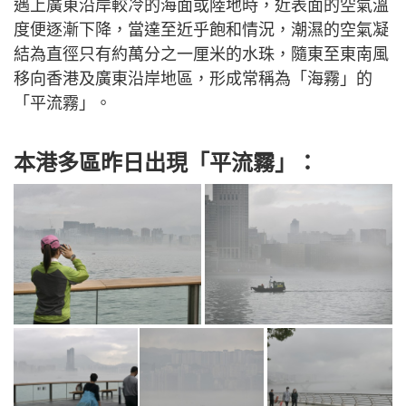
遇上廣東沿岸較冷的海面或陸地時，近表面的空氣溫
度便逐漸下降，當達至近乎飽和情況，潮濕的空氣凝
結為直徑只有約萬分之一厘米的水珠，隨東至東南風
移向香港及廣東沿岸地區，形成常稱為「海霧」的
「平流霧」。
本港多區昨日出現「平流霧」：