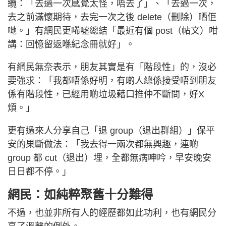
纜：「去過一次感覺太怪，唔去了」、「去過一次，
去之前滿懷期待，去完一次之後 delete（刪除）晒佢
哋。」有網民更唏噓總結「最近有個 post（帖文）咁
講：回憶留返喺紀念冊就好」。
有網民無奈表示，朋友其實是有「階段性」的，沒必
要強求：「我都唔係好明，有啲人總係接受唔到朋友
係有階段性，已經用啲垃圾藉口推仲不斷問，好X
煩。」
更有過來人分享自己「退 group（退出群組）」保平
安的果斷做法：「我去得一兩次都無興趣，連啲
group 都 cut（退出）埋，全都無病呻吟，早安晚安
日日都不停。」
網民：如純粹聚舊十分難得
不過，也並非所有人的經歷都如此功利，也有網民分