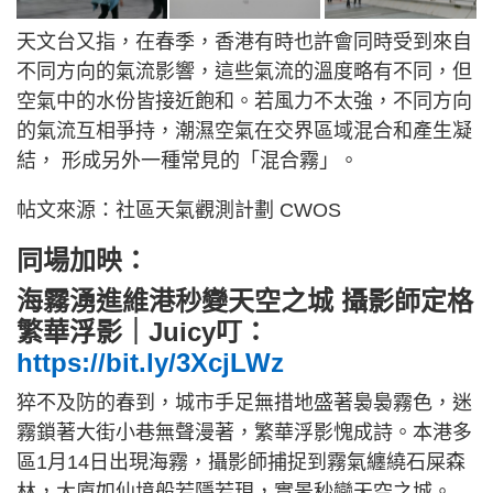
天文台又指，在春季，香港有時也許會同時受到來自
不同方向的氣流影響，這些氣流的溫度略有不同，但
空氣中的水份皆接近飽和。若風力不太強，不同方向
的氣流互相爭持，潮濕空氣在交界區域混合和產生凝
結， 形成另外一種常見的「混合霧」。
帖文來源：社區天氣觀測計劃 CWOS
同場加映：
海霧湧進維港秒變天空之城 攝影師定格
繁華浮影｜Juicy叮：
https://bit.ly/3XcjLWz
猝不及防的春到，城市手足無措地盛著裊裊霧色，迷
霧鎖著大街小巷無聲漫著，繁華浮影愧成詩。本港多
區1月14日出現海霧，攝影師捕捉到霧氣纏繞石屎森
林，大廈如仙境般若隱若現，實景秒變天空之城。