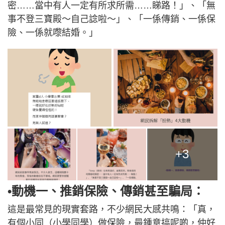
密……當中有人一定有所求所需……睇路！」、「無
事不登三寶殿～自己諗啦～」、「一係傳銷、一係保
險、一係就嚟結婚。」
+3
•動機一、推銷保險、傳銷甚至騙局：
這是最常見的現實套路，不少網民大感共鳴：「真，
有個小同（小學同學）做保險，最鍾意搞呢啲，仲好