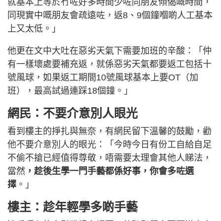
就基本上等於冇咗好多時間少咗同朋友傾偈嘅時間，
同現實中嘅朋友會疏遠咗，返8、9個鐘嗰啲人工基本
上又太低。」
他更在文中大吐在惡劣天氣下需要加班的辛酸：「仲
有一樣壞處要補充返，就係惡劣天氣都要返工包括十
號風球，如果返工期間10號風球基本上要OT（加
班），最高試過連踩18個鐘。」
網民：不要介意別人眼光
看到樓主的掙扎與無奈，有網民留下溫馨的鼓勵，勸
他不要介意別人的眼光：「今時今日有份工自給自足
不偷不搶已經值得尊敬，唔需要太理會其他人睇法，
當然
，趁後生學一門手藝都係好事，你會多咗選
擇
。」
樓主：趁年輕學多啲手藝