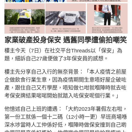
家業破產投身保安 遇舊同學遭偷拍嘲笑
樓主今天（7日）在社交平台Threads以「保安」為
題，細訴自己27歲便做了3年保安員的感想。
樓主先分享自己入行的無奈背景：「本人疫情之前屋
企做飲食行業生意，因為疫情期間生意唔好屋企破咗
產，跟住自己又冇學歷，唔知做乜咁就嗰陣時就去咗
考保安牌結果啱啱開始就踏入咗保安呢個行業。」
他憶述自己上班的遭遇：「大約2023年暑假左右啦，
第一份工就係一個十二碼（12小時一更）早班商場喺
深水埗當時人工仲係好低，嗰陣時做保安撞到自己啲