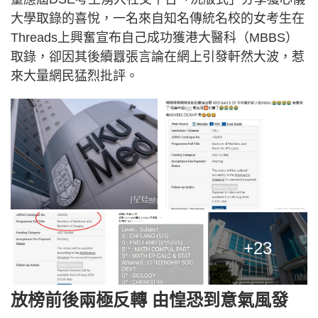
大學取錄的喜悅，一名來自知名傳統名校的女考生在
Threads上興奮宣布自己成功獲港大醫科（MBBS）
取錄，卻因其後續囂張言論在網上引發軒然大波，惹
來大量網民猛烈批評。
+23
放榜前後兩極反轉 由惶恐到意氣風發