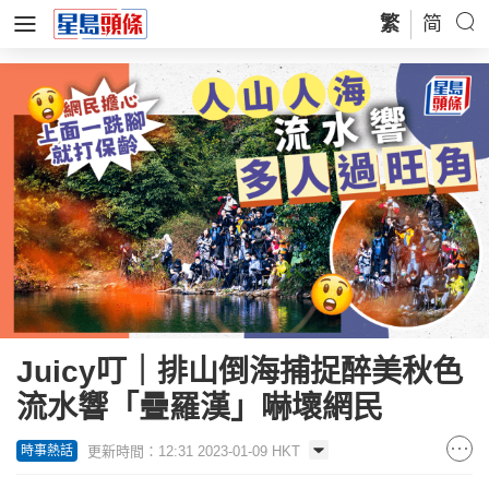
繁
简
Juicy叮｜排山倒海捕捉醉美秋色
流水響「疊羅漢」嚇壞網民
更新時間：12:31 2023-01-09 HKT
時事熱話