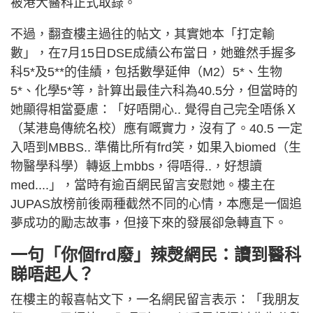
被港大醫科正式取錄。
不過，翻查樓主過往的帖文，其實她本「打定輸
數」，在7月15日DSE成績公布當日，她雖然手握多
科5*及5**的佳績，包括數學延伸（M2）5*、生物
5*、化學5*等，計算出最佳六科為40.5分，但當時的
她顯得相當憂慮：「好唔開心.. 覺得自己完全唔係Ｘ
（某港島傳統名校）應有嘅實力，沒有了。40.5 一定
入唔到MBBS.. 準備比所有frd笑，如果入biomed（生
物醫學科學）轉返上mbbs，得唔得..，好想讀
med....」，當時有逾百網民留言安慰她。樓主在
JUPAS放榜前後兩種截然不同的心情，本應是一個追
夢成功的勵志故事，但接下來的發展卻急轉直下。
一句「你個frd廢」辣㷫網民：讀到醫科
睇唔起人？
在樓主的報喜帖文下，一名網民留言表示：「我朋友