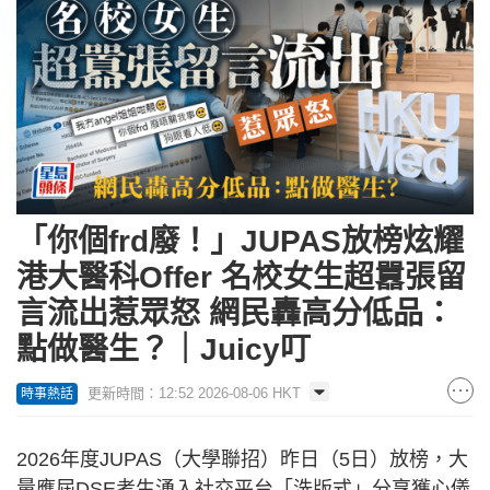
「你個frd廢！」JUPAS放榜炫耀
港大醫科Offer 名校女生超囂張留
言流出惹眾怒 網民轟高分低品：
點做醫生？｜Juicy叮
更新時間：12:52 2026-08-06 HKT
時事熱話
2026年度JUPAS（大學聯招）昨日（5日）放榜，大
量應屆DSE考生湧入社交平台「洗版式」分享獲心儀