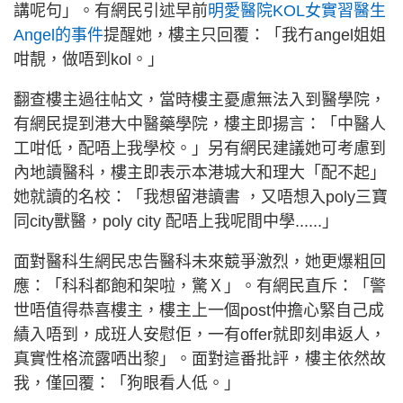
講呢句」。有網民引述早前
明愛醫院KOL女實習醫生
Angel的事件
提醒她，樓主只回覆：「我冇angel姐姐
咁靚，做唔到kol。」
翻查樓主過往帖文，當時樓主憂慮無法入到醫學院，
有網民提到港大中醫藥學院，樓主即揚言：「中醫人
工咁低，配唔上我學校。」另有網民建議她可考慮到
內地讀醫科，樓主即表示本港城大和理大「配不起」
她就讀的名校：「我想留港讀書 ，又唔想入poly三寶
同city獸醫，poly city 配唔上我呢間中學......」
面對醫科生網民忠告醫科未來競爭激烈，她更爆粗回
應：「科科都飽和架啦，驚Ｘ」。有網民直斥：「警
世唔值得恭喜樓主，樓主上一個post仲擔心緊自己成
績入唔到，成班人安慰佢，一有offer就即刻串返人，
真實性格流露哂出黎」。面對這番批評，樓主依然故
我，僅回覆：「狗眼看人低。」