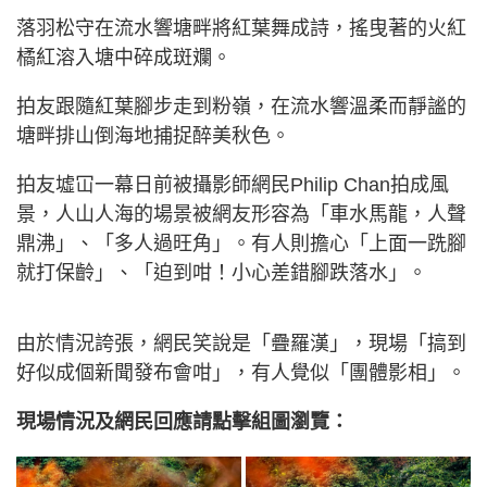
落羽松守在流水響塘畔將紅葉舞成詩，搖曳著的火紅
橘紅溶入塘中碎成斑斕。
拍友跟隨紅葉腳步走到粉嶺，在流水響溫柔而靜謐的
塘畔排山倒海地捕捉醉美秋色。
拍友墟冚一幕日前被攝影師網民Philip Chan拍成風
景，人山人海的場景被網友形容為「車水馬龍，人聲
鼎沸」、「多人過旺角」。有人則擔心「上面一跣腳
就打保齡」、「迫到咁！小心差錯腳跌落水」。
由於情況誇張，網民笑說是「疊羅漢」，現場「搞到
好似成個新聞發布會咁」，有人覺似「團體影相」。
現場情況及網民回應請點擊組圖瀏覽：