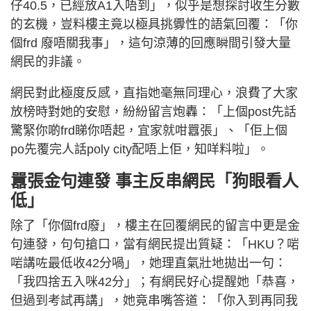
仔40.5，已經放A1入唔到」，似乎是想探討收生分數
的玄機，豈料樓主竟以極具挑釁性的語氣回覆：「你
個frd 廢唔關我事」，這句涼薄的回應瞬間引發大量
網民的非議。
網民對此極度反感，直指她毫無同理心，浪費了大家
放榜時對她的安慰，紛紛留言炮轟：「上個post先話
驚緊你啲frd睇你唔起，宜家就咁囂張」、「佢上個
po先覆完人話poly city配唔上佢，知咩料啦」。
囂張金句連發 事主反串網民「狗眼看人
低」
除了「你個frd廢」，樓主在回覆網民的留言中更是金
句連發，句句搶口，當有網民提出質疑：「HKU？啱
啱講咗最低收42分喎」，她理直氣壯地拋出一句：
「我四捨五入咪42分」；有網民好心提醒她「恭喜，
但過到考試再講」，她竟串嘴答道：「你入到再同我