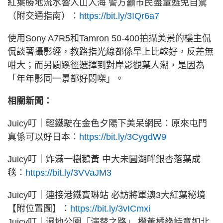
紅葉勝地流水響人山人海 警方籲市民盡量避免自駕
（附交通指南）：
https://bit.ly/3IQr6a7
使用Sony A7R5和Tamron 50-400拍攝美景的樓主侃
侃談著攝影經，教路指光線都係早上比較好，反差無
咁大；而另闢蹊徑選擇到對岸影觀葉人潮，是因為
「年年影同一景都好悶㗎」。
相關新聞：
Juicy叮｜輕鐵駛在金色夕陽下美呆網民：原來屯門
真係可以好日本：
https://bit.ly/3CygdW9
Juicy叮｜炸滿一樹鵝黃 中大未圓湖畔銀杏落葉成
毯：
https://bit.ly/3VVaJM3
Juicy叮｜連接港鐵寶琳站 必訪將軍澳3大紅葉秘境
【附位置圖】：
https://bit.ly/3vICmxi
Juicy叮｜濕地公園「演替之路」 橙黃橘綠詩意如北