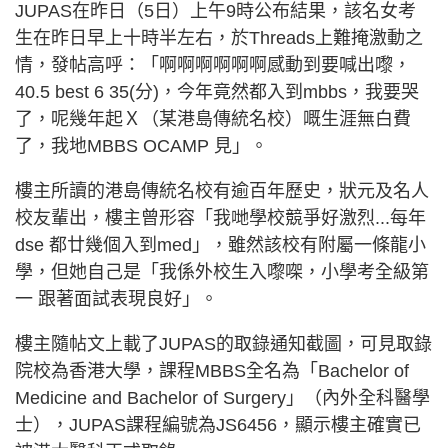
JUPAS在昨日（5日）上午9時公布結果，該名女考
生在昨日早上十時半左右，於Threads上難掩激動之
情，發帖高呼：「啊啊啊啊啊啊感動到要喊出嚟，
40.5 best 6 35(分)，今年竟然都入到mbbs，我要哭
了，呢幾年起Ｘ（某港島傳統名校）嘅生涯無白費
了，我地MBBS OCAMP 見」。
樓主所讀的港島傳統名校有逾百年歷史，狀元及名人
校友輩出，樓主曾形容「我哋學校競爭好激烈...每年
dse 都廿幾個入到med」，雖然該校有附屬一條龍小
學，但她自己是「我係外校生入嚟㗎，小學考全級第
一 跟著面試表現良好」。
樓主隨帖文上載了JUPAS的取錄通知截圖，可見取錄
院校為香港大學，課程MBBS全名為「Bachelor of
Medicine and Bachelor of Surgery」（內外全科醫學
士），JUPAS課程編號為JS6456，顯示樓主確實已