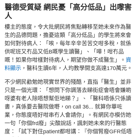
醫德受質疑 網民憂「高分低品」出嚟害
人
樓主的態度，令大批網民將焦點轉移至她未來作為醫
生的品德問題，擔憂這類「高分低品」的學生將來會
如何對待病人：「唉，每年辛辛苦苦交咁多稅，就係
供呢班又冇品又低B嘅學生讀醫」、「嘩！咁冇品
嘅！如果你咁樣對待病人，期望你做不成醫生」。
資
料顯示
，醫科生讀6年，人均教學開支高達170萬元。
不少網民勸勉她現實世界的殘酷，直指「醫生」並非
只是一個光環：「想問下你調落去睇街症會唔會嫌啲
呀婆有老人除唔想幫佢地睇？」、「醫科唔係只係讀
書，真係要去醫院做嘢，on call 36... 就算你畢咗
業，你態度唔好咁串冇人會請你」。有網民亦模仿她
一句「你個frd廢」尖酸說話，諷刺她未來的行醫態
度：「試下對住patient都咁講：『你個腎廢GFR低唔