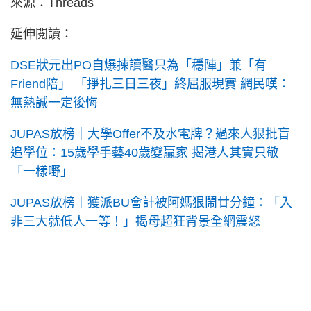
來源：Threads
延伸閱讀：
DSE狀元出PO自爆揀讀醫只為「穩陣」兼「有
Friend陪」 「掙扎三日三夜」終屈服現實 網民嘆：
無熱誠一定後悔
JUPAS放榜｜大學Offer不及水電牌？過來人狠批盲
追學位：15歲學手藝40歲變贏家 揭港人其實只敬
「一樣嘢」
JUPAS放榜｜獲派BU會計被阿媽狠鬧廿分鐘：「入
非三大就低人一等！」揭母超狂背景全網震怒