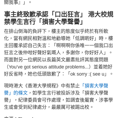
關我事』」。
事主終致歉承認「口出狂言」 港大校規
禁學生言行「損害大學聲譽」
在排山倒海的負評下，樓主的態度似乎終於有所軟
化，當有網民相對溫和地勸導她「低調啲好」時，樓
主回覆承認自己失言：「啊啊啊你係唯一一個我口出
狂言之後仲咁好聲好氣嘅人，多謝你，你好好人」。
而面對另一位網民以長篇英文嚴肅批評其態度問題
（You’ve got serious attitude problems...）並着她好
好反省時，她也低頭致歉了：「ok sorry :( see u」。
現時港大《香港大學規程》中有禁止
「損害大學聲
譽」的條文
，如學生言行被投訴涉及「損害大學聲
譽」，紀律委員會可作處理，如調查後屬實，涉事學
生或會受到紀律處分，最嚴厲可被踢出校。