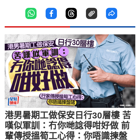
港男暑期工做保安日行30層樓 苦
嘆似軍訓：冇你哋諗得咁好做 前
輩傳授搵筍工心得：你唔識揀盤