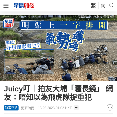
繁
简
Juicy叮｜拍友大埔「曬長鏡」 網
友：唔知以為飛虎隊捉重犯
更新時間：15:26 2023-01-02 HKT
時事熱話