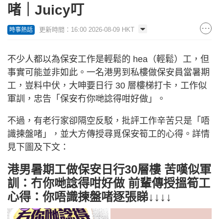
啫｜Juicy叮
更新時間：16:00 2026-08-09 HKT
時事熱話
不少人都以為保安工作是輕鬆的 hea（輕鬆）工，但
事實可能並非如此。一名港男到私樓做保安員當暑期
工，豈料中伏，大呻要日行 30 層樓梯打卡，工作似
軍訓，忠告「保安冇你哋諗得咁好做」。
不過，有老行家卻隔空反駁，批評工作辛苦只是「唔
識揀盤啫」，並大方傳授尋覓保安筍工的心得。詳情
見下圖及下文：
港男暑期工做保安日行30層樓 苦嘆似軍
訓：冇你哋諗得咁好做 前輩傳授搵筍工
心得：你唔識揀盤啫逐張睇↓↓↓↓