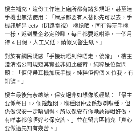
樓主補充，這份工作連上廁所都有諸多規矩，甚至連
手機也無法使用：「屙尿都要有人替你先可以去，手
機訊號畀 cctv（閉路電視） 機搶晒，同冇得玩手機
一樣，返到屋企必定秒瞓，每日都要返咁滯，一個月
得 4 日假，人工又低，請假又醫生紙。」
對於有網民疑惑「手機玩唔到仲唔走，傻豬」，樓主
澄清指公司規矩其實並非如此嚴苛，純粹是位置問
題：「佢俾帶耳機加玩手機，純粹佢俾個 X 位我，冇
訊號。」
樓主最後無奈總結，保安絕非如想像般輕鬆：「最主
要係每日 12 個鐘超悶，嗰種悶仲要係想瞓嗰種，但
係做保安一定唔瞓得。所以保安冇你哋諗得咁好做，
有咩事都係唔好考保安牌。」並在留言區補充「真心
要做過先知有幾苦。」