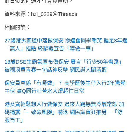
對日後的前途才有實質幫助。
資料來源：hzl_0229＠Threads
相關閱讀：
27歲港男家道中落做保安 慘遭舊同學嘲笑 捱足3年遇
「高人」指點 終辭職宣告「轉做一事」
18歲DSE生霸氣宣布做保安 豪言「行少50年彎路」
被嘲浪費青春一句話神反擊 網民讚人間清醒
保安員真係「冇嘢做」？ 高學歷後生仔入行3年驚覺
中伏 實Q同行吐苦水大爆超忙日常
港女貪輕鬆想入行做保安 過來人踢爆無冷氣常態 加
碼揭露「一致命風險」嚇退 網民識貨狂推另一「舒
服筍工」