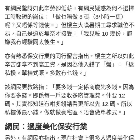
有網民驚訝如此辛勞卻低薪，有網民疑惑為何不選擇
工時較短的崗位：「做乜唔做 8 碼（8小時一更）
呢？又唔係等錢使。」但樓主大嘆暑期工尋求職位不
易，自己是迫於無奈才接受：「我見咗 10 幾份，都
嫌我冇經驗同太後生。」
亦有熟悉保安行業的同行留言指出，樓主之所以如此
辛苦卻拿不到高工資，是因為他入錯了「盤」：「返
私樓。單棟式嘅。多數冇乜錢。」
該網民更教路指：「要多錢一定係商廈先多錢。因為
你要多錢。即係每一戶要收多啲管理費。仲要 12
碼。其實都知道冇咁多錢請看更所以先 12 碼。所以
私樓係最小錢。做就做豪宅區。唔會做單棟式。」
網民：過度美化保安行業
另外，有網民亦指出，現在社會上很多人過度美化保