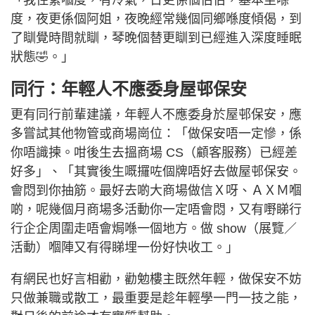
度，夜更係個阿姐，夜晚經常幾個同鄉喺度傾偈，到
了瞓覺時間就瞓，琴晚個替更瞓到已經進入深度睡眠
狀態🤣。」
同行：年輕人不應委身屋邨保安
更有同行前輩建議，年輕人不應委身於屋邨保安，應
多嘗試其他物管或商場崗位：「做保安唔一定慘，係
你唔識揀。咁後生去搵商場 CS（顧客服務）已經差
好多」、「其實後生嘅攞咗個牌唔好去做屋邨保安。
會悶到你抽筋。最好去啲大商場做信Ｘ呀、ＡＸＭ嗰
啲，呢幾個月商場多活動你一定唔會悶，又有嘢睇行
行企企周圍走唔會焗喺一個地方。做 show（展覽／
活動）嗰陣又有得睇埋一份好快收工。」
有網民也好言相勸，勸勉樓主既然年輕，做保安不妨
只做兼職或散工，最重要是趁年輕學一門一技之能，