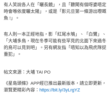
有人笑說各人在「曬長鏡」，且「聽聞有個呀婆唔定
時會喺依度曬太陽」，或是「影元旦第一條游出嚟嘅
魚 !」。
有人則一本正經地指，影「紅尾水鴝」、「白鷺」、
「大埔多鳥，現在冬季可能有些罕見的北面下來過冬
的鳥可以見到吧」。另有網友指「唔知以為飛虎隊捉
重犯」。
帖文來源：大埔 TAI PO
《星島頭條》APP經已推出最新版本，請立即更新，
瀏覽更精彩內容：
https://bit.ly/3yLrgYZ