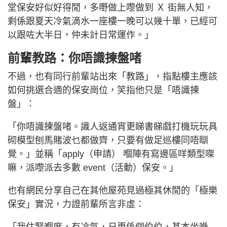
堂保安好似好得閒，多嘢做上嚟做到 Ｘ 街無人知，
剩係跟夏天冷氣滴水一座樓一晚可以幾十單，已經可
以跟咗大半日，仲未計日常運作。」
前輩教路：你唔識揀盤啫
不過，也有同行前輩站出來「教路」，指點樓主應該
如何挑選合適的保安崗位，笑指他只是「唔識揀
盤」：
「你唔識揀盤啫。識人返通宵更睇書睇戲打機玩玩具
砌模型刨馬賭波乜都做齊，只要有做足巡樓同唔瞓
覺。」並稱「apply（申請） 嗰陣有寫邊區咩類型㗎
嘛，派嚟派去多數 event（活動）保安。」
也有網民分享自己在其他屋苑見過極其休閒的「極樂
保安」實況，力證前輩所言非虛：
「我住緊嗰度，有冷氣，日更係個伯伯，基本坐喺