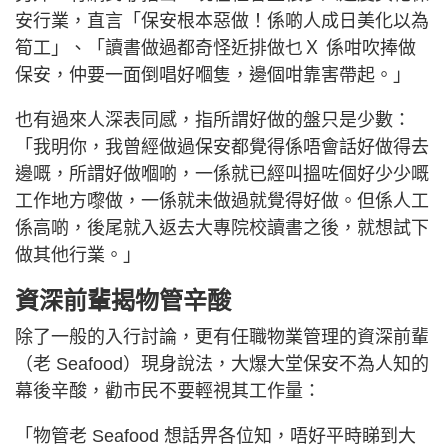
安行業，直言「保安根本惡做！係啲人成日美化以為
筍工」、「讀書做過都奇怪近排做乜Ｘ 係咁吹捧做
保安，仲要一面倒唱好嗰隻，邊個咁靠害帶起。」
也有過來人深表同感，指所謂好做的盤只是少數：
「我明你，我曾經做過保安都覺得係唔會話好做得去
邊嘅，所謂好做嗰啲，一係就已經叫搵咗個好少少嘅
工作地方嚟做，一係就未做過就覺得好做。但係人工
係高啲，後尾就入返去大專院校讀書之後，就想試下
做其他行業。」
資深前輩揭物管辛酸
除了一般的入行討論，更有任職物業管理的資深前輩
（老 Seafood）現身說法，大爆大堂保安不為人知的
幕後辛酸，勸市民不要輕視其工作量：
「物管老 Seafood 想話畀各位知，唔好平時睇到大