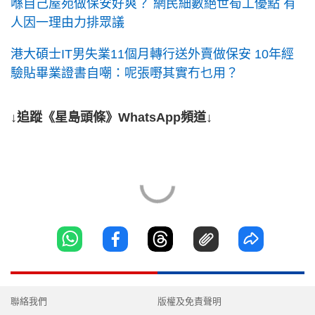
喺自己屋苑做保安好爽？ 網民細數絕世筍工優點 有
人因一理由力排眾議
港大碩士IT男失業11個月轉行送外賣做保安 10年經
驗貼畢業證書自嘲：呢張嘢其實冇乜用？
↓追蹤《星島頭條》WhatsApp頻道↓
聯絡我們
版權及免責聲明