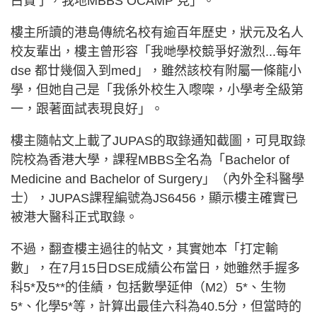
白費了，我地MBBS OCAMP 見」。
樓主所讀的港島傳統名校有逾百年歷史，狀元及名人
校友輩出，樓主曾形容「我哋學校競爭好激烈...每年
dse 都廿幾個入到med」，雖然該校有附屬一條龍小
學，但她自己是「我係外校生入嚟㗎，小學考全級第
一，跟著面試表現良好」。
樓主隨帖文上載了JUPAS的取錄通知截圖，可見取錄
院校為香港大學，課程MBBS全名為「Bachelor of
Medicine and Bachelor of Surgery」（內外全科醫學
士），JUPAS課程編號為JS6456，顯示樓主確實已
被港大醫科正式取錄。
不過，翻查樓主過往的帖文，其實她本「打定輸
數」，在7月15日DSE成績公布當日，她雖然手握多
科5*及5**的佳績，包括數學延伸（M2）5*、生物
5*、化學5*等，計算出最佳六科為40.5分，但當時的