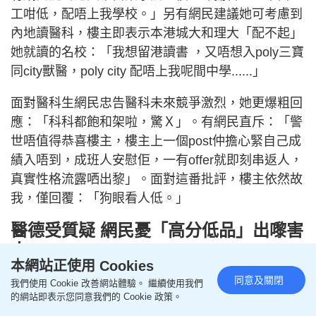
工咁低，配唔上我學校。」另有網民建議她可考慮到
內地讀醫科，樓主即表示本港城大和理大「配不起」
她就讀的名校：「我想留港讀書 ，又唔想入poly三寶
同city獸醫，poly city 配唔上我呢間中學......」
面對醫科生網民忠告醫科未來競爭激烈，她更爆粗回
應：「科科都飽和架啦，驚Ｘ」。有網民直斥：「警
世唔值得恭喜樓主，樓主上一個post仲擔心緊自己成
績入唔到，成班人安慰佢，一有offer就即刻串返人，
真實性格流露哂出黎」。面對這番批評，樓主依然故
我，僅回覆：「狗眼看人低。」
醫德受質疑 網民憂「高分低品」出嚟害
人
本網站正使用 Cookies
樓主的態度，令大批網民將焦點轉移至她未來作為醫
同意及關閉
我們使用 Cookie 改善網站體驗。 繼續使用我們
生的品德問題，擔憂這類「高分低品」的學生將來會
的網站即表示您同意我們的 Cookie 政策。
如何對待病人：「唉，每年辛辛苦苦交咁多稅，就係