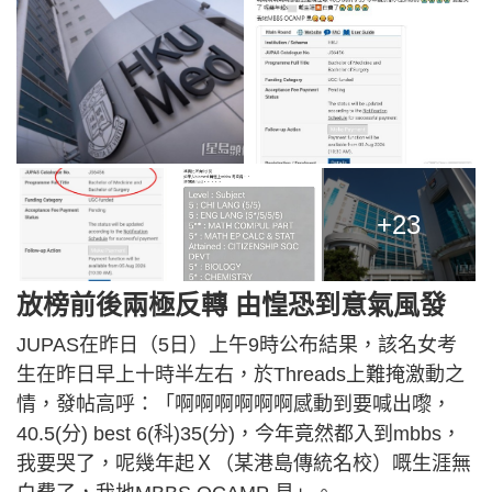
+23
放榜前後兩極反轉 由惶恐到意氣風發
JUPAS在昨日（5日）上午9時公布結果，該名女考
生在昨日早上十時半左右，於Threads上難掩激動之
情，發帖高呼：「啊啊啊啊啊啊感動到要喊出嚟，
40.5(分) best 6(科)35(分)，今年竟然都入到mbbs，
我要哭了，呢幾年起Ｘ（某港島傳統名校）嘅生涯無