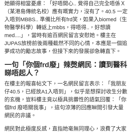
她顯得相當憂慮：「好唔開心.. 覺得自己完全唔係Ｘ
（某港島傳統名校）應有嘅實力，沒有了。40.5 一定
入唔到MBBS.. 準備比所有frd笑，如果入biomed（生
物醫學科學）轉返上mbbs，得唔得..，好想讀
med....」，當時有逾百網民留言安慰她。樓主在
JUPAS放榜前後兩種截然不同的心情，本應是一個追
夢成功的勵志故事，但接下來的發展卻急轉直下。
一句「你個frd廢」辣㷫網民：讀到醫科
睇唔起人？
在樓主的報喜帖文下，一名網民留言表示：「我朋友
仔40.5，已經放A1入唔到」，似乎是想探討收生分數
的玄機，豈料樓主竟以極具挑釁性的語氣回覆：「你
個frd 廢唔關我事」，這句涼薄的回應瞬間引發大量
網民的非議。
網民對此極度反感，直指她毫無同理心，浪費了大家