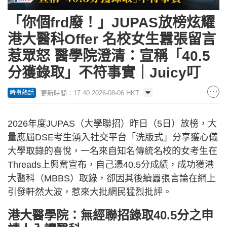
「你個frd廢！」JUPAS放榜炫耀
港大醫科Offer 名校女生囂張留言
惹眾怒 醫學院澄清：宣稱「40.5
分獲錄取」不符事實｜Juicy叮
更新時間：17:40 2026-08-06 HKT
時事熱話
2026年度JUPAS（大學聯招）昨日（5日）放榜，大
量應屆DSE考生湧入社交平台「洗版式」分享獲心儀
大學取錄的喜悅，一名來自知名傳統名校的女考生在
Threads上興奮宣布，自己憑40.5分成績，成功獲港
大醫科（MBBS）取錄，卻因其後續囂張言論在網上
引發軒然大波，惹來大批網民猛烈批評。
港大醫學院：無經聯招錄取40.5分之申