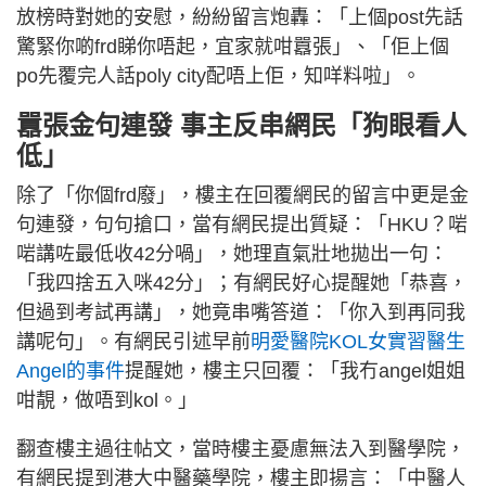
放榜時對她的安慰，紛紛留言炮轟：「上個post先話
驚緊你啲frd睇你唔起，宜家就咁囂張」、「佢上個
po先覆完人話poly city配唔上佢，知咩料啦」。
囂張金句連發 事主反串網民「狗眼看人
低」
除了「你個frd廢」，樓主在回覆網民的留言中更是金
句連發，句句搶口，當有網民提出質疑：「HKU？啱
啱講咗最低收42分喎」，她理直氣壯地拋出一句：
「我四捨五入咪42分」；有網民好心提醒她「恭喜，
但過到考試再講」，她竟串嘴答道：「你入到再同我
講呢句」。有網民引述早前
明愛醫院KOL女實習醫生
Angel的事件
提醒她，樓主只回覆：「我冇angel姐姐
咁靚，做唔到kol。」
翻查樓主過往帖文，當時樓主憂慮無法入到醫學院，
有網民提到港大中醫藥學院，樓主即揚言：「中醫人