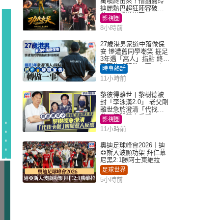
萬喚終出來！偕劉嘉玲
迪麗熱巴超狂陣容破天
荒現身香港謝票
影視圈
8小時前
27歲港男家道中落做保
安 慘遭舊同學嘲笑 捱足
3年遇「高人」指點 終辭
職宣告「轉做一事」｜
時事熱話
Juicy叮
11小時前
黎彼得離世丨黎樹德被
封「李泳漢2.0」 老父剛
離世急於澄清「代找卡
數」傳聞惹人反感
影視圈
11小時前
奧迪足球峰會2026｜迪
亞斯入波顯功架 拜仁慕
尼黑2:1勝阿士東維拉
足球世界
5小時前