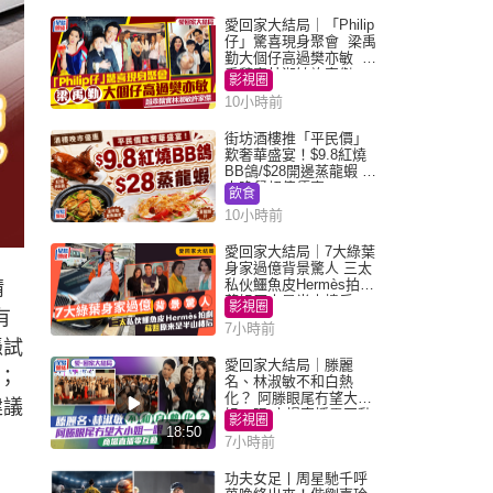
愛回家大結局｜「Philip
仔」驚喜現身聚會 梁禹
勤大個仔高過樊亦敏 超
乖黐實林淑敏許家傑
影視圈
10小時前
街坊酒樓推「平民價」
歎奢華盛宴！$9.8紅燒
BB鴿/$28開邊蒸龍蝦 3
大晚餐超值優惠
飲食
10小時前
愛回家大結局｜7大綠葉
身家過億背景驚人 三太
私伙鱷魚皮Hermès拍劇
請
蘇姐原來是半山樓后
影視圈
有
7小時前
憑試
愛回家大結局｜滕麗
；
名、林淑敏不和白熱
化？ 阿滕眼尾冇望大小
建議
姐一眼 商場直播零互動
影視圈
18:50
7小時前
功夫女足丨周星馳千呼