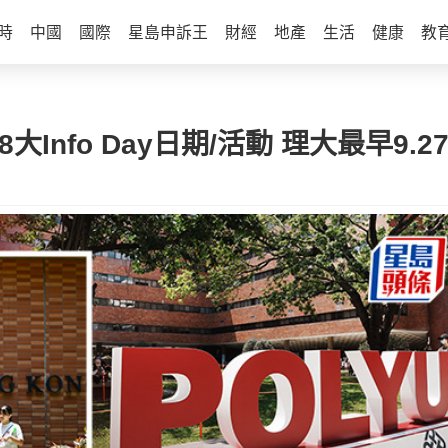
時
中國
國際
星島申訴王
財經
地產
生活
健康
教
大Info Day日期/活動 理大最早9