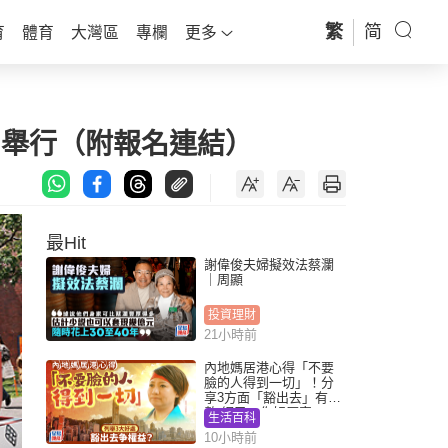
繁
简
育
體育
大灣區
專欄
更多
.27舉行（附報名連結）
最Hit
謝偉俊夫婦擬效法蔡瀾
｜周顯
投資理財
21小時前
內地媽居港心得「不要
臉的人得到一切」！分
享3方面「豁出去」有著
數 網民：你好厲害
生活百科
10小時前