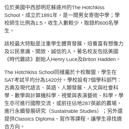
位於美國中西部明尼蘇達州的The Hotchkiss
School，成立於1891年，是一間男女寄宿中學；學
校師生比例為1:5，收生人數較少，取錄約600名學
生。
該校最大特點是注重學生體育發展，培養富有想像力
及公民意識、開放、誠信的人。著名校友包括美國
《時代雜誌》創始人Henry Luce及Briton Hadden。
The Hotchkiss School同樣屬於十校聯盟，學生在
SAT考試平均分為1420分。學校設有7個學科部門：
古典及現代語言、英語、人類發展、人文與社會科
學、數學與計算機科學、視覺與表演藝術、科學。學
生亦可進行國際交流，或前往佔地287英畝的農場，
進行永續發展研究（Sustainable Studies）；另外還
提供Classics Diploma、寫作等課程，讓學生尋找適
合方向。