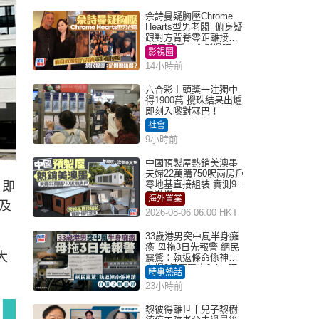
佘詩曼疑胸壓Chrome
Hearts型男老闆 俯身疑
跟對方背脊零距離接觸
網民驚呼：企側邊唔
影視圈
得？
14小時前
六合彩︱頭獎一注獨中
得1900萬 攪珠結果出爐
即刻入嚟對冧巴！
社會
9小時前
中國預製屋熱銷美澳墨
夫婦22萬購750呎兩房戶
零地基直接組裝 實測9個
，即
月激讚
海外置業
及
2026-08-06 06:00 HKT
33歲港男突中風半身癱
瘓 母拖3日先報警 網民
大
震驚：執返條命係神蹟
自爆2個惡習｜Juicy叮
時事熱話
23小時前
黎彼得離世丨兒子黎樹