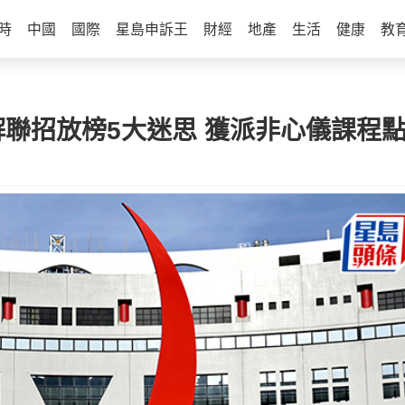
時
中國
國際
星島申訴王
財經
地產
生活
健康
教
拆解聯招放榜5大迷思 獲派非心儀課程