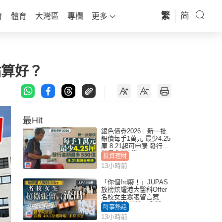
繁
简
育
體育
大灣區
專欄
更多
點算好？
最Hit
銀色債券2026｜新一批
銀債每手1萬元 最少4.25
厘 8.21起可申購 發行金
額最多550億
投資理財
13小時前
「你個frd廢！」JUPAS
放榜炫耀港大醫科Offer
名校女生囂張留言惹眾
怒 醫學院澄清：宣稱
時事熱話
「40.5分獲錄取」不符事
13小時前
實｜Juicy叮