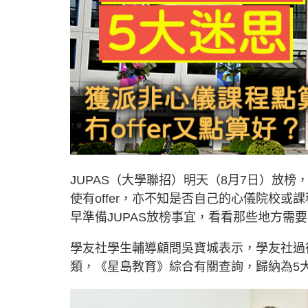
JUPAS（大學聯招）明天（8月7日）放
使有offer，亦不知是否自己的心儀院校
早準備JUPAS放榜事宜，看看那些地方需
學友社學生輔導顧問吳寶城表示，學友社過往
類，《星島教育》綜合有關查詢，歸納為5大