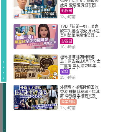
德停工陪老父走過最後
歲月 澄清經濟沒有困
難：傳聞有誇張成份
影視圈
02:44
13小時前
TVB「新聞一姐」陳嘉
欣罕失控極可愛 畀林超
英叫姐姐現魔性笑聲 自
嘲是姨姨獲網民激讚
影視圈
10小時前
檀島咖啡餅店回歸港
島！預告新店8月下旬太
古重開 年初結束80年歷
史灣仔總店
飲食
15小時前
外籍專才據報陸續回流
香港 鍾情低稅率不惜減
薪 帶動寫字樓豪宅及學
位競爭「香港已重現生
商業創科
機」
17小時前