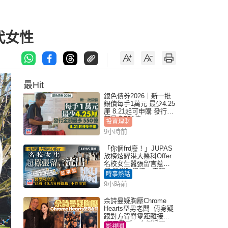
現代女性
最Hit
銀色債券2026｜新一批
銀債每手1萬元 最少4.25
厘 8.21起可申購 發行金
額最多550億
投資理財
9小時前
「你個frd廢！」JUPAS
放榜炫耀港大醫科Offer
名校女生囂張留言惹眾
怒 醫學院澄清：宣稱
時事熱話
「40.5分獲錄取」不符事
9小時前
實｜Juicy叮
佘詩曼疑胸壓Chrome
Hearts型男老闆 俯身疑
跟對方背脊零距離接觸
網民驚呼：企側邊唔
影視圈