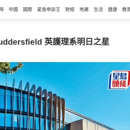
時
中國
國際
星島申訴王
財經
地產
生活
健康
教
Huddersfield 英護理系明日之星