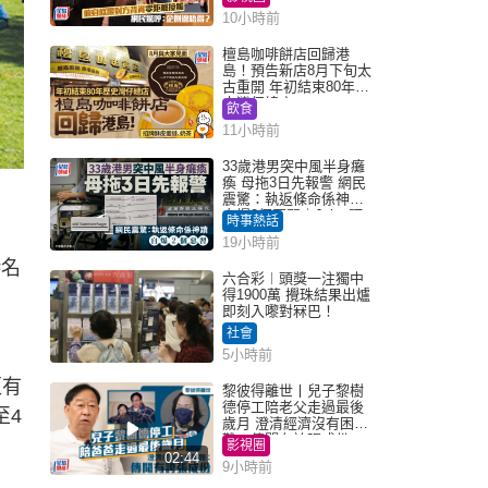
得？
10小時前
檀島咖啡餅店回歸港
島！預告新店8月下旬太
古重開 年初結束80年歷
史灣仔總店
飲食
11小時前
33歲港男突中風半身癱
瘓 母拖3日先報警 網民
震驚：執返條命係神蹟
自爆2個惡習｜Juicy叮
時事熱話
19小時前
港名
六合彩︱頭獎一注獨中
得1900萬 攪珠結果出爐
即刻入嚟對冧巴！
社會
5小時前
更有
黎彼得離世丨兒子黎樹
德停工陪老父走過最後
至4
歲月 澄清經濟沒有困
難：傳聞有誇張成份
影視圈
02:44
9小時前