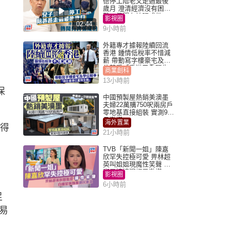
德停工陪老父走過最後
歲月 澄清經濟沒有困
難：傳聞有誇張成份
影視圈
02:44
9小時前
外籍專才據報陸續回流
香港 鍾情低稅率不惜減
薪 帶動寫字樓豪宅及學
位競爭「香港已重現生
商業創科
機」
13小時前
保
中國預製屋熱銷美澳墨
夫婦22萬購750呎兩房戶
零地基直接組裝 實測9個
月激讚
海外置業
取得
21小時前
TVB「新聞一姐」陳嘉
欣罕失控極可愛 畀林超
英叫姐姐現魔性笑聲 自
嘲是姨姨獲網民激讚
影視圈
6小時前
足
易