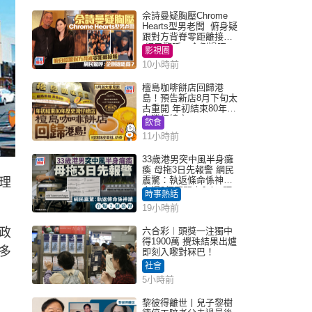
佘詩曼疑胸壓Chrome
Hearts型男老闆 俯身疑
跟對方背脊零距離接觸
網民驚呼：企側邊唔
影視圈
得？
10小時前
檀島咖啡餅店回歸港
島！預告新店8月下旬太
古重開 年初結束80年歷
史灣仔總店
飲食
11小時前
33歲港男突中風半身癱
瘓 母拖3日先報警 網民
震驚：執返條命係神蹟
理
自爆2個惡習｜Juicy叮
時事熱話
19小時前
政
六合彩︱頭獎一注獨中
得1900萬 攪珠結果出爐
多
即刻入嚟對冧巴！
社會
5小時前
黎彼得離世丨兒子黎樹