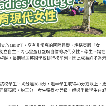
（下稱CLC）創立於1853年，享有非常高的國際聲譽，堪稱英版「女
獨立自主、內心豐盈且堅韌自信的現代女性。學生不論在
年均表現卓越，長期穩居英國學校排行榜前列，因此成為許多香
，該校學生平均分達38.6分，逾半學生取得40分或以上，
表現同樣亮眼，約三分一考生獲得A*等級，超過半數學生在3