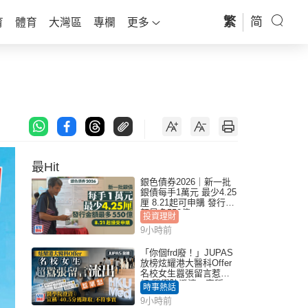
繁
简
育
體育
大灣區
專欄
更多
最Hit
銀色債券2026｜新一批
銀債每手1萬元 最少4.25
厘 8.21起可申購 發行金
額最多550億
投資理財
9小時前
「你個frd廢！」JUPAS
放榜炫耀港大醫科Offer
名校女生囂張留言惹眾
怒 醫學院澄清：宣稱
時事熱話
「40.5分獲錄取」不符事
9小時前
實｜Juicy叮