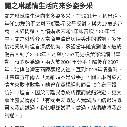
關之琳感情生活向來多姿多采
關之琳感情生活向來多姿多采，在1981年，初出道、
年僅19歲的關之琳不顧影星父母反對，與大17歲的富
商王國旌閃婚，可惜婚姻未滿1年即告吹。80年代
中，關之琳曾介入富商馬清偉與陳美琪的婚姻，多年
後她受訪時坦言深感後悔，承認當年確實對他人造成
傷害。到了2000年，她與小7歲的男模黃家諾譜出轟
動一時的姐弟戀，兩人於2004年分手；隨後在2007
年，她與台灣富商陳泰銘交往，直到2015年情變時，
才震撼宣布兩人「是離婚不是分手」。關之琳對於愛
情向來敢作敢為，她曾在亞視經典節目《今夜不設
防》中坦言，因父母離異急於成家而做錯決定，更大
膽吐露愛情觀：「有女朋友嘅男人我試過，結過婚嘅
男人我都試過，我乜嘢都試過、做過，結婚離婚我都
試過。」