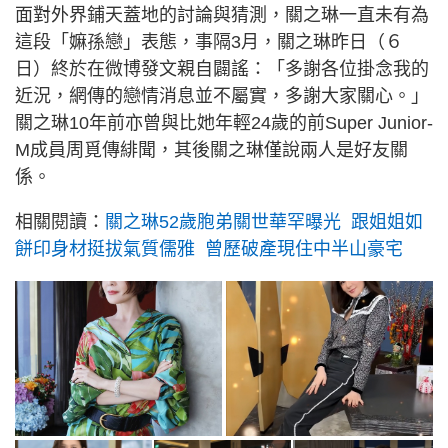
面對外界鋪天蓋地的討論與猜測，關之琳一直未有為
這段「嫲孫戀」表態，事隔3月，關之琳昨日（６
日）終於在微博發文親自闢謠：「多謝各位掛念我的
近況，網傳的戀情消息並不屬實，多謝大家關心。」
關之琳10年前亦曾與比她年輕24歲的前Super Junior-
M成員周覓傳緋聞，其後關之琳僅說兩人是好友關
係。
相關閱讀：
關之琳52歲胞弟關世華罕曝光 跟姐姐如
餅印身材挺拔氣質儒雅 曾歷破產現住中半山豪宅