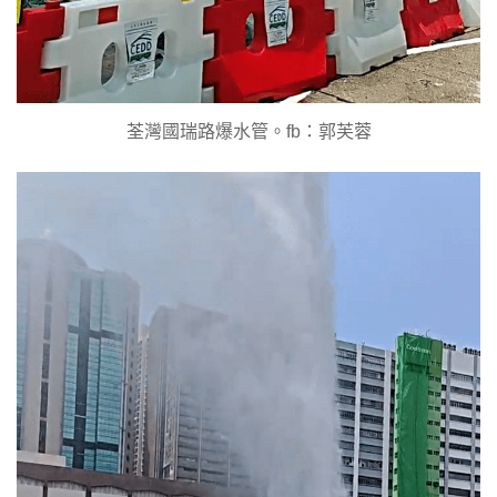
荃灣國瑞路爆水管。fb：郭芙蓉