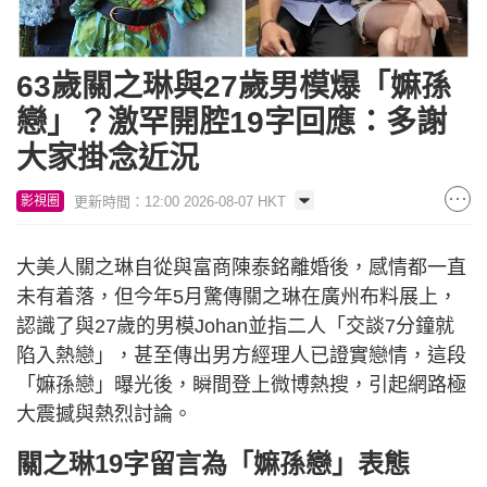
63歲關之琳與27歲男模爆「嫲孫
戀」？激罕開腔19字回應：多謝
大家掛念近況
更新時間：12:00 2026-08-07 HKT
影視圈
大美人關之琳自從與富商陳泰銘離婚後，感情都一直
未有着落，但今年5月驚傳關之琳在廣州布料展上，
認識了與27歲的男模Johan並指二人「交談7分鐘就
陷入熱戀」，甚至傳出男方經理人已證實戀情，這段
「嫲孫戀」曝光後，瞬間登上微博熱搜，引起網路極
大震撼與熱烈討論。
關之琳19字留言為「嫲孫戀」表態