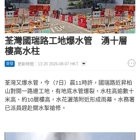
荃灣國瑞路工地爆水管 湧十層
樓高水柱
更新時間：13:20 2026-08-07 HKT
突發
荃灣又爆水管，今（7日）晨11時許，國瑞路近昇柏
山對開一路邊工地，有地底水管爆裂，水柱高逾數十
米高、約10層樓高，水花灑落附近形成雨幕。水務署
已派員趕赴關水掣搶修。