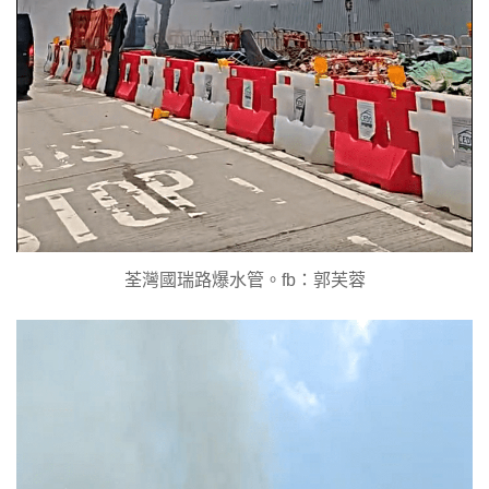
荃灣國瑞路爆水管。fb：郭芙蓉