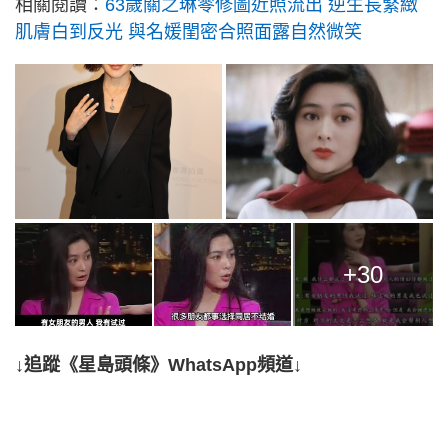
相關閱讀：
63歲關之琳零修圖近照流出 逆生長緊緻
肌膚白到反光 與名媛閨密合照面露自然微笑
+30
↓追蹤《星島頭條》WhatsApp頻道↓