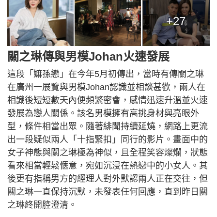
+27
關之琳傳與男模Johan火速發展
這段「嫲孫戀」在今年5月初傳出，當時有傳關之琳
在廣州一展覽與男模Johan認識並相談甚歡，兩人在
相識後短短數天內便頻繁密會，感情迅速升溫並火速
發展為戀人關係。該名男模擁有高挑身材與亮眼外
型，條件相當出眾。隨著緋聞持續延燒，網路上更流
出一段疑似兩人「十指緊扣」同行的影片。畫面中的
女子神態與關之琳極為神似，且全程笑容燦爛，狀態
看來相當輕鬆愜意，宛如沉浸在熱戀中的小女人。其
後更有指稱男方的經理人對外默認兩人正在交往，但
關之琳一直保持沉默，未發表任何回應，直到昨日關
之琳終開腔澄清。