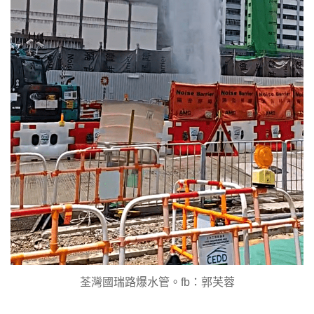
荃灣國瑞路爆水管。fb：郭芙蓉