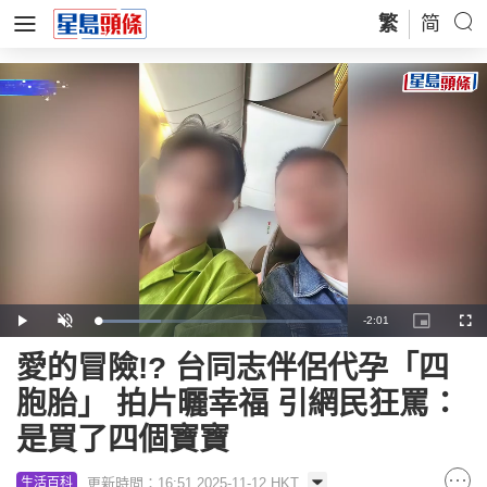
繁
简
Remaining
-
2:01
Loaded
:
Play
Unmute
Picture-
Full
25.73%
in-
Picture
Time
愛的冒險!? 台同志伴侶代孕「四
胞胎」 拍片曬幸福 引網民狂罵：
是買了四個寶寶
更新時間：16:51 2025-11-12 HKT
生活百科