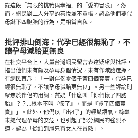
錄這段「無限的挑戰與幸福」的「愛的冒險」。然
而，網民對二人分享的喜悅並不買帳，認為他們要代
母誕下四胞胎的行為，是相當自私。
批評排山倒海：代孕已經很無恥了，不
讓孕母減胎更無良
在社交平台上，大量台灣網民留言表達疑慮與批評，
指出他們未有顧及孕母身體情況，未有作減胎選擇。
有網民直斥：「一對伴侶零個子宮四個寶寶，代孕已
經很無恥了，不讓孕母減胎更無良」。另一些評論則
聚焦於伴侶的用詞，質疑「什麼叫『你們懷了四胞
胎』？？...根本不叫『懷了』，而是『買了四個寶
寶』」。此外，他們以「出4了」的輕鬆語氣，絲毫
未提代理孕母的安危，也引起了部分網民的強烈不
適，認為「從頭到尾只有女人在冒險」。