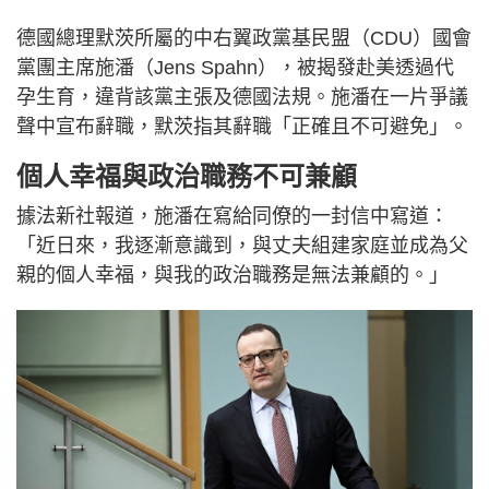
德國總理默茨所屬的中右翼政黨基民盟（CDU）國會
黨團主席施潘（Jens Spahn），被揭發赴美透過代
孕生育，違背該黨主張及德國法規。施潘在一片爭議
聲中宣布辭職，默茨指其辭職「正確且不可避免」。
個人幸福與政治職務不可兼顧
據法新社報道，施潘在寫給同僚的一封信中寫道：
「近日來，我逐漸意識到，與丈夫組建家庭並成為父
親的個人幸福，與我的政治職務是無法兼顧的。」