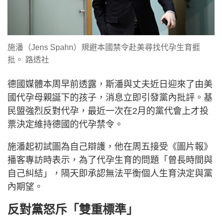
施潘（Jens Spahn）規避本國禁令赴美尋找代孕生育捱
批。 路透社
德國媒體本周早前透露，斯潘與丈夫近日迎來了由美
國代孕母親誕下的孩子，消息立即引發黨內批評。基
民盟強烈反對代孕，最近一次在2月的黨代會上才投
票決定維持德國的代孕禁令。
施潘起初試圖為自己辯護，他在周五接受《圖片報》
播客專訪時表示，為了代孕生育的問題「曾長時間與
自己糾結」，隔天即承認無法平衡個人生育決定與黨
內期望。
反對黨怒斥「雙重標準」