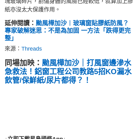
塊玻璃碎片，割傷身體的風險已經較低，就算加上膠
紙亦沒太大保護作用。
延伸閱讀：
颱風樺加沙︱玻璃窗貼膠紙防風？
專家破解迷思：不是為加固 一方法「跌得更完
整」
來源：
Threads
同場加映：
颱風樺加沙｜打風窗邊滲水
急救法！鋁窗工程公司教路5招KO漏水
飲管/保鮮紙/尿片都得？！