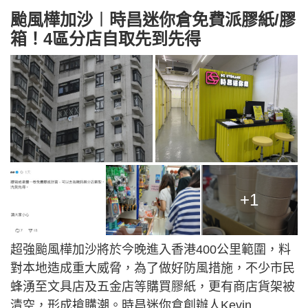
颱風樺加沙︱時昌迷你倉免費派膠紙/膠
箱！4區分店自取先到先得
+1
超強颱風樺加沙將於今晚進入香港400公里範圍，料
對本地造成重大威脅，為了做好防風措施，不少市民
蜂湧至文具店及五金店等購買膠紙，更有商店貨架被
清空，形成搶購潮。時昌迷你倉創辦人Kevin