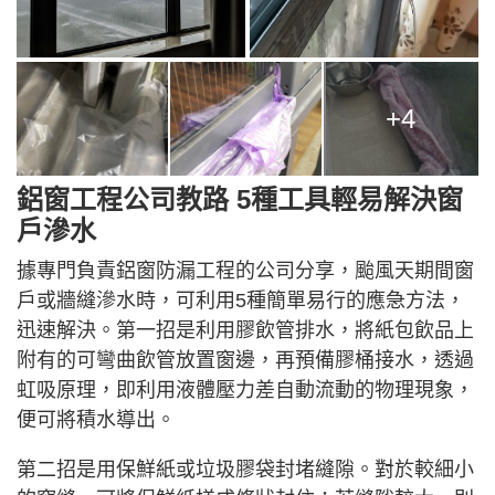
+4
鋁窗工程公司教路 5種工具輕易解決窗
戶滲水
據專門負責鋁窗防漏工程的公司分享，颱風天期間窗
戶或牆縫滲水時，可利用5種簡單易行的應急方法，
迅速解決。第一招是利用膠飲管排水，將紙包飲品上
附有的可彎曲飲管放置窗邊，再預備膠桶接水，透過
虹吸原理，即利用液體壓力差自動流動的物理現象，
便可將積水導出。
第二招是用保鮮紙或垃圾膠袋封堵縫隙。對於較細小