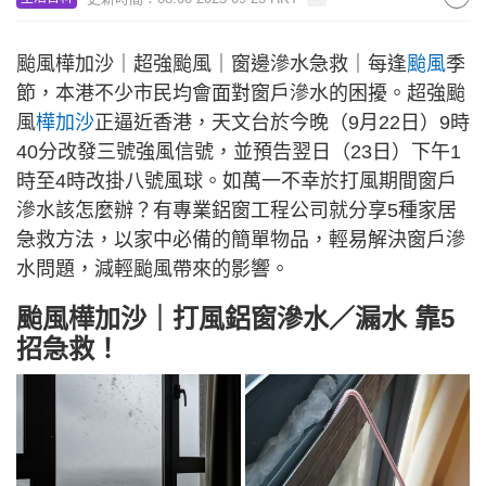
颱風樺加沙｜超強颱風｜窗邊滲水急救｜每逢
颱風
季
節，本港不少市民均會面對窗戶滲水的困擾。超強颱
風
樺加沙
正逼近香港，天文台於今晚（9月22日）9時
40分改發三號強風信號，並預告翌日（23日）下午1
時至4時改掛八號風球。如萬一不幸於打風期間窗戶
滲水該怎麼辦？有專業鋁窗工程公司就分享5種家居
急救方法，以家中必備的簡單物品，輕易解決窗戶滲
水問題，減輕颱風帶來的影響。
颱風樺加沙｜打風鋁窗滲水／漏水 靠5
招急救！