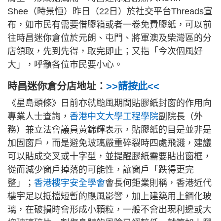
Shee（時景恒）昨日（22日）於社交平台Threads宣
布，如市民有需要借膠箱或者一卷免費膠紙，可以前
往時昌迷你倉位於元朗、屯門、將軍澳及柴灣區的分
店領取，先到先得，取完即止；又指「今次個風好
大」，呼籲各位市民要小心。
時昌迷你倉分店地址：
>>請按此<<
《星島頭條》日前亦就颱風期間貼膠紙封窗的作用向
專業人士查詢，
香港中文大學工程學院
副院長（外
務）兼立法會議員黃錦輝表示，貼膠紙的目是並非是
加固窗戶，而是避免玻璃嚴重碎裂時四處飛濺，建議
可以貼成交叉或十字型，並提醒膠紙需要貼出窗框，
從而減少窗戶掉落的可能性，讓窗戶「跌得更完
整」；
香港樓宇安全學會
會長何鉅業則稱，香港近代
樓宇足以抵擋短暫的颶風影響，加上建築用上鋼化玻
璃，在破損時會形成小顆粒，一般不會出現利邊或大