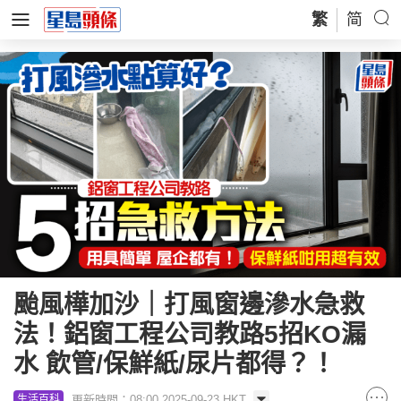
繁
简
颱風樺加沙｜打風窗邊滲水急救
法！鋁窗工程公司教路5招KO漏
水 飲管/保鮮紙/尿片都得？！
更新時間：08:00 2025-09-23 HKT
生活百科