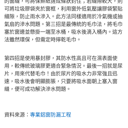
的窗縫，可將保鮮紙搓成條狀封住；若縫隙較大，則
可將垃圾膠袋夾於窗框，利用窗外低氣壓讓膠袋緊貼
縫隙，防止雨水滲入。此方法同樣適用於冷氣機或抽
氣扇的滲水問題。第三招是最傳統的毛巾法，將毛巾
塞於窗邊並懸掛一端至水桶，吸水後滴入桶內。這方
法雖然環保，但需定時擰乾毛巾。
第四招是使用暴封膠，其防水性高且可在濕表面使
用，較傳統玻璃膠更適合緊急情況。最後一招就是尿
片，用來代替毛巾！由於尿片的吸水力非常強且迅
速，吸水後會明顯膨脹，只要將吸水面朝上塞入窗
縫，便可成功解決滲水問題。
資料來源：
專業鋁窗防漏工程