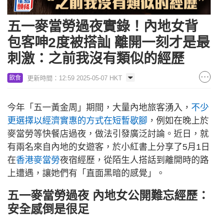
五一麥當勞過夜實錄！內地女背
包客呻2度被搭訕 離開一刻才是最
刺激：之前我沒有類似的經歷
更新時間：12:59 2025-05-07 HKT
飲食
今年「五一黃金周」期間，大量內地旅客湧入，
不少
更選擇以經濟實惠的方式在短暫歇腳
，例如在晚上於
麥當勞等快餐店過夜，做法引發廣泛討論。近日，就
有兩名來自內地的女遊客，於小紅書上分享了5月1日
在
香港麥當勞
夜宿經歷，從陌生人搭話到離開時的路
上遭遇，讓她們有「直面黑暗的感覺」。
五一麥當勞過夜 內地女公開難忘經歷：
安全感倒是很足