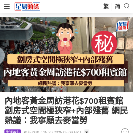
繁
简
內地客黃金周訪港花$700租賓館
劏房式空間極狹窄+內部殘舊 網民
熱議：我寧願去麥當勞
更新時間：15:29 2025-05-09 HKT
生活百科