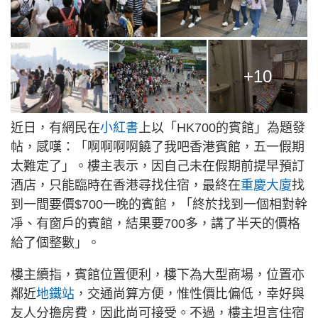
+10
近日，有網民在
小紅書
上以「HK700的賓館」為題發
帖，感嘆：「啊啊啊啊饒了我吧香港賓館，五一假期
太難定了」。樓主表示，因自己未在假期前提早預訂
酒店，只能臨時在香港尋找住宿，最終在
重慶大廈
找
到一間要價$700一晚的賓館，「終於找到一個相對幹
凈、有窗戶的賓館，結果要700多，講了半天的價格
給了個整數」。
樓主續指，賓館位置便利，樓下為大型商場，位置亦
鄰近
地鐵站
，交通尚算方便，惟性價比偏低，幸好與
友人分擔房費，因此尚可接受。不過，樓主坦言住宿