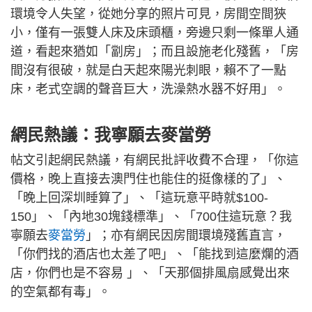
環境令人失望，從她分享的照片可見，房間空間狹
小，僅有一張雙人床及床頭櫃，旁邊只剩一條單人通
道，看起來猶如「劏房」；而且設施老化殘舊，「房
間沒有很破，就是白天起來陽光刺眼，賴不了一點
床，老式空調的聲音巨大，洗澡熱水器不好用」。
網民熱議：我寧願去麥當勞
帖文引起網民熱議，有網民批評收費不合理，「你這
價格，晚上直接去澳門住也能住的挺像樣的了」、
「晚上回深圳睡算了」、「這玩意平時就$100-
150」、「內地30塊錢標準」、「700住這玩意？我
寧願去
麥當勞
」；亦有網民因房間環境殘舊直言，
「你們找的酒店也太差了吧」、「能找到這麼爛的酒
店，你們也是不容易 」、「天那個排風扇感覺出來
的空氣都有毒」。