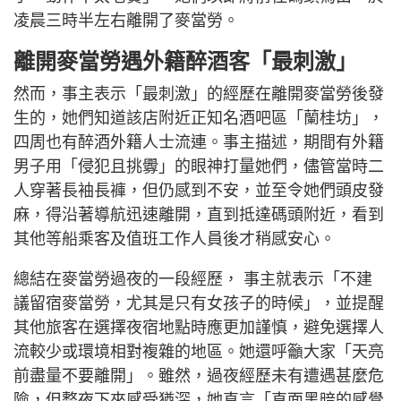
凌晨三時半左右離開了麥當勞。
離開麥當勞遇外籍醉酒客「最刺激」
然而，事主表示「最刺激」的經歷在離開麥當勞後發
生的，她們知道該店附近正知名酒吧區「蘭桂坊」，
四周也有醉酒外籍人士流連。事主描述，期間有外籍
男子用「侵犯且挑釁」的眼神打量她們，儘管當時二
人穿著長袖長褲，但仍感到不安，並至令她們頭皮發
麻，得沿著導航迅速離開，直到抵達碼頭附近，看到
其他等船乘客及值班工作人員後才稍感安心。
總結在麥當勞過夜的一段經歷， 事主就表示「不建
議留宿麥當勞，尤其是只有女孩子的時候」，並提醒
其他旅客在選擇夜宿地點時應更加謹慎，避免選擇人
流較少或環境相對複雜的地區。她還呼籲大家「天亮
前盡量不要離開」。雖然，過夜經歷未有遭遇甚麼危
險，但整夜下來感受猶深，她直言「直面黑暗的感覺