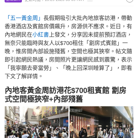
「五一黃金周」
長假期吸引大批內地旅客訪港，帶動
香港酒店及賓館房價飆升，房源供不應求。近日，有
內地網民在
小紅書
上發文，分享因未提前預訂酒店，
無奈只能臨時與友人以$700租住「劏房式賓館」一
晚，惟房間內部設施殘舊，空間也極其狹窄。帖文隨
即引起網民熱議，房間照片更讓網民感到震驚，表示
「我寧願去麥當勞」、「晚上回深圳睡算了」，即看
下文了解詳情。
內地客黃金周訪港花$700租賓館 劏房
式空間極狹窄+內部殘舊