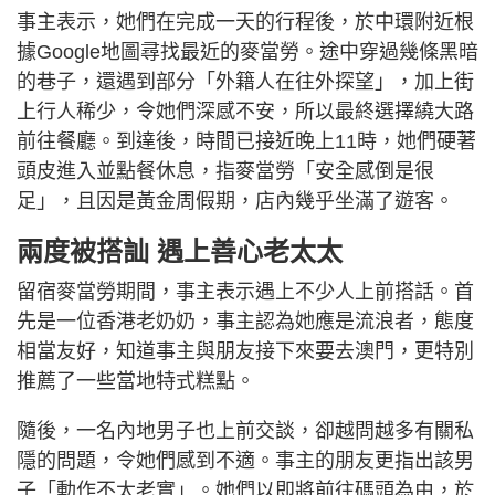
事主表示，她們在完成一天的行程後，於中環附近根
據Google地圖尋找最近的麥當勞。途中穿過幾條黑暗
的巷子，還遇到部分「外籍人在往外探望」，加上街
上行人稀少，令她們深感不安，所以最終選擇繞大路
前往餐廳。到達後，時間已接近晚上11時，她們硬著
頭皮進入並點餐休息，指麥當勞「安全感倒是很
足」，且因是黃金周假期，店內幾乎坐滿了遊客。
兩度被搭訕 遇上善心老太太
留宿麥當勞期間，事主表示遇上不少人上前搭話。首
先是一位香港老奶奶，事主認為她應是流浪者，態度
相當友好，知道事主與朋友接下來要去澳門，更特別
推薦了一些當地特式糕點。
隨後，一名內地男子也上前交談，卻越問越多有關私
隱的問題，令她們感到不適。事主的朋友更指出該男
子「動作不太老實」。她們以即將前往碼頭為由，於