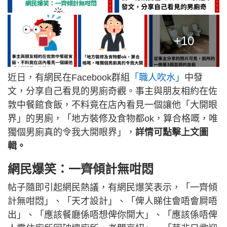
+10
近日，有網民在Facebook群組
「職人吹水」
中發
文，分享自己看見的男廁奇觀。事主與朋友相約在佐
敦中餐館食飯，不料竟在店內看見一個讓他「大開眼
界」的男廁，「地方裝修及食物都ok，算合格嘅，唯
獨個男廁真的令我大開眼界」，
詳情可點擊上文圖
輯。
網民爆笑：一齊傾計無咁悶
帖子隨即引起網民熱議，有網民爆笑表示，「一齊傾
計無咁悶」、「天才設計」、「俾人睇住會唔會屙唔
出」、「應該餐廳係唔想俾你開大」、「應該係唔俾