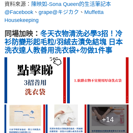
資料來源：
陳映如-Sona Queen的生活筆記本
@Facebook
、
grape@キジカク
、
Muffetta
Housekeeping
同場加映：
冬天衣物清洗必學3招！冷
衫防變形起毛粒/羽絨去漬免結塊 日本
洗衣達人教善用洗衣袋+勿做1件事
+14