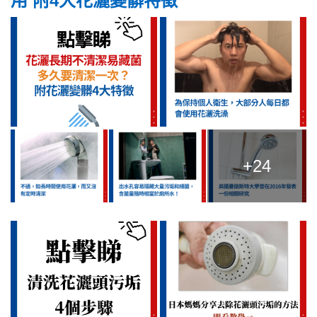
用 附4大花灑變髒特徵
+24