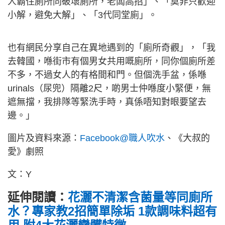
人霸住廁所同破壞廁所，老闆高招」、「莫非只歡迎
小解，避免大解」、「3代同堂廁」。
也有網民分享自己在異地遇到的「廁所奇觀」，「我
去韓國，喺街市有個男女共用嘅廁所，同你個廁所差
不多，不過女人的有格間和門。但個洗手盆，係喺
urinals（尿兜）隔離2尺，啲男士仲喺度小緊便，無
遮無擋，我排隊等緊洗手時，真係唔知對眼要望去
邊。」
圖片及資料來源：
Facebook@職人吹水
、《大叔的
愛》劇照
文：Y
延伸閱讀：
花灑不清潔含菌量等同廁所
水？專家教2招簡單除垢 1款調味料超有