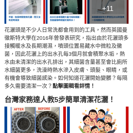
+11
花灑頭是不少人日常洗都會用到的工具，然而英國曼
徹斯特大學在2016年曾發表研究，指出由於花灑頭多
接觸暖水及長期潮濕，噴頭位置易藏水中微粒及黴
菌，因此花灑上的出水孔每3個月就會積聚水垢，熱
水由未清潔的出水孔排出，其細菌含量甚至會比廁所
水細菌更多，洗澡時熱水滲入皮膚、頭髮、眼睛，或
有機會導致細菌感染。如何知道花灑開始變髒？每隔
多久需要清潔一次？
點擊圖輯看詳情！
台灣家務達人教5步簡單清潔花灑！