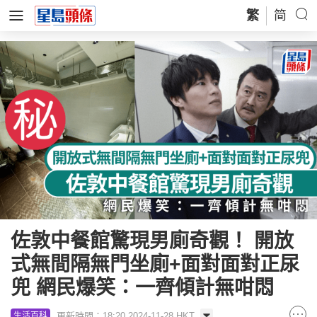
繁
简
佐敦中餐館驚現男廁奇觀！ 開放
式無間隔無門坐廁+面對面對正尿
兜 網民爆笑：一齊傾計無咁悶
更新時間：18:20 2024-11-28 HKT
生活百科