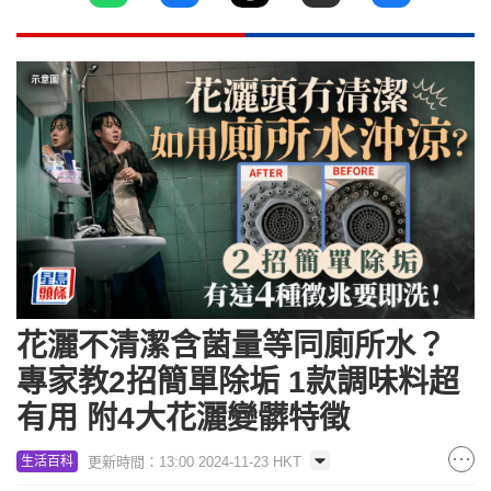
花灑不清潔含菌量等同廁所水？
專家教2招簡單除垢 1款調味料超
有用 附4大花灑變髒特徵
更新時間：13:00 2024-11-23 HKT
生活百科