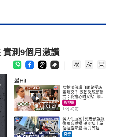
 實測9個月激讚
最Hit
陳錦鴻保護自閉兒受訪
變嗌交？ 激動反駁顏聯
武：我擔心咁又點 網民
批主持咄咄逼人
影視圈
01:20
13小時前
黃大仙血案│死者預謀報
復噪音滋擾 聽到樓上單
位拉鐵閘聲 攜刀等𨋢伏
擊傷者
突發