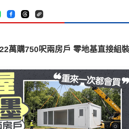
2萬購750呎兩房戶 零地基直接組裝