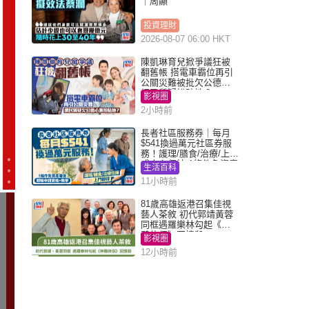
｜周顯
投資理財
2026-08-07 06:00 HKT
陳凱琳育兒掀爭議狂被
翻舊帳 搭電車霸位再引
公關災難被批欠公德心
網民質疑扮貼地？
影視圈
2小時前
長者社區服務券｜每月
$541換過萬元社區券服
務！護理/膳食/治療/上門
或中心任揀 1條件免資產
生活百科
審查（附申請資格及教
11小時前
學）
81歲高雄返港召集佳視
藝人茶敘 初代郭靖黃蓉
同框遇羅樂林勾起《神
鵰俠侶》回憶殺
影視圈
12小時前