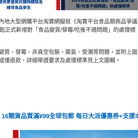
內地大型網購平台淘寶網擬就《淘寶平台食品類商品爭議
起正式新增對「食品變質/發霉/吃後不適問題」的處理標
變質、發霉、非真空包裝、脹氣、受潮等問題，並附上圖
或僅退款，詳細舉證要求及處理標準見上文圖輯。
16類貨品買滿¥99全球包郵 每日大派優惠券+支援