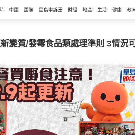
時
中國
國際
星島申訴王
財經
地產
生活
健康
教
更新變質/發霉食品類處理準則 3情況