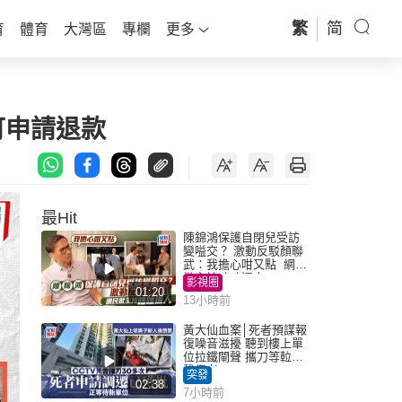
繁
简
育
體育
大灣區
專欄
更多
可申請退款
最Hit
陳錦鴻保護自閉兒受訪
變嗌交？ 激動反駁顏聯
武：我擔心咁又點 網民
批主持咄咄逼人
影視圈
01:20
13小時前
黃大仙血案│死者預謀報
復噪音滋擾 聽到樓上單
位拉鐵閘聲 攜刀等𨋢伏
擊傷者
突發
02:38
7小時前