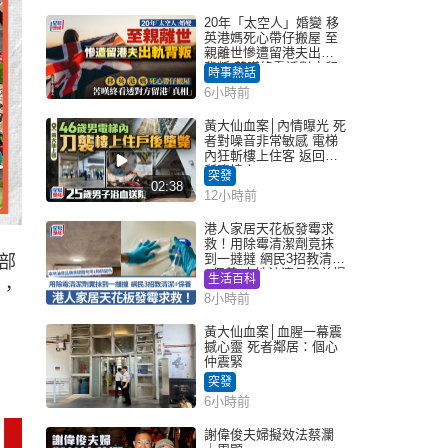
20年「太空人」婚變 移
英港媽死心帶仔搬屋 至
親離世慘遭留港夫出軌
背叛 苦嘆終看透對方留
時事熱話
港「真相」｜Juicy叮
6小時前
黃大仙血案│內情曝光 死
者對噪音非常敏感 電梯
內狂斬樓上住客 返回住
所墮樓亡
突發
02:38
12小時前
港人家居天花板發霉求
救！用除霉清潔劑竟抹
到一撻撻 網民3招教清潔
部
+保養 本地油漆品牌曾提
生活百科
範，
醒勿用1物防變色
8小時前
黃大仙血案│血腥一幕震
撼心靈 死者鄰居：個心
仲震緊
突發
6小時前
謝偉俊夫婦擬效法蔡瀾