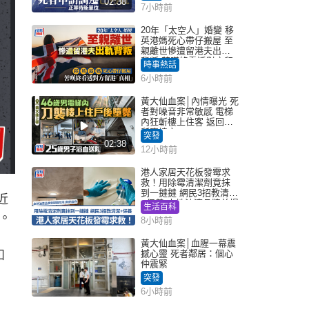
02:38
7小時前
20年「太空人」婚變 移
英港媽死心帶仔搬屋 至
親離世慘遭留港夫出軌
背叛 苦嘆終看透對方留
時事熱話
港「真相」｜Juicy叮
6小時前
黃大仙血案│內情曝光 死
者對噪音非常敏感 電梯
內狂斬樓上住客 返回住
所墮樓亡
突發
02:38
12小時前
港人家居天花板發霉求
救！用除霉清潔劑竟抹
到一撻撻 網民3招教清潔
近
+保養 本地油漆品牌曾提
生活百科
醒勿用1物防變色
。
8小時前
黃大仙血案│血腥一幕震
如
撼心靈 死者鄰居：個心
仲震緊
突發
6小時前