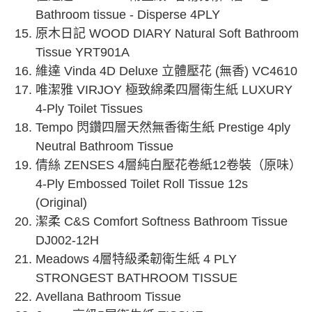
Bathroom tissue - Disperse 4PLY
原木日記 WOOD DIARY Natural Soft Bathroom
Tissue YRT901A
維達 Vinda 4D Deluxe 立體壓花 (無香) VC4610
唯潔雅 VIRJOY 極致綿柔四層衛生紙 LUXURY
4-Ply Toilet Tissues
Tempo 閃鑽四層天然無香衛生紙 Prestige 4ply
Neutral Bathroom Tissue
倩絲 ZENSES 4層純白壓花卷紙12卷裝（原味）
4-Ply Embossed Toilet Roll Tissue 12s
(Original)
潔柔 C&S Comfort Softness Bathroom Tissue
DJ002-12H
Meadows 4層特級柔韌衛生紙 4 PLY
STRONGEST BATHROOM TISSUE
Avellana Bathroom Tissue