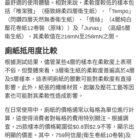
最舒適的使用體驗。相對來說，柔軟度較低的樣本包
括「唯潔雅」（極致綿柔四層衛生紙）、「Tempo」
（閃鑽四層天然無香衛生紙）、「倩絲」（4層純白
壓花卷紙12卷裝（原味））及「Junas」（高級5層
衛生紙），其柔軟值在216mN至258mN之間。
廁紙抵用度比較
根據測試結果，儘管某些4層的樣本在柔軟度上表現
不俗，但整體來看，3層衛生紙的柔軟度普遍高於4層
及5層樣本，這表明廁紙的層數可能對柔軟度有直接
影響。此外，紙張的纖維材質、起皺及壓花工藝等因
素也可能對其柔軟性造成影響。
在日常使用中，廁紙的價格通常以每格為單位進行計
算，這使得消費者對每格的費用特別關注。根據調
查，25款樣本的價格範圍從$0.8到$2.9不等，顯示出
明顯的價差。其中，759阿信屋(衛生卷紙10卷裝)及