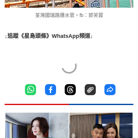
荃灣國瑞路爆水管。fb：郭芙蓉
↓追蹤《星島頭條》WhatsApp頻道↓