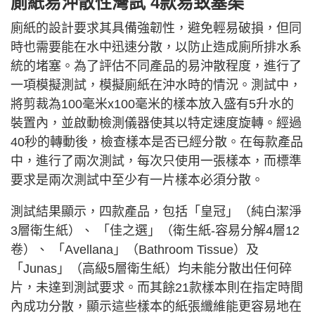
廁紙易沖散性灣試 4款易致塞渠
廁紙的設計要求其具備強韌性，避免輕易破損，但同
時也需要能在水中迅速分散，以防止造成廁所排水系
統的堵塞。為了評估不同產品的易沖散程度，進行了
一項模擬測試，模擬廁紙在沖水時的情況。測試中，
將剪裁為100毫米x100毫米的樣本放入盛有5升水的
裝置內，並啟動檢測儀器使其以特定速度旋轉。經過
40秒的轉動後，檢查樣本是否已經分散。在每款產品
中，進行了兩次測試，每次只使用一張樣本，而標準
要求是兩次測試中至少有一片樣本必須分散。
測試結果顯示，四款產品，包括「皇冠」（純白潔淨
3層衛生紙）、 「佳之選」（衛生紙-容易分解4層12
卷）、 「Avellana」（Bathroom Tissue）及
「Junas」（高級5層衛生紙）均未能分散出任何碎
片，未達到測試要求。而其餘21款樣本則在指定時間
內成功分散，顯示這些樣本的紙張纖維能更容易地在