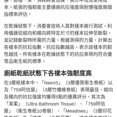
損，這樣一來，消耗將會加速，無形中增加使用成
本。紙張的強韌度主要通過抗拉強度與耐爆強度兩個
指標來評估。
在乾燥狀態下，消委會技術人員對樣本進行測試，利
用儀器從縱向和橫向將特定尺寸的樣本拉伸至斷裂，
並記錄斷裂時所需的力量。根據測得的力量，計算出
各樣本的抗拉指數。抗拉指數越高，表示該樣本的韌
性越佳。所有樣本在乾燥狀態下的抗拉表現均符合優
等品衛生紙的標準。
廁紙乾紙狀態下各樣本強韌度高
在3層紙樣本中，「NaxoS」（3層優質衛生卷紙）以
及「759阿信屋」（3層竹纖維卷紙）表現最佳，縱向
及橫向的抗拉強度均獲得5點的優異評分。其次為
「潔柔」（Ultra Bathroom Tissue）、「759阿信
屋」（衛生卷紙10卷裝）、「Meadows」（3層印花