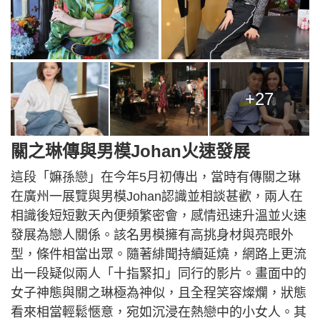
+27
關之琳傳與男模Johan火速發展
這段「嫲孫戀」在今年5月初傳出，當時有傳關之琳
在廣州一展覽與男模Johan認識並相談甚歡，兩人在
相識後短短數天內便頻繁密會，感情迅速升溫並火速
發展為戀人關係。該名男模擁有高挑身材與亮眼外
型，條件相當出眾。隨著緋聞持續延燒，網路上更流
出一段疑似兩人「十指緊扣」同行的影片。畫面中的
女子神態與關之琳極為神似，且全程笑容燦爛，狀態
看來相當輕鬆愜意，宛如沉浸在熱戀中的小女人。其