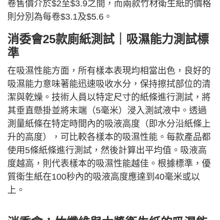
卷售價介於$2至$3.9之間，而兩款竹材衛生紙的價格
則分別為每卷$3.1及$5.6。
消委會25款廁紙測試｜吸濕能力測試標
準
在吸濕性能方面，所有樣本表現均相當出色，良好的
吸濕能力意味著能迅速吸收水分，保持擦拭部位的清
潔與乾燥。技術人員以特定尺寸的紙條進行測試，將
其垂直懸掛並將末端（5毫米）浸入測試液中。透過
測量紙條在特定時間內的吸液高度（即水分沿紙條上
升的高度），可比較各樣本的吸濕性能。每款產品都
使用5條紙條進行測試，然後計算出平均值。吸液高
度越高，則代表樣本的吸濕性能越佳。根據標準，優
質衛生紙在100秒內的吸液高度應達到40毫米或以
上。