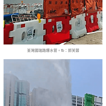
荃灣國瑞路爆水管。fb：郭芙蓉