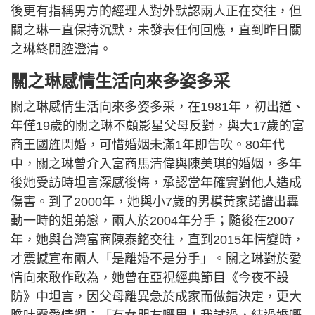
後更有指稱男方的經理人對外默認兩人正在交往，但
關之琳一直保持沉默，未發表任何回應，直到昨日關
之琳終開腔澄清。
關之琳感情生活向來多姿多采
關之琳感情生活向來多姿多采，在1981年，初出道、
年僅19歲的關之琳不顧影星父母反對，與大17歲的富
商王國旌閃婚，可惜婚姻未滿1年即告吹。80年代
中，關之琳曾介入富商馬清偉與陳美琪的婚姻，多年
後她受訪時坦言深感後悔，承認當年確實對他人造成
傷害。到了2000年，她與小7歲的男模黃家諾譜出轟
動一時的姐弟戀，兩人於2004年分手；隨後在2007
年，她與台灣富商陳泰銘交往，直到2015年情變時，
才震撼宣布兩人「是離婚不是分手」。關之琳對於愛
情向來敢作敢為，她曾在亞視經典節目《今夜不設
防》中坦言，因父母離異急於成家而做錯決定，更大