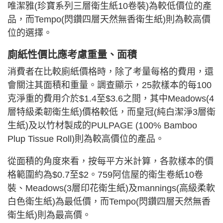
唯潔雅(珍寶系列三層衛生紙10卷裝)為較低價位的產
品，而Tempo(閃鑽四層天然無香衛生紙)則為較高價
位的選擇。
廁紙性價比應考慮重量、面積
消費者在比較廁紙價格時，除了考量每格的費用，還
會關注其面積和重量。調查顯示，25款樣本的每100
克淨重的費用介於$1.4至$3.6之間，其中Meadows(4
層特級柔韌衛生紙)價格較低，而皇冠(純白潔淨3層衛
生紙)及以竹材製成的PULPAGE (100% Bamboo
Plup Tissue Roll)則為較高價位的產品。
從面積的角度來看，按每平方米計算，各款樣本的價
格範圍約為$0.7至$2。759阿信屋的衛生卷紙10卷
裝、Meadows(3層印花衛生紙)及mannings(高級柔軟
白色衛生紙)為最低價，而Tempo(閃鑽四層天然無香
衛生紙)則為最高價。