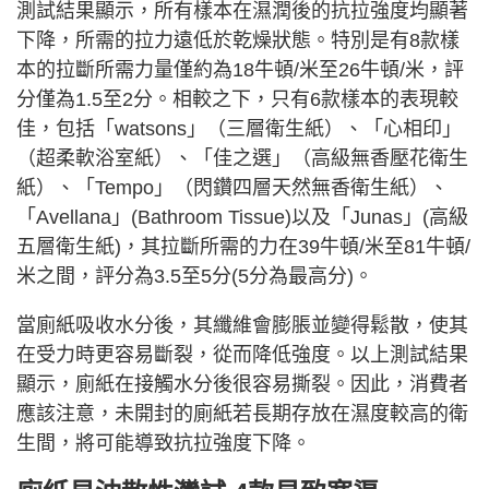
測試結果顯示，所有樣本在濕潤後的抗拉強度均顯著
下降，所需的拉力遠低於乾燥狀態。特別是有8款樣
本的拉斷所需力量僅約為18牛頓/米至26牛頓/米，評
分僅為1.5至2分。相較之下，只有6款樣本的表現較
佳，包括「watsons」（三層衛生紙）、「心相印」
（超柔軟浴室紙）、「佳之選」（高級無香壓花衛生
紙）、「Tempo」（閃鑽四層天然無香衛生紙）、
「Avellana」(Bathroom Tissue)以及「Junas」(高級
五層衛生紙)，其拉斷所需的力在39牛頓/米至81牛頓/
米之間，評分為3.5至5分(5分為最高分)。
當廁紙吸收水分後，其纖維會膨脹並變得鬆散，使其
在受力時更容易斷裂，從而降低強度。以上測試結果
顯示，廁紙在接觸水分後很容易撕裂。因此，消費者
應該注意，未開封的廁紙若長期存放在濕度較高的衛
生間，將可能導致抗拉強度下降。