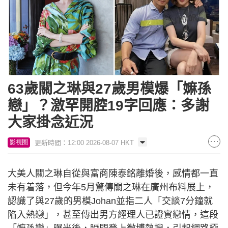
63歲關之琳與27歲男模爆「嫲孫
戀」？激罕開腔19字回應：多謝
大家掛念近況
更新時間：12:00 2026-08-07 HKT
影視圈
大美人關之琳自從與富商陳泰銘離婚後，感情都一直
未有着落，但今年5月驚傳關之琳在廣州布料展上，
認識了與27歲的男模Johan並指二人「交談7分鐘就
陷入熱戀」，甚至傳出男方經理人已證實戀情，這段