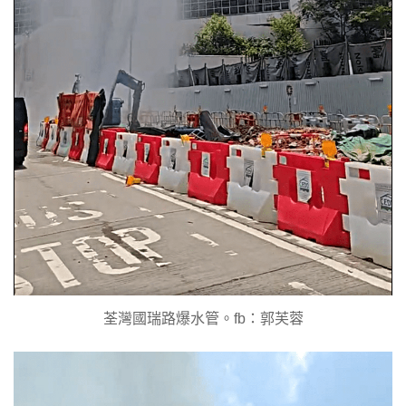
荃灣國瑞路爆水管。fb：郭芙蓉