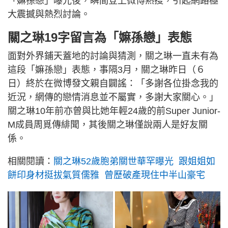
「嫲孫戀」曝光後，瞬間登上微博熱搜，引起網路極
大震撼與熱烈討論。
關之琳19字留言為「嫲孫戀」表態
面對外界鋪天蓋地的討論與猜測，關之琳一直未有為
這段「嫲孫戀」表態，事隔3月，關之琳昨日（６
日）終於在微博發文親自闢謠：「多謝各位掛念我的
近況，網傳的戀情消息並不屬實，多謝大家關心。」
關之琳10年前亦曾與比她年輕24歲的前Super Junior-
M成員周覓傳緋聞，其後關之琳僅說兩人是好友關
係。
相關閱讀：
關之琳52歲胞弟關世華罕曝光 跟姐姐如
餅印身材挺拔氣質儒雅 曾歷破產現住中半山豪宅