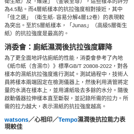
衛生紙）及「維達」（金裝至尊），這些樣本的評分
為4.5點。而4層紙樣本的抗拉強度相對接近，其中
「佳之選」（衛生紙- 容易分解4層12卷）的表現較
為突出。至於5層紙樣本，「Junas」（高級5層衛生
紙）的抗拉強度是最高的。
消委會：廁紙濕潤後抗拉強度驟降
為了更全面地評估廁紙的性能，消委會參考了內地
《紙巾紙（含濕巾）》標準GB/T 20808-2022，對各
樣本的濕紙抗拉強度進行測試。測試過程中，技術人
員將樣本兩端固定在檢測儀器上，然後利用滴管將定
量的水滴在樣本上，並用濾紙吸去多餘的水分。隨後
啟動儀器拉伸樣本直至斷裂，並記錄所需的拉力。所
需的拉力越大，表示濕紙的抗拉強度越高。
watsons
／心相印／
Tempo
濕潤後抗拉能力表
現較佳