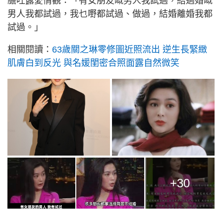
膽吐露愛情觀：「有女朋友嘅男人我試過，結過婚嘅
男人我都試過，我乜嘢都試過、做過，結婚離婚我都
試過。」
相關閱讀：
63歲關之琳零修圖近照流出 逆生長緊緻
肌膚白到反光 與名媛閨密合照面露自然微笑
+30