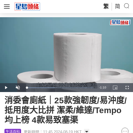
繁
简
Remaining
-
1:10
Loaded
:
Play
Unmute
Picture-
Full
41.85%
in-
Picture
Time
消委會廁紙｜25款強韌度/易沖度/
抵用度大比拼 潔柔/維達/Tempo
均上榜 4款易致塞渠
更新時間：11:45 2024-08-19 HKT
生活百科