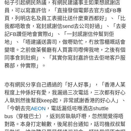
帖子引起網民熱議，有網民建議事主如果想感謝店
員，可以寫嘉許信，「直接發個電郵去官方或FB專
頁，列明店名及員工表揚比送什麼東西都好」、「比
我都唔敢食，寫封感謝信send去公司好過」、「去麥
記FB讚佢吔會實際d」、「一封感謝信仲幫到佢
地」、「唔建議送壽司，做嘢勁忙，冇放雪櫃嘅話會
變壞。之前做茶餐廳有人買壽司嚟俾我哋，之後有個
同事食到肚痾」、「其實你寫封嘉許信去佢哋客戶服
務部，仲實際」。
亦有網民分享自己遇過的「好人好事」，「香港人某
程度上仲係好有愛，我漏過三次電話，三次都有好心
人執到然後幫我keep起，非常感謝香港的好心人」、
「今朝去完
AEON
，電話漏低咗喺酒店shuttle
bus（穿梭巴士），返到房執執吓嘢，忽然間覺得唔
對路。本身打定輸數，後尾前台通知，話司機叔叔幫