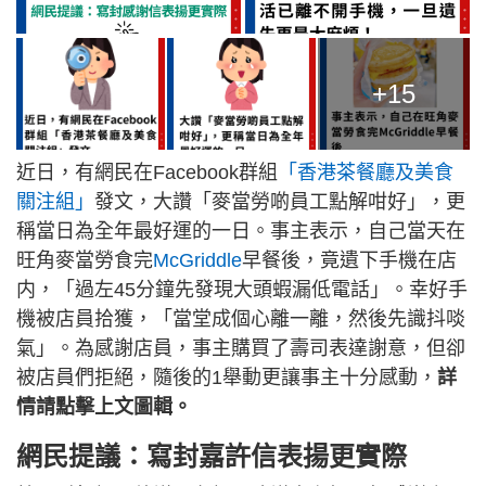
+15
近日，有網民在Facebook群組
「香港茶餐廳及美食
關注組」
發文，大讚「麥當勞啲員工點解咁好」，更
稱當日為全年最好運的一日。事主表示，自己當天在
旺角麥當勞食完
McGriddle
早餐後，竟遺下手機在店
内，「過左45分鐘先發現大頭蝦漏低電話」。幸好手
機被店員拾獲，「當堂成個心離一離，然後先識抖啖
氣」。為感謝店員，事主購買了壽司表達謝意，但卻
被店員們拒絕，隨後的1舉動更讓事主十分感動，
詳
情請點擊上文圖輯。
網民提議：寫封嘉許信表揚更實際