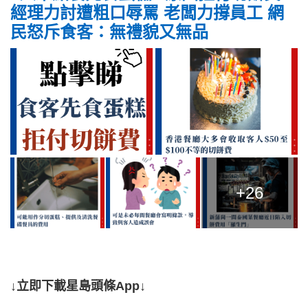
經理力討遭粗口辱罵 老闆力撐員工 網
民怒斥食客：無禮貌又無品
+26
↓立即下載星島頭條App↓