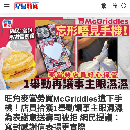
繁
简
旺角麥當勞買McGriddles遺下手
機！店員拾獲1舉動讓事主眼濕濕
為表謝意送壽司被拒 網民提議：
寫封感謝信表揚更實際