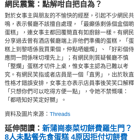
網民震驚：點解咁自把自為？
對於女事主與朋友的不愉快的經歷，引起不少網民共
鳴，表示餐廳不該擅自處理，「最癲係剩係個盒個啲
蛋糕」，連女事主都回覆簡直有如廚餘一樣。有網民
分享過去曾有酒店餐廳端上非他們準備的蛋糕，「蛋
糕上到黎唔係我買果個，仲點哂蠟燭」、「好彩個侍
應問一問係咪切埋先上」；有網民則質疑餐廳不慎
「整爛」蛋糕才切件上桌，惟女事主認為已難以考
究。有網民笑指或者店員是一個「直男」，出於耿直
性格才錯誤安排，女事主亦表示店員事後笑笑口解釋
「只想你們可以吃得方便一點」，令她不禁慨嘆：
「都唔知好笑定好嬲」。
資料及圖片來源：
Threads
延伸閱讀：
新蒲崗泰菜切餅費羅生門？
8人未點餐先食蛋糕 4原因拒付切餅費