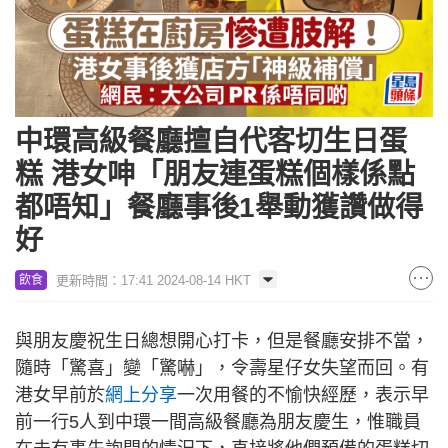
中環高級餐廳擅自代客切生日蛋
糕 港女呻「朋友連蛋糕個樣係點
都唔知」餐廳事後1舉動獲讚做得
好
更新時間：17:41 2024-08-14 HKT
飲食
與朋友慶祝生日總想開心打卡，但是餐廳安排不當，
隨時「驚喜」變「驚嚇」，令壽星仔女失望而回。有
港女早前於
網上分享
一次用餐的不愉快經歷，表示早
前一行5人到中環一間高級餐廳為朋友慶生，惟職員