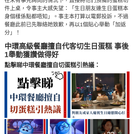
在未有事先詢問的情況下，直接將他們預備的蛋糕切
件上桌，令事主大感失望：「生日朋友連生日蛋糕本
身個樣係點都唔知」。事主本打算以電郵投訴，不過
餐廳此前已先聯絡她致歉，再以1個貼心舉動「加返
分」！
中環高級餐廳擅自代客切生日蛋糕 事後
1舉動獲讚做得好
點擊睇中環餐廳擅自切蛋糕引熱議：