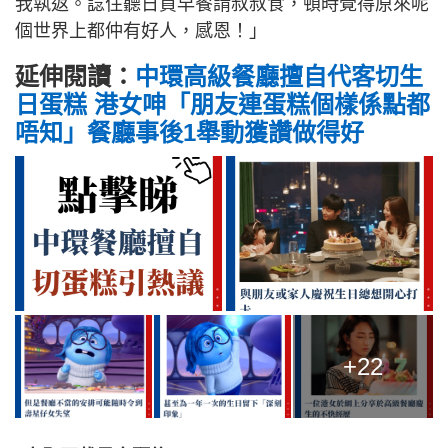
我執返。諗住聽日買早餐請叔叔食，頓時覺得原來呢
個世界上都仲有好人，感恩！」
延伸閱讀：
中環高級餐廳擅自代客切生
日蛋糕 港女呻「朋友連蛋糕個樣係點都
唔知」餐廳事後1舉動獲讚做得好
+22