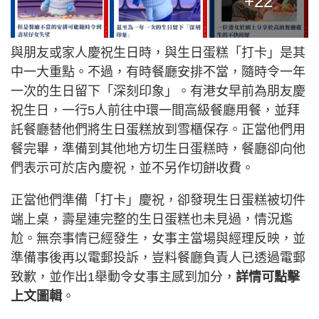
+22
與朋友或家人慶祝生日時，與生日蛋糕「打卡」是其
中一大重點。不過，有時餐廳安排不當，隨時令一年
一次的生日留下「深刻印象」。有港女早前為朋友慶
祝生日，一行5人前往中環一間高級餐廳用餐，並拜
託餐廳替他們將生日蛋糕放到雪櫃保存。正當他們用
餐完畢，準備到其他地方切生日蛋糕時，餐廳卻向他
們表示可於店內慶祝，並不另作切餅收費。
正當他們準備「打卡」慶祝，卻發現生日蛋糕被切件
端上桌，壽星連完整的生日蛋糕也未見過，情況尷
尬。無奈事情已經發生，女事主當場與經理反映，並
準備事後再以電郵投訴，豈料餐廳負責人已透過電郵
致歉，並作出1舉動令女事主感到加分，
詳情可點擊
上文圖輯
。