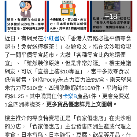
+18
近日，有網民在
小紅書
以「香港人帶路必逛平價零食
超市！免費送檸檬茶！」為題發文，指在尖沙咀發現
了一間平價零食超市，大讚「各種零食比內地還便
宜」、「雖然裝修原始，但是非常好逛」。樓主建議
網友，可以「直接上樓$10專區」，當中多款零食以
低價發售，包括Pocky朱古力百力滋$5/盒、樂天堅果
朱古力豆$10/盒、四洲脆脆蝦餅$10/8件，平均每件
約$1.25。其中購買任何
卡樂B
產品1件，更會免費送
1盒四洲檸檬茶。
更多貨品優惠詳見上文圖輯。
樓主推介的零食特賣場正是「食家優惠店」在尖沙咀
的分店，「食家優惠店」主要發售四洲生產或代理之
零食、日本雪糕、日本雞蛋、豆腐、飲品等產品，在