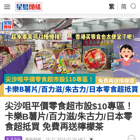
繁
简
尖沙咀平價零食超市設$10專區！
卡樂B薯片/百力滋/朱古力/日本零
食超抵買 免費再送檸檬茶
更新時間：15:27 2024-07-29 HKT
生活百科