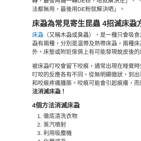
轉，最後再鋪一轉DE粉，咁就解決左」、
法都無用，最後用DE粉就解決哂」。
床蝨為常見寄生昆蟲 4招滅床蝨
床蝨
（又稱木蝨或臭蟲），是一種只會吸食
蝨有兩種，分別是温帶及熱帶床蝨，兩種床
外，床墊或附近傢俱上有可能發現蛻皮後的
被床蝨叮咬會留下咬痕，通常出現在睡覺時
叮咬的反應各有不同，從無明顯徵狀，到出
和咬痕疼痛腫脹。咬痕可能會引起痕癢，而
法消滅床蝨！
4個方法消滅床蝨
徹底清洗衣物
蒸汽噴射
利用吸塵機