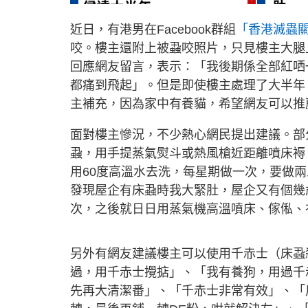
近日，有港男在Facebook群組
「香港滅蟲
咬。樓主還附上被蝨咬照片，只見樓主大腿
回應網友留言，表示：「我後期係全部紅哂
都痛到飛起」。但是即使樓主處理了大半年
主補充，因為家中有養貓，希望網友可以推
面對樓主慘況，不少熱心網民提出建議。部
蝨，用手提蒸氣熨斗或熱風槍近距離噴床褥
用60度高溫水去洗，每星期做一次，要做
發現屋企有床蝨時我大緊肚，屋企又有個幾
次，之後就日日用蒸氣機高溫噴床、傢俬、
另外有網友建議樓主可以使用千赤士（床蝨
過，用千赤士攪掂」、「我有養狗，用過千
先再大清潔番」、「千赤士非常有效」、「