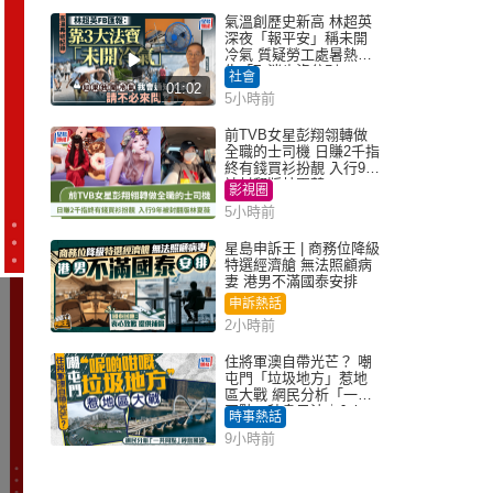
氣溫創歷史新高 林超英
深夜「報平安」稱未開
冷氣 質疑勞工處暑熱警
告「取消也沒分別」
社會
01:02
5小時前
前TVB女星彭翔翎轉做
全職的士司機 日賺2千指
終有錢買衫扮靚 入行9年
被封翻版林夏薇
影視圈
5小時前
星島申訴王 | 商務位降級
特選經濟艙 無法照顧病
妻 港男不滿國泰安排
申訴熱話
2小時前
住將軍澳自帶光芒？ 嘲
屯門「垃圾地方」惹地
區大戰 網民分析「一共
同點」秒息風波｜Juicy
時事熱話
叮
9小時前