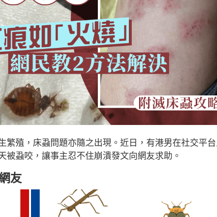
生繁殖，床蝨問題亦隨之出現。近日，有港男在社交平台
天被蝨咬，讓事主忍不住崩潰發文向網友求助。
網友