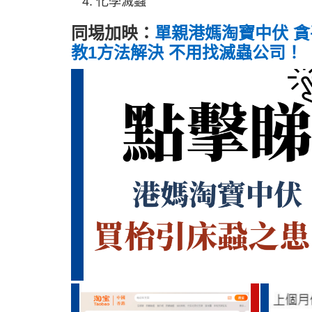
化學滅蝨
同埸加映：
單親港媽淘寶中伏 貪
教1方法解決 不用找滅蟲公司！