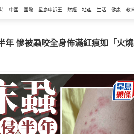
時
中國
國際
星島申訴王
財經
地產
生活
健康
教
年 慘被蝨咬全身佈滿紅痕如「火燒」