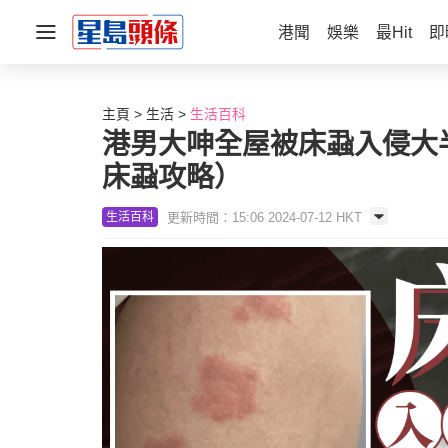
港聞
娛樂
最Hit
即
主頁
生活
生活百科
港男大呻全屋被床蝨入侵大半
床蝨攻略）
更新時間：15:06 2024-07-12 HKT
生活百科