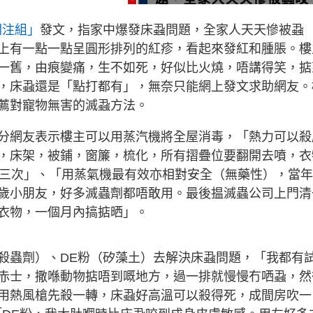
關注組」
發文，指家中爆發床蝨問題，全家人天天慘被蝨
上有一點一點呈圓形排列的紅疹，看起來發紅和腫脹。樓
一舊，由痕變痛，生不如死，好似比火燒，唔講得笑，掂
，床蝨還是「點打都有」，無奈只能網上發文求助網友。
薦對寵物無害的滅蝨方法。
分網友表示樓主可以用蒸汽機將全屋消毒，「熱力可以殺
，床架，被鋪，窗簾，梳化，所有摺疊位要翻開去噴，衣
兩三次」、「用蒸氣機最有效亦相對安全（無藥性），當
歲小朋友，好多滅蟲劑都唔敢用。最後揾滅蟲公司上門清
衣物，一個月內搞掂晒」。
殺蟲劑）、DE粉（矽藻土）去解決床蝨問題，「我都有
赤士，撒喺動物掂唔到嘅地方，過一排就慢慢冇哂蝨，然
用熱風槍先殺一轉，床蝨好高溫可以殺得死，成間房吹一