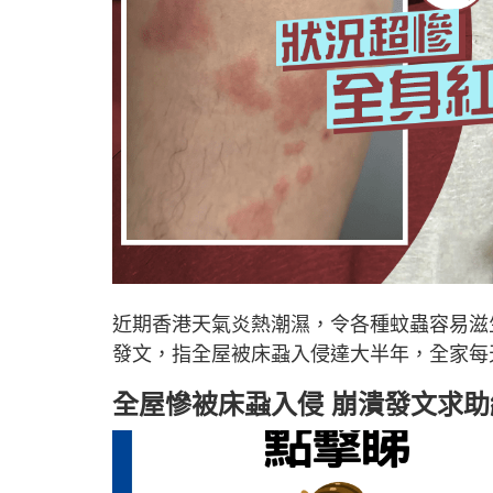
近期香港天氣炎熱潮濕，令各種蚊蟲容易滋
發文，指全屋被床蝨入侵達大半年，全家每
全屋慘被床蝨入侵 崩潰發文求助