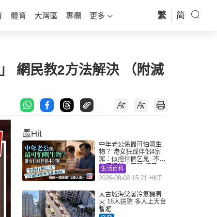
繁
简
育
體育
大灣區
專欄
更多
 網民教2方法解決 （附滅
最Hit
中年老公係最可怕嘅生
物？ 港女狂踩伴侶4宗
罪：似拖住個乞兒 不解
為何經常去廁所 網民一
生活百科
語道破
2026-08-08 15:21 HKT
太古城海棠閣冷氣機着
火 16人送院 多人上天台
暫避