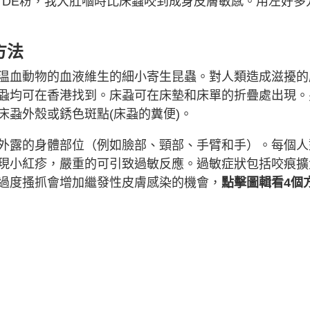
「DE粉，我大肚嗰時比床蝨咬到成身皮膚敏感。用左好多
方法
温血動物的血液維生的細小寄生昆蟲。對人類造成滋擾的
蝨均可在香港找到。床蝨可在床墊和床單的折疊處出現。
床蝨外殼或銹色斑點(床蝨的糞便)。
外露的身體部位（例如臉部、頸部、手臂和手）。每個人
現小紅疹，嚴重的可引致過敏反應。過敏症狀包括咬痕擴
過度搔抓會增加繼發性皮膚感染的機會，
點擊圖輯看4個