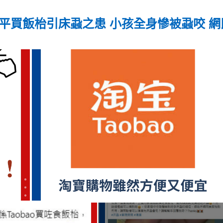
平買飯枱引床蝨之患 小孩全身慘被蝨咬 網