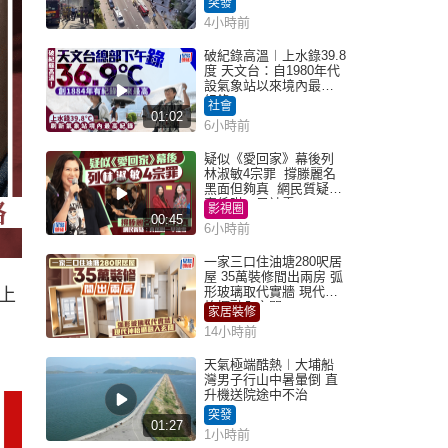
突發
4小時前
破紀錄高溫︱上水錄39.8
度 天文台：自1980年代
設氣象站以來境內最高
紀錄
社會
01:02
6小時前
疑似《愛回家》幕後列
林淑敏4宗罪 撐滕麗名
黑面但夠真 網民質疑：
真係咁一早被雪
影視圈
00:45
6小時前
一家三口住油塘280呎居
屋 35萬裝修間出兩房 弧
形玻璃取代實牆 現代神
上
枱櫃融入玄關
家居裝修
14小時前
天氣極端酷熱︱大埔船
灣男子行山中暑暈倒 直
升機送院途中不治
突發
01:27
1小時前