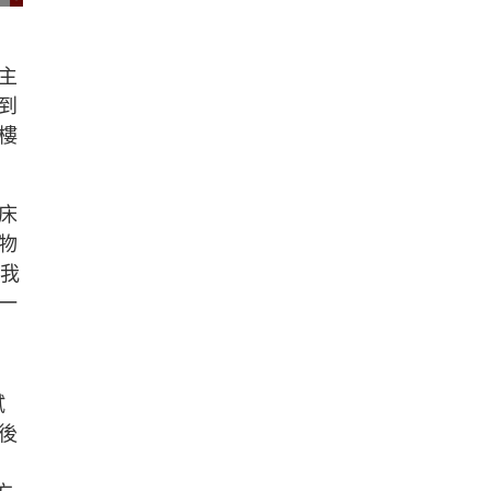
主
到
樓
床
物
年我
一
試
後