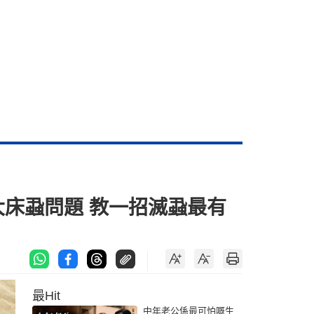
大床蝨問題 教一招滅蝨最有
最Hit
中年老公係最可怕嘅生