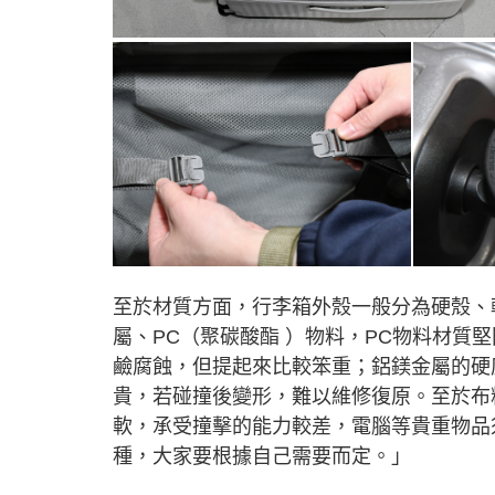
至於材質方面，行李箱外殼一般分為硬殼、
屬、PC（聚碳酸酯 ）物料，PC物料材質
鹼腐蝕，但提起來比較笨重；鋁鎂金屬的硬
貴，若碰撞後變形，難以維修復原。至於布
軟，承受撞擊的能力較差，電腦等貴重物品
種，大家要根據自己需要而定。」