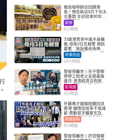
檀島咖啡餅店回歸港
島！預告新店8月下旬太
古重開 年初結束80年歷
史灣仔總店
飲食
6小時前
33歲港男突中風半身癱
瘓 母拖3日先報警 網民
震驚：執返條命係神蹟
自爆2個惡習｜Juicy叮
時事熱話
14小時前
黎彼得離世丨兒子黎樹
德停工陪老父走過最後
歲月 澄清經濟沒有困
行
難：傳聞有誇張成份
影視圈
。
02:44
4小時前
外籍專才據報陸續回流
香港 鍾情低稅率不惜減
薪 帶動寫字樓豪宅及學
位競爭「香港已重現生
商業創科
機」
8小時前
黎彼得離世丨許冠傑親