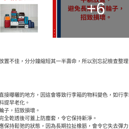
+6
放置不佳，分分鐘縮短其一半壽命，所以別忘記檢查整理
直接曝曬的地方，因這會導致行李箱的物料變色，如行李
料提早老化。
輪子，招致損壞。
完全乾透後可蓋上防塵套，令它保持新淨。
應保持鬆弛的狀態，因為長期拉扯橡筋，會令它失去彈