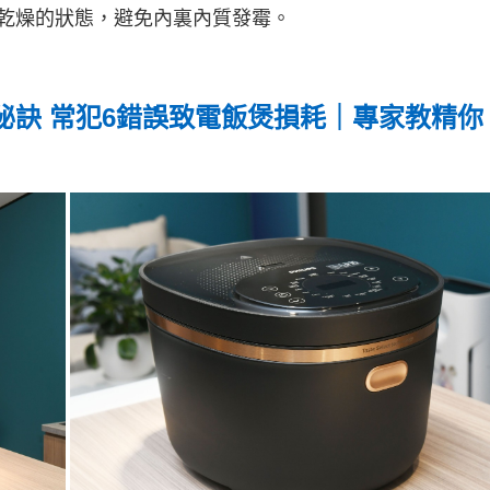
乾燥的狀態，避免內裏內質發霉。
秘訣 常犯6錯誤致電飯煲損耗｜專家教精你