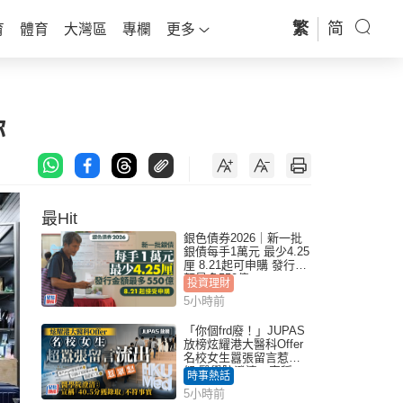
繁
简
育
體育
大灣區
專欄
更多
你
最Hit
銀色債券2026｜新一批
銀債每手1萬元 最少4.25
厘 8.21起可申購 發行金
額最多550億
投資理財
5小時前
「你個frd廢！」JUPAS
放榜炫耀港大醫科Offer
名校女生囂張留言惹眾
怒 醫學院澄清：宣稱
時事熱話
「40.5分獲錄取」不符事
5小時前
實｜Juicy叮