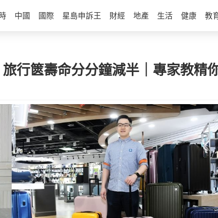
時
中國
國際
星島申訴王
財經
地產
生活
健康
教
置 旅行篋壽命分分鐘減半｜專家教精