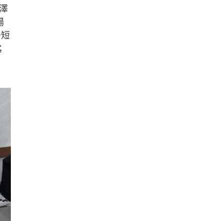
澤
場
去短
；