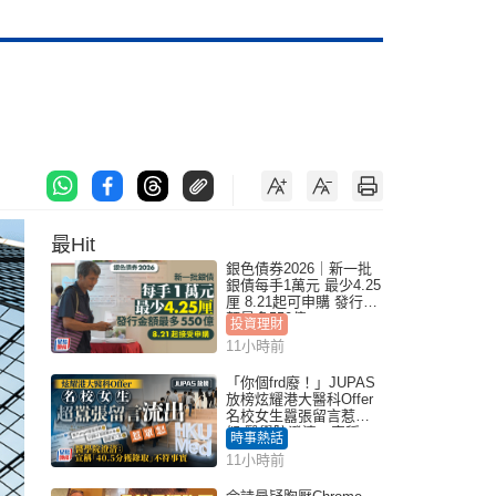
最Hit
銀色債券2026｜新一批
銀債每手1萬元 最少4.25
厘 8.21起可申購 發行金
額最多550億
投資理財
11小時前
「你個frd廢！」JUPAS
放榜炫耀港大醫科Offer
名校女生囂張留言惹眾
怒 醫學院澄清：宣稱
時事熱話
「40.5分獲錄取」不符事
11小時前
實｜Juicy叮