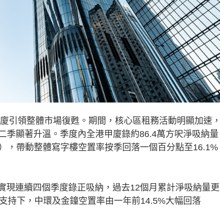
，甲廈引領整體市場復甦。期間，核心區租務活動明顯加速
季顯著升溫。季度內全港甲廈錄約86.4萬方呎淨吸納量
呎），帶動整體寫字樓空置率按季回落一個百分點至16.1%
，實現連續四個季度錄正吸納，過去12個月累計淨吸納量
支持下，中環及金鐘空置率由一年前14.5%大幅回落