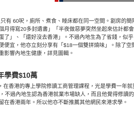
全屋只有 60呎，廁所、煮食、睡床都在同一空間。劏房的簡
個月得寫20多封遺書」「半夜做惡夢突然坐起來估計都
蛋了」、「還好沒去香港」。不過內地生為了省錢，似乎
便便宜，他亦立刻分享有「$18一個雙拼燒味」。除了空
重影響內地生健康，詳見圖輯。
學費$10萬
港，在香港的專上學院修讀工商管理課程，光是學費一年就
過，不過內地生認為香港就業市場缺人，而且他覺得修讀
留在香港兩年。所以他亦不斷推薦其他網民來港求學。