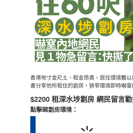
香港地寸金尺土，租金昂貴，居住環境難以
書分享他所租住的劏房，狹窄環境即時嚇窒
$2200 租深水埗劏房 網民留言
點擊睇劏房環境：