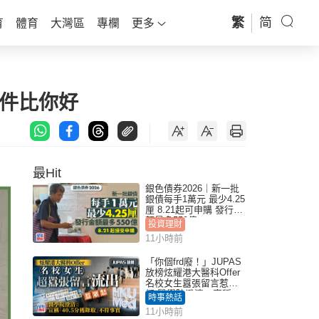
繁
简
育
體育
大灣區
專欄
更多
條件比你好
最Hit
銀色債券2026｜新一批
銀債每手1萬元 最少4.25
厘 8.21起可申購 發行金
額最多550億
投資理財
11小時前
「你個frd廢！」JUPAS
放榜炫耀港大醫科Offer
名校女生囂張留言惹眾
怒 醫學院澄清：宣稱
時事熱話
「40.5分獲錄取」不符事
11小時前
實｜Juicy叮