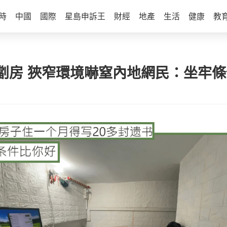
時
中國
國際
星島申訴王
財經
地產
生活
健康
教
水埗劏房 狹窄環境嚇窒內地網民：坐牢