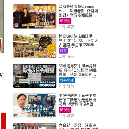
佘詩曼疑胸壓Chrome
Hearts型男老闆 俯身疑
跟對方背脊零距離接觸
網民驚呼：企側邊唔
影視圈
得？
12小時前
檀島咖啡餅店回歸港
島！預告新店8月下旬太
古重開 年初結束80年歷
史灣仔總店
飲食
13小時前
33歲港男突中風半身癱
瘓 母拖3日先報警 網民
震驚：執返條命係神蹟
紅
自爆2個惡習｜Juicy叮
時事熱話
21小時前
黎彼得離世丨兒子黎樹
德停工陪老父走過最後
歲月 澄清經濟沒有困
難：傳聞有誇張成份
影視圈
02:44
11小時前
六合彩︱頭獎一注獨中