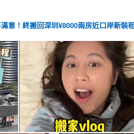
滿意！終搬回深圳¥8000兩房近口岸新裝