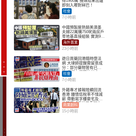
得1900萬 攪珠結果出爐
即刻入嚟對冧巴！
社會
7小時前
中國預製屋熱銷美澳墨
夫婦22萬購750呎兩房戶
零地基直接組裝 實測9個
月激讚
海外置業
23小時前
遊日買藥回港隨時墮法
網 大律師提醒需留意成
分：部分藥物管有已違
法 代朋友買可抗辯？
社會
7小時前
外籍專才據報陸續回流
香港 鍾情低稅率不惜減
薪 帶動寫字樓豪宅及學
位競爭「香港已重現生
商業創科
機」
15小時前