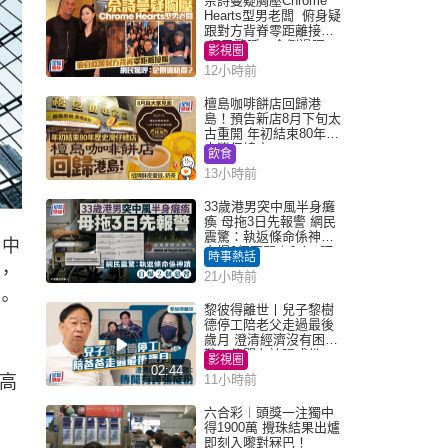
佘詩曼疑胸壓Chrome
Hearts型男老闆 俯身疑
跟對方背脊零距離接觸
網民驚呼：企側邊唔
影視圈
得？
12小時前
檀島咖啡餅店回歸港
島！預告新店8月下旬太
古重開 年初結束80年歷
史灣仔總店
飲食
13小時前
33歲港男突中風半身癱
瘓 母拖3日先報警 網民
震驚：執返條命係神蹟
，中
自爆2個惡習｜Juicy叮
時事熱話
，
21小時前
。
黎彼得離世丨兒子黎樹
德停工陪老父走過最後
歲月 澄清經濟沒有困
難：傳聞有誇張成份
影視圈
02:44
更高
11小時前
六合彩︱頭獎一注獨中
得1900萬 攪珠結果出爐
即刻入嚟對冧巴！