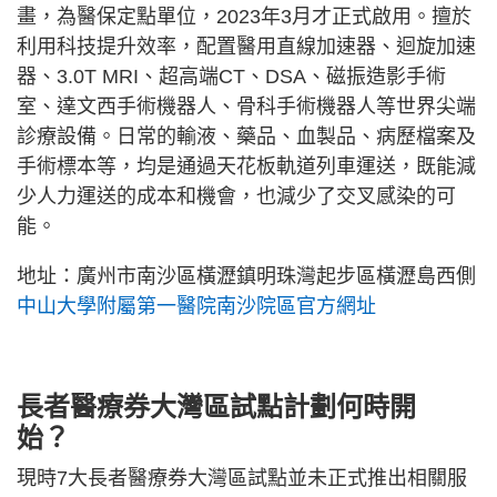
畫，為醫保定點單位，2023年3月才正式啟用。擅於
利用科技提升效率，配置醫用直線加速器、迴旋加速
器、3.0T MRI、超高端CT、DSA、磁振造影手術
室、達文西手術機器人、骨科手術機器人等世界尖端
診療設備。日常的輸液、藥品、血製品、病歷檔案及
手術標本等，均是通過天花板軌道列車運送，既能減
少人力運送的成本和機會，也減少了交叉感染的可
能。
地址：廣州市南沙區橫瀝鎮明珠灣起步區橫瀝島西側
中山大學附屬第一醫院南沙院區
官方網址
長者醫療券大灣區試點計劃何時開
始？
現時7大長者醫療券大灣區試點並未正式推出相關服