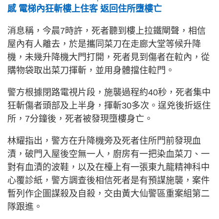
感 電梯內狂斬樓上住客 返回住所墮樓亡
消息稱，今晨7時許，死者聽到樓上拉鐵閘聲，相信
屋內有人離去，於是攜同菜刀在走廊大堂等候升降
機，未幾升降機大門打開，死者見到傷者在𨋢內，從
購物袋取出菜刀揮斬，並用身體擋住𨋢門。
警方根據閉路電視片段，施襲過程約40秒，死者集中
狂斬傷者頭部及上半身，揮斬30多次。逞兇後折返住
所，7分鐘後，死者被發現墮樓身亡。
林耀指出，警方在升降機旁及死者住所門前發現血
漬，破門入屋後空無一人，廚房有一把染血菜刀、一
對有血漬的波鞋，以及在檯上有一張東九龍精神科中
心覆診紙，警方調查後相信死者是有預謀施襲，案件
暫列作企圖謀殺及自殺，交由黃大仙警區重案組第二
隊跟進。