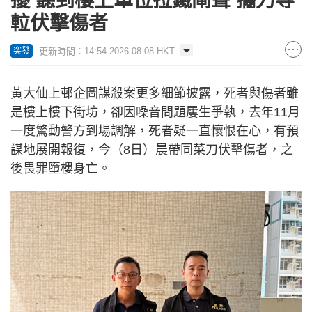
擾 聽到樓上單位拉鐵閘聲 攜刀等
𨋢伏擊傷者
更新時間：14:54 2026-08-08 HKT
突發
黃大仙上邨企圖謀殺案更多細節披露，死者與傷者雖
是樓上樓下街坊，卻因噪音問題屢生爭執，去年11月
一度驚動警方到場調解，死者疑一直懷恨在心，有預
謀地展開報復，今（8日）晨帶同菜刀伏擊傷者，之
後畏罪墮樓身亡。