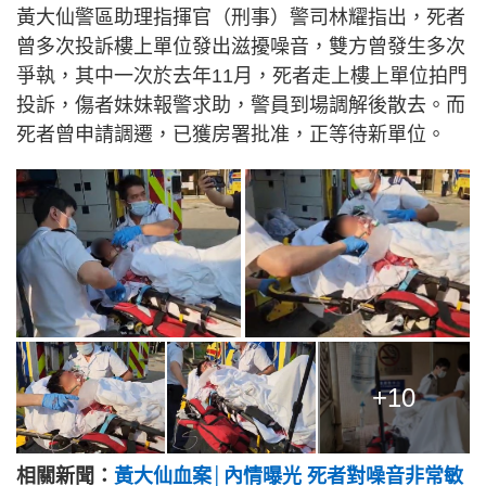
黃大仙警區助理指揮官（刑事）警司林耀指出，死者
曾多次投訴樓上單位發出滋擾噪音，雙方曾發生多次
爭執，其中一次於去年11月，死者走上樓上單位拍門
投訴，傷者妹妹報警求助，警員到場調解後散去。而
死者曾申請調遷，已獲房署批准，正等待新單位。
+10
相關新聞：
黃大仙血案│內情曝光 死者對噪音非常敏