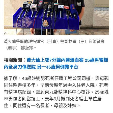
黃大仙警區助理指揮官（刑事）警司林耀（左）及總督察
（刑事） 鄒振邦。
相關新聞：
黃大仙上邨7分鐘內連爆血案 25歲男電梯
內全身刀傷送院 另一46歲男倒斃平台
據了解，46歲姓劉男死者任職工程公司司機，與母親
同住昭善樓多年，早前母親年邁需入住老人院，死者
有精神病紀錄，需到東九龍精神科中心覆診。25歲姓
林男傷者則當技工，去年9月搬到死者樓上單位居
住，同住還有一名長者、母親及妹妹。