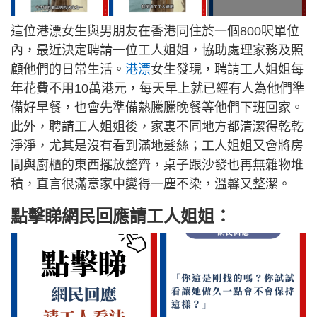
這位港漂女生與男朋友在香港同住於一個800呎單位
內，最近決定聘請一位工人姐姐，協助處理家務及照
顧他們的日常生活。
港漂
女生發現，聘請工人姐姐每
年花費不用10萬港元，每天早上就已經有人為他們準
備好早餐，也會先準備熱騰騰晚餐等他們下班回家。
此外，聘請工人姐姐後，家裏不同地方都清潔得乾乾
淨淨，尤其是沒有看到滿地髮絲；工人姐姐又會將房
間與廚櫃的東西擺放整齊，桌子跟沙發也再無雜物堆
積，直言很滿意家中變得一塵不染，溫馨又整潔。
點擊睇網民回應請工人姐姐：