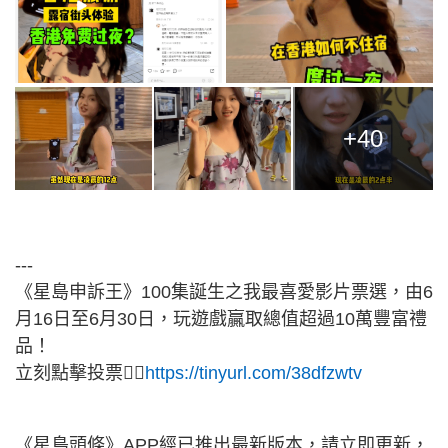
+40
---
《星島申訴王》100集誕生之我最喜愛影片票選，由6
月16日至6月30日，玩遊戲贏取總值超過10萬豐富禮
品！
立刻點擊投票👉🏻
https://tinyurl.com/38dfzwtv
《星島頭條》APP經已推出最新版本，請立即更新，