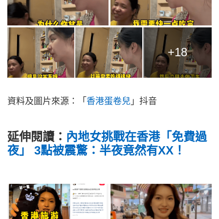
+18
資料及圖片來源：「
香港蛋卷兒
」抖音
延伸閱讀：
內地女挑戰在香港「免費過
夜」 3點被震驚：半夜竟然有XX！