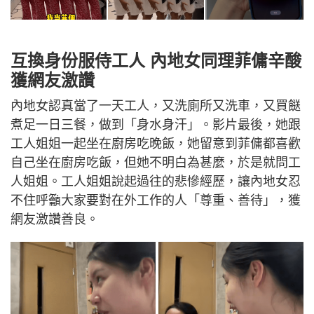
互換身份服侍工人 內地女同理菲傭辛酸
獲網友激讚
內地女認真當了一天工人，又洗廁所又洗車，又買餸
煮足一日三餐，做到「身水身汗」。影片最後，她跟
工人姐姐一起坐在廚房吃晚飯，她留意到菲傭都喜歡
自己坐在廚房吃飯，但她不明白為甚麼，於是就問工
人姐姐。工人姐姐說起過往的悲慘經歷，讓內地女忍
不住呼籲大家要對在外工作的人「尊重、善待」，獲
網友激讚善良。