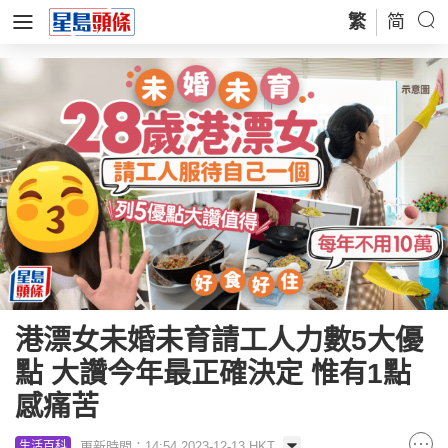
繁
简
港漂女未婚未育請工人力數5大優
點 大讚今年最正確決定 惟有1點
感痛苦
更新時間：14:54 2023-12-13 HKT
生活百科