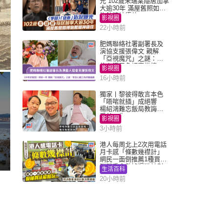
光 102歲朱瑞棠隱居加拿
大逾30年 滿屋舊照如博
物館精神極佳
影視圈
22小時前
肥媽聯絡社署副署長及
演協支援張偉文 親解
「亞視魔咒」之謎：有
信心鐵三角評審繼續
影視圈
16小時前
獨家丨黎彼得敢言本色
「唔啱就插」成絕響
楊紹鴻難忘飯局教誨：
受益一生
影視圈
3小時前
港人每周北上2次用電話
月卡感「條數幾襟計」
網民一面倒推薦1種買法
附消委會數據漫遊計劃
生活百科
消費提示
20小時前