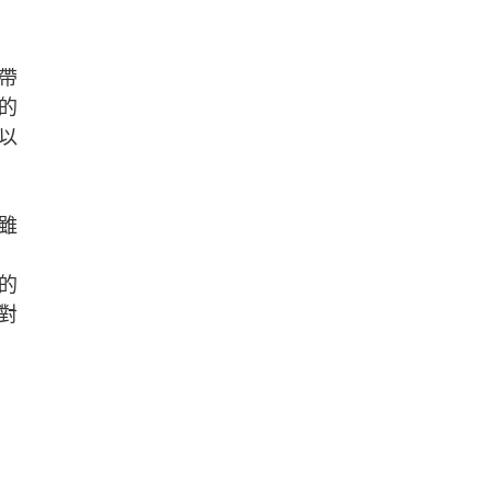
帶
的
以
雖
的
對