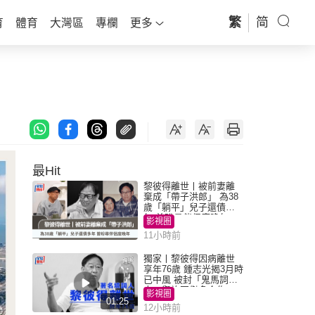
繁
简
育
體育
大灣區
專欄
更多
最Hit
黎彼得離世丨被前妻離
棄成「帶子洪郎」 為38
歲「躺平」兒子還債多
年 曾盼尋伴侶度晚年
影視圈
11小時前
獨家丨黎彼得因病離世
享年76歲 鍾志光揭3月時
已中風 被封「鬼馬詞
人」與許冠傑多合作
影視圈
01:25
12小時前