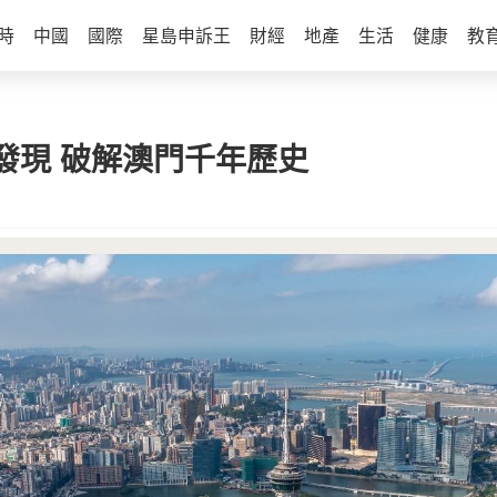
時
中國
國際
星島申訴王
財經
地產
生活
健康
教
發現 破解澳門千年歷史