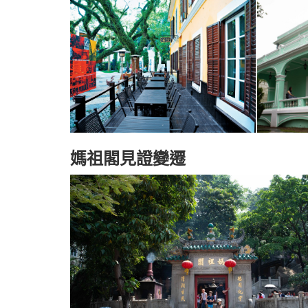
媽祖閣見證變遷