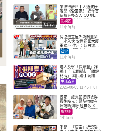
黎彼得離世丨因通波仔
離開《愛回家》 近年百
病纏身多次入ICU 劉鑾
雄黃宗澤曾施援手
影視圈
01:25
11小時前
房協遷置屋邨鴻鵠臺第
一座入伙 安置花園大廈
重建戶 住戶：新居望見
獅子山好開心！
社會
11小時前
港人反擊「假順豐」詐
騙！？ 公開騙徒「關鍵
秘密」 網民聯手玩謝：
練習緬甸語
生活百科
2026-08-05 11:46 HKT
獨家丨盧宛茵揭黎彼得
最後時光：醫院插喉有
痰講唔到嘢 經典歌《浪
子心聲》金句源自廟街
影視圈
睇相佬
4小時前
季節丨「唐泰」近況曝