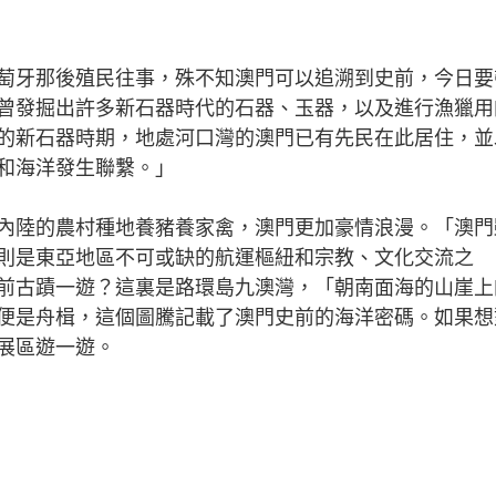
萄牙那後殖民往事，殊不知澳門可以追溯到史前，今日要
曾發掘出許多新石器時代的石器、玉器，以及進行漁獵用
的新石器時期，地處河口灣的澳門已有先民在此居住，並
和海洋發生聯繫。」
內陸的農村種地養豬養家禽，澳門更加豪情浪漫。「澳門
則是東亞地區不可或缺的航運樞紐和宗教、文化交流之
前古蹟一遊？這裏是路環島九澳灣，「朝南面海的山崖上
便是舟楫，這個圖騰記載了澳門史前的海洋密碼。如果想
展區遊一遊。