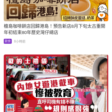
檀島咖啡餅店回歸港島！預告新店8月下旬太古重開
年初結束80年歷史灣仔總店
8小時前
飲食