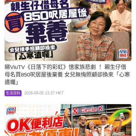
睇ViuTV《日落下的彩虹》憶家族悲劇 ！ 親生仔借
母名買850呎居屋後棄養 女兒無悔照顧卻換來「心寒
遺囑」
2026-08-05 13:27 HKT
生活百科