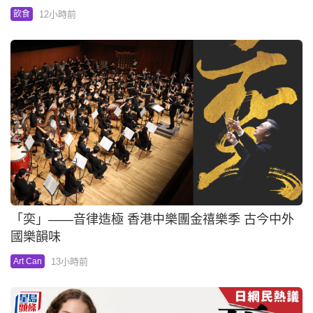
12小時前
飲食
「奕」——音律造極 香港中樂團金禧樂季 古今中外
國樂韻味
13小時前
Art Can