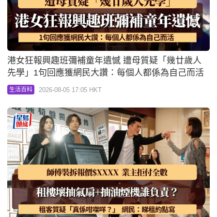
港女狂報興趣班彌補童年遺憾 遭母質疑「幾廿歲人
先學」1句回應獲網民大讚：每個人都係為自己而活
2026-08-05 17:05 HKT
生活百科