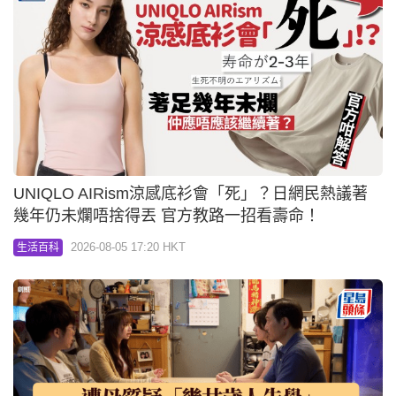
UNIQLO AIRism涼感底衫會「死」？日網民熱議著
幾年仍未爛唔捨得丟 官方教路一招看壽命！
2026-08-05 17:20 HKT
生活百科