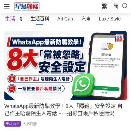
繁
简
生活
時尚購物
生活百科
Art Can
汽車
Luxe Style
WhatsApp最新防騙教學！8大「隱藏」安全設定 自
己作主唔聽陌生人電話 +一招檢查帳戶私隱情況
6小時前
生活百科