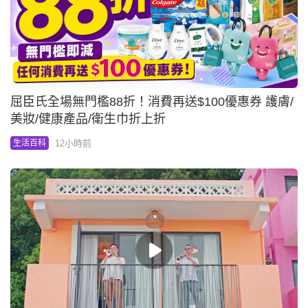
屈臣氏全場無門檻88折！消費再送$100優惠券 護膚/
美妝/健康產品/衛生巾折上折
12小時前
生活百科