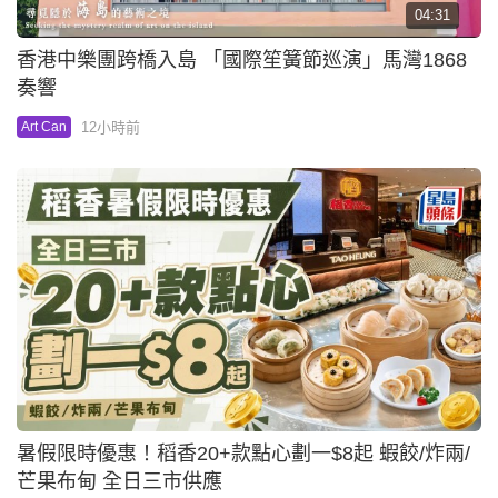
04:31
香港中樂團跨橋入島 「國際笙簧節巡演」馬灣1868
奏響
12小時前
Art Can
暑假限時優惠！稻香20+款點心劃一$8起 蝦餃/炸兩/
芒果布甸 全日三市供應