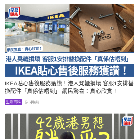
IKEA貼心售後服務獲讚！港人凳轆損壞 客服1安排替
換配件「真係估唔到」 網民驚喜：真心欣賞！
6小時前
生活百科