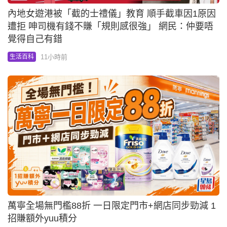
內地女遊港被「截的士禮儀」教育 順手截車因1原因
遭拒 呻司機有錢不賺「規則感很強」 網民：仲要唔
覺得自己有錯
11小時前
生活百科
萬寧全場無門檻88折 一日限定門市+網店同步勁減 1
招賺額外yuu積分