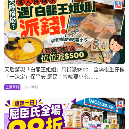
天后驚現「白龍王姐姐」周街派$500！全場後生仔做
「一決定」保平安 網民：拎咗要小心……
12小時前
生活百科