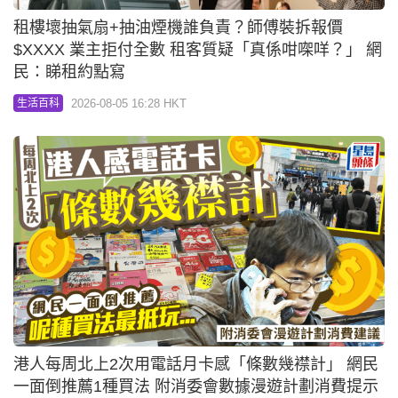
租樓壞抽氣扇+抽油煙機誰負責？師傅裝拆報價
$XXXX 業主拒付全數 租客質疑「真係咁㗎咩？」 網
民：睇租約點寫
2026-08-05 16:28 HKT
生活百科
港人每周北上2次用電話月卡感「條數幾襟計」 網民
一面倒推薦1種買法 附消委會數據漫遊計劃消費提示