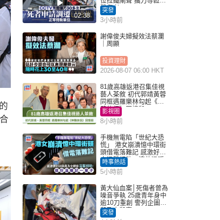
位拉鐵閘聲 攜刀等𨋢伏
擊傷者
突發
02:38
3小時前
謝偉俊夫婦擬效法蔡瀾
｜周顯
投資理財
2026-08-07 06:00 HKT
81歲高雄返港召集佳視
藝人茶敘 初代郭靖黃蓉
同框遇羅樂林勾起《神
的
鵰俠侶》回憶殺
影視圈
數合
8小時前
手機無電陷「世紀大恐
慌」 港女崩潰憶中環街
頭借電落難記 感激好心
人溫馨相助：這份溫暖
時事熱話
記一輩子｜Juicy叮
5小時前
黃大仙血案│死傷者曾為
噪音爭執 25歲青年身中
逾10刀重創 警列企圖謀
殺及自殺案
突發