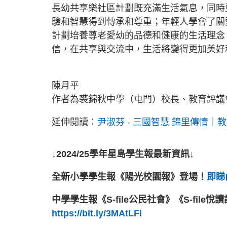
長幼共享樂社區計劃既充滿生活氣息，同時
驗和智慧得到傳承和尊重；年輕人學會了關
計劃培養尊老愛幼的品德和健康的生活理念
信，在共享與交流中，生活將變得更加美好
陳月平
作者為裘錦秋中學（屯門）校長、教育評議
延伸閱讀：
尹淑芬 - 三國智慧 錦里傳情｜
↓2024/25學年星島學生報最新資訊↓
全新小學學生報《陽光校園報》登場！
即睇內
中學學生報《S-file公民社會》《S-file
https://bit.ly/3MAtLFi