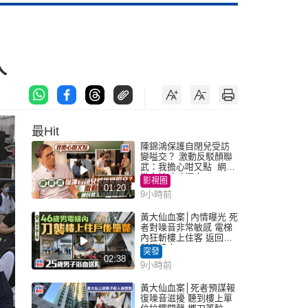
人
最Hit
陳錦鴻保護自閉兒受訪
變嗌交？ 激動反駁顏聯
武：我擔心咁又點 網民
批主持咄咄逼人
影視圈
01:20
9小時前
黃大仙血案│內情曝光 死
者對噪音非常敏感 電梯
內狂斬樓上住客 返回住
所墮樓亡
突發
02:38
9小時前
黃大仙血案│死者預謀報
復噪音滋擾 聽到樓上單