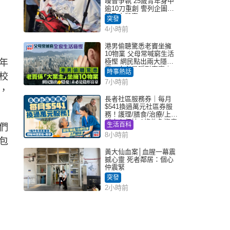
噪音爭執 25歲青年身中
逾10刀重創 警列企圖謀
殺及自殺案
突發
4小時前
港男偷聽驚悉老竇坐擁
10物業 父母常喊窮生活
年
極慳 網民點出兩大隱
憂：未必是隱形富豪｜
時事熱話
校
Juicy叮
7小時前
，
長者社區服務券｜每月
$541換過萬元社區券服
務！護理/膳食/治療/上門
或中心任揀 1條件免資產
生活百科
們
審查（附申請資格及教
8小時前
學）
包
黃大仙血案│血腥一幕震
撼心靈 死者鄰居：個心
仲震緊
突發
2小時前