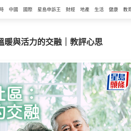
時
中國
國際
星島申訴王
財經
地產
生活
健康
教
：溫暖與活力的交融｜教評心思