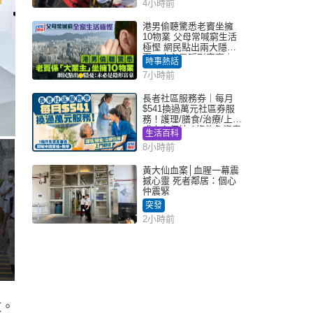
4小時前
港男偷聽驚悉老竇坐擁
10物業 父母常喊窮生活
極慳 網民點出兩大隱
憂：未必是隱形富豪｜
時事熱話
Juicy叮
7小時前
長者社區服務券｜每月
$541換過萬元社區券服
務！護理/膳食/治療/上門
或中心任揀 1條件免資產
生活百科
審查（附申請資格及教
8小時前
學）
黃大仙血案│血腥一幕震
撼心靈 死者鄰居：個心
仲震緊
突發
2小時前
數。