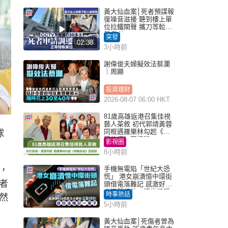
黃大仙血案│死者預謀報
復噪音滋擾 聽到樓上單
位拉鐵閘聲 攜刀等𨋢伏
擊傷者
突發
02:38
3小時前
謝偉俊夫婦擬效法蔡瀾
｜周顯
投資理財
2026-08-07 06:00 HKT
81歲高雄返港召集佳視
藝人茶敘 初代郭靖黃蓉
同框遇羅樂林勾起《神
球
鵰俠侶》回憶殺
影視圈
8小時前
，
手機無電陷「世紀大恐
慌」 港女崩潰憶中環街
者
頭借電落難記 感激好心
人溫馨相助：這份溫暖
時事熱話
然
記一輩子｜Juicy叮
5小時前
黃大仙血案│死傷者曾為