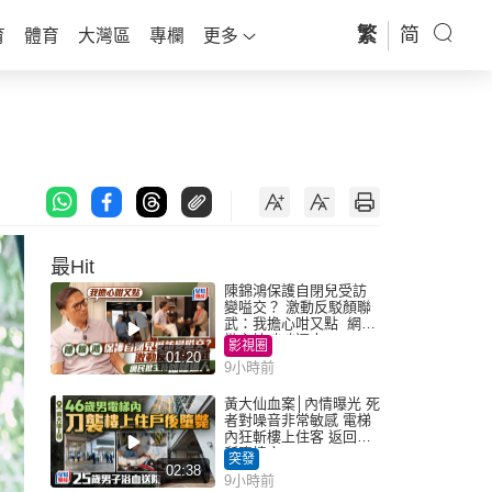
繁
简
育
體育
大灣區
專欄
更多
最Hit
陳錦鴻保護自閉兒受訪
變嗌交？ 激動反駁顏聯
武：我擔心咁又點 網民
批主持咄咄逼人
影視圈
01:20
9小時前
黃大仙血案│內情曝光 死
者對噪音非常敏感 電梯
內狂斬樓上住客 返回住
所墮樓亡
突發
02:38
9小時前