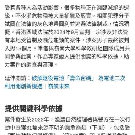
受着各種人為活動影響，很多物種正在瀕臨滅絕的邊
緣，不少瀕危物種被大量捕獵及販賣，相關犯罪分子
試圖在法律的灰色地帶圖利並逃避法律制裁，情況猖
獗。香港區域法院於2024年9月宣判一宗涉及非法管
有本地受管制及瀕危龜類的案件，涉案男子最終被判
入獄15個月。筆者與嶺南大學科學教研組團隊成員共
同參與此案，作為專家證人提供關鍵的科學依據，助
力案件的調查與審理。
延伸閱讀：
破解退役電池「壽命密碼」 為電池二次
利用開創新機遇︱嶺航未來
提供關鍵科學依據
案件發生於2022年，漁農自然護理署與警方在一次行
動中查獲31隻來源不明的瀕危龜類（下圖），包括受