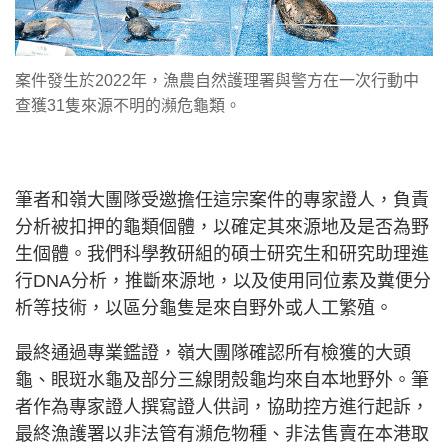
案件發生於2022年，漁農自然護理署與警方在一次行動中
查獲31隻來源不明的瀕危龜類。
筆者和嶺大團隊受邀擔任這宗案件的專家證人，負責
分析被扣押的龜類個體，以確定其來源地及是否為野
生個體。我們科學教研組的碩士研究生和研究助理進
行DNA分析，推斷來源地，以及使用同位素及糞便分
析等技術，以區分龜隻是來自野外或人工繁殖。
最終通過專業鑑證，嶺大團隊確認所有檢獲的大頭
龜、眼斑水龜及部分三線閉殼龜均來自本地野外。筆
者作為專家證人撰寫證人供詞，協助控方進行起訴，
最終漁護署以非法管有瀕危物種、非法售賣在本港取