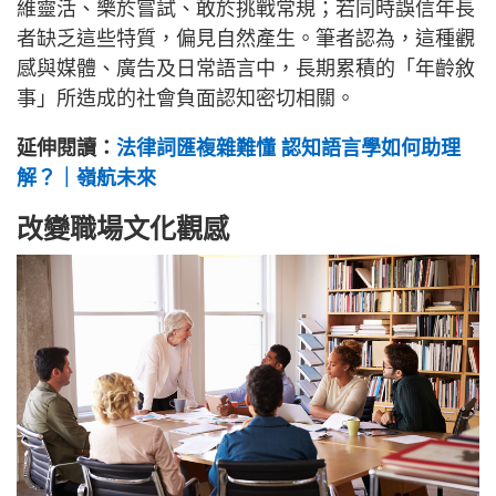
維靈活、樂於嘗試、敢於挑戰常規；若同時誤信年長
者缺乏這些特質，偏見自然產生。筆者認為，這種觀
感與媒體、廣告及日常語言中，長期累積的「年齡敘
事」所造成的社會負面認知密切相關。
延伸閱讀：
法律詞匯複雜難懂 認知語言學如何助理
解？｜嶺航未來
改變職場文化觀感