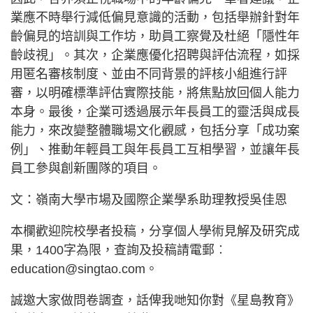
業應不時舉行減低偏見意識的活動，包括舉辦針對年
齡偏見的培訓與工作坊，助員工察覺及杜絕「隱性年
齡歧視」。其次，企業應優化招聘與評估流程，如採
用匿名審核制度、並由不同背景的評核小組進行評
審，以明確標準評估實際技能，將焦點放回個人能力
本身。最後，企業可透過展示年長員工的靈活與成長
能力，來改變整體職場文化觀感，包括分享「成功案
例」、推動年輕員工與年長員工互相學習，並讓年長
員工參與創新團隊的項目。
文：嶺南大學市場及國際企業學系助理教授吳佳恩
本欄歡迎院校學者投稿，分享個人學術見解及研究成
果，1400字為限，查詢及投稿請電郵︰
education@singtao.com。
誠邀大家做問卷調查，話俾我哋知你對《星島教育》