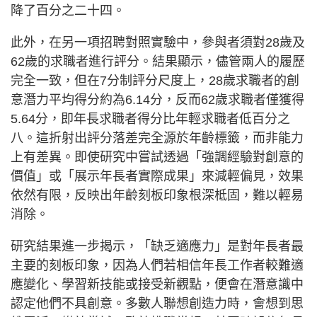
降了百分之二十四。
此外，在另一項招聘對照實驗中，參與者須對28歲及
62歲的求職者進行評分。結果顯示，儘管兩人的履歷
完全一致，但在7分制評分尺度上，28歲求職者的創
意潛力平均得分約為6.14分，反而62歲求職者僅獲得
5.64分，即年長求職者得分比年輕求職者低百分之
八。這折射出評分落差完全源於年齡標籤，而非能力
上有差異。即使研究中嘗試透過「強調經驗對創意的
價值」或「展示年長者實際成果」來減輕偏見，效果
依然有限，反映出年齡刻板印象根深柢固，難以輕易
消除。
研究結果進一步揭示，「缺乏適應力」是對年長者最
主要的刻板印象，因為人們若相信年長工作者較難適
應變化、學習新技能或接受新觀點，便會在潛意識中
認定他們不具創意。多數人聯想創造力時，會想到思