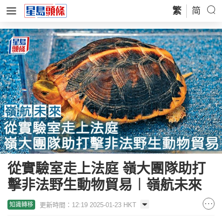
繁
简
從實驗室走上法庭 嶺大團隊助打
擊非法野生動物貿易︱嶺航未來
更新時間：12:19 2025-01-23 HKT
知識轉移