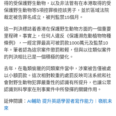
得的受保護野生動物，以及非法管有在本港取得的受
保護野生動物等5項控罪檢控該男子，並於區域法院
裁定被告罪名成立，被判監禁15個月。
這一判決標誌着香港在保護野生動物方面的一個重要
里程碑。事實上，任何人違反《保護瀕危動植物物種
條例》，一經定罪最高可被罰款1000萬元及監禁10
年。筆者認為這宗案件懲罰較輕，但與以往類似案件
的判決相比已是一個積極的變化。
去年，在龜類偷獵的同類案件當中，涉案被告僅被處
以小額罰款。這次相對較重的處罰反映司法系統和社
會對野生動物犯罪嚴重性的認識有所提升，也讓公眾
認識到科學家在刑事案件中所發揮的關鍵作用。
延伸閱讀：
AI輔助 提升英語學習者寫作能力︱嶺航未
來