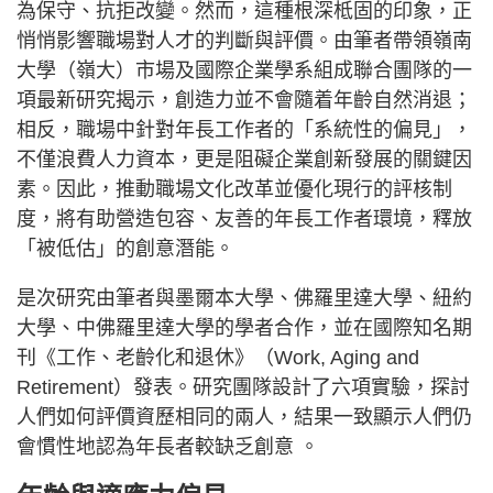
為保守、抗拒改變。然而，這種根深柢固的印象，正
悄悄影響職場對人才的判斷與評價。由筆者帶領嶺南
大學（嶺大）市場及國際企業學系組成聯合團隊的一
項最新研究揭示，創造力並不會隨着年齡自然消退；
相反，職場中針對年長工作者的「系統性的偏見」，
不僅浪費人力資本，更是阻礙企業創新發展的關鍵因
素。因此，推動職場文化改革並優化現行的評核制
度，將有助營造包容、友善的年長工作者環境，釋放
「被低估」的創意潛能。
是次研究由筆者與墨爾本大學、佛羅里達大學、紐約
大學、中佛羅里達大學的學者合作，並在國際知名期
刊《工作、老齡化和退休》（Work, Aging and
Retirement）發表。研究團隊設計了六項實驗，探討
人們如何評價資歷相同的兩人，結果一致顯示人們仍
會慣性地認為年長者較缺乏創意 。