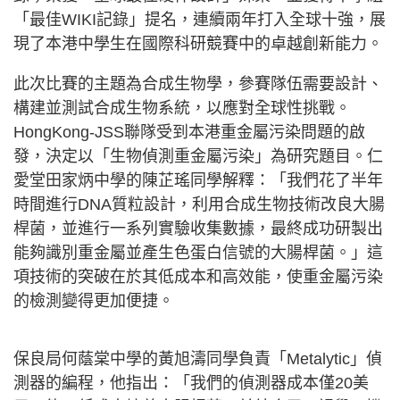
「最佳WIKI記錄」提名，連續兩年打入全球十強，展
現了本港中學生在國際科研競賽中的卓越創新能力。
此次比賽的主題為合成生物學，參賽隊伍需要設計、
構建並測試合成生物系統，以應對全球性挑戰。
HongKong-JSS聯隊受到本港重金屬污染問題的啟
發，決定以「生物偵測重金屬污染」為研究題目。仁
愛堂田家炳中學的陳芷瑤同學解釋：「我們花了半年
時間進行DNA質粒設計，利用合成生物技術改良大腸
桿菌，並進行一系列實驗收集數據，最終成功研製出
能夠識別重金屬並產生色蛋白信號的大腸桿菌。」這
項技術的突破在於其低成本和高效能，使重金屬污染
的檢測變得更加便捷。
保良局何蔭棠中學的黃旭濤同學負責「Metalytic」偵
測器的編程，他指出：「我們的偵測器成本僅20美