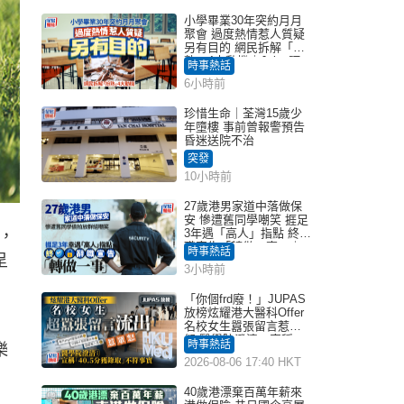
小學畢業30年突約月月
聚會 過度熱情惹人質疑
另有目的 網民拆解「扮
熟」4大動機｜Juicy叮
時事熱話
6小時前
珍惜生命｜荃灣15歲少
年墮樓 事前曾報警預告
昏迷送院不治
突發
10小時前
27歲港男家道中落做保
安 慘遭舊同學嘲笑 捱足
3年遇「高人」指點 終辭
，
職宣告「轉做一事」｜
時事熱話
呈
Juicy叮
3小時前
「你個frd廢！」JUPAS
放榜炫耀港大醫科Offer
名校女生囂張留言惹眾
怒 醫學院澄清：宣稱
時事熱話
樂
「40.5分獲錄取」不符事
2026-08-06 17:40 HKT
實｜Juicy叮
40歲港漂棄百萬年薪來