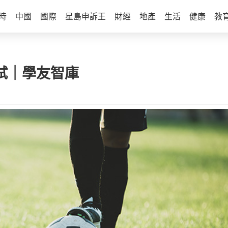
時
中國
國際
星島申訴王
財經
地產
生活
健康
教
分試｜學友智庫