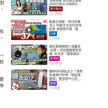
港做保險 昔日國企高層
生對
3800元租尖沙咀床位｜
租盤Million
，
樓市動向
13小時前
颱風白海豚｜周日吹襲
浙江 料創天文台65年來
紀錄 成登陸中國「最長
有
途颱風」
社會
00:58
，
6小時前
陳志雲哽咽憶亡母離世
自責一決定間接害死至
親 未完成「最後通話」
一
一生遺憾
影視圈
核
10小時前
嫌$8000津貼太少？港男
失業報ERB呻「倒貼車
飯錢」遭培訓中心怒轟
要
網民幽默教路：揀呢類
飲食
學
課程唔會蝕...
7小時前