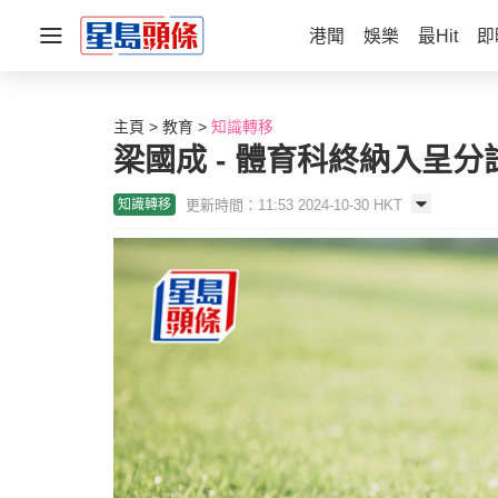
港聞
娛樂
最Hit
即
主頁
教育
知識轉移
梁國成 - 體育科終納入呈
更新時間：11:53 2024-10-30 HKT
知識轉移