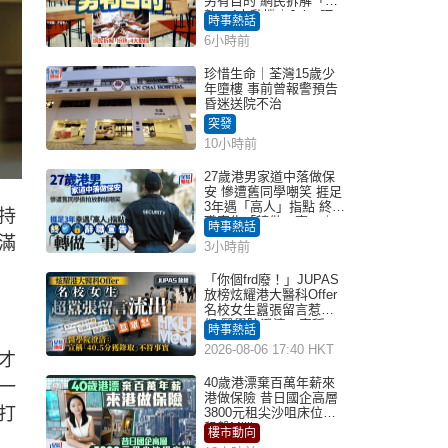
另有目的 網民拆解「扮
熟」4大動機｜Juicy叮
時事熱話
6小時前
珍惜生命｜荃灣15歲少
年墮樓 事前曾報警預告
昏迷送院不治
突發
10小時前
27歲港男家道中落做保
安 慘遭舊同學嘲笑 捱足
3年遇「高人」指點 終辭
持
職宣告「轉做一事」｜
時事熱話
Juicy叮
滿
3小時前
「你個frd廢！」JUPAS
放榜炫耀港大醫科Offer
名校女生囂張留言惹眾
怒 醫學院澄清：宣稱
時事熱話
「40.5分獲錄取」不符事
2026-08-06 17:40 HKT
實｜Juicy叮
才
40歲港漂棄百萬年薪來
一
港做保險 昔日國企高層
打
3800元租尖沙咀床位｜
租盤Million
樓市動向