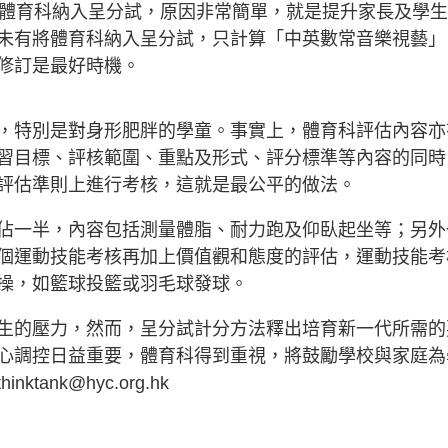
望體育科納入呈分試，原因非常簡單，就是提升家長及學
未有將體育科納入呈分試，只計算「中英數常音樂視藝」
修訂是最好時機。
，特別是對身形肥胖的學童。事實上，體育科評估內容亦
習目標、評核範圍、重點及形式、評分標準等內容的同時
評估準則上進行考核，這就是最公平的做法。
佔一半，內容包括測量體脂、耐力跑及仰臥起坐等；另外
個運動技能考核再加上價值觀和態度的評估，運動技能考
操，如籃球投籃或羽毛球發球。
生的壓力，然而，呈分試計分方法釋出培育新一代所需的
心調控日益重要，體育科得到重視，將鼓勵學校與家庭為
thinktank@hyc.org.hk