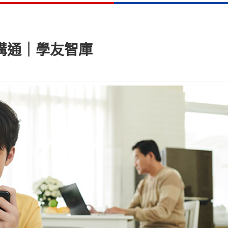
溝通｜學友智庫