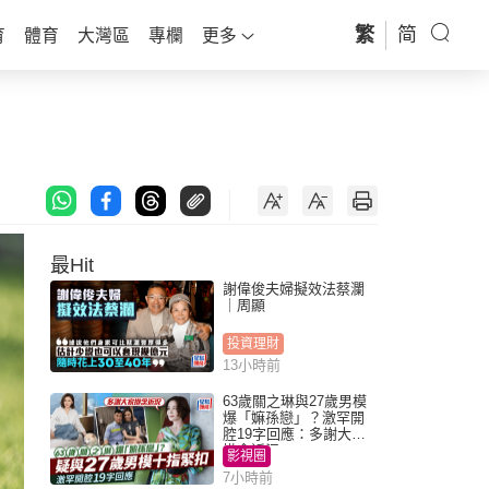
繁
简
育
體育
大灣區
專欄
更多
最Hit
謝偉俊夫婦擬效法蔡瀾
｜周顯
投資理財
13小時前
63歲關之琳與27歲男模
爆「嫲孫戀」？激罕開
腔19字回應：多謝大家
掛念近況
影視圈
7小時前