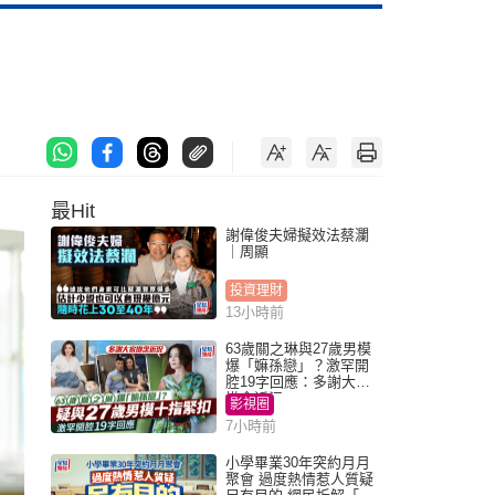
最Hit
謝偉俊夫婦擬效法蔡瀾
｜周顯
投資理財
13小時前
63歲關之琳與27歲男模
爆「嫲孫戀」？激罕開
腔19字回應：多謝大家
掛念近況
影視圈
7小時前
小學畢業30年突約月月
聚會 過度熱情惹人質疑