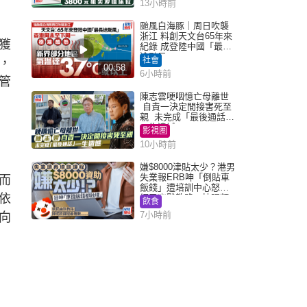
13小時前
颱風白海豚｜周日吹襲
浙江 料創天文台65年來
獲
紀錄 成登陸中國「最長
途颱風」
社會
，
00:58
6小時前
管
陳志雲哽咽憶亡母離世
自責一決定間接害死至
親 未完成「最後通話」
一生遺憾
影視圈
10小時前
嫌$8000津貼太少？港男
失業報ERB呻「倒貼車
而
飯錢」遭培訓中心怒轟
依
網民幽默教路：揀呢類
飲食
課程唔會蝕...
7小時前
向