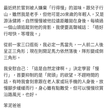
最近終於嘗到被人嫌棄「行得慢」的滋味。跟兒子行
山，雖然我是老手，但他可是20來歲的年輕人，又是
游泳健將，自然慢慢被他拉遠距離拋在身後。每繞過
一個山頭追蹤到他的背影，我便要高聲喊話：「唔好
行咁快，等埋我。」
從前一家三口逛街，我必定一馬當先，一人前二人後
呈正三角形；現在則開足馬力依然落後，隊形變成倒
三角形。
我安慰自己：「這是自然定律啊。」決定學習「慢
行」，首要抑制的是「爬頭」的欲望。不趕時間的
話，有時我會刻意跟在老人家或玩手機的人身後，放
慢腳步緩緩而行，身心雖有點難受，但可以慢慢欣賞
沿路風光，也好。
笨泥爸爸