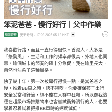
笨泥爸爸 - 慢行好行｜父中作樂
更新時間：17:02 2025-05-12 HKT
知識轉移
我喜歡行路，而且一直行得很快。香港人，大多是
「急驚風」，生活和工作的頻率都很高，外地人也同
意，這個城市的節奏的確十分急促。我在這里長大，
自然也沾染了這種風格。
快了幾十年，第一次被逼行得慢一點，是當爸爸之
後，推着BB車之時。快不得呀，你要確保孩子出行
安全妥當和舒適，絕不能在人群中狂飆。所以像我這
種在超級市場推購物車也會嘗試衝鋒滑行的人，也要
學着忍着試着把推BB車時的速度減低。