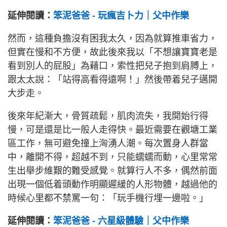
延伸閱讀：
笨泥爸爸 - 玩瘋吉卜力｜父中作樂
然而，這種負擔沒有困我太久，因為就算推車省力，
但實在慢和不方便，故此後來我以「不想讓寶寶老是
看到別人的屁股」為藉口，索性把兒子抱到肩膊上，
跟太太說：「站得高看得遠啊！」然後帶着兒子邁開
大步走。
後來年紀漸大，骨質疏鬆，肌肉流失，我開始行得
慢，可是還是比一般人走得快。最近需要在觀塘工業
區工作，無可避免撞上洶湧人潮。每次置身人群當
中，離開不得，超越不到，只能蠕蠕而動，心里常常
生出舉步維艱的難受感覺。就算行人不多，偶然前面
出現一個低着頭動作明顯遲緩的人形物體，越過他的
時候心里都不禁罵一句：「玩手機行埋一邊啦。」
延伸閱讀：
笨泥爸爸 - 六星級體驗｜父中作樂