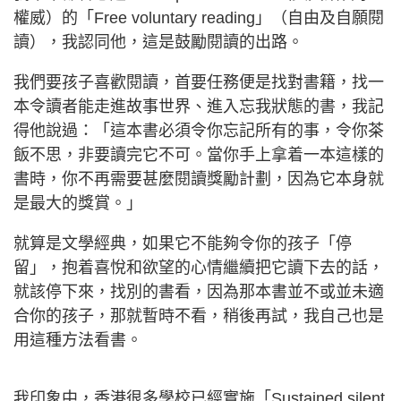
權威）的「Free voluntary reading」（自由及自願閱
讀），我認同他，這是鼓勵閱讀的出路。
我們要孩子喜歡閱讀，首要任務便是找對書籍，找一
本令讀者能走進故事世界、進入忘我狀態的書，我記
得他說過：「這本書必須令你忘記所有的事，令你茶
飯不思，非要讀完它不可。當你手上拿着一本這樣的
書時，你不再需要甚麼閱讀獎勵計劃，因為它本身就
是最大的獎賞。」
就算是文學經典，如果它不能夠令你的孩子「停
留」，抱着喜悅和欲望的心情繼續把它讀下去的話，
就該停下來，找別的書看，因為那本書並不或並未適
合你的孩子，那就暫時不看，稍後再試，我自己也是
用這種方法看書。
我印象中，香港很多學校已經實施「Sustained silent