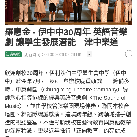
羅惠金 - 伊中中30周年 英語音樂
劇 讓學生發展潛能｜津中樂道
更新時間：06:00 2026-07-28 HKT
知識轉移
欣逢創校30周年，伊利沙伯中學舊生會中學（伊中
中）於今年7月7日及8日舉辦校慶重頭戲——籌備多
時，中英劇團（Chung Ying Theatre Company）導
師悉心指導排練的經典英語音樂劇《The Sound of
Music》，並由學校管弦樂團現場伴奏，聯同本校合
唱團、舞蹈隊竭誠獻演。這場跨年級、跨領域攜手創
造的視聽盛宴，不僅彰顯我校在藝術教育與英語教學
的深厚積澱，更是近年推行「正向教育」的亮麗成