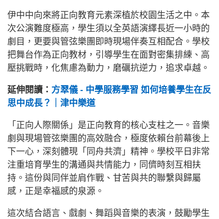
伊中中向來將正向教育元素深植於校園生活之中。本
次公演難度極高，學生須以全英語演繹長近一小時的
劇目，更要與管弦樂團即時現場伴奏互相配合。學校
把舞台作為正向教材，引導學生在面對密集排練、高
壓挑戰時，化焦慮為動力，磨礪抗逆力，追求卓越。
延伸閱讀：
方翠儀 - 中學服務學習 如何培養學生在反
思中成長？｜津中樂道
「正向人際關係」是正向教育的核心支柱之一。音樂
劇與現場管弦樂團的高效融合，極度依賴台前幕後上
下一心，深刻體現「同舟共濟」精神。學校平日非常
注重培育學生的溝通與共情能力，同儕時刻互相扶
持。這份與同伴並肩作戰、甘苦與共的聯繫與歸屬
感，正是幸福感的泉源。
這次結合語言、戲劇、舞蹈與音樂的表演，鼓勵學生