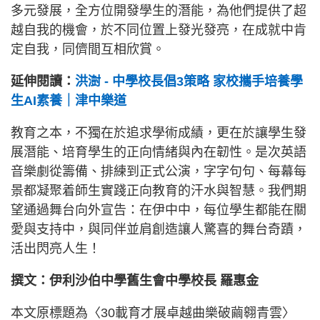
多元發展，全方位開發學生的潛能，為他們提供了超
越自我的機會，於不同位置上發光發亮，在成就中肯
定自我，同儕間互相欣賞。
延伸閱讀：
洪澍 - 中學校長倡3策略 家校攜手培養學
生AI素養｜津中樂道
教育之本，不獨在於追求學術成績，更在於讓學生發
展潛能、培育學生的正向情緒與內在韌性。是次英語
音樂劇從籌備、排練到正式公演，字字句句、每幕每
景都凝聚着師生實踐正向教育的汗水與智慧。我們期
望通過舞台向外宣告：在伊中中，每位學生都能在關
愛與支持中，與同伴並肩創造讓人驚喜的舞台奇蹟，
活出閃亮人生！
撰文：伊利沙伯中學舊生會中學校長 羅惠金
本文原標題為〈30載育才展卓越曲樂破繭翱青雲〉