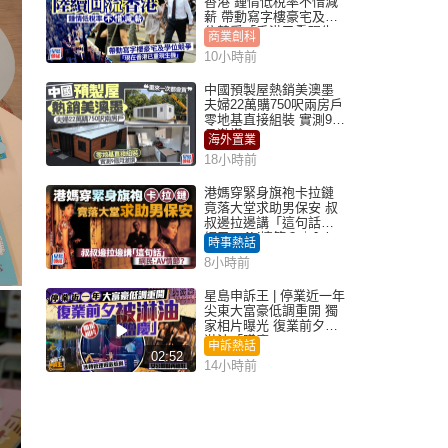
香港 鍾情低稅率不惜減
薪 帶動寫字樓豪宅及學
位競爭「香港已重現生
商業創科
機」
10小時前
中國預製屋熱銷美澳墨
夫婦22萬購750呎兩房戶
零地基直接組裝 實測9個
月激讚
海外置業
18小時前
港媽穿緊身旗袍卡拉鏈
竟落大堂求助男保安 叔
叔邊拉邊講「這句話」
網民：AV情節？｜Juicy
時事熱話
叮
8小時前
星島申訴王 | 停業近一年
尖東大富豪低調重開 獨
家相片曝光 復業前夕被
淋油「贈慶」
申訴熱話
02:52
14小時前