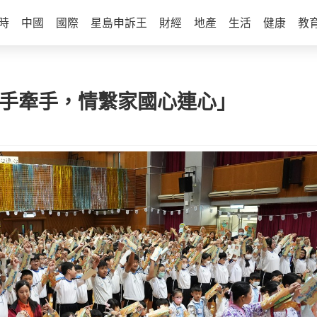
時
中國
國際
星島申訴王
財經
地產
生活
健康
教
城手牽手，情繫家國心連心」