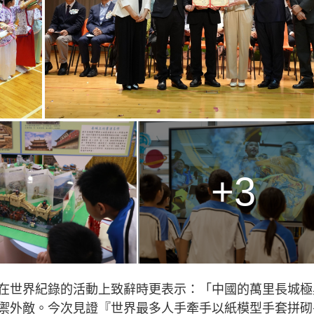
+3
在世界紀錄的活動上致辭時更表示：「中國的萬里長城極
禦外敵。今次見證『世界最多人手牽手以紙模型手套拼砌