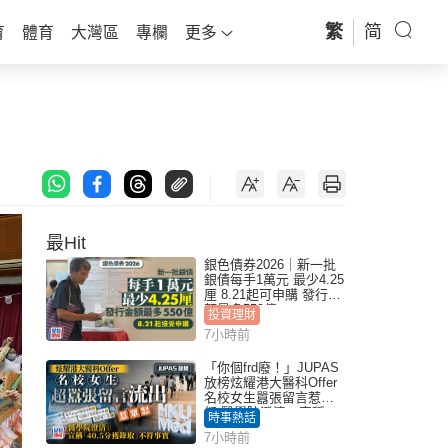
繁
简
育
體育
大灣區
專欄
更多
最Hit
銀色債券2026｜新一批
銀債每手1萬元 最少4.25
厘 8.21起可申購 發行金
額最多550億
投資理財
7小時前
「你個frd廢！」JUPAS
放榜炫耀港大醫科Offer
名校女生囂張留言惹眾
怒 醫學院澄清：宣稱
時事熱話
「40.5分獲錄取」不符事
7小時前
實｜Juicy叮