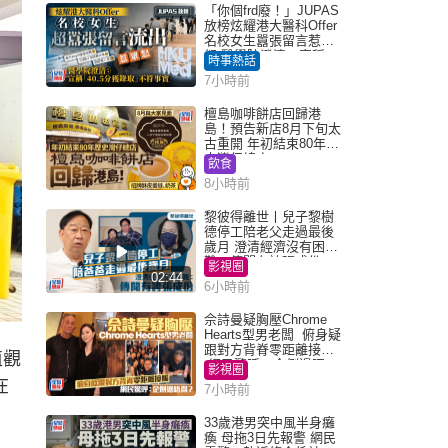
「你個frd廢！」JUPAS
放榜炫耀港大醫科Offer
名校女生囂張留言惹眾
怒 醫學院澄清：宣稱
時事熱話
「40.5分獲錄取」不符事
7小時前
實｜Juicy叮
檀島咖啡餅店回歸港
島！預告新店8月下旬太
古重開 年初結束80年歷
史灣仔總店
飲食
8小時前
黎彼得離世丨兒子黎樹
德停工陪老父走過最後
歲月 澄清經濟沒有困
難：傳聞有誇張成份
影視圈
02:44
6小時前
佘詩曼疑胸壓Chrome
Hearts型男老闆 俯身疑
跟對方背脊零距離接觸
值觀
網民驚呼：企側邊唔
影視圈
得？
在
7小時前
33歲港男突中風半身癱
瘓 母拖3日先報警 網民