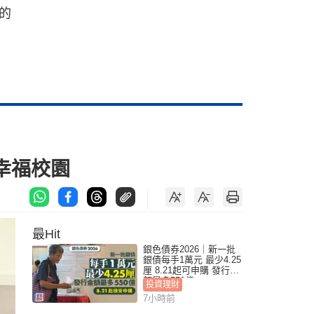
的
造幸福校園
最Hit
銀色債券2026｜新一批
銀債每手1萬元 最少4.25
厘 8.21起可申購 發行金
額最多550億
投資理財
7小時前