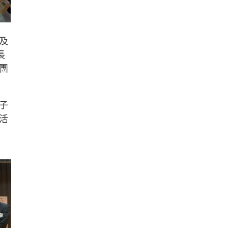
及
長
團
子
活