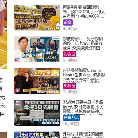
檀島咖啡餅店回歸港
島！預告新店8月下旬太
古重開 年初結束80年歷
史灣仔總店
飲食
8小時前
黎彼得離世丨兒子黎樹
德停工陪老父走過最後
歲月 澄清經濟沒有困
難：傳聞有誇張成份
影視圈
02:44
6小時前
佘詩曼疑胸壓Chrome
Hearts型男老闆 俯身疑
跟對方背脊零距離接觸
嗇
網民驚呼：企側邊唔
影視圈
表
得？
7小時前
元
33歲港男突中風半身癱
未
瘓 母拖3日先報警 網民
震驚：執返條命係神蹟
自
自爆2個惡習｜Juicy叮
時事熱話
16小時前
外籍專才據報陸續回流