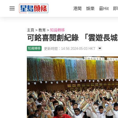
港聞
娛樂
最Hit
即
主頁
教育
知識轉移
可銘喜閱創紀錄 「雲遊長
更新時間：14:56 2024-05-03 HKT
知識轉移