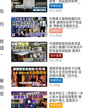
震驚：執返條命係神蹟
自爆2個惡習｜Juicy叮
時事熱話
及
16小時前
外籍專才據報陸續回流
香港 鍾情低稅率不惜減
的
薪 帶動寫字樓豪宅及學
位競爭「香港已重現生
商業創科
機」
10小時前
育
中國預製屋熱銷美澳墨
夫婦22萬購750呎兩房戶
國
零地基直接組裝 實測9個
，
月激讚
海外置業
18小時前
港媽穿緊身旗袍卡拉鏈
竟落大堂求助男保安 叔
叔邊拉邊講「這句話」
網民：AV情節？｜Juicy
解
時事熱話
叮
8小時前
的
星島申訴王 | 停業近一年
受
尖東大富豪低調重開 獨
家相片曝光 復業前夕被
淋油「贈慶」
申訴熱話
02:52