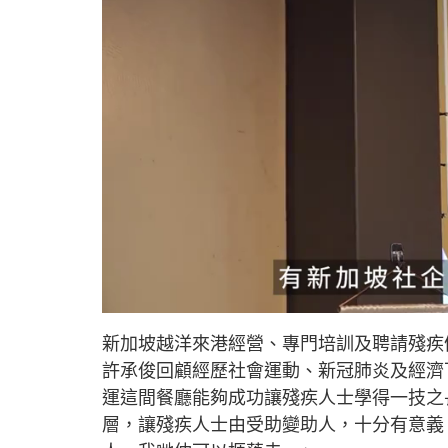
L
U
o
n
a
m
d
u
新加坡越洋來港經營、專門培訓及聘請殘疾
e
t
d
e
:
許承俊回顧經歷社會運動、新冠肺炎及經濟
1
2
.
運這間餐廳能夠成功讓殘疾人士學得一技之
4
1
層，讓殘疾人士由受助變助人，十分有意義
%