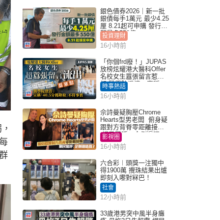
銀色債券2026｜新一批
銀債每手1萬元 最少4.25
厘 8.21起可申購 發行金
額最多550億
投資理財
16小時前
「你個frd廢！」JUPAS
放榜炫耀港大醫科Offer
名校女生囂張留言惹眾
怒 醫學院澄清：宣稱
時事熱話
「40.5分獲錄取」不符事
16小時前
實｜Juicy叮
佘詩曼疑胸壓Chrome
Hearts型男老闆 俯身疑
跟對方背脊零距離接觸
拐，
網民驚呼：企側邊唔
影視圈
每
得？
16小時前
群
六合彩︱頭獎一注獨中
得1900萬 攪珠結果出爐
即刻入嚟對冧巴！
社會
12小時前
33歲港男突中風半身癱