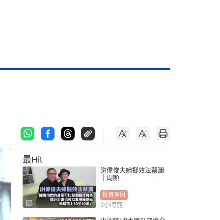
最Hit
謝偉俊夫婦擬效法蔡瀾
｜周顯
投資理財
3小時前