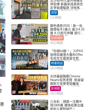
尖沙咀H8大廈升降機全
停前傳 新義安成員與女
友爭執遭驅逐 涉拖馬刑
毀被捕 警另通緝4男
突發
1小時前
銀色債券2026｜新一批
銀債每手1萬元 最少4.25
厘 8.21起可申購 發行金
額最多550億
投資理財
16小時前
「你個frd廢！」JUPAS
放榜炫耀港大醫科Offer
名校女生囂張留言惹眾
怒 醫學院澄清：宣稱
時事熱話
「40.5分獲錄取」不符事
16小時前
實｜Juicy叮
佘詩曼疑胸壓Chrome
Hearts型男老闆 俯身疑
跟對方背脊零距離接觸
人
網民驚呼：企側邊唔
影視圈
營
得？
16小時前
六合彩︱頭獎一注獨中
港
得1900萬 攪珠結果出爐
即刻入嚟對冧巴！