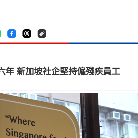
六年 新加坡社企堅持僱殘疾員工