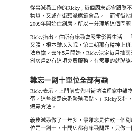
從事滅蟲工作的
Ricky ,
每個周末都會跟隨不
物資，又或在街頭派應節食品。」而擺街站
2009
年開始住劏房，所以十分理解這個問題
Ricky
指出，住所有床蝨會嚴重影響生活﹕
又腫，根本難以入眠，第二朝那有精神上班
法負擔。去年5月開始，
Ricky
決定每月抽兩
劏房戶說有這項免費服務，有需要的就聯絡
難忘一劏十單位全部有蝨
Ricky
表示，上門前會先叫街坊清理家中雜
蛋，這些都是床蝨繁殖黑點。」
Ricky
又指
焗霧方法。
義務滅蝨做了一年多，最難忘是佐敦一個劏
位是一劏十，十間房都有床蝨問題，只做一