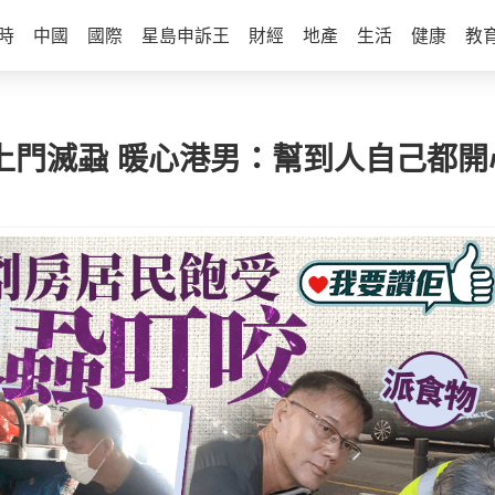
時
中國
國際
星島申訴王
財經
地產
生活
健康
教
民上門滅蝨 暖心港男：幫到人自己都開