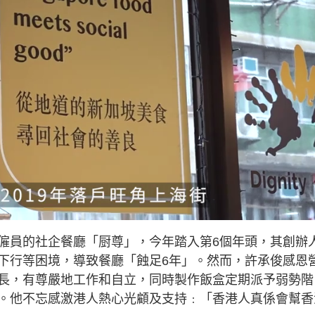
僱員的社企餐廳「厨尊」，今年踏入第6個年頭，其創辦
下行等困境，導致餐廳「蝕足6年」。然而，許承俊感恩
長，有尊嚴地工作和自立，同時製作飯盒定期派予弱勢階
。他不忘感激港人熱心光顧及支持﹕「香港人真係會幫香