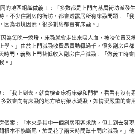
同的地區組織做義工﹕「多數都是上門向基層街坊派發
時，不少住劏房的街坊，都會透露居所有床蝨問題﹕「我
，因為環境因素，很多劏房都會有床蝨。」
「因為每晚一熄燈，床蝨就會走出來吸人血，被咬位置又
上學。」由於上門滅蝨收費昂貴動輒過千，很多劏房戶都
天時間，義務上門替低收入劏房住戶滅蝨﹕「做義工時會
我。」
物﹕「我上到去，就會檢查床褥床架和門框，看看有沒有
，多數會向有床蝨的地方噴射藥水滅蝨，如情況嚴重的會
房個案﹕「本來是其中一個劏房租客求助，但上到去發現
間根本不能斷尾，於是花了兩天時間幫十間房滅蝨。」他