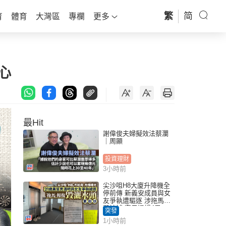
繁
简
育
體育
大灣區
專欄
更多
心
最Hit
謝偉俊夫婦擬效法蔡瀾
｜周顯
投資理財
3小時前
尖沙咀H8大廈升降機全
停前傳 新義安成員與女
友爭執遭驅逐 涉拖馬刑
毀被捕 警另通緝4男
突發
1小時前