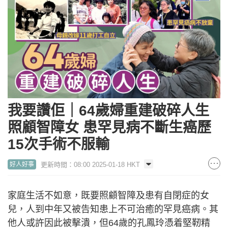
我要讚佢｜64歲婦重建破碎人生
照顧智障女 患罕見病不斷生癌歷
15次手術不服輸
更新時間：08:00 2025-01-18 HKT
好人好事
家庭生活不如意，既要照顧智障及患有自閉症的女
兒，人到中年又被告知患上不可治癒的罕見癌病。其
他人或許因此被擊潰，但64歲的孔鳳玲憑着堅靭精