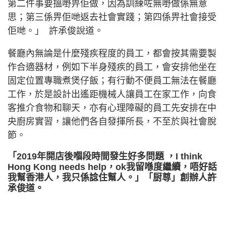
第二件事要搵嘢畀佢做，因為訓練咗無嘢做係無意
思；第三係畀佢哋返去社會實踐；第四係畀社會接受
佢哋。」 許承俊說道。
餐廳內無論是什麼殘疾程度的員工，都會按其需要製
作合適器材，例如下半身殘疾的員工，會安排他坐在
固定位置專職煮煲仔飯；有行動不便員工無法在餐廳
工作，於是設計出遙距機械人讓員工在家工作，向食
客推介食物和聊天，亦有心理障礙的員工先安排在中
央廚房實習，讓他們各自發揮所長，不至於與社會脫
節。
「2019年開店後嗰段時間發生好多問題 ，I think
Hong Kong needs help，ok我留喺度繼續，唔好話
我幫香港人，我只係諗住幫人。」「厨尊」創辦人許
承俊道。