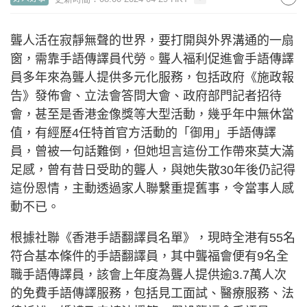
聾人活在寂靜無聲的世界，要打開與外界溝通的一扇
窗，需靠手語傳譯員代勞。聾人福利促進會手語傳譯
員多年來為聾人提供多元化服務，包括政府《施政報
告》發佈會、立法會答問大會、政府部門記者招待
會，甚至是香港金像獎等大型活動，幾乎年中無休當
值，有經歷4任特首官方活動的「御用」手語傳譯
員，曾被一句話難倒，但她坦言這份工作帶來莫大滿
足感，曾有昔日受助的聾人，與她失散30年後仍記得
這份恩情，主動透過家人聯繫重提舊事，令當事人感
動不已。
根據社聯《香港手語翻譯員名單》，現時全港有55名
符合基本條件的手語翻譯員，其中聾福會便有9名全
職手語傳譯員，該會上年度為聾人提供逾3.7萬人次
的免費手語傳譯服務，包括見工面試、醫療服務、法