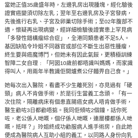
當她正值35歲盛年時，左邊乳房出現腫塊，經化驗後
證實癌變須切除左乳；翌年至右邊乳房及子宮發病，
先後進行右乳、子宮及卵巢切除手術；至02年腹部不
適，懷疑再出現病變，經詳細檢驗後證實患上罕見病
「多發性錯構瘤綜合症」，全港同類患者不足5人。
基因缺陷令玲姐不同器官或部位不斷生出惡性腫瘤，
終生要與癌魔博鬥，但她未有因此氣餒，更積極訓練
智障二女自理﹕「阿囡10歲前都唔識叫媽媽，而家識
得叫人，用兩年半教識佢開爐煮公仔麵畀自己食。」
她每次出入醫院，看盡不少生離死別，亦見過有「硬
頸」病人不肯做手術，於是衍生當義工念頭。「有一
次住院，隔離病床有個患直腸癌女病人唔肯做手術，
醫生勸咗3日都勸唔掂。我同佢傾咗2個鐘，話你死
咗，老公係人哋嘅，個仔係人哋嘅，連層樓都係人哋
嘅，抵咩？」玲姐終成功勸服病人進手術房，自此她
便成為醫院病人互助小組的義工，以同路人身份向乳