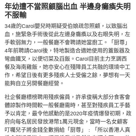
年幼遭不當照顧腦出血 半邊身癱瘓失明
不服輸
34歲的Carol嬰兒時期疑受伯娘疏忽照顧，以致腦出
血，施緊急手術後從此左邊身癱瘓以及右眼失明，左
手軟弱無力，一般餐廳不會聘請她當廚工。「厨尊」
4年前聘請Carol後，特地製造合適她使用的蓋飯器及
彎曲鐵叉，以便切菜及舀飯。Carol目前主力烹調西
餐及海南雞飯，她亦安心在殘障員工共融的環境中工
作，希望日後有更多殘疾人士受僱之餘，夢想有一天
能夠自立另開餐廳經營。
社企餐廳標榜聘用殘疾僱員，許承俊稱大部分食客會
體諒製作時間較一般餐廳需時，甚至對殘疾員工手藝
予以肯定，最令他感動的是2020年疫情爆發初期，政
府向每名居民發放港幣1萬元現金，當時一名女顧客
叮囑兒子將金錢全數捐給「厨尊」﹕「所以香港人真