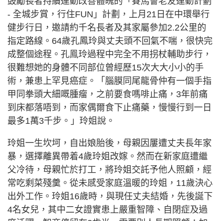
鼓勵長者持續運動改善體魄的「賽馬會老友運動計劃
- 全城步賞，行住FUN」計劃，上月21日在中環舉行
健步行日，邀請約千名長者及其家屬參加2.2公里的
指定路線。64歲孔鳳玲與丈夫頭不回氣不喘，很快完
成整個途程。孔鳯玲過程中完全不用拐杖輔助步行，
很難想她的身體不同部位曾經歷15次大大小小的手
術，兼患上罕見癌症。「腦膜同尾龍骨仲有一個手指
甲同拳頭大細嘅腫瘤，之前要食嗎啡止痛，3年前痛
到床都落唔到，而家偶爾食下止痛藥，慢慢行到一日
最多1萬3千步。」玲姐說。
玲姐一生坎坷，自出娘胎後，母親因屢遭丈夫長年家
暴，選擇離異帶着4歲玲姐改嫁。然而在新家庭遭繼
父冷待，母親忙於打工，將玲姐交託予他人照顧，經
常吃剩菜殘羹。從未感受家庭溫暖的玲姐，11歲決心
出外工作。玲姐16歲時，與現任丈夫結婚，先後誕下
4名女兒，其中二女證實患上嚴重智障、自閉症及過