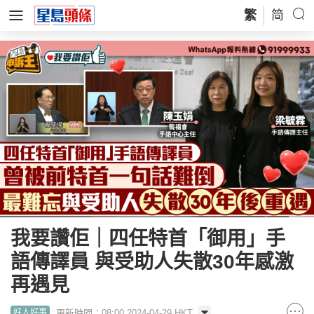
繁
简
我要讚佢｜四任特首「御用」手
語傳譯員 與受助人失散30年感激
再遇見
更新時間：08:00 2024-04-29 HKT
好人好事