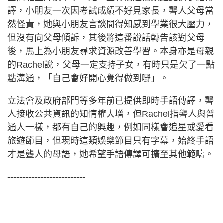
譯，小朋友一次因考試成績不好見家長，聾人父母當
然怪責，她與小朋友言談間得知感到學業很大壓力，
但沒有向父母傾訴，其後將這番說話轉告該對父母
後，馬上為小朋友尋求資源改善學習。本身亦是母親
的Rachel說，父母一定支持子女，有時只是欠了一點
點溝通，「自己會好開心覺得做到嘢」。
立法會及政府部門等多年前已提供即時手語傳譯，聾
人接收公共資訊的知情權大增，但Rachel指聾人與普
通人一樣，都有自己的興趣，例如同樣會追星或愛看
旅遊節目，但現時這類娛樂節目只有字幕，始終手語
才是聾人的母語，她希望手語傳譯可擴至其他範疇。
--------------------------