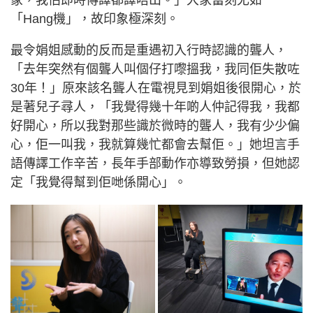
「Hang機」，故印象極深刻。
最令娟姐感動的反而是重遇初入行時認識的聾人，
「去年突然有個聾人叫個仔打嚟搵我，我同佢失散咗
30年！」原來該名聾人在電視見到娟姐後很開心，於
是著兒子尋人，「我覺得幾十年啲人仲記得我，我都
好開心，所以我對那些識於微時的聾人，我有少少偏
心，佢一叫我，我就算幾忙都會去幫佢。」她坦言手
語傳譯工作辛苦，長年手部動作亦導致勞損，但她認
定「我覺得幫到佢哋係開心」。