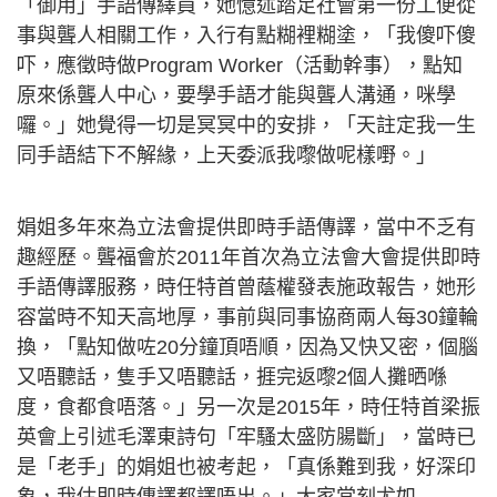
「御用」手語傳繹員，她憶述踏足社會第一份工便從
事與聾人相關工作，入行有點糊裡糊塗，「我傻吓傻
吓，應徵時做Program Worker（活動幹事），點知
原來係聾人中心，要學手語才能與聾人溝通，咪學
囉。」她覺得一切是冥冥中的安排，「天註定我一生
同手語結下不解緣，上天委派我嚟做呢樣嘢。」
娟姐多年來為立法會提供即時手語傳譯，當中不乏有
趣經歷。聾福會於2011年首次為立法會大會提供即時
手語傳譯服務，時任特首曾蔭權發表施政報告，她形
容當時不知天高地厚，事前與同事協商兩人每30鐘輪
換，「點知做咗20分鐘頂唔順，因為又快又密，個腦
又唔聽話，隻手又唔聽話，捱完返嚟2個人攤晒喺
度，食都食唔落。」另一次是2015年，時任特首梁振
英會上引述毛澤東詩句「牢騷太盛防腸斷」，當時已
是「老手」的娟姐也被考起，「真係難到我，好深印
象，我估即時傳譯都譯唔出。」大家當刻尤如