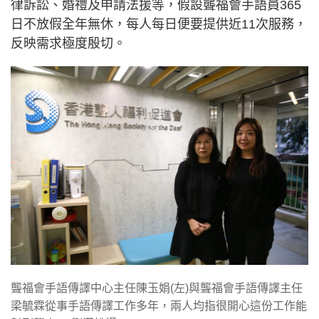
律訴訟、婚禮及申請法援等，假設聾福會手語員365
日不放假全年無休，每人每日便要提供近11次服務，
反映需求極度殷切。
聾福會手語傳譯中心主任陳玉娟(左)與聾福會手語傳譯主任
梁毓霖從事手語傳譯工作多年，兩人均指很開心這份工作能