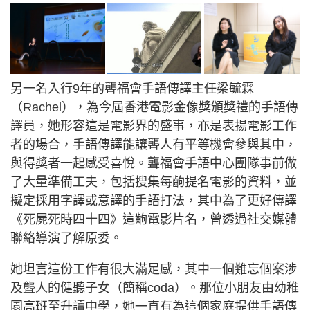
另一名入行9年的聾福會手語傳譯主任梁毓霖
（Rachel），為今屆香港電影金像獎頒獎禮的手語傳
譯員，她形容這是電影界的盛事，亦是表揚電影工作
者的場合，手語傳譯能讓聾人有平等機會參與其中，
與得獎者一起感受喜悅。聾福會手語中心團隊事前做
了大量準備工夫，包括搜集每齣提名電影的資料，並
擬定採用字譯或意譯的手語打法，其中為了更好傳譯
《死屍死時四十四》這齣電影片名，曾透過社交媒體
聯絡導演了解原委。
她坦言這份工作有很大滿足感，其中一個難忘個案涉
及聾人的健聽子女（簡稱coda）。那位小朋友由幼稚
園高班至升讀中學，她一直有為這個家庭提供手語傳