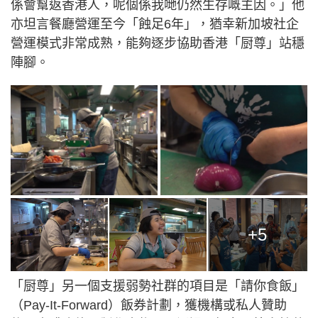
係會幫返香港人，呢個係我哋仍然生存嘅主因。」他
亦坦言餐廳營運至今「蝕足6年」，猶幸新加坡社企
營運模式非常成熟，能夠逐步協助香港「厨尊」站穩
陣腳。
+5
「厨尊」另一個支援弱勢社群的項目是「請你食飯」
（Pay-It-Forward）飯券計劃，獲機構或私人贊助