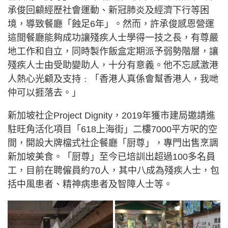
承俊回顧經歷社會運動、新冠肺炎及經濟下行等困
境，導致餐廳「蝕足6年」。然而，許承俊感恩營運
這間餐廳能夠成功讓殘疾人士學得一技之長，有尊嚴
地工作和自立，同時製作飯盒定期派予弱勢階層，讓
殘疾人士由受助變助人，十分有意義。他不忘感激港
人熱心光顧及支持﹕「香港人真係會幫香港人，我哋
仲可以捱落去。」
新加坡社企Project Dignity，2019年獲市建局邀請進
駐旺角活化項目「618上海街」二樓7000平方呎的空
間，開設大牌檔式社企餐廳「厨尊」，專門出售烹調
新加坡美食。「厨尊」至今已培訓出超過100多名員
工，目前在聘僱員約70人，其中八成為殘疾人士，包
括中風患者、精神病患者及智障人士等。