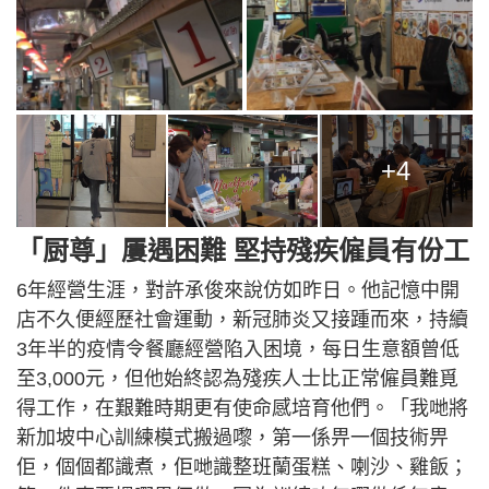
+4
「厨尊」屢遇困難 堅持殘疾僱員有份工
6年經營生涯，對許承俊來說仿如昨日。他記憶中開
店不久便經歷社會運動，新冠肺炎又接踵而來，持續
3年半的疫情令餐廳經營陷入困境，每日生意額曾低
至3,000元，但他始終認為殘疾人士比正常僱員難覓
得工作，在艱難時期更有使命感培育他們。「我哋將
新加坡中心訓練模式搬過嚟，第一係畀一個技術畀
佢，個個都識煮，佢哋識整班蘭蛋糕、喇沙、雞飯；