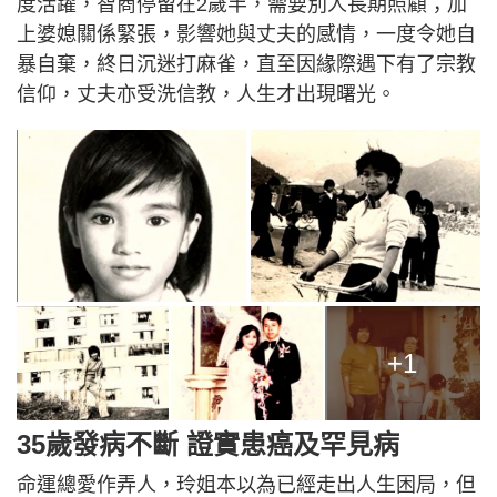
度活躍，智商停留在2歲半，需要別人長期照顧；加
上婆媳關係緊張，影響她與丈夫的感情，一度令她自
暴自棄，終日沉迷打麻雀，直至因緣際遇下有了宗教
信仰，丈夫亦受洗信教，人生才出現曙光。
+1
35歲發病不斷 證實患癌及罕見病
命運總愛作弄人，玲姐本以為已經走出人生困局，但