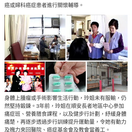
癌或婦科癌症患者進行關懷輔導。
身體上腫瘤或手術影響生活行動，玲姐未有服輸，仍
然堅持鍛鍊。3年前，玲姐在順安長者地區中心參加
痛症班、營養膳食課程，以及健步行計劃，紓緩身體
痛楚，再逐步透過步行訓練提升運動量，令她有動力
及魄力來回醫院、癌症基金會及教會當義工。