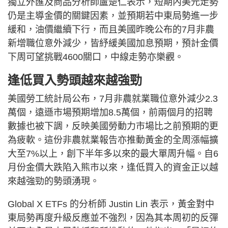
獨立外匯及商品分析師盧楚仁表示，短期內美元走勢
仍是主導金價的關鍵因素，並預期若中東局勢進一步
緩和，油價繼續下行，而且美國昨晚公布的7月非農
新增職位意外減少，皆紓緩美國加息預期，預計金價
下周可望挑戰4600關口，中線走勢亦樂觀。
逢低買入勢頭越來越強勁
美國勞工統計局公布，7月非農就業職位意外減少2.3
萬個，遠遜市場預期增加8.5萬個，前兩個月的招聘
數據也被下調，反映美國勞動力市場比之前預期的更
為疲軟。這份非農就業報告亦推動黃金的全周漲幅擴
大至7%以上，創下半年多以來的最大單周升幅。自6
月份金價大跌陷入熊市以來，逢低買入的資金正以越
來越強勁的勢頭湧現。
Global X ETFs 的分析師 Justin Lin 表示，黃金對中
東局勢再度升級反應並不強烈，因為其本周初的反彈