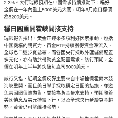
2.3%。大行瑞銀預期在中國需求持續推動下，唱好
金價在一年內重上5000美元大關，明年6月底目標價
為5200美元。
穩日圓重開霍峽間接支持
瑞銀報告指出，黃金正迎來多項利好因素推動，包括
中國機構的購買力、黃金ETF持續獲得資金淨流入、
全球息口逐步寬鬆等，而各國央行採取外匯儲備配置
多元化，亦有助於帶動黃金配置需求。該行預期，金
價在明年上半年將突破每盎司5000美元。
該行又指，近期金價反彈主要來自市場憧憬霍爾木茲
海峽重開，而且美日聯手採取穩定日圓的措施，亦避
免美國國債遭拋售，間接為黃金帶來支持，預期隨着
美國債息及美元持續下行，以及全球央行延續買金趨
勢，黃金仍可望維持強勢。