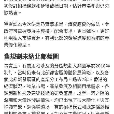
初修訂招標條款和延後截標日期，估計市場參與仍欠
缺熱衷。
筆者認為今次決定乃實事求是、識變應變的做法，令
政府可掌握發展主導權，配合市場，更具彈性，更好
利用私人市場資源，有利北都的發展進度和香港的產
業優化轉型。
舊規劃未納北都藍圖
事實上，有關用地涉及的分區規劃大綱圖早於2018年
制訂，當時仍未有北部都會區總體發展策略，以及各
個北都新發展區的產業分工布局。過去7年，香港的
經濟狀況、物業市場、產業發展及相關用地需求、各
類創新科技及建築技術的研發應用，以至一河之隔的
深圳和大灣區發展情況，均已出現了很大變化。與其
抱殘守缺，勉強繼續以一貫的招標模式和既定條款推
展相關產業大樓發展，不如及早主動收回，因應最新