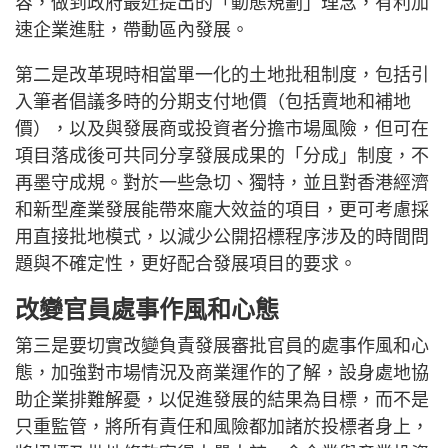
容，做到政府最近提出的「動態規劃」理念，有利加
速企業進駐，帶動區內發展。
第二是改革現時相當單一化的土地批租制度，包括引
入筆者倡議多時的分期支付地價（包括賣地和補地
價），以及與發展商或投資者分擔市場風險，但可在
項目落成後可共同分享發展成果的「分成」制度，不
再墨守成規。對於一些急切、獨特，並且對香港經濟
和新型產業發展能帶來龐大效益的項目，更可考慮採
用直接批地模式，以減少公開招標程序涉及的時間問
題與不確定性，更好配合發展項目的要求。
改變官員處事作風和心態
第三是要切實改變負責發展審批官員的處事作風和心
態，加強對市場情況及商業運作的了解，設身處地協
助企業排難解憂，以促進發展的結果為目標，而不是
只重監管，將所有責任和風險都加諸於投標者身上，