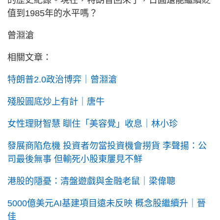
的歷史紀錄。現在，特朗普回來了，日圓還能繼續貶
值到1985年的水平嗎？
曾淵滄
相關文章：
特朗普2.0政治博弈｜曾淵滄
殘股圓底炒上有計｜唐牛
女性理財智慧 瞓住「美容覺」收息｜林小珍
發展商陷危機 投資者勿當投資機會撈貨 李聲揚：公
司最後無事 但輸死小股東屢見不鮮
港股的隱憂：清盤遊戲與金融老鼠｜梁偉聰
5000億美元AI基建項目遠未反映 概念股繼續升｜晉
佳