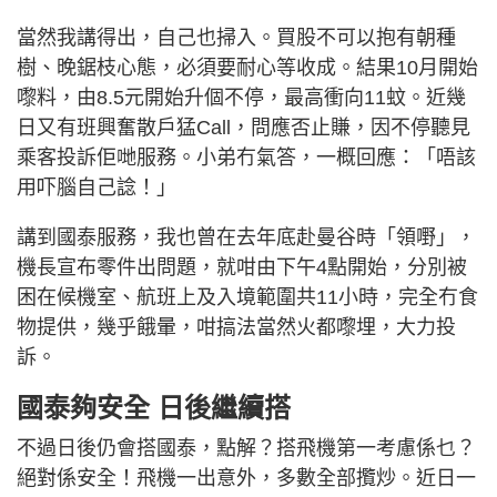
當然我講得出，自己也掃入。買股不可以抱有朝種
樹、晚鋸枝心態，必須要耐心等收成。結果10月開始
嚟料，由8.5元開始升個不停，最高衝向11蚊。近幾
日又有班興奮散戶猛Call，問應否止賺，因不停聽見
乘客投訴佢哋服務。小弟冇氣答，一概回應：「唔該
用吓腦自己諗！」
講到國泰服務，我也曾在去年底赴曼谷時「領嘢」，
機長宣布零件出問題，就咁由下午4點開始，分別被
困在候機室、航班上及入境範圍共11小時，完全冇食
物提供，幾乎餓暈，咁搞法當然火都嚟埋，大力投
訴。
國泰夠安全 日後繼續搭
不過日後仍會搭國泰，點解？搭飛機第一考慮係乜？
絕對係安全！飛機一出意外，多數全部攬炒。近日一