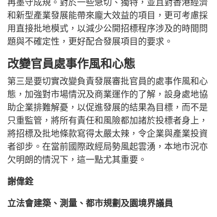
再墨守成規。對於一些急切、獨特，並且對香港經濟
和新型產業發展能帶來龐大效益的項目，更可考慮採
用直接批地模式，以減少公開招標程序涉及的時間問
題與不確定性，更好配合發展項目的要求。
改變官員處事作風和心態
第三是要切實改變負責發展審批官員的處事作風和心
態，加強對市場情況及商業運作的了解，設身處地協
助企業排難解憂，以促進發展的結果為目標，而不是
只重監管，將所有責任和風險都加諸於投標者身上，
將招標及批地條款寫得太嚴太辣，令企業與產業投資
者卻步。在當前國際政經局勢風起雲湧，本地市況亦
欠明朗的情況下，這一點尤其重要。
謝偉銓
立法會建築、測量、都市規劃及園境界議員