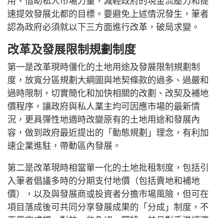
用、借助私人市場力量，減輕政府的現金流壓力和提
速提效發展北都的目標。要避免上述情況發生，筆者
認為政府必須就以下三方面進行改革，破局求變。
改革及發展限制規劃制度
第一是改革現時僵化的土地用途及發展限制規劃制
度，放寬分區規劃大綱圖與地契條款的過多、過嚴和
過時限制，切實簡化和加快相關的改劃、改契及補地
價程序，讓政府與私人業主均可因應市場的最新情
況，更具彈性地適時改變原有的土地用途和發展內
容，做到政府最近提出的「動態規劃」理念，有利加
速企業進駐，帶動區內發展。
第二是改革現時相當單一化的土地批租制度，包括引
入筆者倡議多時的分期支付地價（包括賣地和補地
價），以及與發展商或投資者分擔市場風險，但可在
項目落成後可共同分享發展成果的「分成」制度，不