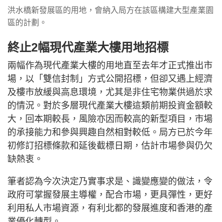
洪水橋新發展區的用地，會納入局方在該區構建大型產業園
區的計劃。
終止2幅現代產業大樓用地招標
兩幅作為現代產業大樓的用地直至去年才正式推出市
場，以「雙信封制」方式公開招標，但卻又遇上經濟
及樓市放緩與高息環境，尤其是非住宅物業供過於求
的情況。對於多層現代產業大樓這類前期投資金額較
大，回本期較長，風險亦因而較高的新型項目，市場
的承接能力和參與興趣自然相對較低。局方已於今年
初修訂招標條款和延後截標日期，估計市場參與仍欠
缺熱衷。
筆者認為今次決定乃實事求是、識變應變的做法，令
政府可掌握發展主導權，配合市場，更具彈性，更好
利用私人市場資源，有利北都的發展進度和香港的產
業優化轉型。