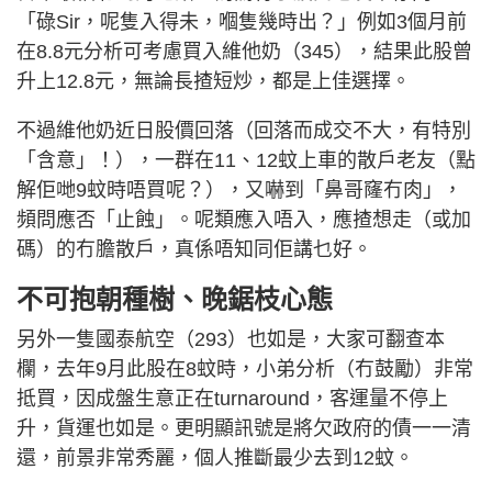
「碌Sir，呢隻入得未，嗰隻幾時出？」例如3個月前
在8.8元分析可考慮買入維他奶（345），結果此股曾
升上12.8元，無論長揸短炒，都是上佳選擇。
不過維他奶近日股價回落（回落而成交不大，有特別
「含意」！），一群在11、12蚊上車的散戶老友（點
解佢哋9蚊時唔買呢？），又嚇到「鼻哥窿冇肉」，
頻問應否「止蝕」。呢類應入唔入，應揸想走（或加
碼）的冇膽散戶，真係唔知同佢講乜好。
不可抱朝種樹、晚鋸枝心態
另外一隻國泰航空（293）也如是，大家可翻查本
欄，去年9月此股在8蚊時，小弟分析（冇鼓勵）非常
抵買，因成盤生意正在turnaround，客運量不停上
升，貨運也如是。更明顯訊號是將欠政府的債一一清
還，前景非常秀麗，個人推斷最少去到12蚊。