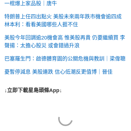
一棍爆上家品股｜唐牛
特朗普上任四出點火 美股未來兩年跌市機會逾四成
林本利：看看美國哪些人捱不住
美股今年回調逾20機會高 惟美股再貴 仍要繼續買 李
聲揚：太擔心股災 或會錯過升浪
巴塞羅生門：啟德體育園的公關危機與教訓｜梁偉聰
憂暫停減息 美股連跌 信心低潮反更值博｜晉佳
↓立即下載星島頭條App↓