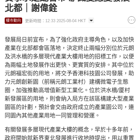
北都｜謝偉銓
更新時間：12:33 2025-08-04 HKT
樓市動向
發展局日前宣布，為了強化政府主導角色，以及加快
產業在北部都會區落地，決定終止兩幅分別位於元朗
及洪水橋的多層現代產業大樓用地的招標工作，以便
為兩幅土地發展作出更快、更實質的安排。其中位於
元朗福宏街的用地，將交予香港科技園公司發展，助
力元朗創新園（前稱元朗工業村）建構微電子生態
圈，加強推動高增值新型工業化。位於洪水橋/厦村
新發展區的用地，則會納入局方在該區構建大型產業
園區的計劃，預計會交由政府成立的產業園公司，連
同園內其他產業用地一同管理和營運。
有關發展多層現代產業大樓的概念，早於十多年前，
政府開始就新界東北發展進行收地時提出，用以重置