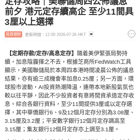
定存攻略｜美聯儲周四公佈議息
前夕 港元定存續高企 至少11間具
3厘以上選擇
更新時間：12:00 2026-07-26 HKT
投資理財
【定期存款/定存/高息定存】
隨着美伊緊張局勢持
續，加息陰霾揮之不去，根據芝商所FedWatch工具
顯示，美國聯儲局於本周四本港時間凌晨公佈的議息
結果，亦有逾三成機會率加息0.25厘；另一方面，環
球股市波動，AI投資熱潮降溫，連帶本地新股氣氛也
較以往平靜，因此不少投資者有意將閒資承造定存收
息。綜合各銀行資料，至少11間提供3厘或以定存選
擇，其中華僑銀行6、9及12個月定存分別為3.08厘、
3.15厘及3.2厘；平安數字銀行12個月定存調高至
3.15厘；集友銀行12個月定存亦上調至3.1厘。