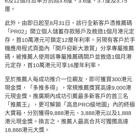
6及12個月息率分別為3.6厘、3.6厘、3.7厘及3.75
厘。
此外，由即日起至8月31日，該行全新客戶憑推薦碼
「PR02」開立個人儲蓄存款賬戶及敘造1個月港元定
存，首10萬港元可鎖定12厘年利率。另現有客戶於手
機應用程式頁面內「開戶迎新大激賞」分享專屬推薦
碼，被推薦人使用該專屬推薦碼開戶並敘造1個月港
元定存，首10萬港元可享16厘年利率。
至於推薦人每成功推介一位親友，即可獲賞300港元
現金獎，「多推多得」，常規推薦獎賞高達9,000港
元現金獎。推廣期內成功引薦最多新客戶的首三名
「推薦王」，更可解鎖「高息PRO級地圖」內的終極
大寶箱，分別獲得9,888港元、3,888港元以及1,888
港元現金獎。換言之，推薦人最高合共可獨攬高達
18,888港元大獎。