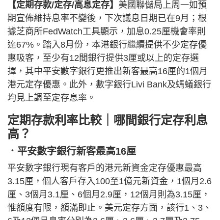
【定期存款/定存/高息定存】
美國聯儲局上周一如預
期宣佈維持息率不變後，下次議息日期已在9月；根
據芝商所FedWatch工具顯示，加息0.25厘機會率則
達67%。踏入8月份，本港銀行繼續提供不少定存優
惠吸客，至少有12間銀行提供3厘或以上的定存選
擇，其中平安數字銀行更推出新客最高16厘的1個月
港元定存優惠。此外，數字銀行Livi Bank及螞蟻銀行
均見上調至定存息率。
定期存款利率比較｜哪間銀行定存利息
高？
．平安數字銀行新客最高16厘
平安數字銀行現有客戶的港元新資金定存優惠最高
3.15厘，個人客戶存入100至1億元新資金，1個月2.6
厘、3個月3.1厘、6個月2.9厘，12個月則為3.15厘，
惟額度有限，額滿即止。美元定存方面，該行1、3、