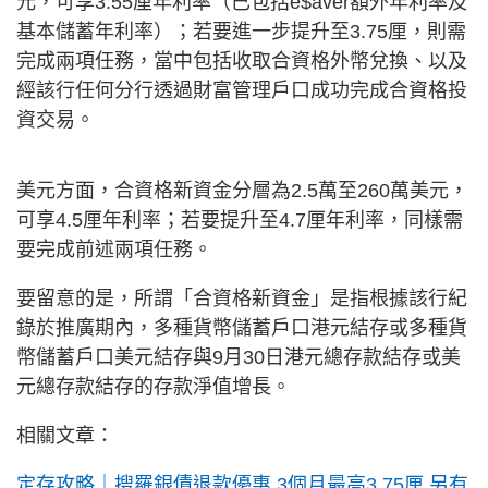
元，可享3.55厘年利率（已包括e$aver額外年利率及
基本儲蓄年利率）；若要進一步提升至3.75厘，則需
完成兩項任務，當中包括收取合資格外幣兌換、以及
經該行任何分行透過財富管理戶口成功完成合資格投
資交易。
美元方面，合資格新資金分層為2.5萬至260萬美元，
可享4.5厘年利率；若要提升至4.7厘年利率，同樣需
要完成前述兩項任務。
要留意的是，所謂「合資格新資金」是指根據該行紀
錄於推廣期內，多種貨幣儲蓄戶口港元結存或多種貨
幣儲蓄戶口美元結存與9月30日港元總存款結存或美
元總存款結存的存款淨值增長。
相關文章：
定存攻略｜搜羅銀債退款優惠 3個月最高3.75厘 另有